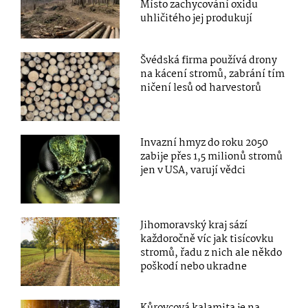
Místo zachycování oxidu
uhličitého jej produkují
Švédská firma používá drony
na kácení stromů, zabrání tím
ničení lesů od harvestorů
Invazní hmyz do roku 2050
zabije přes 1,5 milionů stromů
jen v USA, varují vědci
Jihomoravský kraj sází
každoročně víc jak tisícovku
stromů, řadu z nich ale někdo
poškodí nebo ukradne
Kůrovcová kalamita je na