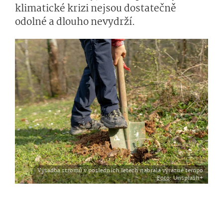
klimatické krizi nejsou dostatečně
odolné a dlouho nevydrží.
Výsadba stromů v posledních letech nabrala výrazné tempo
Foto
: Unsplash+