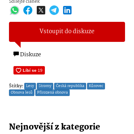
Sdílejte článek
Vstoupit do diskuze
Diskuze
Štítky:
Lesy
Stromy
Česká republika
Kůrovec
Obnova lesů
Přirozená obnova
Nejnovější z kategorie