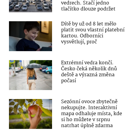
vedrech. Stačí jedno
tlačítko dlouze podržet
Dítě by už od 8 let mělo
platit svou vlastní platební
kartou. Odborníci
vysvětlují, proč
Extrémní vedra končí.
Česko čeká několik dnů
deště a výrazná změna
počasí
Sezónní ovoce zbytečně
nekupujte. Interaktivní
mapa odhaluje místa, kde
si ho můžete v srpnu
natrhat úplně zdarma