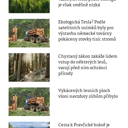
je však směšně nízká
Ekologická Tesla? Podle
satelitních snímků byly pro
výstavbu německé továrny
pokáceny stovky tisíc stromů
Chystaný zákon zakáže lidem
vstup do některých lesů,
varují před ním ochránci
přírody
Vykácených lesních ploch
vloni navzdory slibům přibylo
Cesta k Pravčické bráně je