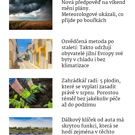
Nová předpověď na víkend
mění plány.
Meteorologové ukázali, co
přijde po bouřkách
Osvědčená metoda po
staletí: Takto udržují
obyvatelé jižní Evropy své
byty v chladu i bez
klimatizace
Zahrádkář radí: 5 plodin,
které se vyplatí zasadit
právě v srpnu. Porostou
téměř bez jakékoliv péče
až do podzimu
Dálkový klíček od auta má
skrytou funkci, která se
hodí zejména v těchto