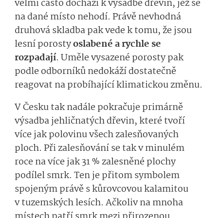
velmi často dochází k výsadbě dřevin, jež se
na dané místo nehodí. Právě nevhodná
druhová skladba pak vede k tomu, že jsou
lesní porosty
oslabené a rychle se
rozpadají
. Uměle vysazené porosty pak
podle odborníků nedokáží dostatečně
reagovat na probíhající klimatickou změnu.
V Česku tak nadále pokračuje primárně
výsadba jehličnatých dřevin, které tvoří
více jak polovinu všech zalesňovaných
ploch. Při zalesňování se tak v minulém
roce na více jak 31 % zalesněné plochy
podílel smrk. Ten je přitom symbolem
spojeným právě s kůrovcovou kalamitou
v tuzemských lesích. Ačkoliv na mnoha
místech patří smrk mezi přirozenou