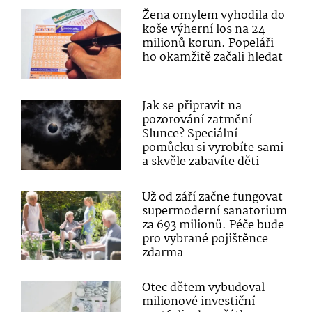
Žena omylem vyhodila do
koše výherní los na 24
milionů korun. Popeláři
ho okamžitě začali hledat
Jak se připravit na
pozorování zatmění
Slunce? Speciální
pomůcku si vyrobíte sami
a skvěle zabavíte děti
Už od září začne fungovat
supermoderní sanatorium
za 693 milionů. Péče bude
pro vybrané pojištěnce
zdarma
Otec dětem vybudoval
milionové investiční