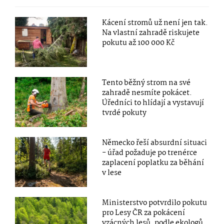
Kácení stromů už není jen tak.
Na vlastní zahradě riskujete
pokutu až 100 000 Kč
Tento běžný strom na své
zahradě nesmíte pokácet.
Úředníci to hlídají a vystavují
tvrdé pokuty
Německo řeší absurdní situaci
- úřad požaduje po trenérce
zaplacení poplatku za běhání
v lese
Ministerstvo potvrdilo pokutu
pro Lesy ČR za pokácení
vzácných lesů, podle ekologů