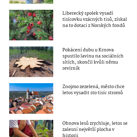
Liberecký spolek vysadí
tisícovku vzácných tisů, získal
na to dotaci z Norských fondů
Pokácení dubu u Krnova
spustilo lavinu na sociálních
sítích, skončil kvůli němu
revírník
Znojmo zezelená, město chce
letos vysadit sto tisíc stromů
Obnova lesů zrychluje, letos se
zalesní největší plocha v
historii