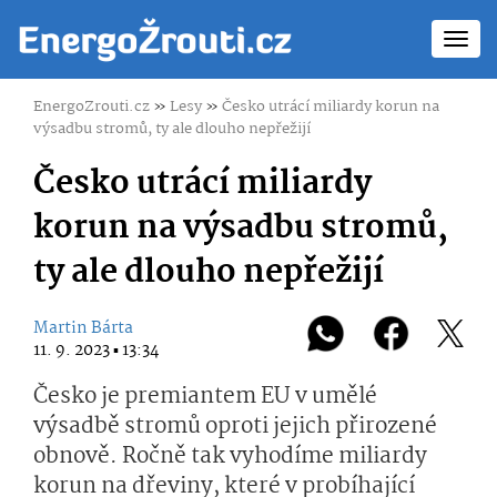
Toggl
navig
EnergoZrouti.cz
»
Lesy
»
Česko utrácí miliardy korun na
výsadbu stromů, ty ale dlouho nepřežijí
Česko utrácí miliardy
korun na výsadbu stromů,
ty ale dlouho nepřežijí
Martin Bárta
11. 9. 2023 ▪ 13:34
Česko je premiantem EU v umělé
výsadbě stromů oproti jejich přirozené
obnově. Ročně tak vyhodíme miliardy
korun na dřeviny, které v probíhající