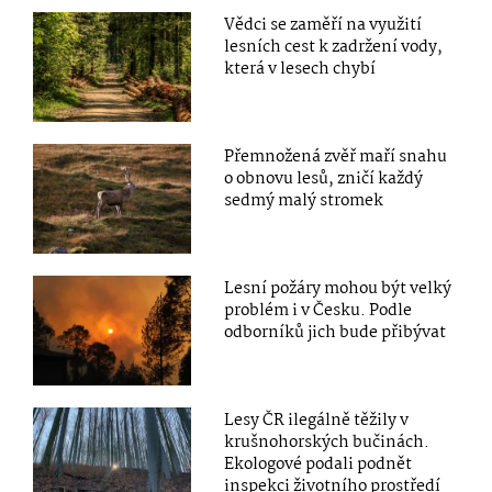
Vědci se zaměří na využití
lesních cest k zadržení vody,
která v lesech chybí
Přemnožená zvěř maří snahu
o obnovu lesů, zničí každý
sedmý malý stromek
Lesní požáry mohou být velký
problém i v Česku. Podle
odborníků jich bude přibývat
Lesy ČR ilegálně těžily v
krušnohorských bučinách.
Ekologové podali podnět
inspekci životního prostředí