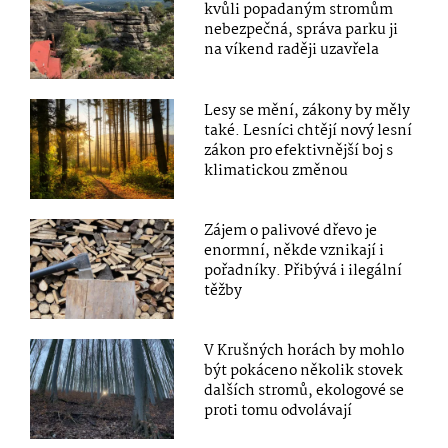
kvůli popadaným stromům
nebezpečná, správa parku ji
na víkend raději uzavřela
Lesy se mění, zákony by měly
také. Lesníci chtějí nový lesní
zákon pro efektivnější boj s
klimatickou změnou
Zájem o palivové dřevo je
enormní, někde vznikají i
pořadníky. Přibývá i ilegální
těžby
V Krušných horách by mohlo
být pokáceno několik stovek
dalších stromů, ekologové se
proti tomu odvolávají