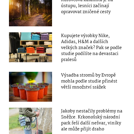
ústupu, lesníci začínají
opravovat zničené cesty
Kupujete výrobky Nike,
Adidas, H&M a dalších
velkých značek? Pak se podle
studie podílíte na devastaci
pralesů
Výsadba stromů by Evropě
mohla podle studie přinést
větší množství srážek
Jakoby nestačily problémy na
Sněžce. Krkonošský národní
park řeší další nešvar, viníky
ale může přijít draho