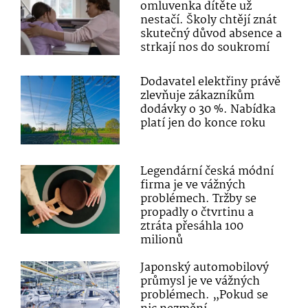
omluvenka dítěte už
nestačí. Školy chtějí znát
skutečný důvod absence a
strkají nos do soukromí
Dodavatel elektřiny právě
zlevňuje zákazníkům
dodávky o 30 %. Nabídka
platí jen do konce roku
Legendární česká módní
firma je ve vážných
problémech. Tržby se
propadly o čtvrtinu a
ztráta přesáhla 100
milionů
Japonský automobilový
průmysl je ve vážných
problémech. „Pokud se