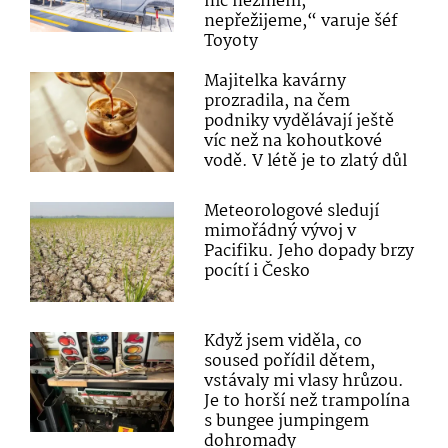
nic nezmění,
nepřežijeme,“ varuje šéf
Toyoty
Majitelka kavárny
prozradila, na čem
podniky vydělávají ještě
víc než na kohoutkové
vodě. V létě je to zlatý důl
Meteorologové sledují
mimořádný vývoj v
Pacifiku. Jeho dopady brzy
pocítí i Česko
Když jsem viděla, co
soused pořídil dětem,
vstávaly mi vlasy hrůzou.
Je to horší než trampolína
s bungee jumpingem
dohromady