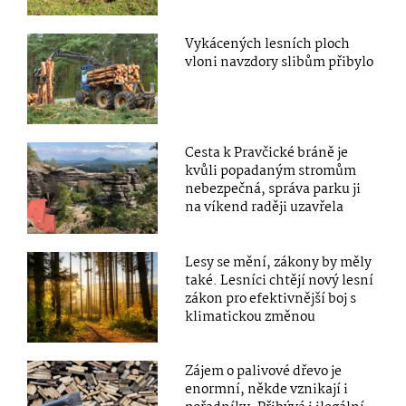
Vykácených lesních ploch
vloni navzdory slibům přibylo
Cesta k Pravčické bráně je
kvůli popadaným stromům
nebezpečná, správa parku ji
na víkend raději uzavřela
Lesy se mění, zákony by měly
také. Lesníci chtějí nový lesní
zákon pro efektivnější boj s
klimatickou změnou
Zájem o palivové dřevo je
enormní, někde vznikají i