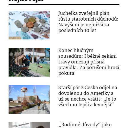
Juchelka zveřejnil plán
růstu starobních důchodů:
Navýšení je nejnižší za
posledních 10 let
Konec hlučným
sousedům: I běžné sekání
trávy omezují přísná
pravidla. Za porušení hrozí
pokuta
Starší pár z Česka odjel na
dovolenou do Ameriky a
už se nechce vrátit: „Je to
všechno lepší a levnější“
„Rodinné důvody“ jako