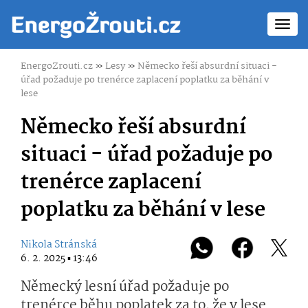
Toggl
navig
EnergoZrouti.cz
»
Lesy
»
Německo řeší absurdní situaci -
úřad požaduje po trenérce zaplacení poplatku za běhání v
lese
Německo řeší absurdní
situaci - úřad požaduje po
trenérce zaplacení
poplatku za běhání v lese
Nikola Stránská
6. 2. 2025 ▪ 13:46
Německý lesní úřad požaduje po
trenérce běhu poplatek za to, že v lese