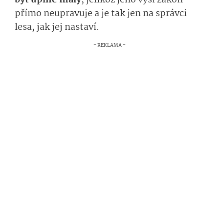
být úplně malý
, jelikož jeho výši zákon
přímo neupravuje a je tak jen na správci
lesa, jak jej nastaví.