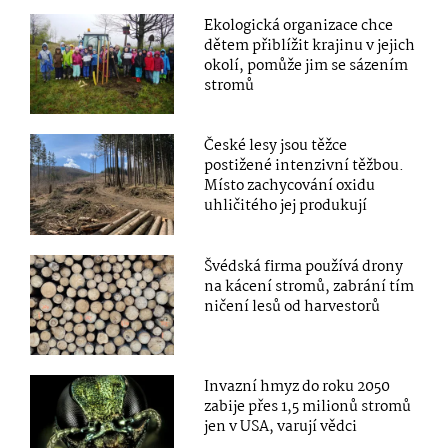
Ekologická organizace chce
dětem přiblížit krajinu v jejich
okolí, pomůže jim se sázením
stromů
České lesy jsou těžce
postižené intenzivní těžbou.
Místo zachycování oxidu
uhličitého jej produkují
Švédská firma používá drony
na kácení stromů, zabrání tím
ničení lesů od harvestorů
Invazní hmyz do roku 2050
zabije přes 1,5 milionů stromů
jen v USA, varují vědci