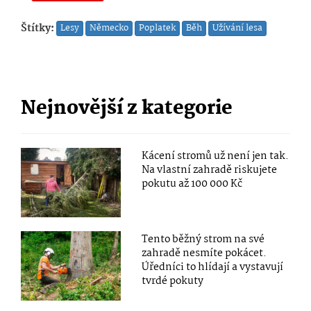
Štítky:
Lesy
Německo
Poplatek
Běh
Užívání lesa
Nejnovější z kategorie
Kácení stromů už není jen tak.
Na vlastní zahradě riskujete
pokutu až 100 000 Kč
Tento běžný strom na své
zahradě nesmíte pokácet.
Úředníci to hlídají a vystavují
tvrdé pokuty