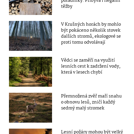
pořadníky. Přibývá i ilegální
těžby
V Krušných horách by mohlo
být pokáceno několik stovek
dalších stromů, ekologové se
proti tomu odvolávají
Vědci se zaměří na využití
lesních cest k zadržení vody,
která v lesech chybí
Přemnožená zvěř maří snahu
o obnovu lesů, zničí každý
sedmý malý stromek
Lesní požáry mohou být velký