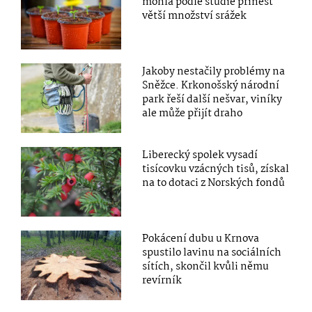
mohla podle studie přinést
větší množství srážek
Jakoby nestačily problémy na
Sněžce. Krkonošský národní
park řeší další nešvar, viníky
ale může přijít draho
Liberecký spolek vysadí
tisícovku vzácných tisů, získal
na to dotaci z Norských fondů
Pokácení dubu u Krnova
spustilo lavinu na sociálních
sítích, skončil kvůli němu
revírník