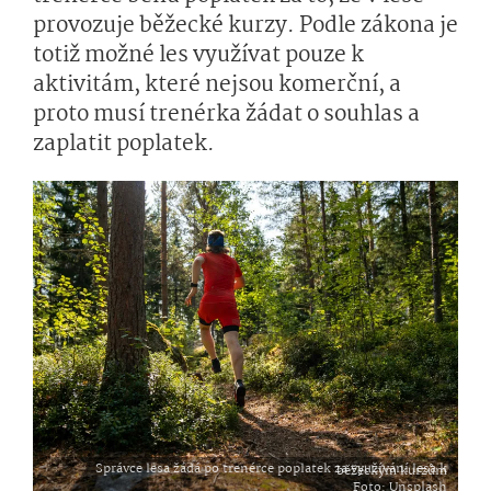
provozuje běžecké kurzy. Podle zákona je
totiž možné les využívat pouze k
aktivitám, které nejsou komerční, a
proto musí trenérka žádat o souhlas a
zaplatit poplatek.
Správce lesa žádá po trenérce poplatek za využívání lesa k běžeckým kurzům
Foto
: Unsplash