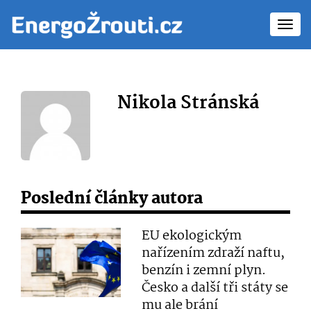
Toggl
navig
Nikola Stránská
Poslední články autora
EU ekologickým
nařízením zdraží naftu,
benzín i zemní plyn.
Česko a další tři státy se
mu ale brání