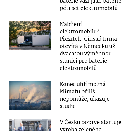
baterie váží jako baterie
pěti set elektromobilů
Nabíjení
elektromobilu?
Přežitek. Čínská firma
otevírá v Německu už
dvacátou výměnnou
stanici pro baterie
elektromobilů
Konec uhlí možná
klimatu příliš
nepomůže, ukazuje
studie
V Česku poprvé startuje
výroba zeleného