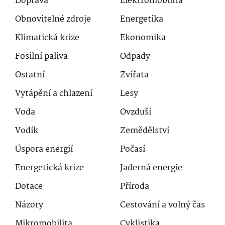
Doprava
Elektromobilita
Obnovitelné zdroje
Energetika
Klimatická krize
Ekonomika
Fosilní paliva
Odpady
Ostatní
Zvířata
Vytápění a chlazení
Lesy
Voda
Ovzduší
Vodík
Zemědělství
Úspora energií
Počasí
Energetická krize
Jaderná energie
Dotace
Příroda
Názory
Cestování a volný čas
Mikromobilita
Cyklistika