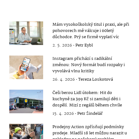
Mám vysokoškolský titul i praxi, ale při
pohovorech mě válcuje i 60letý
důchodce. Prý se firmě vyplatí víc
2. 5. 2026 •
Petr Eybl
Instagram přichází s radikální
změnou: Nový formát budí rozpaky i
vyvolává vlnu kritiky
26. 4. 2026 •
Tereza Loskotová
Češi berou Lidl útokem: Hit do
kuchyně za 399 Kč si zamilují děti i
dospělí. Mizí z regálů během chvíle
15. 4. 2026 •
Petr Šindelář
Prodejny Action zpřísňují podmínky
prodeje. Mladší 18 let můžou narazit u