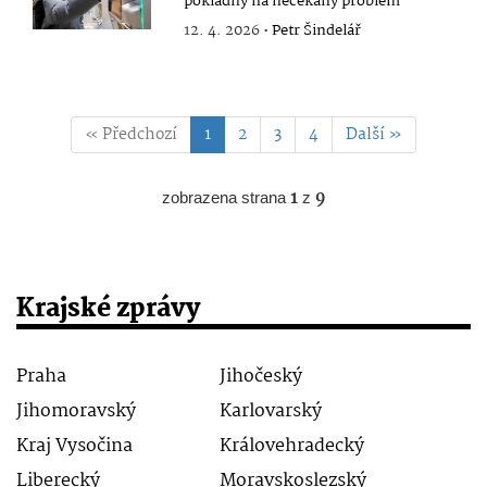
pokladny na nečekaný problém
12. 4. 2026 •
Petr Šindelář
« Předchozí
1
2
3
4
Další »
zobrazena strana
1
z
9
Krajské zprávy
Praha
Jihočeský
Jihomoravský
Karlovarský
Kraj Vysočina
Královehradecký
Liberecký
Moravskoslezský