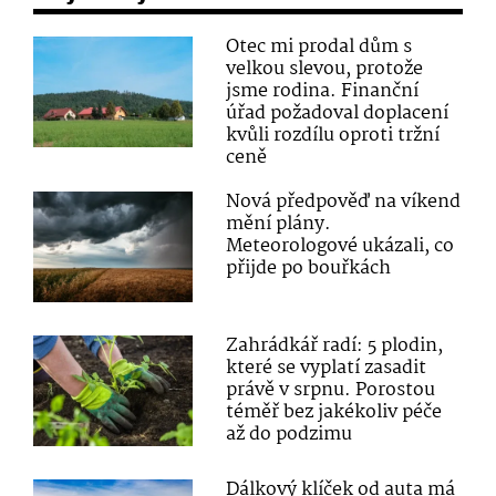
Otec mi prodal dům s
velkou slevou, protože
jsme rodina. Finanční
úřad požadoval doplacení
kvůli rozdílu oproti tržní
ceně
Nová předpověď na víkend
mění plány.
Meteorologové ukázali, co
přijde po bouřkách
Zahrádkář radí: 5 plodin,
které se vyplatí zasadit
právě v srpnu. Porostou
téměř bez jakékoliv péče
až do podzimu
Dálkový klíček od auta má