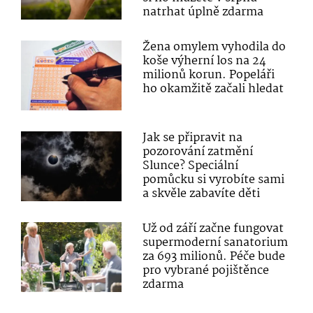
natrhat úplně zdarma
Žena omylem vyhodila do
koše výherní los na 24
milionů korun. Popeláři
ho okamžitě začali hledat
Jak se připravit na
pozorování zatmění
Slunce? Speciální
pomůcku si vyrobíte sami
a skvěle zabavíte děti
Už od září začne fungovat
supermoderní sanatorium
za 693 milionů. Péče bude
pro vybrané pojištěnce
zdarma