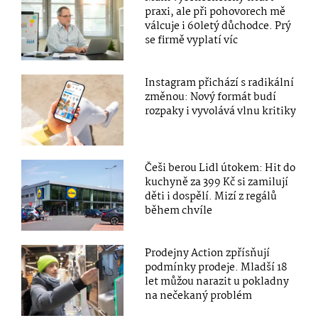
praxi, ale při pohovorech mě
válcuje i 60letý důchodce. Prý
se firmě vyplatí víc
Instagram přichází s radikální
změnou: Nový formát budí
rozpaky i vyvolává vlnu kritiky
Češi berou Lidl útokem: Hit do
kuchyně za 399 Kč si zamilují
děti i dospělí. Mizí z regálů
během chvíle
Prodejny Action zpřísňují
podmínky prodeje. Mladší 18
let můžou narazit u pokladny
na nečekaný problém