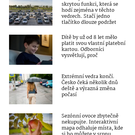
skrytou funkci, která se
hodí zejména v těchto
vedrech. Stačí jedno
tlačítko dlouze podržet
Dítě by už od 8 let mělo
platit svou vlastní platební
kartou. Odborníci
vysvětlují, proč
Extrémní vedra končí.
Česko čeká několik dnů
deště a výrazná změna
počasí
Sezónní ovoce zbytečně
nekupujte. Interaktivní
mapa odhaluje místa, kde
si ho můžete v srpnu