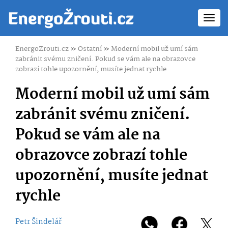
Toggl
navig
EnergoZrouti.cz
»
Ostatní
»
Moderní mobil už umí sám
zabránit svému zničení. Pokud se vám ale na obrazovce
zobrazí tohle upozornění, musíte jednat rychle
Moderní mobil už umí sám
zabránit svému zničení.
Pokud se vám ale na
obrazovce zobrazí tohle
upozornění, musíte jednat
rychle
Petr Šindelář