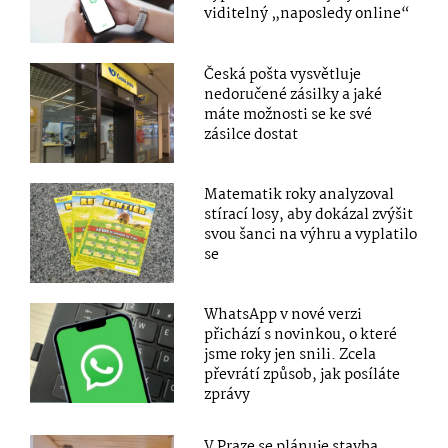
viditelný „naposledy online“
Česká pošta vysvětluje
nedoručené zásilky a jaké
máte možnosti se ke své
zásilce dostat
Matematik roky analyzoval
stírací losy, aby dokázal zvýšit
svou šanci na výhru a vyplatilo
se
WhatsApp v nové verzi
přichází s novinkou, o které
jsme roky jen snili. Zcela
převrátí způsob, jak posíláte
zprávy
V Praze se plánuje stavba