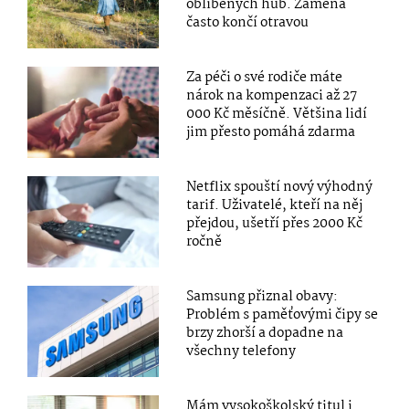
oblíbených hub. Záměna
často končí otravou
Za péči o své rodiče máte
nárok na kompenzaci až 27
000 Kč měsíčně. Většina lidí
jim přesto pomáhá zdarma
Netflix spouští nový výhodný
tarif. Uživatelé, kteří na něj
přejdou, ušetří přes 2000 Kč
ročně
Samsung přiznal obavy:
Problém s paměťovými čipy se
brzy zhorší a dopadne na
všechny telefony
Mám vysokoškolský titul i