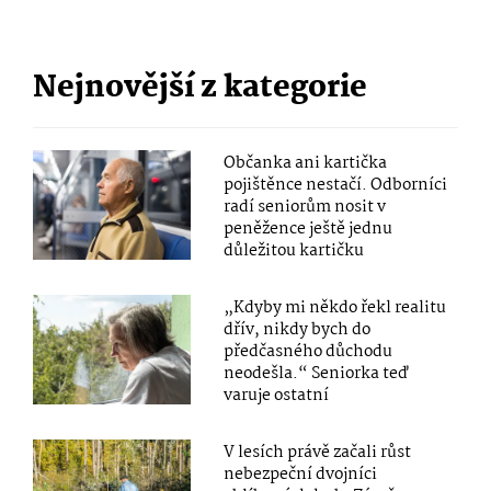
Nejnovější z kategorie
Občanka ani kartička
pojištěnce nestačí. Odborníci
radí seniorům nosit v
peněžence ještě jednu
důležitou kartičku
„Kdyby mi někdo řekl realitu
dřív, nikdy bych do
předčasného důchodu
neodešla.“ Seniorka teď
varuje ostatní
V lesích právě začali růst
nebezpeční dvojníci