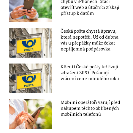
chybu v iPhonech: Stačí
otevřít web a útočníci získají
přístup k datům
Česká pošta chystá úpravu,
která nepotěší. Už od dubna
vás u přepážky může čekat
nepříjemná podpásovka
Klienti České pošty kritizují
zdražení SIPO. Požadují
vrácení cen z minulého roku
Mobilní operátoři varují před
nákupem těchto oblíbených
mobilních telefonů