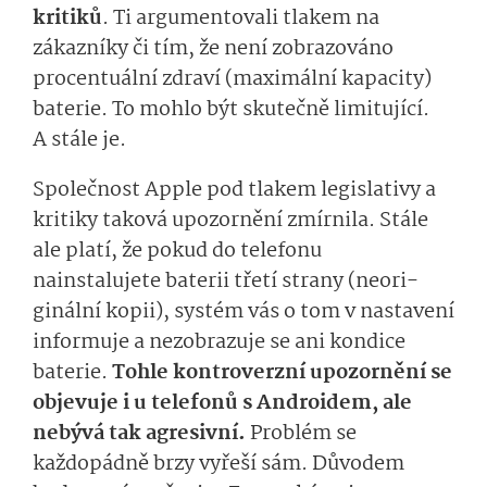
kritiků
. Ti argumentovali tlakem na
zákazníky či tím, že není zobrazováno
procentuální zdraví (maximální kapacity)
baterie. To mohlo být skutečně limitující.
A stále je.
Společnost Apple pod tlakem legislativy a
kritiky taková upozornění zmírnila. Stále
ale platí, že
pokud do telefonu
nainstalujete
ba­terii třetí strany
(neori­
ginální kopii), systém vás o tom v nastavení
informuje a nezobrazuje se ani kondice
baterie.
Tohle kontroverzní upozornění se
objevuje i u telefonů s Androidem, ale
nebývá tak agresivní.
Problém se
každopádně brzy vyřeší sám. Důvodem