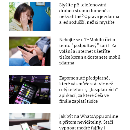
Slyšíte při telefonování
druhou stranu tlumeně a
nekvalitně? Oprava je zdarma
a jednodušší, než si myslíte
Nebojte se u T-Mobilu říct o
tento "podpultový" tarif. Za
volání a internet ušetříte
tisíce korun a dostanete mobil
zdarma
Zapomenuté předplatné,
které vás může stát víc než
celý telefon. 5 „bezplatných“
aplikací, za které Češi ve
finále zaplatí tisíce
Jak být na WhatsAppu online
a přitom neviditelný. Stačí
vypnout modré fajfky i