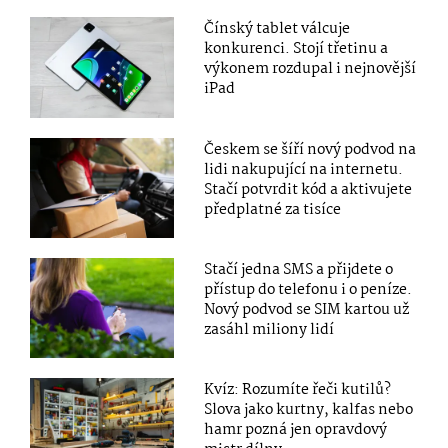
Čínský tablet válcuje
konkurenci. Stojí třetinu a
výkonem rozdupal i nejnovější
iPad
Českem se šíří nový podvod na
lidi nakupující na internetu.
Stačí potvrdit kód a aktivujete
předplatné za tisíce
Stačí jedna SMS a přijdete o
přístup do telefonu i o peníze.
Nový podvod se SIM kartou už
zasáhl miliony lidí
Kvíz: Rozumíte řeči kutilů?
Slova jako kurtny, kalfas nebo
hamr pozná jen opravdový