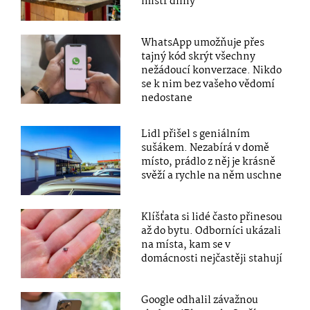
mistr dílny
WhatsApp umožňuje přes
tajný kód skrýt všechny
nežádoucí konverzace. Nikdo
se k nim bez vašeho vědomí
nedostane
Lidl přišel s geniálním
sušákem. Nezabírá v domě
místo, prádlo z něj je krásně
svěží a rychle na něm uschne
Klíšťata si lidé často přinesou
až do bytu. Odborníci ukázali
na místa, kam se v
domácnosti nejčastěji stahují
Google odhalil závažnou