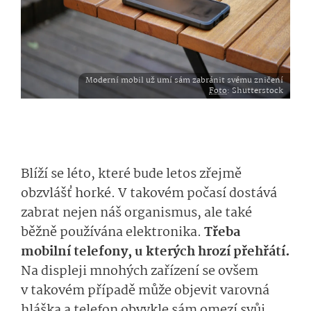
Moderní mobil už umí sám zabránit svému zničení
Foto
: Shutterstock
Blíží se léto, které bude letos zřejmě
obzvlášť horké. V takovém počasí dostává
zabrat nejen náš organismus, ale také
běžně používána elektronika.
Třeba
mobilní telefony, u kterých hrozí přehřátí.
Na displeji mnohých zařízení se ovšem
v takovém případě může objevit varovná
hláška a telefon obvykle sám omezí svůj