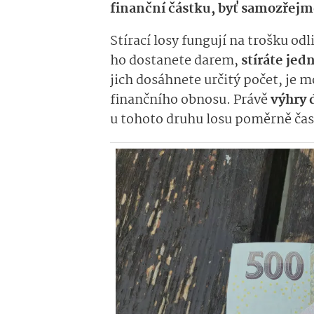
finanční částku, byť samozřej
Stírací losy fungují na trošku od
ho dostanete darem,
stíráte jed
jich dosáhnete určitý počet, je 
finančního obnosu. Právě
výhry 
u tohoto druhu losu poměrně čas