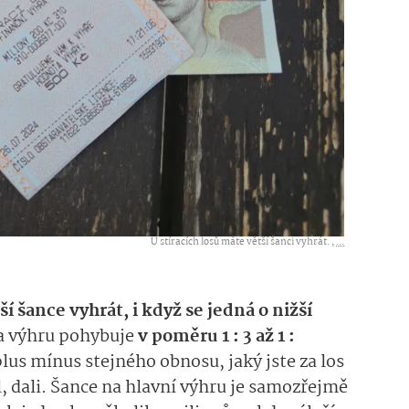
U stíracích losů máte větší šanci vyhrát. ,
...
ší šance vyhrát, i když se jedná o nižší
na výhru pohybuje
v poměru 1 : 3 až 1 :
plus mínus stejného obnosu, jaký jste za los
, dali. Šance na hlavní výhru je samozřejmě