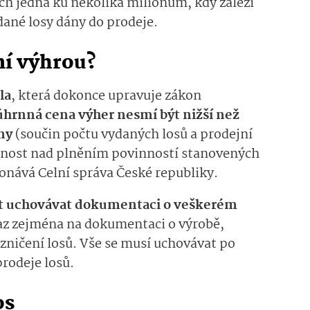
ech jedna ku několika milionům, kdy záleží
dané losy dány do prodeje.
vní výhrou?
la
, která dokonce upravuje zákon
úhrnná cena výher nesmí být nižší než
iny
(součin počtu vydaných losů a prodejní
innost nad plněním povinností stanovených
nává Celní správa České republiky.
t uchovávat dokumentaci o veškerém
raz zejména na dokumentaci o výrobě,
 zničení losů. Vše se musí uchovávat po
rodeje losů.
os