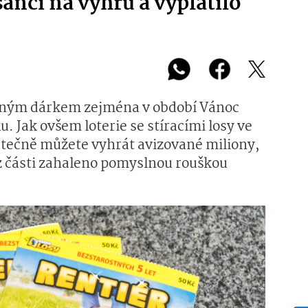
šanci na výhru a vyplatilo
íbeným dárkem zejména v období Vánoc
u. Jak ovšem loterie se stíracími losy ve
kutečně můžete vyhrát avizované miliony,
 z části zahaleno pomyslnou rouškou