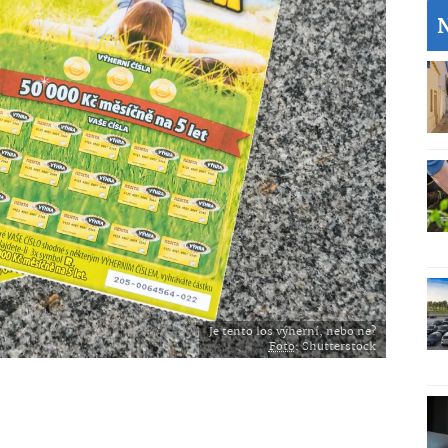
Je tento los výherní, nebo ne?
Foto
: Shutterstock