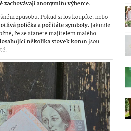
mě zachovávají anonymitu výherce.
lišném způsobu. Pokud si los koupíte, nebo
notlivá políčka a počítáte symboly.
Jakmile
možné, že se stanete majitelem malého
dosahující několika stovek korun
jsou
té.