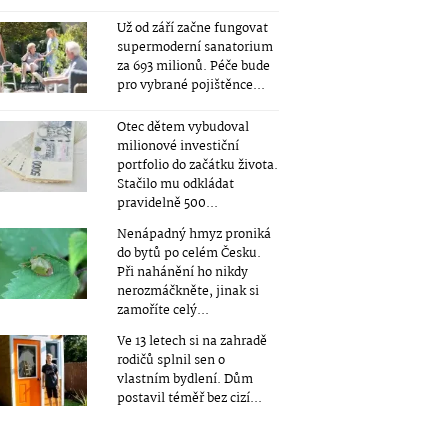
Už od září začne fungovat
supermoderní sanatorium
za 693 milionů. Péče bude
pro vybrané pojištěnce...
Otec dětem vybudoval
milionové investiční
portfolio do začátku života.
Stačilo mu odkládat
pravidelně 500...
Nenápadný hmyz proniká
do bytů po celém Česku.
Při nahánění ho nikdy
nerozmáčkněte, jinak si
zamoříte celý...
Ve 13 letech si na zahradě
rodičů splnil sen o
vlastním bydlení. Dům
postavil téměř bez cizí...