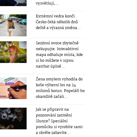
vysvětlují,...
Extrémní vedra končí.
Česko čeká několik dnů
deště a výrazná změna...
Sezónní ovoce zbytečně
nekupujte. Interaktivní
mapa odhaluje místa, kde
si ho můžete v srpnu
natrhat úplně...
Žena omylem vyhodila do
koše výherní los na 24
milionů korun. Popeláři ho
okamžitě začali...
Jak se připravit na
pozorování zatmění
Slunce? Speciální
pomůcku si vyrobíte sami
a skvěle zabavíte...