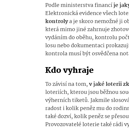
Podle ministerstva financí
je ja
Elektronická evidence všech lote
kontroly
a je skoro nemožné ji ob
která mimo jiné zahrnuje zhotoven
vydáním do oběhu, kontrolu počt
losu nebo dokumentaci prokazujíc
kontrola musí být osvědčena no
Kdo vyhraje
To závisí na tom,
v jaké loterii z
loteriích, kterou jsou běžnou souč
výherních tiketů. Jakmile slosová
radost i kolik peněz mu do rodin
také dozví, kolik peněz se přesou
Provozovatelé loterie také rádi v