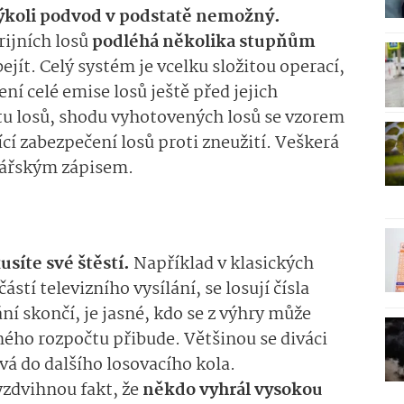
kýkoli podvod v podstatě nemožný.
rijních losů
podléhá několika stupňům
ejít. Celý systém je vcelku složitou operací,
í celé emise losů ještě před jejich
u losů, shodu vyhotovených losů se vzorem
í zabezpečení losů proti zneužití. Veškerá
tářským zápisem.
kusíte své štěstí.
Například v klasických
ástí televizního vysílání, se losují čísla
ní skončí, je jasné, kdo se z výhry může
ného rozpočtu přibude. Většinou se diváci
vá do dalšího losovacího kola.
yzdvihnou fakt, že
někdo vyhrál vysokou