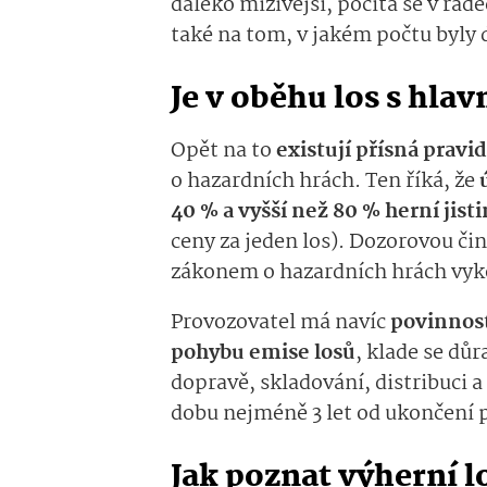
daleko mizivější, počítá se v řád
také na tom, v jakém počtu byly 
Je v oběhu los s hla
Opět na to
existují přísná pravid
o hazardních hrách. Ten říká, že
40 % a vyšší než 80 % herní jist
ceny za jeden los). Dozorovou č
zákonem o hazardních hrách vyko
Provozovatel má navíc
povinnos
pohybu emise losů
, klade se dů
dopravě, skladování, distribuci a
dobu nejméně 3 let od ukončení p
Jak poznat výherní l