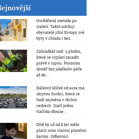
Nejnovější
Osvědčená metoda po
staletí: Takto udržují
obyvatelé jižní Evropy své
byty v chladu i bez...
Zahrádkář radí: 5 plodin,
které se vyplatí zasadit
právě v srpnu. Porostou
téměř bez jakékoliv péče
až do...
Dálkový klíček od auta má
skrytou funkci, která se
hodí zejména v těchto
vedrech. Stačí jedno
tlačítko dlouze...
Dítě by už od 8 let mělo
platit svou vlastní platební
kartou. Odborníci