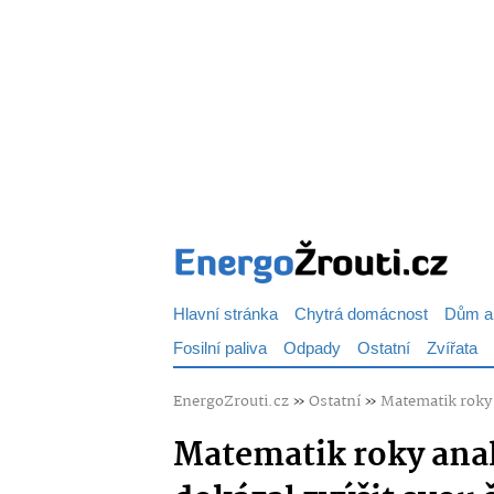
Hlavní stránka
Chytrá domácnost
Dům a
Fosilní paliva
Odpady
Ostatní
Zvířata
EnergoZrouti.cz
»
Ostatní
»
Matematik roky a
Matematik roky analy