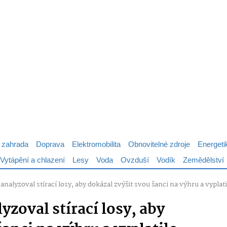
 zahrada
Doprava
Elektromobilita
Obnovitelné zdroje
Energeti
Vytápění a chlazení
Lesy
Voda
Ovzduší
Vodík
Zemědělství
nalyzoval stírací losy, aby dokázal zvýšit svou šanci na výhru a vyplati
zoval stírací losy, aby