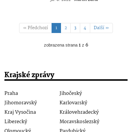
« Předchozí
1
2
3
4
Další »
zobrazena strana
1
z
6
Krajské zprávy
Praha
Jihočeský
Jihomoravský
Karlovarský
Kraj Vysočina
Královehradecký
Liberecký
Moravskoslezský
Olomoucký
Pardubický