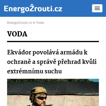
Toggl
navig
EnergoZrouti.cz
»
Voda
VODA
Ekvádor povolává armádu k
ochraně a správě přehrad kvůli
extrémnímu suchu