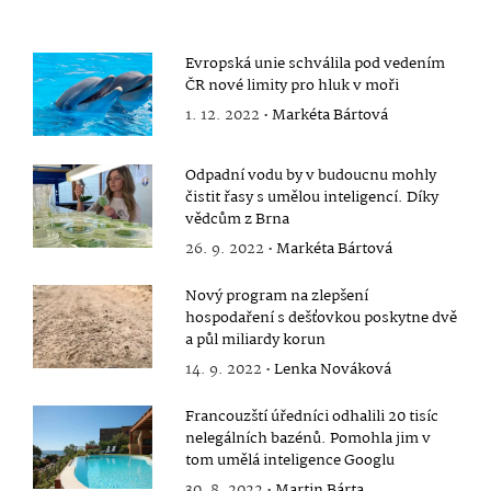
Evropská unie schválila pod vedením
ČR nové limity pro hluk v moři
1. 12. 2022 •
Markéta Bártová
Odpadní vodu by v budoucnu mohly
čistit řasy s umělou inteligencí. Díky
vědcům z Brna
26. 9. 2022 •
Markéta Bártová
Nový program na zlepšení
hospodaření s dešťovkou poskytne dvě
a půl miliardy korun
14. 9. 2022 •
Lenka Nováková
Francouzští úředníci odhalili 20 tisíc
nelegálních bazénů. Pomohla jim v
tom umělá inteligence Googlu
30. 8. 2022 •
Martin Bárta