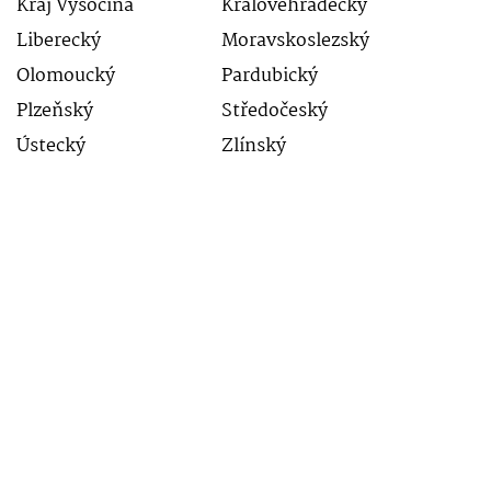
Kraj Vysočina
Královehradecký
Liberecký
Moravskoslezský
Olomoucký
Pardubický
Plzeňský
Středočeský
Ústecký
Zlínský