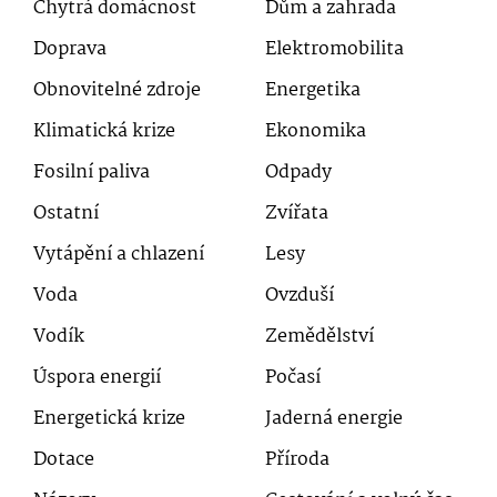
Chytrá domácnost
Dům a zahrada
Doprava
Elektromobilita
Obnovitelné zdroje
Energetika
Klimatická krize
Ekonomika
Fosilní paliva
Odpady
Ostatní
Zvířata
Vytápění a chlazení
Lesy
Voda
Ovzduší
Vodík
Zemědělství
Úspora energií
Počasí
Energetická krize
Jaderná energie
Dotace
Příroda