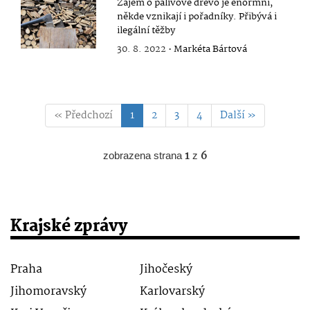
Zájem o palivové dřevo je enormní,
někde vznikají i pořadníky. Přibývá i
ilegální těžby
30. 8. 2022 •
Markéta Bártová
« Předchozí
1
2
3
4
Další »
zobrazena strana
1
z
6
Krajské zprávy
Praha
Jihočeský
Jihomoravský
Karlovarský