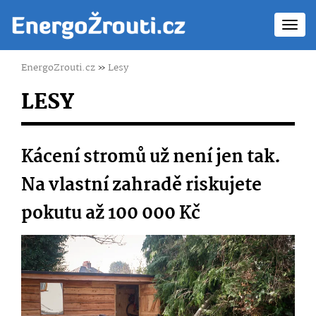
Toggl
navig
EnergoZrouti.cz
»
Lesy
LESY
Kácení stromů už není jen tak.
Na vlastní zahradě riskujete
pokutu až 100 000 Kč