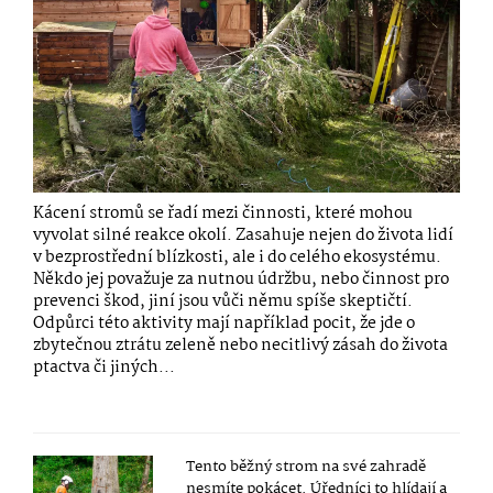
Kácení stromů se řadí mezi činnosti, které mohou
vyvolat silné reakce okolí. Zasahuje nejen do života lidí
v bezprostřední blízkosti, ale i do celého ekosystému.
Někdo jej považuje za nutnou údržbu, nebo činnost pro
prevenci škod, jiní jsou vůči němu spíše skeptičtí.
Odpůrci této aktivity mají například pocit, že jde o
zbytečnou ztrátu zeleně nebo necitlivý zásah do života
ptactva či jiných...
Tento běžný strom na své zahradě
nesmíte pokácet. Úředníci to hlídají a