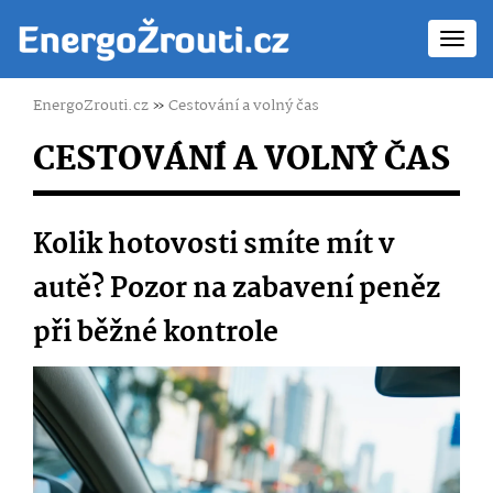
Toggl
navig
EnergoZrouti.cz
»
Cestování a volný čas
CESTOVÁNÍ A VOLNÝ ČAS
Kolik hotovosti smíte mít v
autě? Pozor na zabavení peněz
při běžné kontrole