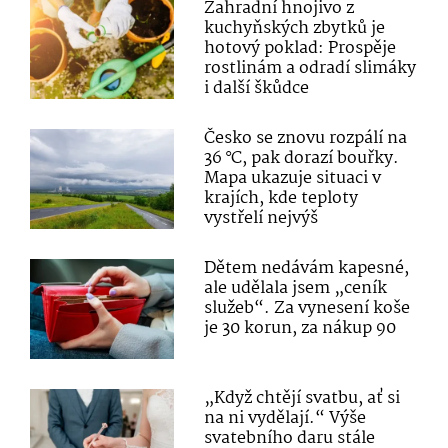
Zahradní hnojivo z
kuchyňských zbytků je
hotový poklad: Prospěje
rostlinám a odradí slimáky
i další škůdce
Česko se znovu rozpálí na
36 °C, pak dorazí bouřky.
Mapa ukazuje situaci v
krajích, kde teploty
vystřelí nejvýš
Dětem nedávám kapesné,
ale udělala jsem „ceník
služeb“. Za vynesení koše
je 30 korun, za nákup 90
„Když chtějí svatbu, ať si
na ni vydělají.“ Výše
svatebního daru stále