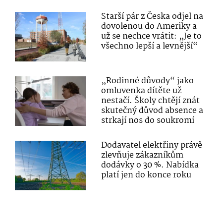
Starší pár z Česka odjel na
dovolenou do Ameriky a
už se nechce vrátit: „Je to
všechno lepší a levnější“
„Rodinné důvody“ jako
omluvenka dítěte už
nestačí. Školy chtějí znát
skutečný důvod absence a
strkají nos do soukromí
Dodavatel elektřiny právě
zlevňuje zákazníkům
dodávky o 30 %. Nabídka
platí jen do konce roku