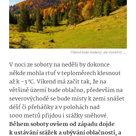
Víkend bude studený, ale slunečný ,
...
V noci ze soboty na neděli by dokonce
někde mohla rtuť v teploměrech klesnout
až k –3 °C. Víkend má začít tak, že na
většině území bude
oblačno, především na
severovýchodě se bude místy k zemi snášet
déšť či přeháňky a v polohách nad
1000 metrů přijdou i srážky sněhové.
Během
soboty ovšem
od západu dojde
k ustávání srážek a ubývání oblačnosti, a