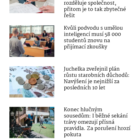
rozděluje společnost,
přitom je to tak zbytečné
řešit
Kvůli podvodu s umělou
inteligencí musí 58 000
studentů znovu na
přijímací zkoušky
Juchelka zveřejnil plán
růstu starobních důchodů:
Navýšení je nejnižší za
posledních 10 let
Konec hlučným
sousedům: I běžné sekání
trávy omezují přísná
pravidla. Za porušení hrozí
pokuta