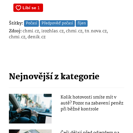
Štítky:
Počasí
Předpověď počasí
říjen
Zdroj:
chmi.cz, irozhlas.cz, chmi.cz, tn.nova.cz,
chmi.cz, denik.cz
Nejnovější z kategorie
Kolik hotovosti smíte mít v
autě? Pozor na zabavení peněz
při běžné kontrole
Češi dělají před odjezdem na