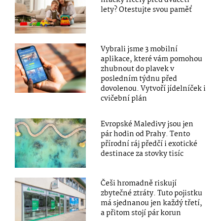
hračky frčely před dvaceti
lety? Otestujte svou paměť
Vybrali jsme 3 mobilní
aplikace, které vám pomohou
zhubnout do plavek v
posledním týdnu před
dovolenou. Vytvoří jídelníček i
cvičební plán
Evropské Maledivy jsou jen
pár hodin od Prahy. Tento
přírodní ráj předčí i exotické
destinace za stovky tisíc
Češi hromadně riskují
zbytečné ztráty. Tuto pojistku
má sjednanou jen každý třetí,
a přitom stojí pár korun