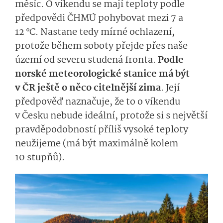
měsíc. O víkendu se mají teploty podle
předpovědi ČHMÚ pohybovat mezi 7 a
12 °C. Nastane tedy mírné ochlazení,
protože během soboty přejde přes naše
území od severu studená fronta.
Podle
norské meteorologické stanice má být
v ČR ještě o něco citelnější zima
. Její
předpověď naznačuje, že to o víkendu
v Česku nebude ideální, protože si s největší
pravděpodobností příliš vysoké teploty
neužijeme (má být maximálně kolem
10 stupňů).