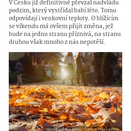
V Česku již definitivně převzal nadvládu
podzim, který vystřídal babí léto. Tomu
odpovídají i venkovní teploty. O blížícím
se víkendu má ovšem přijít změna, jež
bude na jednu stranu příznivá, na stranu
druhou však mnoho z nás nepotěší.
Víkend přinese počasí, které tu týdny nebylo