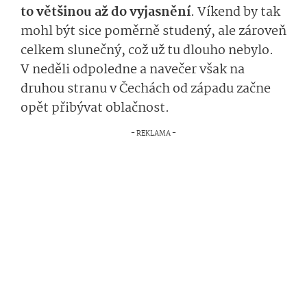
to většinou až do vyjasnění
. Víkend by tak
mohl být sice poměrně studený, ale zároveň
celkem slunečný, což už tu dlouho nebylo.
V neděli o
dpoledne a
na
večer
však na
druhou stranu
v Čechách od západu
začne
opět
přibýv
at oblačnost.