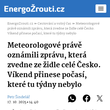
Toggl
navig
EnergoZrouti.cz
»
Cestování a volný čas
»
Meteorologové
právě oznámili zprávu, která zvedne ze židle celé Česko.
Víkend přinese počasí, které tu týdny nebylo
Meteorologové právě
oznámili zprávu, která
zvedne ze židle celé Česko.
Víkend přinese počasí,
které tu týdny nebylo
Petr Šindelář
17. 10. 2025 ▪ 14:40