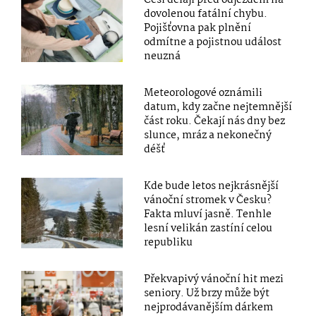
dovolenou fatální chybu.
Pojišťovna pak plnění
odmítne a pojistnou událost
neuzná
Meteorologové oznámili
datum, kdy začne nejtemnější
část roku. Čekají nás dny bez
slunce, mráz a nekonečný
déšť
Kde bude letos nejkrásnější
vánoční stromek v Česku?
Fakta mluví jasně. Tenhle
lesní velikán zastíní celou
republiku
Překvapivý vánoční hit mezi
seniory. Už brzy může být
nejprodávanějším dárkem