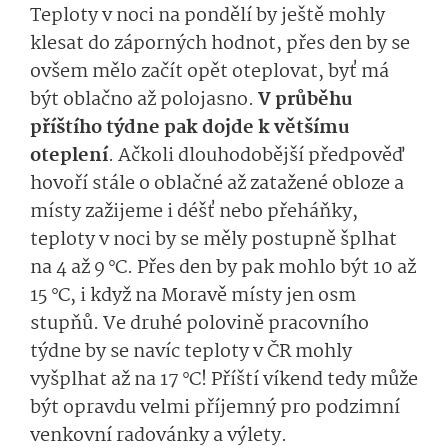
Teploty v noci na pondělí by ještě mohly
klesat do záporných hodnot, přes den by se
ovšem mělo začít opět oteplovat, byť má
být oblačno až polojasno.
V průběhu
příštího týdne pak dojde k většímu
oteplení
. Ačkoli dlouhodobější předpověď
hovoří stále o oblačné až zatažené obloze a
místy
zažijeme i
déšť nebo přeháňky,
teploty v noci by se měly postupně šplhat
na 4 až 9 °C. Přes den by pak mohlo být 10 až
15 °C, i když na Moravě místy jen osm
stupňů. Ve druhé polovině pracovního
týdne by se navíc teploty v ČR mohly
vyšplhat až na 17 °C! Příští víkend tedy může
být opravdu velmi příjemný pro podzimní
venkovní radovánky a výlety.