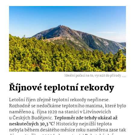
Ideální počasí na to, vyrazit do přírody ,
...
Říjnové teplotní rekordy
Letošní říjen zřejmě teplotní rekordy nepřinese.
Rozhodně se nedočkáme teplotního maxima, které bylo
naměřeno 4. října 1929 na stanici v Litvínovicích
u Českých Budějovic.
Teploměr zde tehdy ukázal až
neskutečných 30,3 °C
! Historicky nejnižší teplota
nebyla během desátého měsíce roku naměřena zase tak