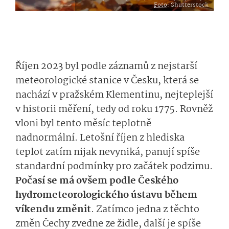
Foto
: Shutterstock
Říjen 2023 byl podle záznamů z nejstarší
meteorologické stanice v Česku, která se
nachází v pražském Klementinu, nejteplejší
v historii měření, tedy od roku 1775. Rovněž
vloni byl tento měsíc teplotně
nadnormální. Letošní říjen z hlediska
teplot zatím nijak nevyniká, panují spíše
standardní podmínky pro začátek podzimu.
Počasí se má ovšem podle Českého
hydrometeorolo­gického ústavu během
víkendu změnit
. Zatímco jedna z těchto
změn Čechy zvedne ze židle, další je spíše