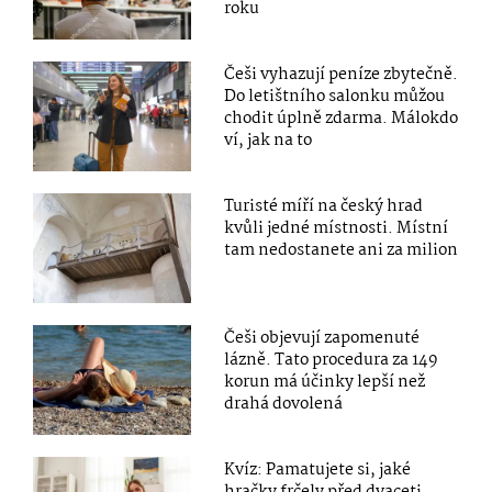
roku
Češi vyhazují peníze zbytečně.
Do letištního salonku můžou
chodit úplně zdarma. Málokdo
ví, jak na to
Turisté míří na český hrad
kvůli jedné místnosti. Místní
tam nedostanete ani za milion
Češi objevují zapomenuté
lázně. Tato procedura za 149
korun má účinky lepší než
drahá dovolená
Kvíz: Pamatujete si, jaké