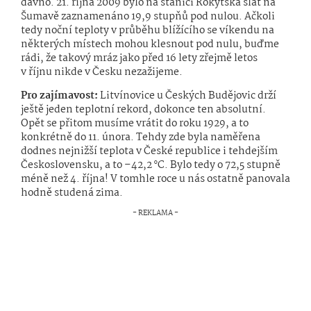
dávno. 21. října 2009 bylo na stanici Rokytská slať na
Šumavě zaznamenáno 19,9 stupňů pod nulou. Ačkoli
tedy noční teploty v průběhu blížícího se víkendu na
některých místech mohou klesnout pod nulu, buďme
rádi, že takový mráz jako před 16 lety zřejmě letos
v říjnu nikde v Česku nezažijeme.
Pro zajímavost:
Litvínovice u Českých Budějovic drží
ještě jeden teplotní rekord, dokonce ten absolutní.
Opět se přitom musíme vrátit do roku 1929, a to
konkrétně do 11. února. Tehdy zde byla naměřena
dodnes nejnižší teplota v České republice i tehdejším
Československu, a to –42,2 °C. Bylo tedy o 72,5 stupně
méně než 4. října! V tomhle roce u nás ostatně panovala
hodně studená zima.