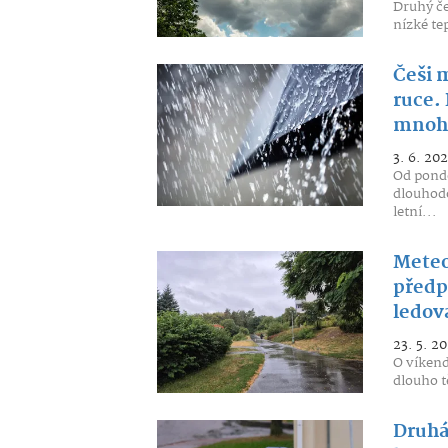
Druhý če
nízké te
Češi 
ruce.
mnohe
3. 6. 20
Od pondě
dlouhodo
letní...
Meteo
předpo
ledov
23. 5. 2
O víkend
dlouho t
Druhá