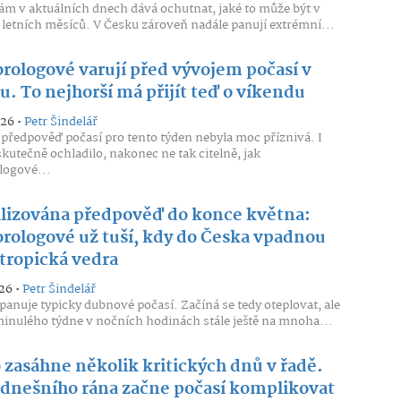
ám v aktuálních dnech dává ochutnat, jaké to může být v
letních měsíců. V Česku zároveň nadále panují extrémní...
rologové varují před vývojem počasí v
. To nejhorší má přijít teď o víkendu
026 •
Petr Šindelář
předpověď počasí pro tento týden nebyla moc příznivá. I
skutečně ochladilo, nakonec ne tak citelně, jak
logové...
lizována předpověď do konce května:
rologové už tuší, kdy do Česka vpadnou
 tropická vedra
26 •
Petr Šindelář
panuje typicky dubnové počasí. Začíná se tedy oteplovat, ale
nulého týdne v nočních hodinách stále ještě na mnoha...
 zasáhne několik kritických dnů v řadě.
 dnešního rána začne počasí komplikovat