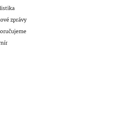
istika
kové zprávy
oručujeme
mír