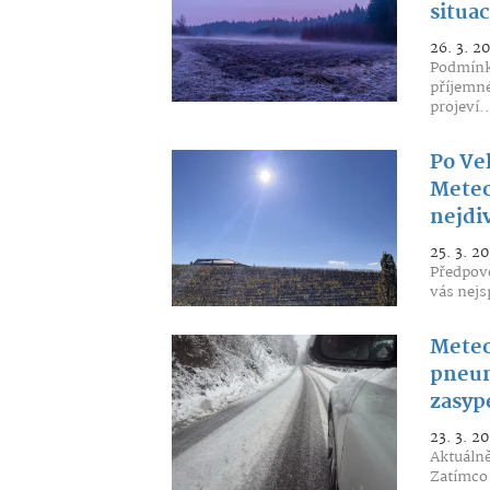
situac
26. 3. 2
Podmínky
příjemné
projeví..
Po Ve
Meteo
nejdiv
25. 3. 2
Předpověd
vás nejs
Meteo
pneum
zasyp
23. 3. 2
Aktuálně
Zatímco 