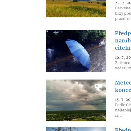
22. 7. 2
Červenec 
brzy pře
prázdnin
Předp
narub
citel
16. 7. 2
Zatímco 
veder, ny
Meteo
konce
15. 7. 20
Podle Če
nejteple
si...
Předp