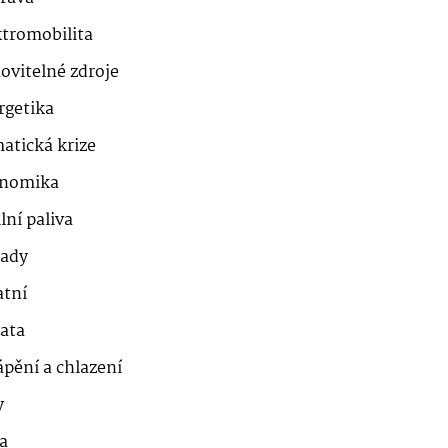
ktromobilita
ovitelné zdroje
rgetika
atická krize
nomika
lní paliva
ady
atní
řata
ápění a chlazení
y
a