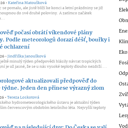
026 •
Kateřina Matoušková
se pomalu, ale jistě blíží ke konci a letní prázdniny se již
Ele
houpnou do své druhé poloviny. A zatímco začátek
...
Obn
Ene
ověď počasí obrátí víkendové plány
y. Podle meteorologů dorazí déšť, bouřky i
Klim
né ochlazení
Eko
026 •
Jindřiška Janoušková
ještě minulý týden předpovědi hlásily návrat tropických
Fosi
ní je už jasné, že se u nás vysoké teploty dlouho nezdrží....
Odp
rologové aktualizovali předpověď do
Ost
 týdne. Jeden den přinese výrazný zlom
Zví
26 •
Tereza Loskotová
ského hydrometeorologického ústavu je aktuální týden
Vyt
jším červencovým obdobím letošního léta. Nejvyšší teploty
Les
Vod
ověď na následující dny: Do Česka se valí