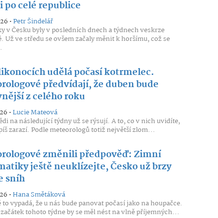
i po celé republice
026 •
Petr Šindelář
 v Česku byly v posledních dnech a týdnech veskrze
. Už ve středu se ovšem začaly měnit k horšímu, což se
.
likonocích udělá počasí kotrmelec.
rologové předvídají, že duben bude
nější z celého roku
026 •
Lucie Mateová
i na následující týdny už se rýsují. A to, co v nich uvidíte,
píš zarazí. Podle meteorologů totiž největší zlom...
rologové změnili předpověď: Zimní
atiky ještě neuklízejte, Česko už brzy
e sníh
026 •
Hana Smětáková
 to vypadá, že u nás bude panovat počasí jako na houpačce.
začátek tohoto týdne by se měl nést na vlně příjemných...