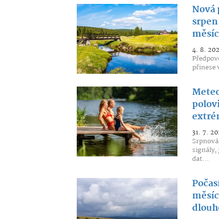
Nová 
srpen
měsíc
4. 8. 20
Předpově
přinese 
Meteo
polov
extr
31. 7. 20
Srpnová 
signály,
dat...
Počas
měsíce
dlouh