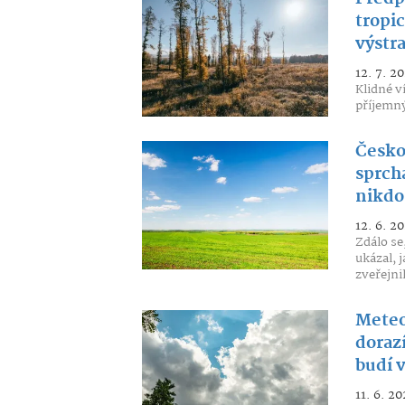
tropic
výstr
12. 7. 2
Klidné v
příjemný
Česko
sprch
nikdo
12. 6. 2
Zdálo se
ukázal, 
zveřejnil
Meteo
dorazí
budí 
11. 6. 20