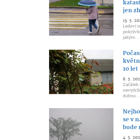
katas
jen z
13. 5. 20
Ledoví m
pokrývku
jakým...
Počas
květn
10 let
8. 5. 20
Začátek 
nevydrže
dubnu..
Nejho
se v n
bude 
4. 5. 20