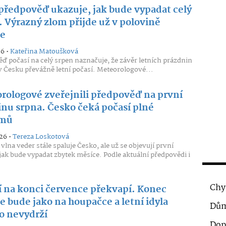
předpověď ukazuje, jak bude vypadat celý
. Výrazný zlom přijde už v polovině
e
26 •
Kateřina Matoušková
ď počasí na celý srpen naznačuje, že závěr letních prázdnin
v Česku převážně letní počasí. Meteorologové...
rologové zveřejnili předpověď na první
inu srpna. Česko čeká počasí plné
émů
26 •
Tereza Loskotová
vlna veder stále spaluje Česko, ale už se objevují první
 jak bude vypadat zbytek měsíce. Podle aktuální předpovědi i
Chy
í na konci července překvapí. Konec
 bude jako na houpačce a letní idyla
Dům
o nevydrží
Dop