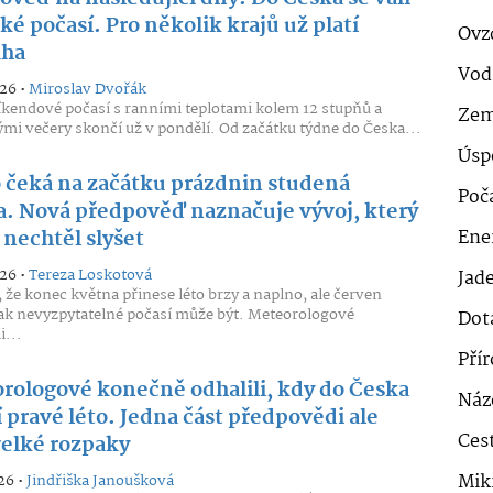
ké počasí. Pro několik krajů už platí
Ovz
aha
Vod
026 •
Miroslav Dvořák
íkendové počasí s ranními teplotami kolem 12 stupňů a
Zem
mi večery skončí už v pondělí. Od začátku týdne do Česka...
Úsp
 čeká na začátku prázdnin studená
Poč
a. Nová předpověď naznačuje vývoj, který
 nechtěl slyšet
Ener
026 •
Tereza Loskotová
Jad
, že konec května přinese léto brzy a naplno, ale červen
jak nevyzpytatelné počasí může být. Meteorologové
Dot
i...
Pří
rologové konečně odhalili, kdy do Česka
Náz
 pravé léto. Jedna část předpovědi ale
Cest
velké rozpaky
Mik
26 •
Jindřiška Janoušková