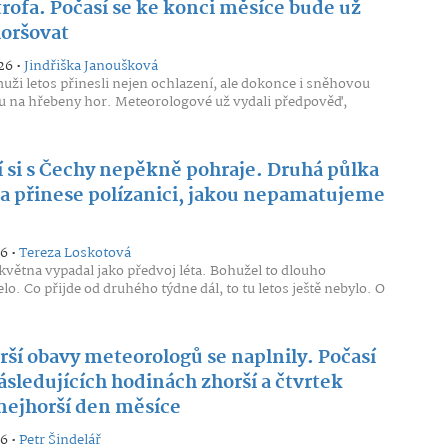
trofa. Počasí se ke konci měsíce bude už
horšovat
26 •
Jindřiška Janoušková
uži letos přinesli nejen ochlazení, ale dokonce i sněhovou
 na hřebeny hor. Meteorologové už vydali předpověď,
í si s Čechy nepěkně pohraje. Druhá půlka
a přinese polízanici, jakou nepamatujeme
26 •
Tereza Loskotová
května vypadal jako předvoj léta. Bohužel to dlouho
lo. Co přijde od druhého týdne dál, to tu letos ještě nebylo. O
.
rší obavy meteorologů se naplnily. Počasí
ásledujících hodinách zhorší a čtvrtek
nejhorší den měsíce
26 •
Petr Šindelář