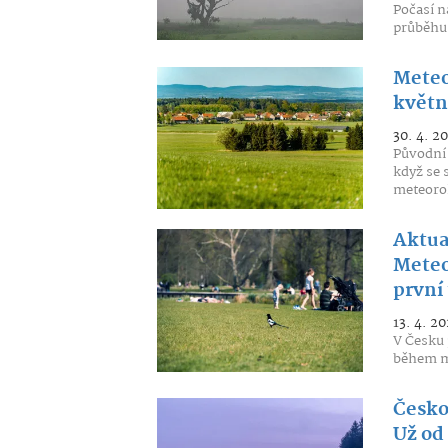
Počasí n
průběhu 
Meteo
květnu
30. 4. 2
Původní 
když se 
meteoro
Aktua
Meteo
první
13. 4. 20
V Česku 
během mi
Česko
Už od