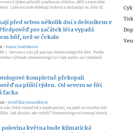
rvnový týden přináší zataženou oblohu, déšť a nezvykle
ploty. Lidé mrzutě oblékají mikiny a dohadují se, kdy už...
Cykl
Tis
mají před sebou několik dní s deštníkem v
 Předpověď pro začátek léta vypadá
Dop
m hůř, než se čekalo
Ves
26 •
Hana Smětáková
lí 1. června u nás již panuje meteorologické léto. Podle
bého výhledu meteorologů to však zatím na vyloženě
rologové kompletně překopali
věď na příští týden. Od severu se řítí
á facka
026 •
Jindřiška Janoušková
u nás čeká slunečné a teplé počasí, na jaké se mnoho lidí
ěšilo. Jak dlouho ale vydrží? Meteorologové nemají dobré...
 polovina května bude klimatická