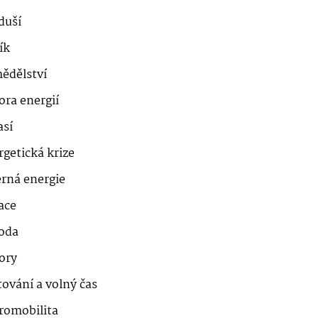
duší
ík
ědělství
ora energií
así
getická krize
erná energie
ace
roda
ory
ování a volný čas
romobilita