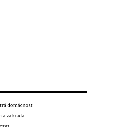
trá domácnost
 a zahrada
rava