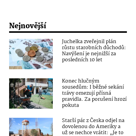
Nejnovější
Juchelka zveřejnil plán
růstu starobních důchodů:
Navýšení je nejnižší za
posledních 10 let
Konec hlučným
sousedům: I běžné sekání
trávy omezují přísná
pravidla. Za porušení hrozí
pokuta
Starší pár z Česka odjel na
dovolenou do Ameriky a
už se nechce vrátit: „Je to