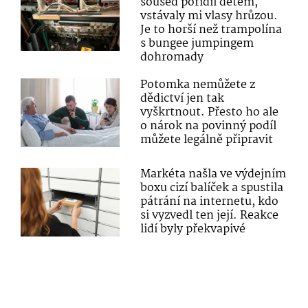
soused pořídil dětem,
vstávaly mi vlasy hrůzou.
Je to horší než trampolína
s bungee jumpingem
dohromady
Potomka nemůžete z
dědictví jen tak
vyškrtnout. Přesto ho ale
o nárok na povinný podíl
můžete legálně připravit
Markéta našla ve výdejním
boxu cizí balíček a spustila
pátrání na internetu, kdo
si vyzvedl ten její. Reakce
lidí byly překvapivé