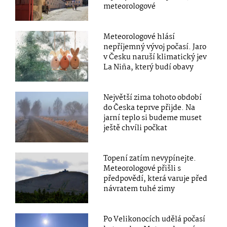
meteorologové
Meteorologové hlásí
nepříjemný vývoj počasí. Jaro
v Česku naruší klimatický jev
La Niña, který budí obavy
Největší zima tohoto období
do Česka teprve přijde. Na
jarní teplo si budeme muset
ještě chvíli počkat
Topení zatím nevypínejte.
Meteorologové přišli s
předpovědí, která varuje před
návratem tuhé zimy
Po Velikonocích udělá počasí