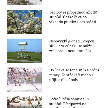
Teploty se propadnou až o 20
stupňů. Česko čeká po
víkendu prudký zlom počasí
Neobvyklý jev nad Evropou
sílí. Léto v Česku se může
zcela vymknout normálu
Do Česka se žene sníh a noční
mrazy. Zahrádkáři mohou
přijít o část úrody
Počasí udělá obrat o 180
stupňů: Předpověď na