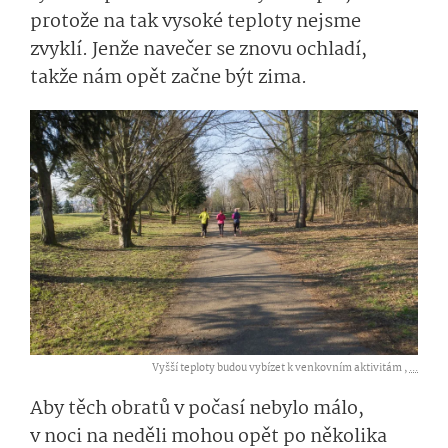
protože na tak vysoké teploty nejsme
zvyklí. Jenže navečer se znovu ochladí,
takže nám opět začne být zima.
Vyšší teploty budou vybízet k venkovním aktivitám ,
...
Aby těch obratů v počasí nebylo málo,
v noci na neděli mohou opět po několika