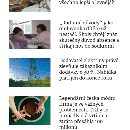
všechno lepší a levnější“
„Rodinné důvody“ jako
omluvenka dítěte už
nestačí. Školy chtějí znát
skutečný důvod absence a
strkají nos do soukromí
Dodavatel elektřiny právě
zlevňuje zákazníkům
dodávky o 30 %. Nabídka
platí jen do konce roku
Legendární česká módní
firma je ve vážných
problémech. Tržby se
propadly o čtvrtinu a
ztráta přesáhla 100
milionů