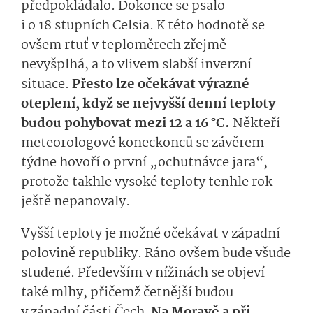
předpokládalo. Dokonce se psalo
i o 18 stupních Celsia. K této hodnotě se
ovšem rtuť v teploměrech zřejmě
nevyšplhá, a to vlivem slabší inverzní
situace.
Přesto lze očekávat výrazné
oteplení, když se nejvyšší denní teploty
budou pohybovat mezi 12 a 16 °C.
Někteří
meteorologové koneckonců se závěrem
týdne hovoří o první „ochutnávce jara“,
protože takhle vysoké teploty tenhle rok
ještě nepanovaly.
Vyšší teploty je možné očekávat v západní
polovině republiky. Ráno ovšem bude všude
studené. Především v nížinách se objeví
také mlhy, přičemž četnější budou
v západní části Čech.
Na Moravě a při