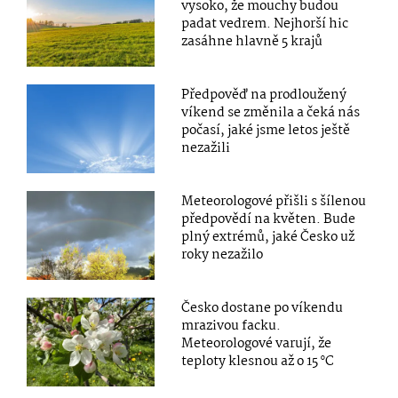
vysoko, že mouchy budou
padat vedrem. Nejhorší hic
zasáhne hlavně 5 krajů
Předpověď na prodloužený
víkend se změnila a čeká nás
počasí, jaké jsme letos ještě
nezažili
Meteorologové přišli s šílenou
předpovědí na květen. Bude
plný extrémů, jaké Česko už
roky nezažilo
Česko dostane po víkendu
mrazivou facku.
Meteorologové varují, že
teploty klesnou až o 15 °C