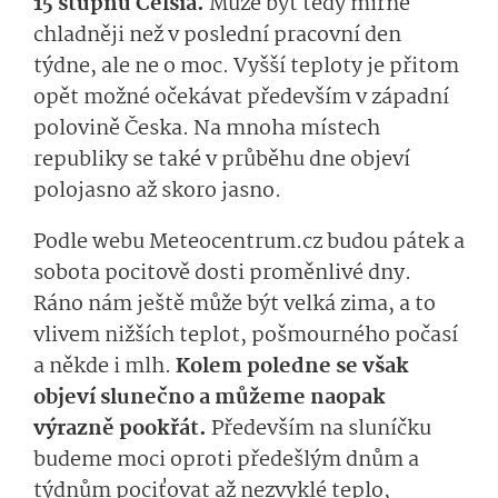
15 stupňů Celsia.
Může být tedy mírně
chladněji než v poslední pracovní den
týdne, ale ne o moc. Vyšší teploty je přitom
opět možné očekávat především v západní
polovině Česka. Na mnoha místech
republiky se také v průběhu dne objeví
polojasno až skoro jasno.
Podle webu Meteocentrum.cz budou pátek a
sobota pocitově dosti proměnlivé dny.
Ráno nám ještě může být velká zima, a to
vlivem nižších teplot, pošmourného počasí
a někde i mlh.
Kolem poledne se však
objeví slunečno a můžeme naopak
výrazně pookřát.
Především na sluníčku
budeme moci oproti předešlým dnům a
týdnům pociťovat až nezvyklé teplo,