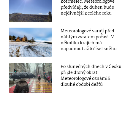
kotrmelec. Meteorologové
předvídají, že duben bude
nejdivnější z celého roku
Meteorologové varují před
náhlým zvratem počasí. V
několika krajích má
napadnout až 6 čísel sněhu
Po slunečných dnech v Česku
přijde drsný obrat.
Meteorologové oznámili
dlouhé období dešťů