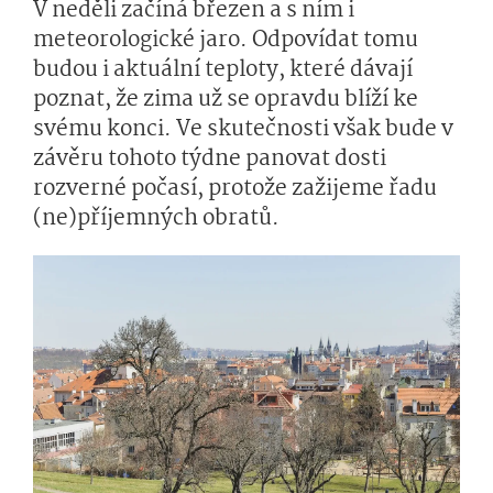
V neděli začíná březen a s ním i
meteorologické jaro. Odpovídat tomu
budou i aktuální teploty, které dávají
poznat, že zima už se opravdu blíží ke
svému konci. Ve skutečnosti však bude v
závěru tohoto týdne panovat dosti
rozverné počasí, protože zažijeme řadu
(ne)příjemných obratů.