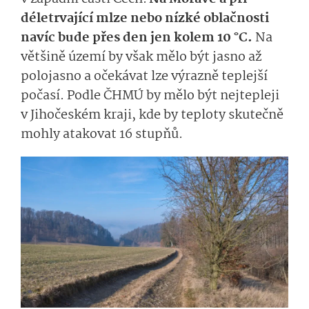
déletrvající mlze nebo nízké oblačnosti
navíc bude přes den jen kolem 10 °C.
Na
většině území by však mělo být jasno až
polojasno a očekávat lze výrazně teplejší
počasí. Podle ČHMÚ by mělo být nejtepleji
v Jihočeském kraji, kde by teploty skutečně
mohly atakovat 16 stupňů.