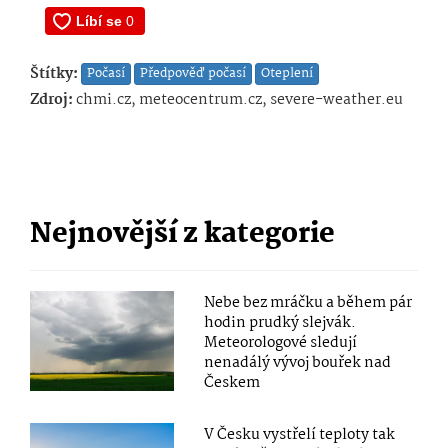
Štítky:
Počasí
Předpověď počasí
Oteplení
Zdroj:
chmi.cz, meteocentrum.cz, severe-weather.eu
Nejnovější z kategorie
Nebe bez mráčku a během pár
hodin prudký slejvák.
Meteorologové sledují
nenadálý vývoj bouřek nad
Českem
V Česku vystřelí teploty tak