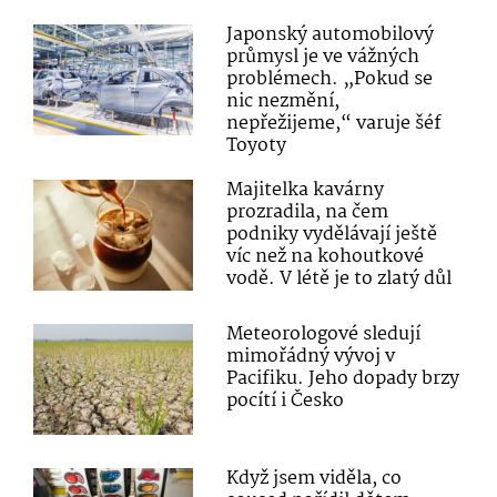
Japonský automobilový
průmysl je ve vážných
problémech. „Pokud se
nic nezmění,
nepřežijeme,“ varuje šéf
Toyoty
Majitelka kavárny
prozradila, na čem
podniky vydělávají ještě
víc než na kohoutkové
vodě. V létě je to zlatý důl
Meteorologové sledují
mimořádný vývoj v
Pacifiku. Jeho dopady brzy
pocítí i Česko
Když jsem viděla, co