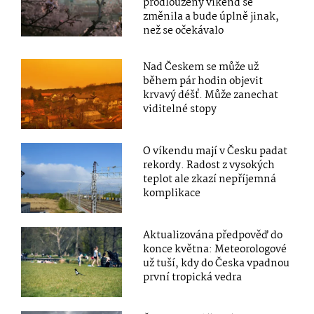
prodloužený víkend se
změnila a bude úplně jinak,
než se očekávalo
Nad Českem se může už
během pár hodin objevit
krvavý déšť. Může zanechat
viditelné stopy
O víkendu mají v Česku padat
rekordy. Radost z vysokých
teplot ale zkazí nepříjemná
komplikace
Aktualizována předpověď do
konce května: Meteorologové
už tuší, kdy do Česka vpadnou
první tropická vedra