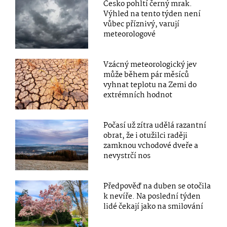
Česko pohltí černý mrak.
Výhled na tento týden není
vůbec příznivý, varují
meteorologové
Vzácný meteorologický jev
může během pár měsíců
vyhnat teplotu na Zemi do
extrémních hodnot
Počasí už zítra udělá razantní
obrat, že i otužilci raději
zamknou vchodové dveře a
nevystrčí nos
Předpověď na duben se otočila
k nevíře. Na poslední týden
lidé čekají jako na smilování