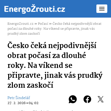
Toggl
navig
EnergoZrouti.cz
»
Počasí
»
Česko čeká nejpodivnější obrat
počasí za dlouhé roky. Na víkend se připravte, jinak vás
prudký zlom zaskočí
Česko čeká nejpodivnější
obrat počasí za dlouhé
roky. Na víkend se
připravte, jinak vás prudký
zlom zaskočí
Petr Šindelář
27. 2. 2026 ▪ 04:02