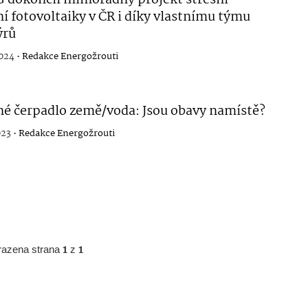
í fotovoltaiky v ČR i díky vlastnímu týmu
ýrů
2024 •
Redakce Energožrouti
né čerpadlo země/voda: Jsou obavy namístě?
023 •
Redakce Energožrouti
razena strana
1
z
1