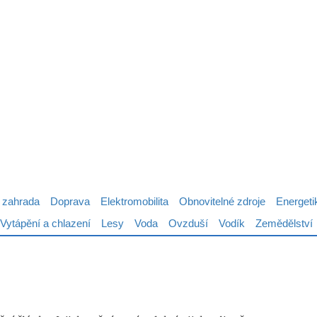
 zahrada
Doprava
Elektromobilita
Obnovitelné zdroje
Energeti
Vytápění a chlazení
Lesy
Voda
Ovzduší
Vodík
Zemědělství