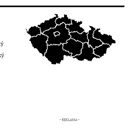
ký
ký