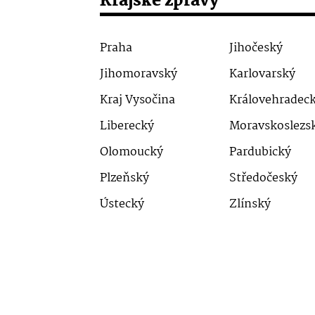
Krajské zprávy
Praha
Jihočeský
Jihomoravský
Karlovarský
Kraj Vysočina
Královehradec
Liberecký
Moravskoslezs
Olomoucký
Pardubický
Plzeňský
Středočeský
Ústecký
Zlínský