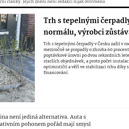
ční články. Jejich znění není redakcí nijak ovlivněno.
Trh s tepelnými čerpadly
normálu, výrobci zůstáva
Trh s tepelnými čerpadly v Česku zažil v r
meziročně se propadly o zhruba 60 procent. 
poptávkové úrovni po dvou rekordních lete
starších objednávek, a proto počet instalací
optimističtí a věří ve stabilizaci trhu dík
financování.
ina není jediná alternativa. Auta s
nativním pohonem pořád mají smysl