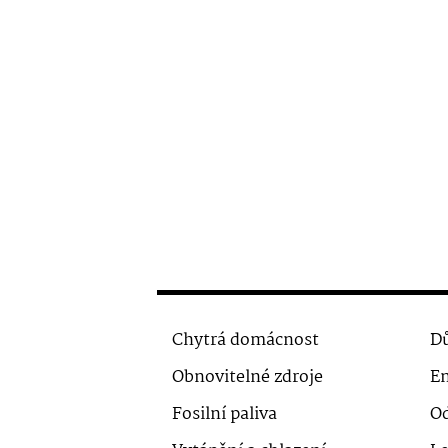
Chytrá domácnost
Dů
Obnovitelné zdroje
En
Fosilní paliva
O