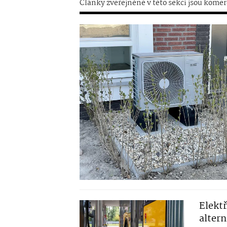
Články zveřejněné v této sekci jsou komer
Elektř
alter