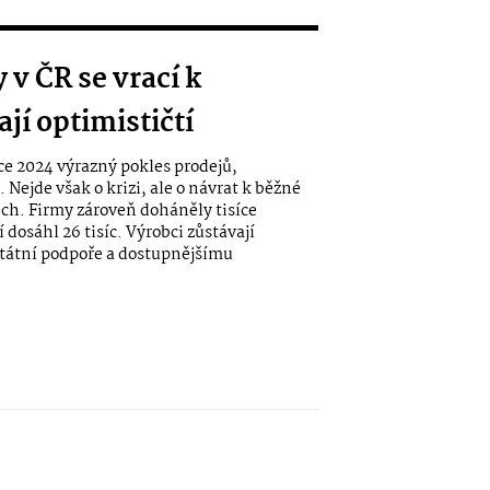
 v ČR se vrací k
jí optimističtí
oce 2024 výrazný pokles prodejů,
Nejde však o krizi, ale o návrat k běžné
ch. Firmy zároveň doháněly tisíce
 dosáhl 26 tisíc. Výrobci zůstávají
y státní podpoře a dostupnějšímu