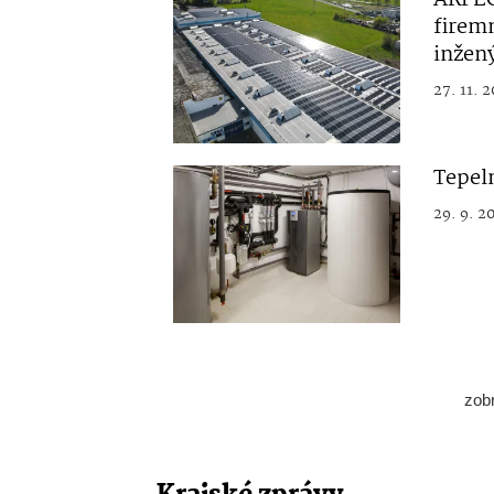
firemn
inžen
27. 11. 
Tepel
29. 9. 2
zob