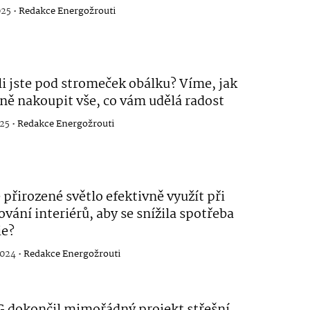
025 •
Redakce Energožrouti
i jste pod stromeček obálku? Víme, jak
ně nakoupit vše, co vám udělá radost
25 •
Redakce Energožrouti
e přirozené světlo efektivně využít při
vání interiérů, aby se snížila spotřeba
ie?
2024 •
Redakce Energožrouti
 dokončil mimořádný projekt střešní