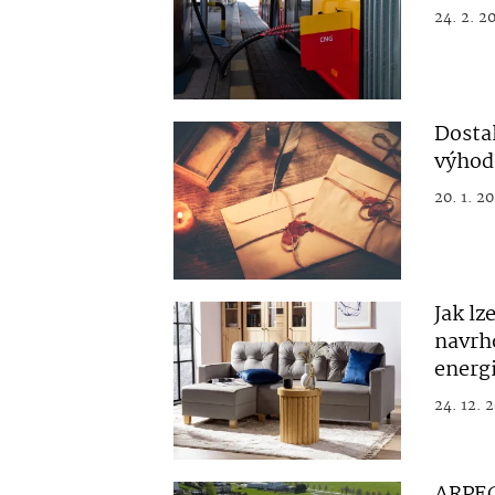
24. 2. 2
Dostal
výhod
20. 1. 20
Jak lz
navrho
energ
24. 12. 
ARPEG