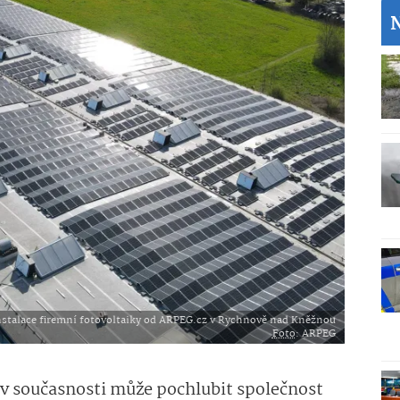
nstalace firemní fotovoltaiky od ARPEG.cz v Rychnově nad Kněžnou
Foto
: ARPEG
 současnosti může pochlubit společnost