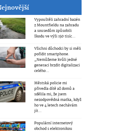
Nejnovější
Vypouštěli zahradní bazén
z Mountfieldu na zahradu
a sousedům způsobili
škodu ve výši 150 tisíc...
Všichni důchodci by si měli
pořídit smartphone.
„Nemůžeme kvůli jedné
generaci brzdit digitalizaci
celého...
Městská policie mi
přivedla dítě až domů a
sdělila mi, že jsem
nezodpovědná matka, když
ho ve 4 letech nechávám
jít...
Populární internetový
obchod s elektronikou