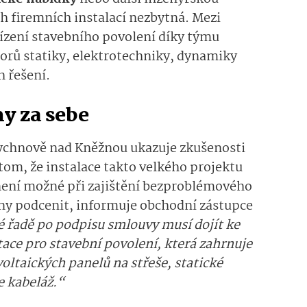
ch firemních instalací nezbytná. Mezi
řízení stavebního povolení díky týmu
borů statiky, elektrotechniky, dynamiky
 řešení.
y za sebe
Rychnově nad Kněžnou ukazuje zkušenosti
om, že instalace takto velkého projektu
není možné při zajištění bezproblémového
rny podcenit, informuje obchodní zástupce
é řadě po podpisu smlouvy musí dojít ke
ce pro stavební povolení, která zahrnuje
oltaických panelů na střeše, statické
e kabeláž.“