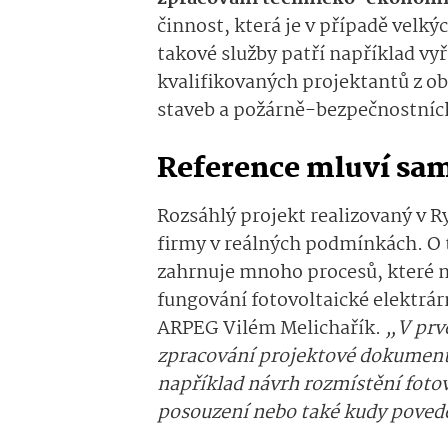
činnost, která je v případě velký
takové služby patří například vy
kvalifikovaných projektantů z o
staveb a požárně-bezpečnostních
Reference mluví sam
Rozsáhlý projekt realizovaný v 
firmy v reálných podmínkách. O t
zahrnuje mnoho procesů, které 
fungování fotovoltaické elektrá
ARPEG Vilém Melichařík.
„V prv
zpracování projektové dokumenta
například návrh rozmístění fotov
posouzení nebo také kudy poved