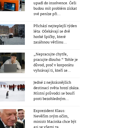
upadl do insolvence. Češi
budou mít problém získat
své peníze při...
Přichází nejteplejší týden
léta: Očekávají se dvě
horké špičky, které
zasáhnou většinu...
„Nepracujte chytře,
pracujte dlouho.“ Tohle je
důvod, proč v korporátu
vyhrávají ti, kteří se...
Jedné z nejkrásnějších
destinací světa hrozí zkáza.
Místní průvodci se bouří
proti bezohledným...
Exprezident Klaus:
Nevěřím svým očím,
ministr Macinka chce být
asi se všemi za...