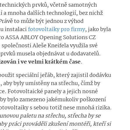
 technických prvků, včetně samotných
ií a mnoha dalších technologií, bez nichž
 Právě to může být jednou z výhod
u instalaci
fotovoltaiky pro firmy
, jako byla
 pro ASSA ABLOY Opening Solutions CZ
e společnosti Aleše Kneifela využila své
t prvků musela objednávat u dodavatelů.
izován i ve velmi krátkém čase
.
oužit speciální jeřáb, který zajistil dodávku
 aby byly umístěny na střechu, čímž by
ce. Fotovoltaické panely a jejich nosné
aby bylo zamezeno jakémukoliv poškození
otovoltaiky s sebou totiž nese mnohá rizika.
unovou paletu na střechu, střecha by se
aby práci prováděli zkušení montéři, kteří si