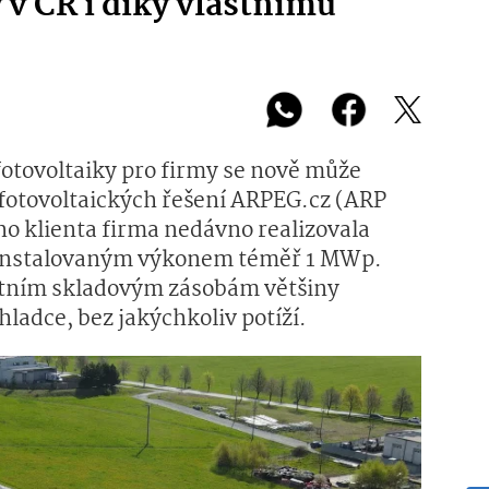
 v ČR i díky vlastnímu
tovoltaiky pro firmy se nově může
fotovoltaických řešení ARPEG.cz (ARP
o klienta firma nedávno realizovala
č s instalovaným výkonem téměř 1 MWp.
stním skladovým zásobám většiny
hladce, bez jakýchkoliv potíží.