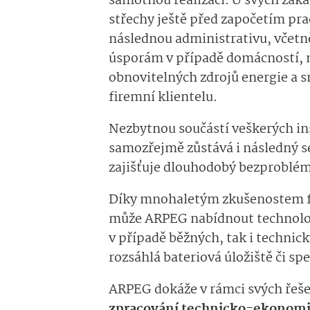
samotnou realizaci. U svých záka
střechy ještě před započetím pra
následnou administrativu, včetn
úsporám v případě domácností, n
obnovitelných zdrojů energie a s
firemní klientelu.
Nezbytnou součástí veškerých ins
samozřejmě zůstává i následný se
zajišťuje dlouhodobý bezproblé
Díky mnohaletým zkušenostem fi
může ARPEG nabídnout technologi
v případě běžných, tak i technick
rozsáhlá bateriová úložiště či spe
ARPEG dokáže v rámci svých řeše
zpracování technicko-ekonomi