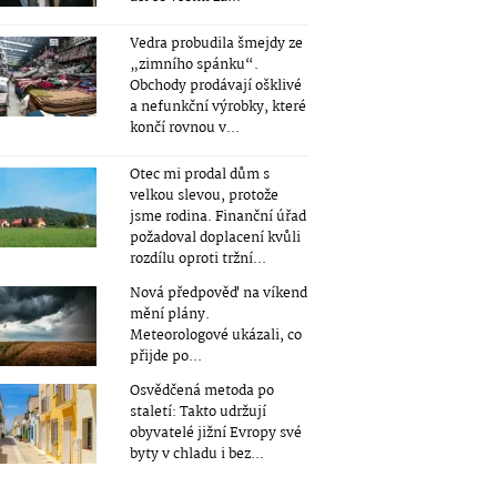
Vedra probudila šmejdy ze
„zimního spánku“.
Obchody prodávají ošklivé
a nefunkční výrobky, které
končí rovnou v...
Otec mi prodal dům s
velkou slevou, protože
jsme rodina. Finanční úřad
požadoval doplacení kvůli
rozdílu oproti tržní...
Nová předpověď na víkend
mění plány.
Meteorologové ukázali, co
přijde po...
Osvědčená metoda po
staletí: Takto udržují
obyvatelé jižní Evropy své
byty v chladu i bez...