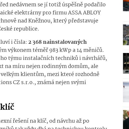
řed nedávnem se jí totiž úspěšně podařilo
ltaické elektrárny pro firmu ASSA ABLOY
ychnově nad Kněžnou, který představuje
České republice.
uví i čísla:
2 368 nainsta­lovaných
ým výkonem téměř 983 kWp a 14 měničů.
ho týmu instalačních techniků i návrhářů,
jekt na míru nejen rodinným domům, ale
ě velkým klientům, mezi které rozhodně
ons CZ s.r.o., známá nejen svými
klíč
ní řešení na klíč, od návrhu až po