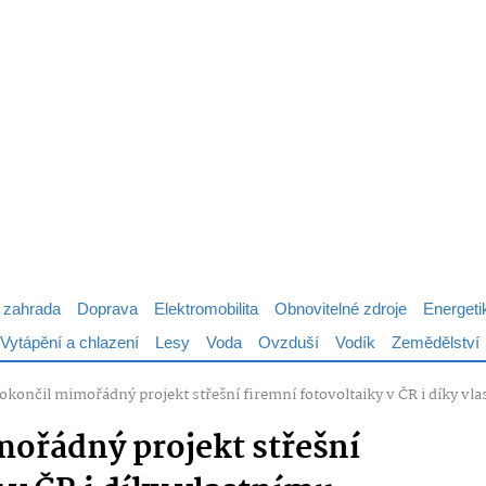
 zahrada
Doprava
Elektromobilita
Obnovitelné zdroje
Energeti
Vytápění a chlazení
Lesy
Voda
Ovzduší
Vodík
Zemědělství
končil mimořádný projekt střešní firemní fotovoltaiky v ČR i díky vl
ořádný projekt střešní