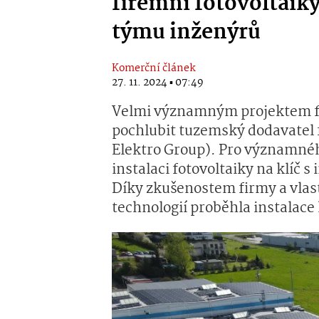
firemní fotovoltaiky
týmu inženýrů
Komerční článek
27. 11. 2024 ▪ 07:49
Velmi významným projektem fo
pochlubit tuzemský dodavatel 
Elektro Group). Pro významnéh
instalaci fotovoltaiky na klí
Díky zkušenostem firmy a vla
technologií proběhla instalace 