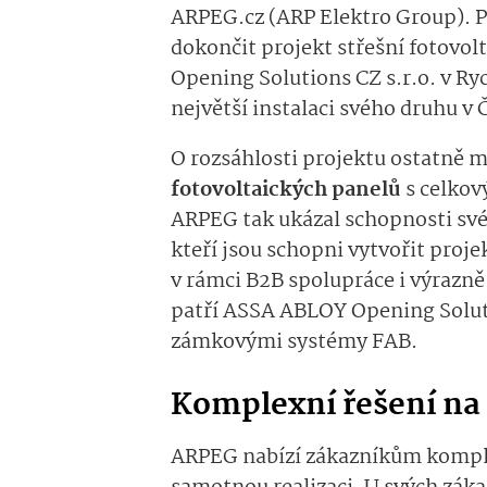
ARPEG.cz (ARP Elektro Group). P
dokončit projekt střešní fotovo
Opening Solutions CZ s.r.o. v R
největší instalaci svého druhu v 
O rozsáhlosti projektu ostatně ml
fotovoltaických panelů
s celkov
ARPEG tak ukázal schopnosti své
kteří jsou schopni vytvořit pro
v rámci B2B spolupráce i výrazn
patří ASSA ABLOY Opening Soluti
zámkovými systémy FAB.
Komplexní řešení na 
ARPEG nabízí zákazníkům komplex