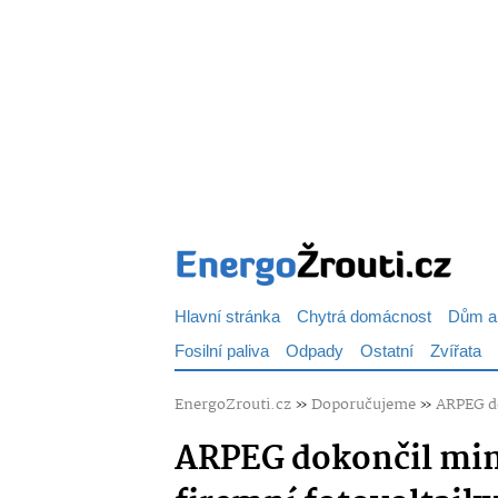
Hlavní stránka
Chytrá domácnost
Dům a
Fosilní paliva
Odpady
Ostatní
Zvířata
EnergoZrouti.cz
»
Doporučujeme
»
ARPEG do
ARPEG dokončil mim