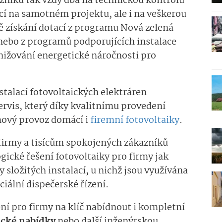
zníků tak vždy dbá na technickou kontrolu
cí na samotném projektu, ale i na veškerou
ě získání dotací z programu Nová zelená
ebo z programů podporujících instalace
nižování energetické náročnosti pro
talací fotovoltaických elektráren
rvis, který díky kvalitnímu provedení
mový provoz domácí i
firemní fotovoltaiky
.
rmy a tisícům spokojených zákazníků
cké řešení fotovoltaiky pro firmy jak
y složitých instalací, u nichž jsou využívána
ciální dispečerské řízení.
ní pro firmy na klíč nabídnout i kompletní
cké nabídky
nebo další inženýrskou