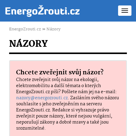
Toggl
navig
EnergoZrouti.cz
»
Názory
NÁZORY
Chcete zveřejnit svůj názor?
Chcete zveřejnit svůj názor na ekologii,
elektromobilitu a další témata o kterých
EnergoZrouti.cz píší? Pošlete nám jej na e-mail:
nazory@energozrouti.cz
. Zasláním svého názoru
souhlasíte s jeho zveřejněním na serveru
EnergoZrouti.cz. Redakce si vyhrazuje právo
zveřejnit pouze názory, které nejsou vulgární,
neporušují zákony a dobré mravy a také jsou
srozumitelné.