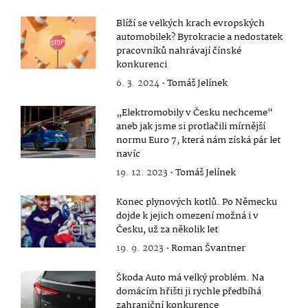
Blíží se velkých krach evropských
automobilek? Byrokracie a nedostatek
pracovníků nahrávají čínské
konkurenci
6. 3. 2024 •
Tomáš Jelínek
„Elektromobily v Česku nechceme“
aneb jak jsme si protlačili mírnější
normu Euro 7, která nám získá pár let
navíc
19. 12. 2023 •
Tomáš Jelínek
Konec plynových kotlů. Po Německu
dojde k jejich omezení možná i v
Česku, už za několik let
19. 9. 2023 •
Roman Švantner
Škoda Auto má velký problém. Na
domácím hřišti ji rychle předbíhá
zahraniční konkurence