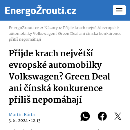
Toggl
navig
EnergoZrouti.cz
»
Názory
»
Přijde krach největší evropské
automobilky Volkswagen? Green Deal ani čínská konkurence
příliš nepomáhají
Přijde krach největší
evropské automobilky
Volkswagen? Green Deal
ani čínská konkurence
příliš nepomáhají
Martin Bárta
3. 8. 2024 ▪ 12:13