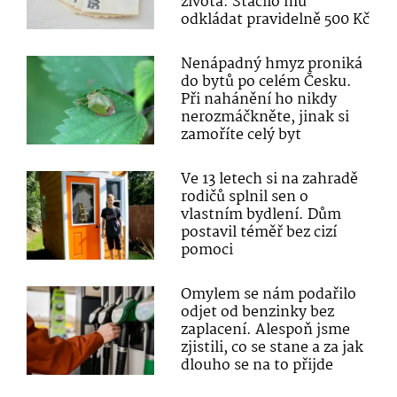
života. Stačilo mu
odkládat pravidelně 500 Kč
Nenápadný hmyz proniká
do bytů po celém Česku.
Při nahánění ho nikdy
nerozmáčkněte, jinak si
zamoříte celý byt
Ve 13 letech si na zahradě
rodičů splnil sen o
vlastním bydlení. Dům
postavil téměř bez cizí
pomoci
Omylem se nám podařilo
odjet od benzinky bez
zaplacení. Alespoň jsme
zjistili, co se stane a za jak
dlouho se na to přijde