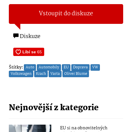
Vstoupit do diskuze
Diskuze
Štítky:
Auto
Automobily
EU
Doprava
VW
Volkswagen
Krach
Varta
Oliver Blume
Nejnovější z kategorie
EU si na obnovitelných