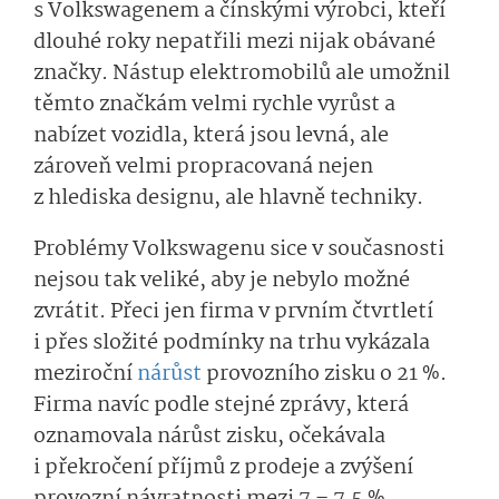
s Volkswagenem a čínskými výrobci, kteří
dlouhé roky nepatřili mezi nijak obávané
značky. Nástup elektromobilů ale umožnil
těmto značkám velmi rychle vyrůst a
nabízet vozidla, která jsou levná, ale
zároveň velmi propracovaná nejen
z hlediska designu, ale hlavně techniky.
Problémy Volkswagenu sice v současnosti
nejsou tak veliké, aby je nebylo možné
zvrátit. Přeci jen firma v prvním čtvrtletí
i přes složité podmínky na trhu vykázala
meziroční
nárůst
provozního zisku o 21 %.
Firma navíc podle stejné zprávy, která
oznamovala nárůst zisku, očekávala
i překročení příjmů z prodeje a zvýšení
provozní návratnosti mezi 7 – 7,5 %.