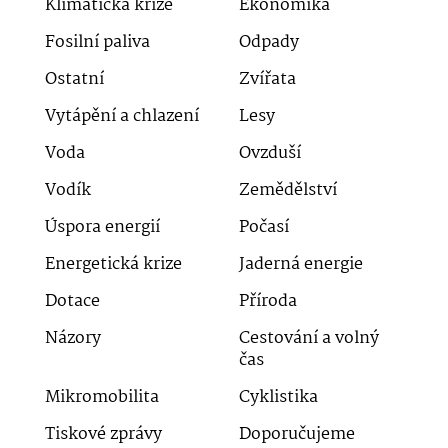
Klimatická krize
Ekonomika
Fosilní paliva
Odpady
Ostatní
Zvířata
Vytápění a chlazení
Lesy
Voda
Ovzduší
Vodík
Zemědělství
Úspora energií
Počasí
Energetická krize
Jaderná energie
Dotace
Příroda
Názory
Cestování a volný
čas
Mikromobilita
Cyklistika
Tiskové zprávy
Doporučujeme