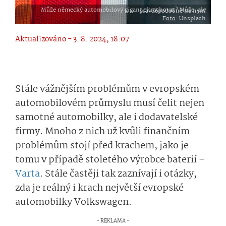
Může německý automobilový gigant zkrachovat? Může, ale pravděpodobně ne nyní
Foto
: Unsplash
Aktualizováno - 3. 8. 2024, 18:07
Stále vážnějším problémům v evropském
automobilovém průmyslu musí čelit nejen
samotné automobilky, ale i dodavatelské
firmy. Mnoho z nich už kvůli finančním
problémům stojí před krachem, jako je
tomu v případě stoletého výrobce baterií –
Varta
. Stále častěji tak zaznívají i otázky,
zda je reálný i krach největší evropské
automobilky Volkswagen.