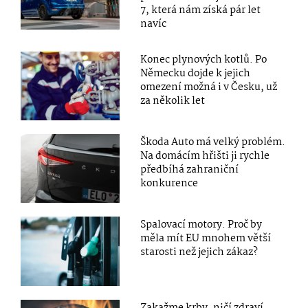
7, která nám získá pár let
navíc
Konec plynových kotlů. Po
Německu dojde k jejich
omezení možná i v Česku, už
za několik let
Škoda Auto má velký problém.
Na domácím hřišti ji rychle
předbíhá zahraniční
konkurence
Spalovací motory. Proč by
měla mít EU mnohem větší
starosti než jejich zákaz?
Zakažme krby, ničí zdraví