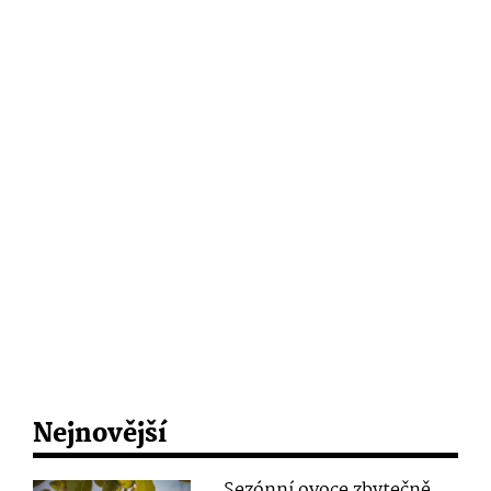
Nejnovější
Sezónní ovoce zbytečně