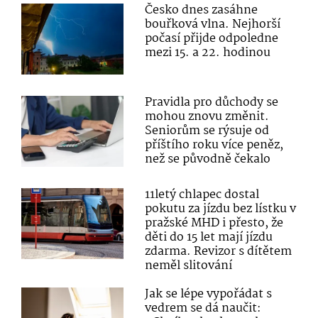
Česko dnes zasáhne
bouřková vlna. Nejhorší
počasí přijde odpoledne
mezi 15. a 22. hodinou
Pravidla pro důchody se
mohou znovu změnit.
Seniorům se rýsuje od
příštího roku více peněz,
než se původně čekalo
11letý chlapec dostal
pokutu za jízdu bez lístku v
pražské MHD i přesto, že
děti do 15 let mají jízdu
zdarma. Revizor s dítětem
neměl slitování
Jak se lépe vypořádat s
vedrem se dá naučit: