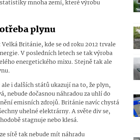
i statistiky mnoha zemí, které výrobu
potřeba plynu
elká Británie, kde se od roku 2012 trvale
nergie. V posledních letech se tak výroba
elého energetického mixu. Stejně tak ale
ynu.
ale i dalších států ukazují na to, že plyn,
vá, nebude dočasnou náhradou za uhlí do
ění emisních zdrojů. Británie navíc chystá
echny uhelné elektrárny. A světe div se,
ouhodobě stagnuje nebo klesá.
ze sítě tak nebude mít náhradu