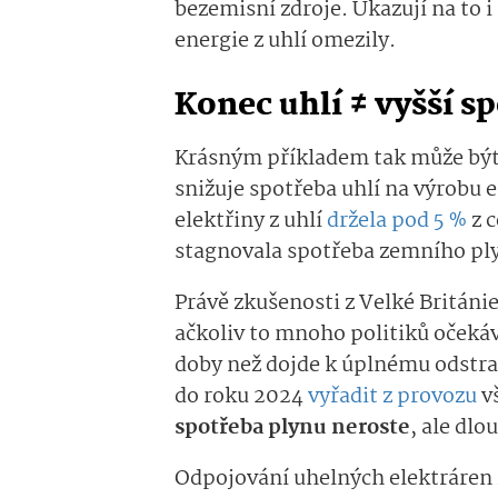
bezemisní zdroje. Ukazují na to 
energie z uhlí omezily.
Konec uhlí ≠ vyšší s
Krásným příkladem tak může být V
snižuje spotřeba uhlí na výrobu e
elektřiny z uhlí
držela pod 5 %
z c
stagnovala spotřeba zemního pl
Právě zkušenosti z Velké Británie 
ačkoliv to mnoho politiků očeká
doby než dojde k úplnému odstran
do roku 2024
vyřadit z provozu
vš
spotřeba plynu neroste
, ale dl
Odpojování uhelných elektráren 