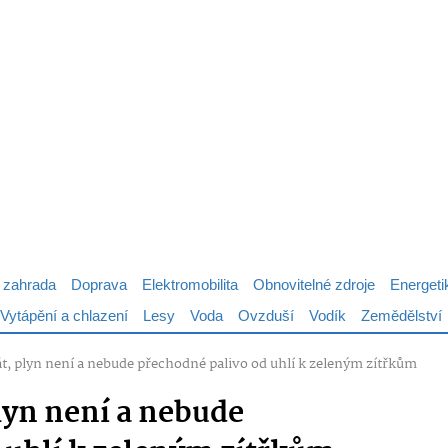
 zahrada
Doprava
Elektromobilita
Obnovitelné zdroje
Energeti
Vytápění a chlazení
Lesy
Voda
Ovzduší
Vodík
Zemědělství
át, plyn není a nebude přechodné palivo od uhlí k zeleným zítřkům
lyn není a nebude