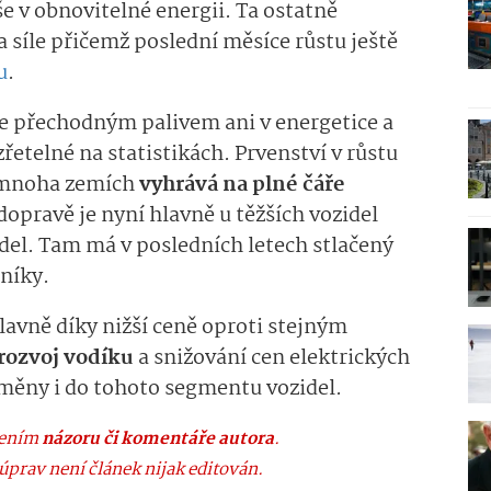
e v obnovitelné energii. Ta ostatně
a síle přičemž poslední měsíce růstu ještě
u
.
de přechodným palivem ani v energetice a
zřetelné na statistikách. Prvenství v růstu
v mnoha zemích
vyhrává na plné čáře
dopravě je nyní hlavně u těžších vozidel
del. Tam má v posledních letech stlačený
níky.
lavně díky nižší ceně oproti stejným
rozvoj vodíku
a snižování cen elektrických
změny i do tohoto segmentu vozidel.
dřením
názoru či komentáře autora
.
úprav není článek nijak editován.