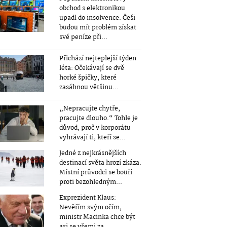
obchod s elektronikou
upadl do insolvence. Češi
budou mít problém získat
své peníze při...
Přichází nejteplejší týden
léta: Očekávají se dvě
horké špičky, které
zasáhnou většinu...
„Nepracujte chytře,
pracujte dlouho.“ Tohle je
důvod, proč v korporátu
vyhrávají ti, kteří se...
Jedné z nejkrásnějších
destinací světa hrozí zkáza.
Místní průvodci se bouří
proti bezohledným...
Exprezident Klaus:
Nevěřím svým očím,
ministr Macinka chce být
asi se všemi za...