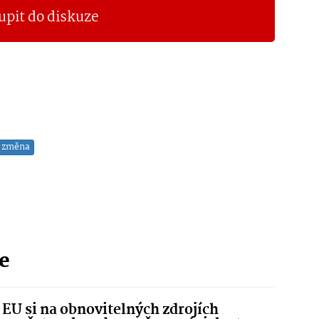
upit do diskuze
á změna
ie
EU si na obnovitelných zdrojích