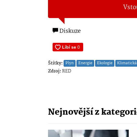
Vsto
Diskuze
Štítky:
Plyn
Energie
Ekologie
Klimatick
Zdroj:
RED
Nejnovější z kategor