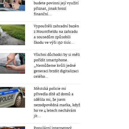
budete povinni její využití
přiznat, jinak hrozí
finanční...
Vypouštěli zahradní bazén
z Mountfieldu na zahradu
a sousedům způsobili
škodu ve výši 150 tisíc...
Všichni důchodci by si měli
pořídit smartphone.
„Nemůžeme kvůli jedné
generaci brzdit digitalizaci
celého...
Městská policie mi
přivedla dítě až domů a
sdělila mi, že jsem
nezodpovědná matka, když
ho ve 4 letech nechávám
jít...
Populární internetový