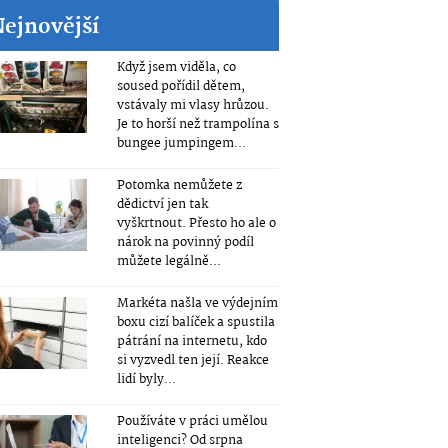
Nejnovější
Když jsem viděla, co
soused pořídil dětem,
vstávaly mi vlasy hrůzou.
Je to horší než trampolína s
bungee jumpingem...
Potomka nemůžete z
dědictví jen tak
vyškrtnout. Přesto ho ale o
nárok na povinný podíl
můžete legálně...
Markéta našla ve výdejním
boxu cizí balíček a spustila
pátrání na internetu, kdo
si vyzvedl ten její. Reakce
lidí byly...
Používáte v práci umělou
inteligenci? Od srpna