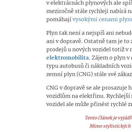
v elektrárnách plynových ale spíš
meziročně stále rychleji nabírá n
pomáhají
vysokými cenami plyn
Plyn tak není a nejspíš ani nebu
ani v dopravě. Ostatně tam je to 
prodejů u nových vozidel totiž 
elektromobilita
. Zájem o plyn v 
typu autobusů či nákladních vozi
zemní plyn (CNG) stále své zákaz
CNG v dopravě se ale prosazuje h
vozidlům na elektřinu. Rychlejší
vozidel ale může přinést rychlé 
Tento článek je vyjá
Mimo stylistických 