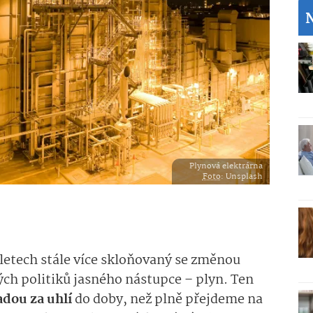
Plynová elektrárna
Foto
: Unsplash
h letech stále více skloňovaný se změnou
ch politiků jasného nástupce – plyn. Ten
dou za uhlí
do doby, než plně přejdeme na