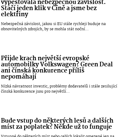
vypěstovala nebezpečnou závislost.
Stačí jeden klik v Číně a jsme bez
elektřiny
Nebezpečná závislost, jakou si EU stále rychleji buduje na
obnovitelných zdrojích, by se mohla stát noční...
Přijde krach největší evropské
automobilky Volkswagen? Green Deal
ani čínská konkurence příliš
nepomáhají
Nízká návratnost investic, problémy dodavatelů i stále zesilující
čínská konkurence jsou pro největší...
Bude vstup do některých lesů a dalších
míst za poplatek? Někde už to funguje
Vstupné do některých míst nebo celých lokalit omezené jen na