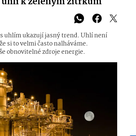
 uhlí k zeleným zítřkům
 uhlím ukazují jasný trend. Uhlí není
že si to velmi často nalháváme.
še obnovitelné zdroje energie.