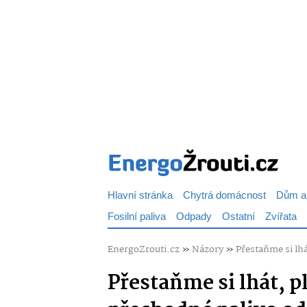
Hlavní stránka
Chytrá domácnost
Dům a
Fosilní paliva
Odpady
Ostatní
Zvířata
EnergoZrouti.cz
»
Názory
»
Přestaňme si lh
Přestaňme si lhát, p