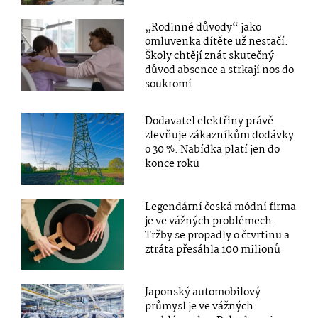
„Rodinné důvody“ jako
omluvenka dítěte už nestačí.
Školy chtějí znát skutečný
důvod absence a strkají nos do
soukromí
Dodavatel elektřiny právě
zlevňuje zákazníkům dodávky
o 30 %. Nabídka platí jen do
konce roku
Legendární česká módní firma
je ve vážných problémech.
Tržby se propadly o čtvrtinu a
ztráta přesáhla 100 milionů
Japonský automobilový
průmysl je ve vážných