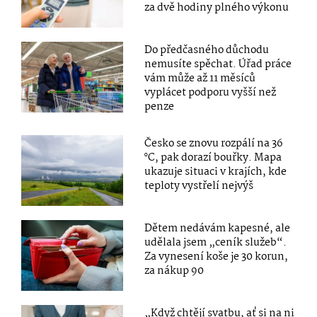
za dvě hodiny plného výkonu
Do předčasného důchodu
nemusíte spěchat. Úřad práce
vám může až 11 měsíců
vyplácet podporu vyšší než
penze
Česko se znovu rozpálí na 36
°C, pak dorazí bouřky. Mapa
ukazuje situaci v krajích, kde
teploty vystřelí nejvýš
Dětem nedávám kapesné, ale
udělala jsem „ceník služeb“.
Za vynesení koše je 30 korun,
za nákup 90
„Když chtějí svatbu, ať si na ni