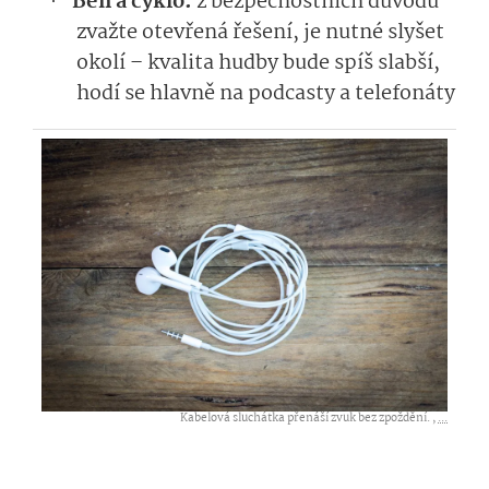
Běh a cyklo:
z bezpečnostních důvodů
·
zvažte otevřená řešení, je nutné slyšet
okolí – kvalita hudby bude spíš slabší,
hodí se hlavně na podcasty a telefonáty
Kabelová sluchátka přenáší zvuk bez zpoždění. ,
...