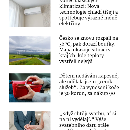
Konec klasických
klimatizací: Nová
technologie chladí tišeji a
spotřebuje výrazně méně
elektřiny
Česko se znovu rozpálí na
36 °C, pak dorazí bouřky.
Mapa ukazuje situaci v
krajích, kde teploty
vystřelí nejvýš
Dětem nedávám kapesné,
ale udělala jsem „ceník
služeb“. Za vynesení koše
je 30 korun, za nákup 90
„Když chtějí svatbu, ať si
na ni vydělají.“ Výše
svatebního daru stále