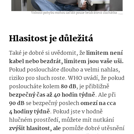
Volnost pohybu mohou zařídit pouze bezdrátová sluchátka. ,
...
Hlasitost je důležitá
Také je dobré si uvědomit, že
limitem není
kabel nebo bezdrát, limitem jsou vaše uši.
Pokud posloucháte dlouho a velmi nahlas,
riziko pro sluch roste. WHO
uvádí, že pokud
posloucháte kolem
80 dB
, je přibližně
bezpečný čas až 40 hodin týdně
. Ale při
90 dB
se bezpečný poslech
omezí na cca
4 hodiny týdně
. Pokud jste v hodně
hlučném prostředí, můžete mít nutkání
zvýšit hlasitost, ale
pomůže dobré utěsnění