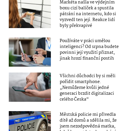
Markéta našla ve výdejním
boxu cizí balíček a spustila
pátrání na internetu, kdo si
vyzvedl ten její. Reakce lidí
byly překvapivé
Používáte v práci umělou
inteligenci? Od srpna budete
povinni její využití přiznat,
jinak hrozí finanční postih
Všichni důchodci by si měli
pořídit smartphone.
„Nemůžeme kvůli jedné
generaci brzdit digitalizaci
celého Česka“
Městská policie mi přivedla
dítě až domů a sdělila mi, že
jsem nezodpovědná matka,