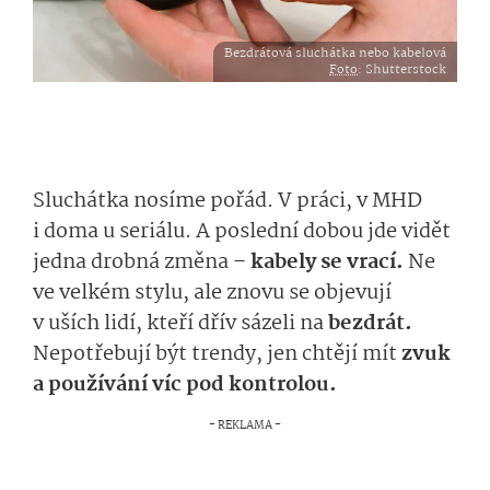
Bezdrátová sluchátka nebo kabelová
Foto
: Shutterstock
Sluchátka nosíme pořád. V práci, v MHD
i doma u seriálu. A poslední dobou jde vidět
jedna drobná změna –
kabely se vrací.
Ne
ve velkém stylu, ale znovu se objevují
v uších lidí, kteří dřív sázeli na
bezdrát.
Nepotřebují být trendy, jen chtějí mít
zvuk
a používání víc pod kontrolou.