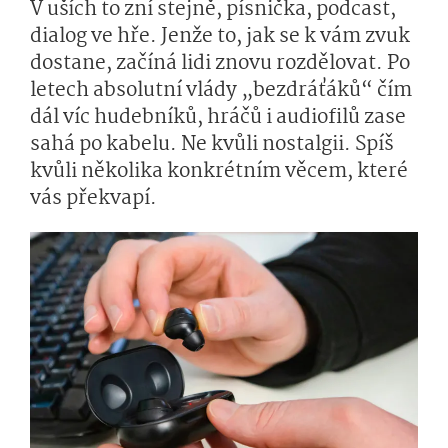
V uších to zní stejně, písnička, podcast,
dialog ve hře. Jenže to, jak se k vám zvuk
dostane, začíná lidi znovu rozdělovat. Po
letech absolutní vlády „bezdráťáků“ čím
dál víc hudebníků, hráčů i audiofilů zase
sahá po kabelu. Ne kvůli nostalgii. Spíš
kvůli několika konkrétním věcem, které
vás překvapí.