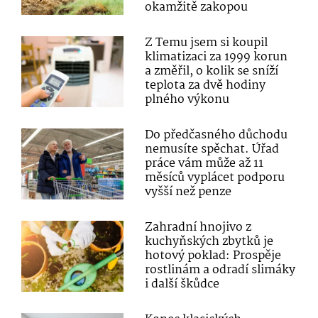
okamžitě zakopou
Z Temu jsem si koupil
klimatizaci za 1999 korun
a změřil, o kolik se sníží
teplota za dvě hodiny
plného výkonu
Do předčasného důchodu
nemusíte spěchat. Úřad
práce vám může až 11
měsíců vyplácet podporu
vyšší než penze
Zahradní hnojivo z
kuchyňských zbytků je
hotový poklad: Prospěje
rostlinám a odradí slimáky
i další škůdce