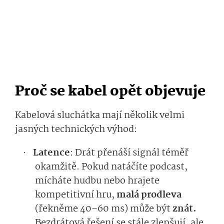
Proč se kabel opět objevuje
Kabelová sluchátka mají několik velmi
jasných technických výhod:
Latence
: Drát přenáší signál téměř
·
okamžitě. Pokud natáčíte podcast,
mícháte hudbu nebo hrajete
kompetitivní hru,
malá prodleva
(řekněme 40–60 ms) může být
znát.
Bezdrátová řešení se stále zlepšují, ale