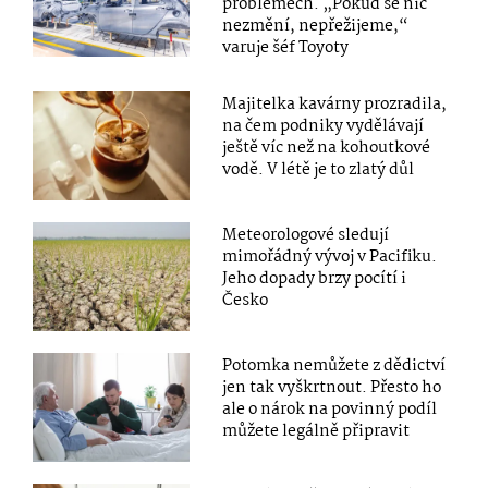
problémech. „Pokud se nic
nezmění, nepřežijeme,“
varuje šéf Toyoty
Majitelka kavárny prozradila,
na čem podniky vydělávají
ještě víc než na kohoutkové
vodě. V létě je to zlatý důl
Meteorologové sledují
mimořádný vývoj v Pacifiku.
Jeho dopady brzy pocítí i
Česko
Potomka nemůžete z dědictví
jen tak vyškrtnout. Přesto ho
ale o nárok na povinný podíl
můžete legálně připravit