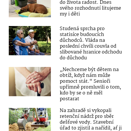
do života radost. Dnes
svého rozhodnutí litujeme
my i děti
Studená sprcha pro
statisíce budoucích
důchodců. Vláda na
poslední chvíli couvla od
slibované hranice odchodu
do důchodu
„Nechceme být dětem na
obtíž, když nám může
pomoct stát.“ Senioři
upřímně promluvili o tom,
kdo by se o ně měl
postarat
Na zahradě si vykopali
retenční nádrž pro sběr
dešťové vody. Stavební
úřad to zjistil a nařídil, ať ji