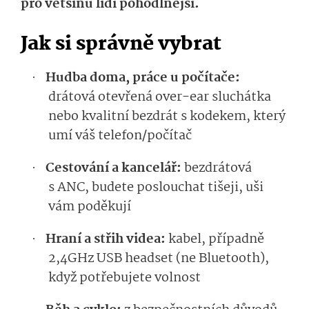
pro většinu lidí pohodlnější.
Jak si správně vybrat
Hudba doma, práce u počítače:
·
drátová otevřená over-ear sluchátka
nebo kvalitní bezdrát s kodekem, který
umí váš telefon/počítač
Cestování a kancelář:
bezdrátová
·
s ANC, budete poslouchat tišeji, uši
vám poděkují
Hraní a střih videa:
kabel, případně
·
2,4GHz USB headset (ne Bluetooth),
když potřebujete volnost