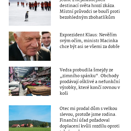
Jedné z nejkrásnějších
destinací světa hrozí zkáza.
Místní průvodci se bouří proti
bezohledným zbohatlíkům
Exprezident Klaus: Nevěřím
svým očím, ministr Macinka
chce být asi se všemi za dobře
Vedra probudila šmejdy ze
„zimního spánku“. Obchody
prodávají ošklivé a nefunkční
výrobky, které končí rovnou v
koši
Otec mi prodal dům s velkou
slevou, protože jsme rodina.
Finanční úřad požadoval
doplacení kvůli rozdílu oproti