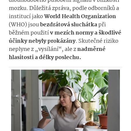
dlouhodobého působení signálu v blízkosti
mozku. Důležitá zpráva, podle odborníků a
institucí jako
World Health Organization
(WHO) jsou
bezdrátová sluchátka
při
běžném použití
v mezích normy a škodlivé
účinky nebyly prokázány
. Skutečné riziko
neplyne z „vysílání“, ale z
nadměrné
hlasitosti a délky poslechu.