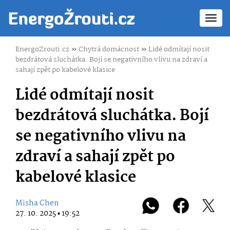
Toggl
navig
EnergoZrouti.cz
»
Chytrá domácnost
»
Lidé odmítají nosit
bezdrátová sluchátka. Bojí se negativního vlivu na zdraví a
sahají zpět po kabelové klasice
Lidé odmítají nosit
bezdrátová sluchátka. Bojí
se negativního vlivu na
zdraví a sahají zpět po
kabelové klasice
Misha Chen
27. 10. 2025 ▪ 19:52