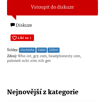
Vstoupit do diskuze
Diskuze
Štítky:
Sluchátka
Kabel
Záření
Zdroj:
Who.int, gcy.com, headphonesty.com,
pubmed.ncbi.nlm.nih.gov
Nejnovější z kategorie