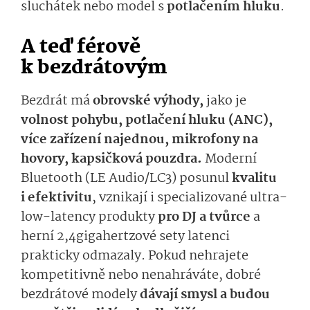
sluchátek nebo model s
potlačením hluku
.
A teď férově
k bezdrátovým
Bezdrát má
obrovské výhody,
jako je
volnost pohybu, potlačení hluku (ANC),
více zařízení najednou, mikrofony na
hovory, kapsičková pouzdra.
Moderní
Bluetooth (LE Audio/LC3) posunul
kvalitu
i efektivitu
, vznikají i specializované ultra-
low-latency produkty
pro DJ a tvůrce
a
herní 2,4gigahertzové sety latenci
prakticky odmazaly. Pokud nehrajete
kompetitivně nebo nenahráváte, dobré
bezdrátové modely
dávají smysl a budou