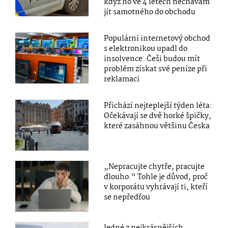
když ho ve 4 letech nechávám
jít samotného do obchodu
Populární internetový obchod
s elektronikou upadl do
insolvence. Češi budou mít
problém získat své peníze při
reklamaci
Přichází nejteplejší týden léta:
Očekávají se dvě horké špičky,
které zasáhnou většinu Česka
„Nepracujte chytře, pracujte
dlouho.“ Tohle je důvod, proč
v korporátu vyhrávají ti, kteří
se nepředřou