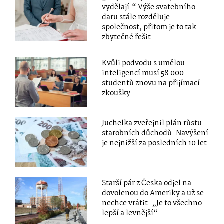
vydělají.“ Výše svatebního
daru stále rozděluje
společnost, přitom je to tak
zbytečné řešit
Kvůli podvodu s umělou
inteligencí musí 58 000
studentů znovu na přijímací
zkoušky
Juchelka zveřejnil plán růstu
starobních důchodů: Navýšení
je nejnižší za posledních 10 let
Starší pár z Česka odjel na
dovolenou do Ameriky a už se
nechce vrátit: „Je to všechno
lepší a levnější“