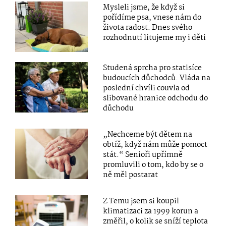
Mysleli jsme, že když si
pořídíme psa, vnese nám do
života radost. Dnes svého
rozhodnutí litujeme my i děti
Studená sprcha pro statisíce
budoucích důchodců. Vláda na
poslední chvíli couvla od
slibované hranice odchodu do
důchodu
„Nechceme být dětem na
obtíž, když nám může pomoct
stát.“ Senioři upřímně
promluvili o tom, kdo by se o
ně měl postarat
Z Temu jsem si koupil
klimatizaci za 1999 korun a
změřil, o kolik se sníží teplota