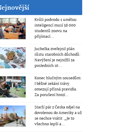
Nejnovější
Kvůli podvodu s umělou
inteligencí musí 58 000
studentů znovu na
přijímací...
Juchelka zveřejnil plán
růstu starobních důchodů:
Navýšení je nejnižší za
posledních 10...
Konec hlučným sousedům:
I běžné sekání trávy
omezují přísná pravidla.
Za porušení hrozí...
Starší pár z Česka odjel na
dovolenou do Ameriky a už
se nechce vrátit: „Je to
všechno lepší a...