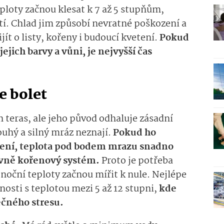
eploty začnou klesat k 7 až 5 stupňům,
tí. Chlad jim způsobí nevratné poškození a
t o listy, kořeny i budoucí kvetení.
Pokud
jejich barvy a vůni, je nejvyšší čas
e bolet
ch teras, ale jeho původ odhaluje zásadní
louhý a silný mráz neznají.
Pokud ho
ení, teplota pod bodem mrazu snadno
lavně kořenový systém.
Proto je potřeba
oční teploty začnou mířit k nule. Nejlépe
osti s teplotou mezi 5 až 12 stupni,
kde
ečného stresu.