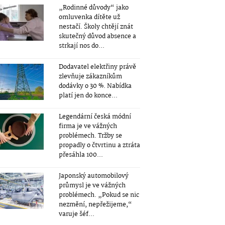
„Rodinné důvody“ jako
omluvenka dítěte už
nestačí. Školy chtějí znát
skutečný důvod absence a
strkají nos do...
Dodavatel elektřiny právě
zlevňuje zákazníkům
dodávky o 30 %. Nabídka
platí jen do konce...
Legendární česká módní
firma je ve vážných
problémech. Tržby se
propadly o čtvrtinu a ztráta
přesáhla 100...
Japonský automobilový
průmysl je ve vážných
problémech. „Pokud se nic
nezmění, nepřežijeme,“
varuje šéf...