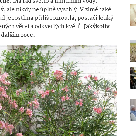
uché.
Má rád světlo a minimum vody.
ý, ale nikdy ne úplně vyschlý. V zimě také
je rostlina příliš rozrostlá, postačí lehký
ených větví a odkvetlých květů.
Jakýkoliv
v dalším roce.