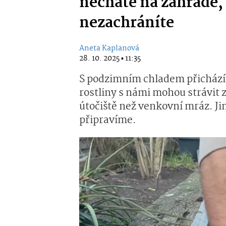
necháte na zahradě, z
nezachráníte
Aneta Kaplanová
28. 10. 2025 ▪ 11:35
S podzimním chladem přichází 
rostliny s námi mohou strávit 
útočiště než venkovní mráz. Jin
připravíme.