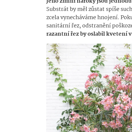
Jeho zimní nároky jsou jednod
Substrát by měl zůstat spíše such
zcela vynecháváme hnojení. Pokud 
sanitární řez, odstranění poškoz
razantní řez by oslabil kvetení 