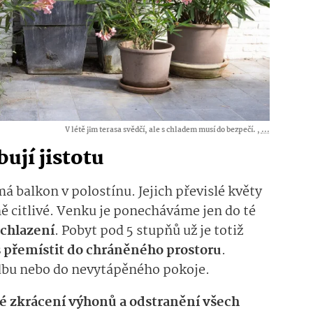
V létě jim terasa svědčí, ale s chladem musí do bezpečí. ,
...
ují jistotu
má balkon v polostínu. Jejich převislé květy
ě citlivé. Venku je ponecháváme jen do té
ochlazení
. Pobyt pod 5 stupňů už je totiž
as přemístit do chráněného prostoru
.
dbu nebo do nevytápěného pokoje.
é zkrácení výhonů a odstranění všech