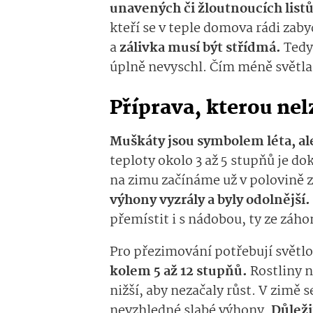
unavených či žloutnoucích list
kteří se v teple domova rádi zabyd
a
zálivka musí být střídmá.
Tedy
úplně nevyschl. Čím méně světla 
Příprava, kterou nel
Muškáty jsou symbolem léta, a
teploty okolo 3 až 5 stupňů je do
na zimu začínáme už v polovině z
výhony vyzrály a byly odolnější.
přemístit i s nádobou, ty ze záho
Pro přezimování potřebují světlo 
kolem 5 až 12 stupňů.
Rostliny 
nižší, aby nezačaly růst. V zimě se
nevzhledné slabé výhony.
Důleži