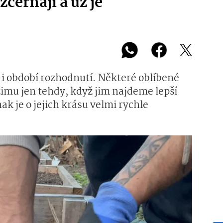
černají a už je
i období rozhodnutí. Některé oblíbené
zimu jen tehdy, když jim najdeme lepší
ak je o jejich krásu velmi rychle