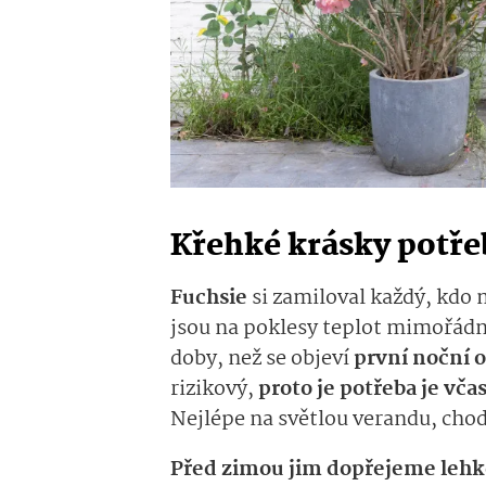
Křehké krásky potřeb
Fuchsie
si zamiloval každý, kdo 
jsou na poklesy teplot mimořádn
doby, než se objeví
první noční 
rizikový,
proto je potřeba je vč
Nejlépe na světlou verandu, cho
Před zimou jim dopřejeme lehk