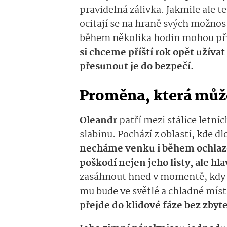
pravidelná zálivka. Jakmile ale t
ocitají se na hraně svých možnos
během několika hodin mohou přijí
si chceme příští rok opět užívat 
přesunout je do bezpečí.
Proměna, která můž
Oleandr
patří mezi stálice letní
slabinu. Pochází z oblastí, kde d
necháme venku i během ochlaz
poškodí nejen jeho listy, ale h
zasáhnout hned v momentě, kdy n
mu bude ve světlé a chladné místn
přejde do klidové fáze bez zbyt