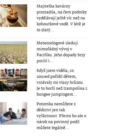
Majitelka kavárny
prozradila, na čem podniky
vydělávají ještě víc než na
kohoutkové vodě. V létě je
to zlatý...
Meteorologové sledují
mimořádný vývoj v
Pacifiku. Jeho dopady brzy
pocítí i...
Když jsem viděla, co
soused pořídil dětem,
vstávaly mi vlasy hrůzou.
Je to horší než trampolína s
bungee jumpingem...
Potomka nemůžete z
dědictví jen tak
vyškrtnout. Přesto ho ale o
nárok na povinný podíl
můžete legálně...