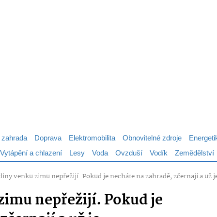
 zahrada
Doprava
Elektromobilita
Obnovitelné zdroje
Energeti
Vytápění a chlazení
Lesy
Voda
Ovzduší
Vodík
Zemědělství
tliny venku zimu nepřežijí. Pokud je necháte na zahradě, zčernají a už 
zimu nepřežijí. Pokud je