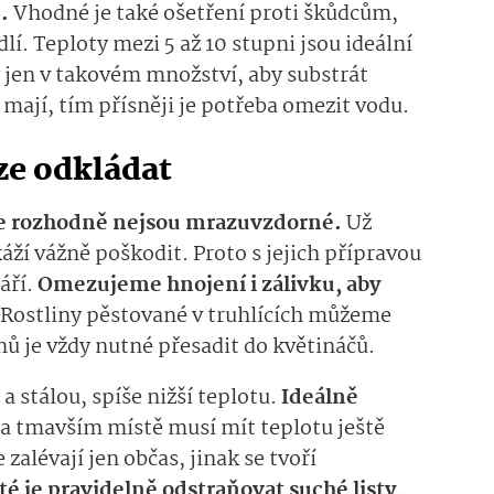
ů.
Vhodné je také ošetření proti škůdcům,
lí. Teploty mezi 5 až 10 stupni jsou ideální
 jen v takovém množství, aby substrát
mají, tím přísněji je potřeba omezit vodu.
ze odkládat
le rozhodně nejsou mrazuvzdorné.
Už
káží vážně poškodit. Proto s jejich přípravou
áří.
Omezujeme hnojení i zálivku, aby
Rostliny pěstované v truhlících můžeme
nů je vždy nutné přesadit do květináčů.
a stálou, spíše nižší teplotu.
Ideálně
na tmavším místě musí mít teplotu ještě
 zalévají jen občas, jinak se tvoří
té je pravidelně odstraňovat suché listy,