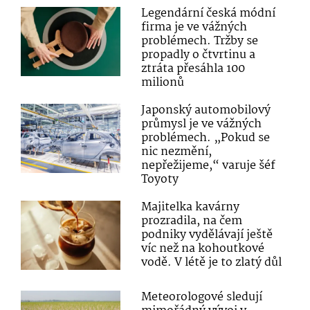
Legendární česká módní
firma je ve vážných
problémech. Tržby se
propadly o čtvrtinu a
ztráta přesáhla 100
milionů
Japonský automobilový
průmysl je ve vážných
problémech. „Pokud se
nic nezmění,
nepřežijeme,“ varuje šéf
Toyoty
Majitelka kavárny
prozradila, na čem
podniky vydělávají ještě
víc než na kohoutkové
vodě. V létě je to zlatý důl
Meteorologové sledují