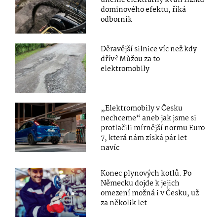
uhelné elektrárny kvůli riziku
dominového efektu, říká
odborník
Děravější silnice víc než kdy
dřív? Můžou za to
elektromobily
„Elektromobily v Česku
nechceme“ aneb jak jsme si
protlačili mírnější normu Euro
7, která nám získá pár let
navíc
Konec plynových kotlů. Po
Německu dojde k jejich
omezení možná i v Česku, už
za několik let