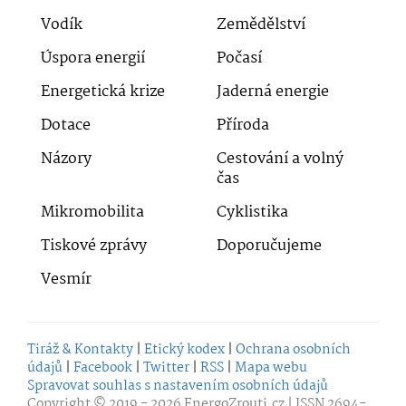
Vodík
Zemědělství
Úspora energií
Počasí
Energetická krize
Jaderná energie
Dotace
Příroda
Názory
Cestování a volný
čas
Mikromobilita
Cyklistika
Tiskové zprávy
Doporučujeme
Vesmír
Tiráž & Kontakty
|
Etický kodex
|
Ochrana osobních
údajů
|
Facebook
|
Twitter
|
RSS
|
Mapa webu
Spravovat souhlas s nastavením osobních údajů
Copyright © 2019 - 2026
EnergoZrouti.cz
| ISSN 2694-