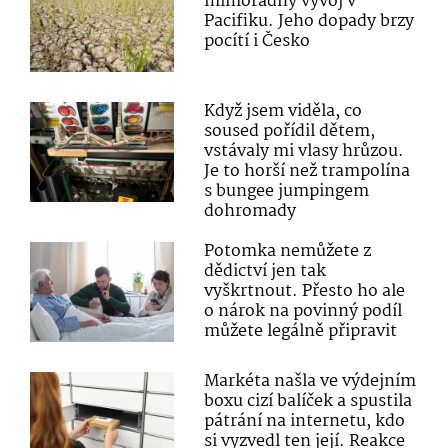
mimořádný vývoj v
Pacifiku. Jeho dopady brzy
pocítí i Česko
Když jsem viděla, co
soused pořídil dětem,
vstávaly mi vlasy hrůzou.
Je to horší než trampolína
s bungee jumpingem
dohromady
Potomka nemůžete z
dědictví jen tak
vyškrtnout. Přesto ho ale
o nárok na povinný podíl
můžete legálně připravit
Markéta našla ve výdejním
boxu cizí balíček a spustila
pátrání na internetu, kdo
si vyzvedl ten její. Reakce