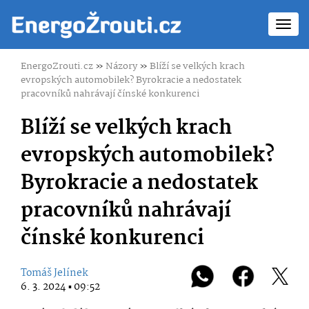
Toggl
navig
EnergoZrouti.cz
»
Názory
»
Blíží se velkých krach
evropských automobilek? Byrokracie a nedostatek
pracovníků nahrávají čínské konkurenci
Blíží se velkých krach
evropských automobilek?
Byrokracie a nedostatek
pracovníků nahrávají
čínské konkurenci
Tomáš Jelínek
6. 3. 2024 ▪ 09:52