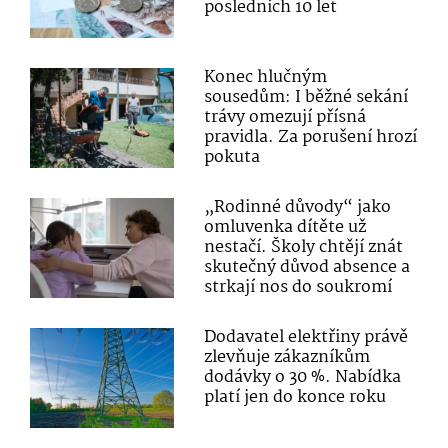
posledních 10 let
Konec hlučným
sousedům: I běžné sekání
trávy omezují přísná
pravidla. Za porušení hrozí
pokuta
„Rodinné důvody“ jako
omluvenka dítěte už
nestačí. Školy chtějí znát
skutečný důvod absence a
strkají nos do soukromí
Dodavatel elektřiny právě
zlevňuje zákazníkům
dodávky o 30 %. Nabídka
platí jen do konce roku