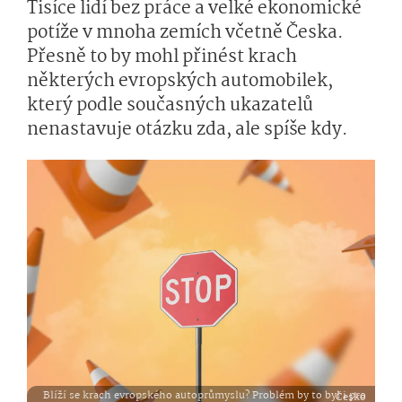
Tisíce lidí bez práce a velké ekonomické
potíže v mnoha zemích včetně Česka.
Přesně to by mohl přinést krach
některých evropských automobilek,
který podle současných ukazatelů
nenastavuje otázku zda, ale spíše kdy.
Blíží se krach evropského autoprůmyslu? Problém by to byl i pro Česko