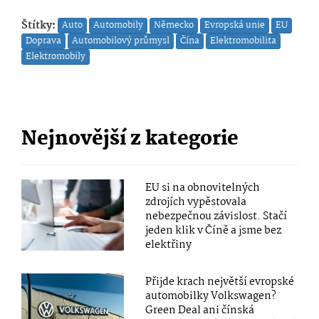
Štítky:
Auto
Automobily
Německo
Evropská unie
EU
Doprava
Automobilový průmysl
Čína
Elektromobilita
Elektromobily
Nejnovější z kategorie
EU si na obnovitelných
zdrojích vypěstovala
nebezpečnou závislost. Stačí
jeden klik v Číně a jsme bez
elektřiny
Přijde krach největší evropské
automobilky Volkswagen?
Green Deal ani čínská