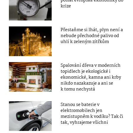
poslat evropské ekonomiky do
krize
Přestaňme si lhát, plyn není a
nebude přechodné palivo od
uhlí k zeleným zítřkům
Spalování dřeva v moderních
topidlech je ekologické i
ekonomické, kamna ani krby
nikdo nazakazuje a ani se
k tomu nechystá
Stanou se baterie v
elektromobilech jen
mezistupněm k vodíku? Tak či
tak, vyhrajeme všichni