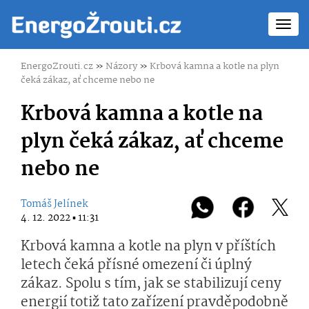
Toggl
navig
EnergoZrouti.cz
»
Názory
»
Krbová kamna a kotle na plyn
čeká zákaz, ať chceme nebo ne
Krbová kamna a kotle na
plyn čeká zákaz, ať chceme
nebo ne
Tomáš Jelínek
4. 12. 2022 ▪ 11:31
Krbová kamna a kotle na plyn v příštích
letech čeká přísné omezení či úplný
zákaz. Spolu s tím, jak se stabilizují ceny
energií totiž tato zařízení pravděpodobně