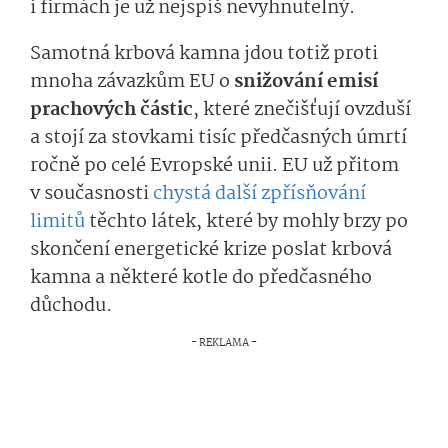
i firmách je už nejspíš nevyhnutelný.
Samotná krbová kamna jdou totiž proti
mnoha závazkům EU o
snižování emisí
prachových částic
, které znečišťují ovzduší
a stojí za stovkami tisíc předčasných úmrtí
ročně po celé Evropské unii. EU už přitom
v současnosti
chystá další zpřísňování
limitů
těchto látek, které by mohly brzy po
skončení energetické krize poslat krbová
kamna a některé kotle do předčasného
důchodu.