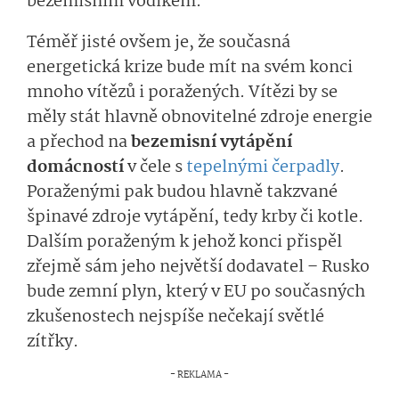
bezemisním vodíkem.
Téměř jisté ovšem je, že současná
energetická krize bude mít na svém konci
mnoho vítězů i poražených. Vítězi by se
měly stát hlavně obnovitelné zdroje energie
a přechod na
bezemisní vytápění
domácností
v čele s
tepelnými čerpadly
.
Poraženými pak budou hlavně takzvané
špinavé zdroje vytápění, tedy krby či kotle.
Dalším poraženým k jehož konci přispěl
zřejmě sám jeho největší dodavatel – Rusko
bude zemní plyn, který v EU po současných
zkušenostech nejspíše nečekají světlé
zítřky.