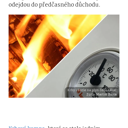
odejdou do předčasného důchodu.
Krby i kotle na plyn čeká zákaz
Foto
:
Martin Bárta