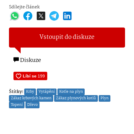
Sdílejte článek
Vstoupit do diskuze
Diskuze
Štítky:
Krby
Vytápění
Kotle na plyn
Zákaz krbových kamen
Zákaz plynových kotlů
Plyn
Topení
Dřevo