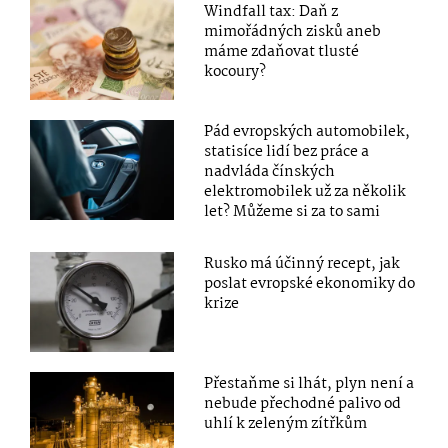
Windfall tax: Daň z
mimořádných zisků aneb
máme zdaňovat tlusté
kocoury?
Pád evropských automobilek,
statisíce lidí bez práce a
nadvláda čínských
elektromobilek už za několik
let? Můžeme si za to sami
Rusko má účinný recept, jak
poslat evropské ekonomiky do
krize
Přestaňme si lhát, plyn není a
nebude přechodné palivo od
uhlí k zeleným zítřkům