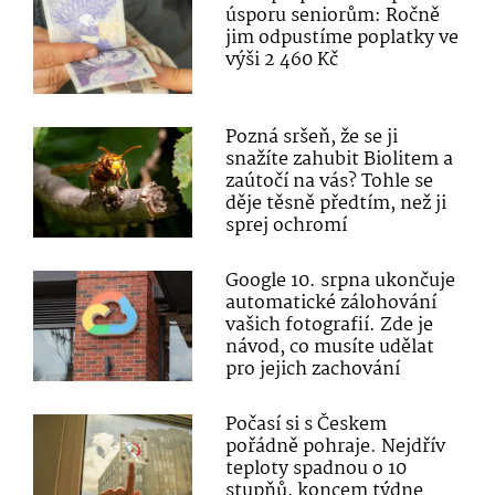
úsporu seniorům: Ročně
jim odpustíme poplatky ve
výši 2 460 Kč
Pozná sršeň, že se ji
snažíte zahubit Biolitem a
zaútočí na vás? Tohle se
děje těsně předtím, než ji
sprej ochromí
Google 10. srpna ukončuje
automatické zálohování
vašich fotografií. Zde je
návod, co musíte udělat
pro jejich zachování
Počasí si s Českem
pořádně pohraje. Nejdřív
teploty spadnou o 10
stupňů, koncem týdne