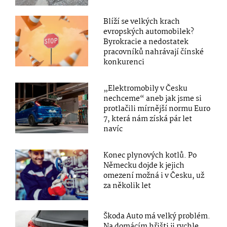
Blíží se velkých krach
evropských automobilek?
Byrokracie a nedostatek
pracovníků nahrávají čínské
konkurenci
„Elektromobily v Česku
nechceme“ aneb jak jsme si
protlačili mírnější normu Euro
7, která nám získá pár let
navíc
Konec plynových kotlů. Po
Německu dojde k jejich
omezení možná i v Česku, už
za několik let
Škoda Auto má velký problém.
Na domácím hřišti ji rychle