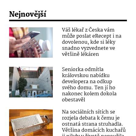
Nejnovější
Váš lékař z Česka vám
může poslat eRecept i na
dovolenou, kde si léky
snadno vyzvednete ve
většině lékáren
Seniorka odmítla
královskou nabídku
developera na odkup
svého domu. Ten jí ho
nakonec kolem dokola
obestavěl
Na sociálních sítích se
rozjela debata k čemu je
ostnatá strana struhadla.
Většina domácích kuchařů