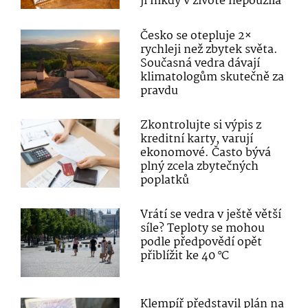
ji nikdy v životě nepoužila
Česko se otepluje 2×
rychleji než zbytek světa.
Současná vedra dávají
klimatologům skutečně za
pravdu
Zkontrolujte si výpis z
kreditní karty, varují
ekonomové. Často bývá
plný zcela zbytečných
poplatků
Vrátí se vedra v ještě větší
síle? Teploty se mohou
podle předpovědí opět
přiblížit ke 40 °C
Klempíř představil plán na