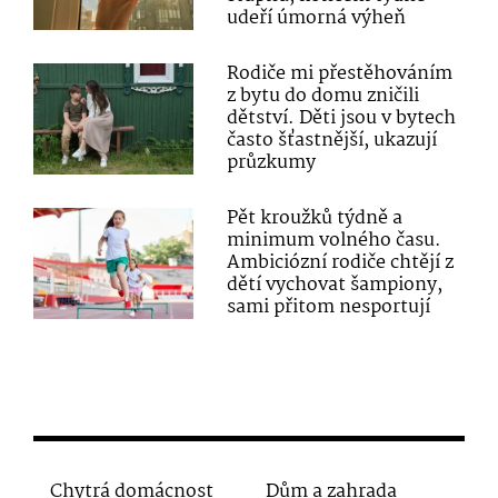
udeří úmorná výheň
Rodiče mi přestěhováním
z bytu do domu zničili
dětství. Děti jsou v bytech
často šťastnější, ukazují
průzkumy
Pět kroužků týdně a
minimum volného času.
Ambiciózní rodiče chtějí z
dětí vychovat šampiony,
sami přitom nesportují
Chytrá domácnost
Dům a zahrada