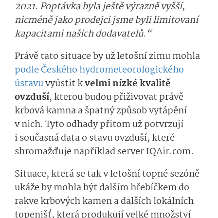
2021. Poptávka byla ještě výrazně vyšší,
nicméně jako prodejci jsme byli limitovaní
kapacitami našich dodavatelů.“
Právě tato situace by už letošní zimu mohla
podle Českého hydrometeorolo­gického
ústavu
vyústit k
velmi nízké kvalitě
ovzduší
, kterou budou přiživovat právě
krbová kamna a špatný způsob vytápění
v nich. Tyto odhady přitom už potvrzují
i současná data o stavu ovzduší, které
shromažďuje například server IQAir.com.
Situace, která se tak v letošní topné sezóně
ukáže by mohla být dalším hřebíčkem do
rakve krbových kamen a dalších lokálních
topenišť, která produkují velké množství