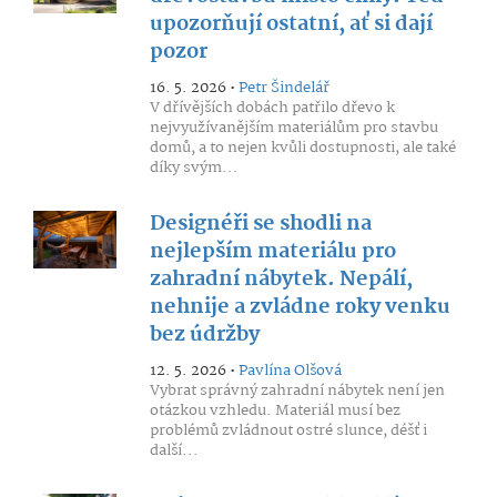
upozorňují ostatní, ať si dají
pozor
16. 5. 2026 •
Petr Šindelář
V dřívějších dobách patřilo dřevo k
nejvyužívanějším materiálům pro stavbu
domů, a to nejen kvůli dostupnosti, ale také
díky svým...
Designéři se shodli na
nejlepším materiálu pro
zahradní nábytek. Nepálí,
nehnije a zvládne roky venku
bez údržby
12. 5. 2026 •
Pavlína Olšová
Vybrat správný zahradní nábytek není jen
otázkou vzhledu. Materiál musí bez
problémů zvládnout ostré slunce, déšť i
další...