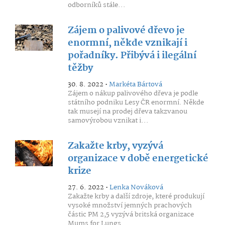
odborníků stále...
Zájem o palivové dřevo je
enormní, někde vznikají i
pořadníky. Přibývá i ilegální
těžby
30. 8. 2022 •
Markéta Bártová
Zájem o nákup palivového dřeva je podle
státního podniku Lesy ČR enormní. Někde
tak musejí na prodej dřeva takzvanou
samovýrobou vznikat i...
Zakažte krby, vyzývá
organizace v době energetické
krize
27. 6. 2022 •
Lenka Nováková
Zakažte krby a další zdroje, které produkují
vysoké množství jemných prachových
částic PM 2,5 vyzývá britská organizace
Mums for Lungs....