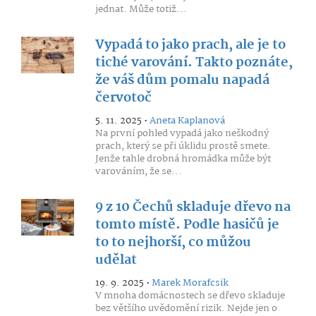
jednat. Může totiž...
Vypadá to jako prach, ale je to
tiché varování. Takto poznáte,
že váš dům pomalu napadá
červotoč
5. 11. 2025 •
Aneta Kaplanová
Na první pohled vypadá jako neškodný
prach, který se při úklidu prostě smete.
Jenže tahle drobná hromádka může být
varováním, že se...
9 z 10 Čechů skladuje dřevo na
tomto místě. Podle hasičů je
to to nejhorší, co můžou
udělat
19. 9. 2025 •
Marek Morafcsik
V mnoha domácnostech se dřevo skladuje
bez většího uvědomění rizik. Nejde jen o