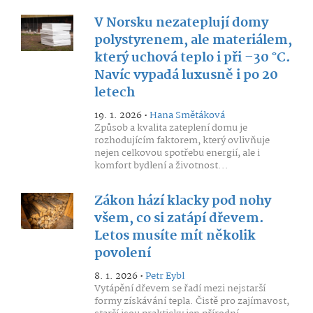
V Norsku nezateplují domy
polystyrenem, ale materiálem,
který uchová teplo i při –30 °C.
Navíc vypadá luxusně i po 20
letech
19. 1. 2026 •
Hana Smětáková
Způsob a kvalita zateplení domu je
rozhodujícím faktorem, který ovlivňuje
nejen celkovou spotřebu energií, ale i
komfort bydlení a životnost...
Zákon hází klacky pod nohy
všem, co si zatápí dřevem.
Letos musíte mít několik
povolení
8. 1. 2026 •
Petr Eybl
Vytápění dřevem se řadí mezi nejstarší
formy získávání tepla. Čistě pro zajímavost,