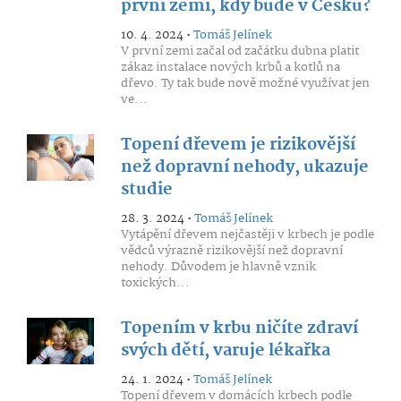
první zemi, kdy bude v Česku?
10. 4. 2024 •
Tomáš Jelínek
V první zemi začal od začátku dubna platit
zákaz instalace nových krbů a kotlů na
dřevo. Ty tak bude nově možné využívat jen
ve...
Topení dřevem je rizikovější
než dopravní nehody, ukazuje
studie
28. 3. 2024 •
Tomáš Jelínek
Vytápění dřevem nejčastěji v krbech je podle
vědců výrazně rizikovější než dopravní
nehody. Důvodem je hlavně vznik
toxických...
Topením v krbu ničíte zdraví
svých dětí, varuje lékařka
24. 1. 2024 •
Tomáš Jelínek
Topení dřevem v domácích krbech podle