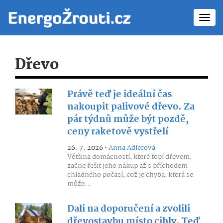
Toggl
navig
Dřevo
Právě teď je ideální čas
nakoupit palivové dřevo. Za
pár týdnů může být pozdě,
ceny raketově vystřelí
26. 7. 2026 •
Anna Adlerová
Většina domácností, které topí dřevem,
začne řešit jeho nákup až s příchodem
chladného počasí, což je chyba, která se
může...
Dali na doporučení a zvolili
dřevostavbu místo cihly. Teď