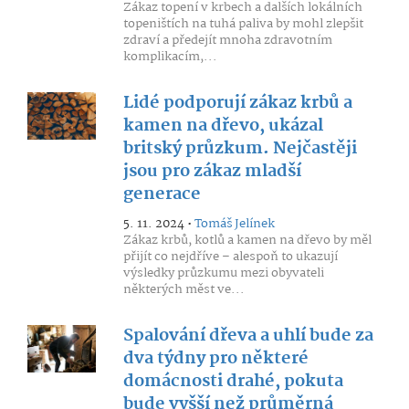
Zákaz topení v krbech a dalších lokálních
topeništích na tuhá paliva by mohl zlepšit
zdraví a předejít mnoha zdravotním
komplikacím,...
Lidé podporují zákaz krbů a
kamen na dřevo, ukázal
britský průzkum. Nejčastěji
jsou pro zákaz mladší
generace
5. 11. 2024 •
Tomáš Jelínek
Zákaz krbů, kotlů a kamen na dřevo by měl
přijít co nejdříve – alespoň to ukazují
výsledky průzkumu mezi obyvateli
některých měst ve...
Spalování dřeva a uhlí bude za
dva týdny pro některé
domácnosti drahé, pokuta
bude vyšší než průměrná