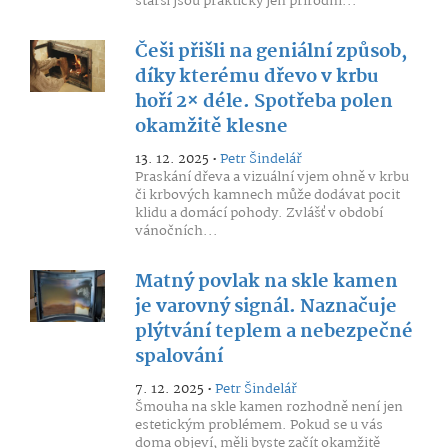
starší jsou prakticky jen přírodní...
Češi přišli na geniální způsob,
díky kterému dřevo v krbu
hoří 2× déle. Spotřeba polen
okamžitě klesne
13. 12. 2025 •
Petr Šindelář
Praskání dřeva a vizuální vjem ohně v krbu
či krbových kamnech může dodávat pocit
klidu a domácí pohody. Zvlášť v období
vánočních...
Matný povlak na skle kamen
je varovný signál. Naznačuje
plýtvání teplem a nebezpečné
spalování
7. 12. 2025 •
Petr Šindelář
Šmouha na skle kamen rozhodně není jen
estetickým problémem. Pokud se u vás
doma objeví, měli byste začít okamžitě