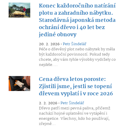
Konec každoročního natírání
plotu a zahradního nábytku.
Starodávná japonská metoda
ochrání dřevo i 40 let bez
jediné obnovy
20. 2. 2026 •
Petr Šindelář
Péče o dřevěný plot nebo nábytek by měla
být každoroční povinností. Pokud tedy
chcete, aby vám tyhle výrobky vydržely co
nejdéle....
Cena dřeva letos poroste:
Zjistili jsme, jestli se topení
dřevem vyplatí i v roce 2026
2. 2. 2026 •
Petr Šindelář
Dřevo patří mezi pevná paliva, přičemž
nachází hojné uplatnění ve vytápění i
energetice. Všechny, kdo ho používají,
zřejmě...