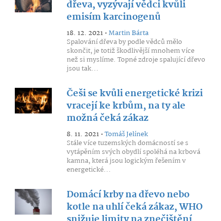
dřeva, vyzývají vědci kvůli
emisím karcinogenů
18. 12. 2021 •
Martin Bárta
Spalování dřeva by podle vědců mělo
skončit, je totiž škodlivější mnohem více
než si myslíme. Topné zdroje spalující dřevo
jsou tak...
Češi se kvůli energetické krizi
vracejí ke krbům, na ty ale
možná čeká zákaz
8. 11. 2021 •
Tomáš Jelínek
Stále více tuzemských domácností se s
vytápěním svých obydlí spoléhá na krbová
kamna, která jsou logickým řešením v
energetické...
Domácí krby na dřevo nebo
kotle na uhlí čeká zákaz, WHO
snižuje limity na znečištění