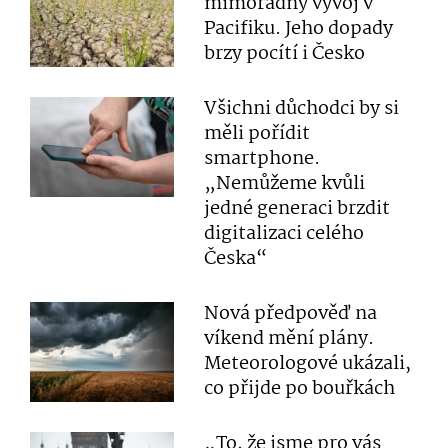
mimořádný vývoj v
Pacifiku. Jeho dopady
brzy pocítí i Česko
Všichni důchodci by si
měli pořídit
smartphone.
„Nemůžeme kvůli
jedné generaci brzdit
digitalizaci celého
Česka“
Nová předpověď na
víkend mění plány.
Meteorologové ukázali,
co přijde po bouřkách
„To, že jsme pro vás