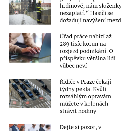
hrdinové, nám složenky
nezaplatí.“ Hasiči se
dožadují navýšení mezd
Úřad práce nabízí až
289 tisíc korun na
rozjezd podnikání. O
příspěvku většina lidí
vůbec neví
Řidiče v Praze čekají
týdny pekla. Kvůli
rozsáhlým opravám
můžete v kolonách
strávit hodiny
Dejte si pozor, v