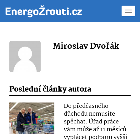
Toggl
navig
Miroslav Dvořák
Poslední články autora
Do předčasného
důchodu nemusíte
spěchat. Úřad práce
vám může až 11 měsíců
vyplácet podporu vyšší