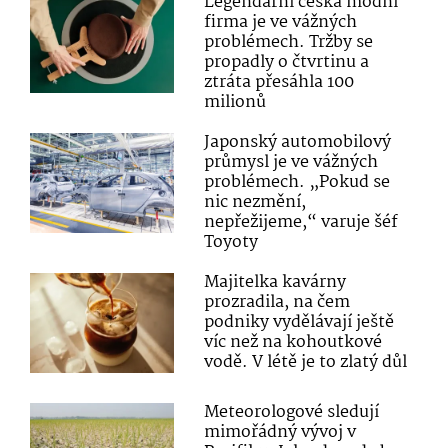
Legendární česká módní
firma je ve vážných
problémech. Tržby se
propadly o čtvrtinu a
ztráta přesáhla 100
milionů
Japonský automobilový
průmysl je ve vážných
problémech. „Pokud se
nic nezmění,
nepřežijeme,“ varuje šéf
Toyoty
Majitelka kavárny
prozradila, na čem
podniky vydělávají ještě
víc než na kohoutkové
vodě. V létě je to zlatý důl
Meteorologové sledují
mimořádný vývoj v