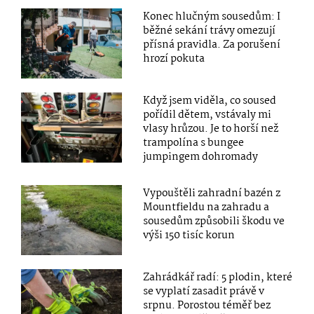
Konec hlučným sousedům: I
běžné sekání trávy omezují
přísná pravidla. Za porušení
hrozí pokuta
Když jsem viděla, co soused
pořídil dětem, vstávaly mi
vlasy hrůzou. Je to horší než
trampolína s bungee
jumpingem dohromady
Vypouštěli zahradní bazén z
Mountfieldu na zahradu a
sousedům způsobili škodu ve
výši 150 tisíc korun
Zahrádkář radí: 5 plodin, které
se vyplatí zasadit právě v
srpnu. Porostou téměř bez