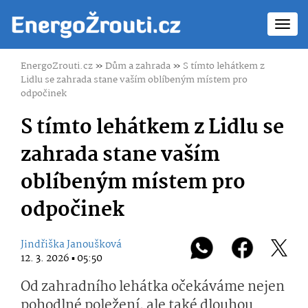
Toggl
navig
EnergoZrouti.cz
»
Dům a zahrada
»
S tímto lehátkem z
Lidlu se zahrada stane vaším oblíbeným místem pro
odpočinek
S tímto lehátkem z Lidlu se
zahrada stane vaším
oblíbeným místem pro
odpočinek
Jindřiška Janoušková
12. 3. 2026 ▪ 05:50
Od zahradního lehátka očekáváme nejen
pohodlné poležení, ale také dlouhou