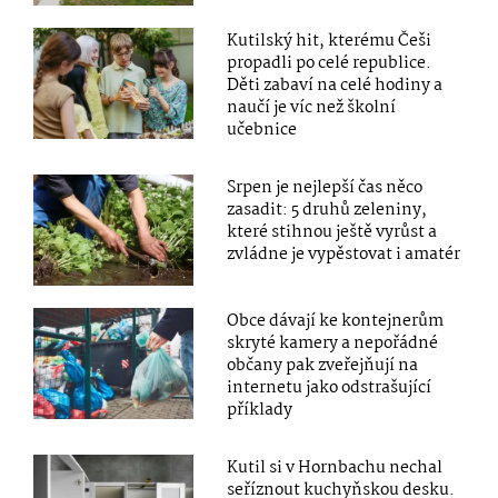
Kutilský hit, kterému Češi
propadli po celé republice.
Děti zabaví na celé hodiny a
naučí je víc než školní
učebnice
Srpen je nejlepší čas něco
zasadit: 5 druhů zeleniny,
které stihnou ještě vyrůst a
zvládne je vypěstovat i amatér
Obce dávají ke kontejnerům
skryté kamery a nepořádné
občany pak zveřejňují na
internetu jako odstrašující
příklady
Kutil si v Hornbachu nechal
seříznout kuchyňskou desku.