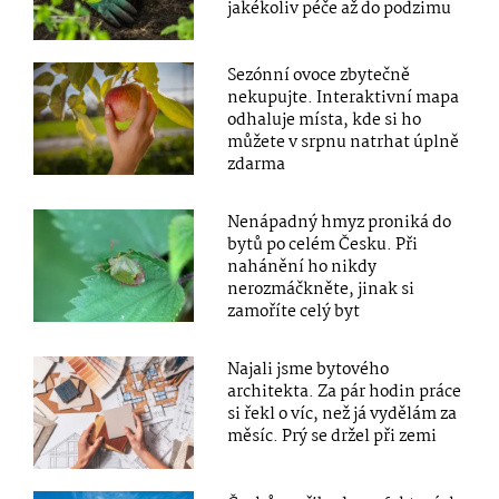
jakékoliv péče až do podzimu
Sezónní ovoce zbytečně
nekupujte. Interaktivní mapa
odhaluje místa, kde si ho
můžete v srpnu natrhat úplně
zdarma
Nenápadný hmyz proniká do
bytů po celém Česku. Při
nahánění ho nikdy
nerozmáčkněte, jinak si
zamoříte celý byt
Najali jsme bytového
architekta. Za pár hodin práce
si řekl o víc, než já vydělám za
měsíc. Prý se držel při zemi