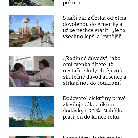
pokuta
Starší pár z Česka odjel na
dovolenou do Ameriky a
už se nechce vrátit: „Je to
všechno lepší a levnější“
„Rodinné důvody“ jako
omluvenka dítěte už
nestačí. Školy chtějí znát
skutečný důvod absence a
strkají nos do soukromí
Dodavatel elektřiny právě
zlevňuje zákazníkům
dodávky o 30 %. Nabídka
platí jen do konce roku