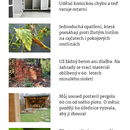
Udělal komickou chybu a teď
varuje ostatní
Jednoduchá opatření, která
pomáhají proti žlutým listům
na rajčatech i pokojových
rostlinách
Už žádný beton ani dlažba. Na
zahrady se vrací materiál
oblíbený v 60. letech
minulého století
Můj soused postavil pergolu
60 cm od mého plotu. O měsíc
později ho úřednice vyzvala,
aby ji zboural