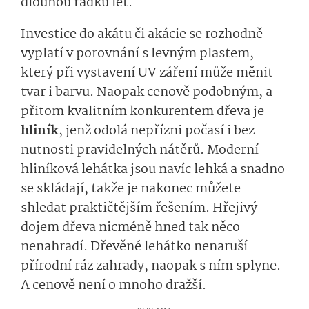
dlouhou řádku let.
Investice do akátu či akácie se rozhodně
vyplatí v porovnání s levným plastem,
který při vystavení UV záření může měnit
tvar i barvu. Naopak cenově podobným, a
přitom kvalitním konkurentem dřeva je
hliník
, jenž odolá nepřízni počasí i bez
nutnosti pravidelných nátěrů. Moderní
hliníková lehátka jsou navíc lehká a snadno
se skládají, takže je nakonec můžete
shledat praktičtějším řešením. Hřejivý
dojem dřeva nicméně hned tak něco
nenahradí. Dřevěné lehátko nenaruší
přírodní ráz zahrady, naopak s ním splyne.
A cenově není o mnoho dražší.