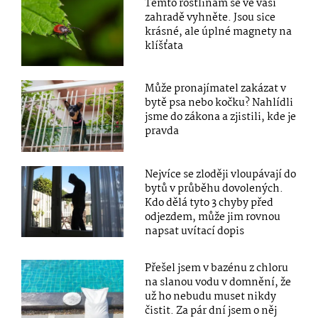
Těmto rostlinám se ve vaší
zahradě vyhněte. Jsou sice
krásné, ale úplné magnety na
klíšťata
Může pronajímatel zakázat v
bytě psa nebo kočku? Nahlídli
jsme do zákona a zjistili, kde je
pravda
Nejvíce se zloději vloupávají do
bytů v průběhu dovolených.
Kdo dělá tyto 3 chyby před
odjezdem, může jim rovnou
napsat uvítací dopis
Přešel jsem v bazénu z chloru
na slanou vodu v domnění, že
už ho nebudu muset nikdy
čistit. Za pár dní jsem o něj