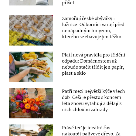
přišel
Zamořují české obýváky i
ložnice: Odborníci varují před
nenápadným hmyzem,
kterého se zbavuje jen těžko
Platí nová pravidla pro třídění
odpadu: Domácnostem už
nebude stačit třídit jen papír,
plast a sklo
Patří mezi největší kýče všech
dob. Češi je přesto s koncem
léta znovu vytahují a dělají z
nich chloubu zahrady
Právě teď je ideální čas
nakoupit palivové dřevo. Za