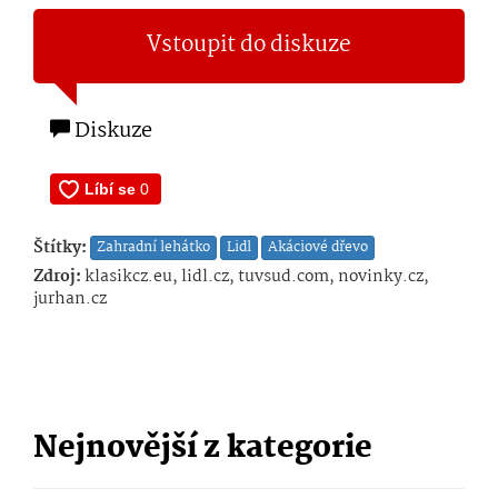
Vstoupit do diskuze
Diskuze
Štítky:
Zahradní lehátko
Lidl
Akáciové dřevo
Zdroj:
klasikcz.eu, lidl.cz, tuvsud.com, novinky.cz,
jurhan.cz
Nejnovější z kategorie