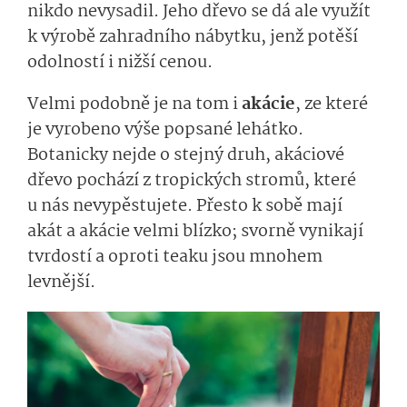
nikdo nevysadil. Jeho dřevo se dá ale využít
k výrobě zahradního nábytku, jenž potěší
odolností i nižší cenou.
Velmi podobně je na tom i
akácie
, ze které
je vyrobeno výše popsané lehátko.
Botanicky nejde o stejný druh, akáciové
dřevo pochází z tropických stromů, které
u nás nevypěstujete. Přesto k sobě mají
akát a akácie velmi blízko; svorně vynikají
tvrdostí a oproti teaku jsou mnohem
levnější.