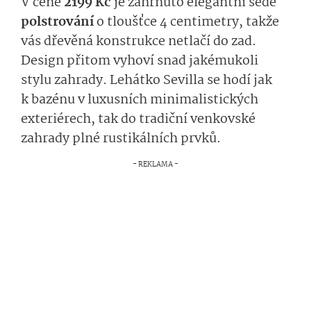
V ceně
2199 Kč
je zahrnuto elegantní šedé
polstrování
o tloušťce 4 centimetry, takže
vás dřevěná konstrukce netlačí do zad.
Design přitom vyhoví snad jakémukoli
stylu zahrady. Lehátko Sevilla se hodí jak
k bazénu v luxusních minimalistických
exteriérech, tak do tradiční venkovské
zahrady plné rustikálních prvků.