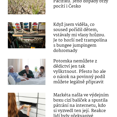
Pacifiku. Jeho dopady brzy
pocítí i Česko
Když jsem viděla, co
soused pořídil dětem,
vstávaly mi vlasy hrůzou.
Je to horší než trampolína
s bungee jumpingem
dohromady
Potomka nemůžete z
dědictví jen tak
vyškrtnout. Přesto ho ale
o nárok na povinný podíl
můžete legálně připravit
Markéta našla ve výdejním
boxu cizí balíček a spustila
pátrání na internetu, kdo
si vyzvedl ten její. Reakce
lidí byly překvapivé