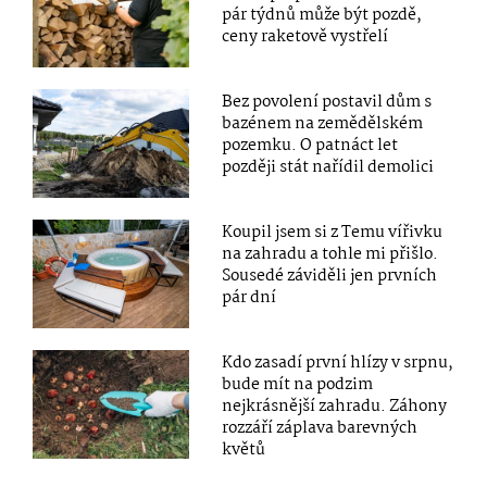
pár týdnů může být pozdě,
ceny raketově vystřelí
Bez povolení postavil dům s
bazénem na zemědělském
pozemku. O patnáct let
později stát nařídil demolici
Koupil jsem si z Temu vířivku
na zahradu a tohle mi přišlo.
Sousedé záviděli jen prvních
pár dní
Kdo zasadí první hlízy v srpnu,
bude mít na podzim
nejkrásnější zahradu. Záhony
rozzáří záplava barevných
květů