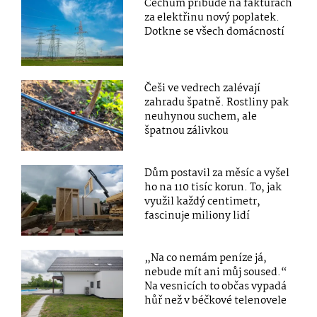
Čechům přibude na fakturách
za elektřinu nový poplatek.
Dotkne se všech domácností
Češi ve vedrech zalévají
zahradu špatně. Rostliny pak
neuhynou suchem, ale
špatnou zálivkou
Dům postavil za měsíc a vyšel
ho na 110 tisíc korun. To, jak
využil každý centimetr,
fascinuje miliony lidí
„Na co nemám peníze já,
nebude mít ani můj soused.“
Na vesnicích to občas vypadá
hůř než v béčkové telenovele