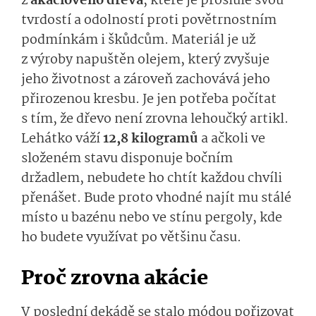
z
akáciového dřeva
, které je proslulé svou
tvrdostí a odolností proti povětrnostním
podmínkám i škůdcům. Materiál je už
z výroby napuštěn olejem, který zvyšuje
jeho životnost a zároveň zachovává jeho
přirozenou kresbu. Je jen potřeba počítat
s tím, že dřevo není zrovna lehoučký artikl.
Lehátko váží
12,8 kilogramů
a ačkoli ve
složeném stavu disponuje bočním
držadlem, nebudete ho chtít každou chvíli
přenášet. Bude proto vhodné najít mu stálé
místo u bazénu nebo ve stínu pergoly, kde
ho budete využívat po většinu času.
Proč zrovna akácie
V poslední dekádě se stalo módou pořizovat