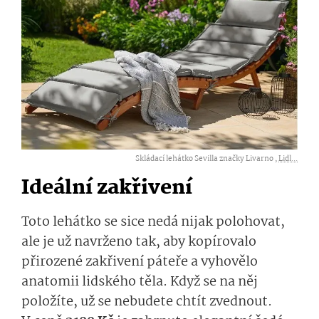
Skládací lehátko Sevilla značky Livarno ,
Lidl...
Ideální zakřivení
Toto lehátko se sice nedá nijak polohovat,
ale je už navrženo tak, aby kopírovalo
přirozené zakřivení páteře a vyhovělo
anatomii lidského těla. Když se na něj
položíte, už se nebudete chtít zvednout.