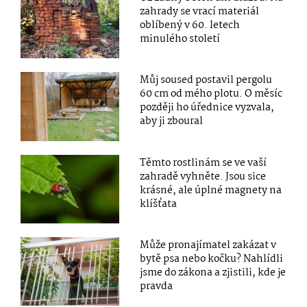
zahrady se vrací materiál
oblíbený v 60. letech
minulého století
Můj soused postavil pergolu
60 cm od mého plotu. O měsíc
později ho úřednice vyzvala,
aby ji zboural
Těmto rostlinám se ve vaší
zahradě vyhněte. Jsou sice
krásné, ale úplné magnety na
klíšťata
Může pronajímatel zakázat v
bytě psa nebo kočku? Nahlídli
jsme do zákona a zjistili, kde je
pravda