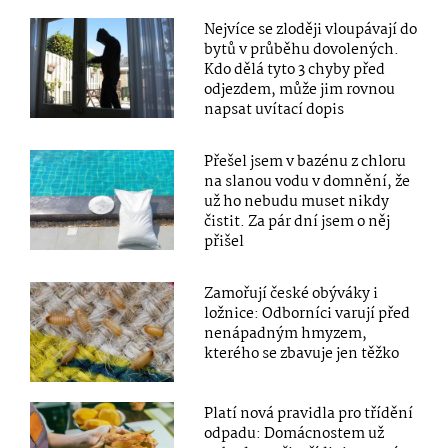
Nejvíce se zloději vloupávají do
bytů v průběhu dovolených.
Kdo dělá tyto 3 chyby před
odjezdem, může jim rovnou
napsat uvítací dopis
Přešel jsem v bazénu z chloru
na slanou vodu v domnění, že
už ho nebudu muset nikdy
čistit. Za pár dní jsem o něj
přišel
Zamořují české obýváky i
ložnice: Odborníci varují před
nenápadným hmyzem,
kterého se zbavuje jen těžko
Platí nová pravidla pro třídění
odpadu: Domácnostem už