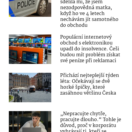
sdělila mi, že jsem
nezodpovědná matka,
když ho ve 4 letech
nechávám jít samotného
do obchodu
Populární internetový
obchod s elektronikou
upadl do insolvence. Češi
budou mít problém získat
své peníze při reklamaci
Přichází nejteplejší týden
léta: Očekávají se dvě
horké špičky, které
zasáhnou většinu Česka
„Nepracujte chytře,
pracujte dlouho.“ Tohle je
důvod, proč v korporátu
vyhrávají ti, kteří se