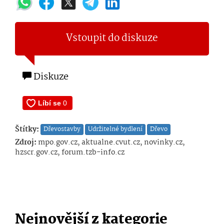
Vstoupit do diskuze
Diskuze
Štítky:
Dřevostavby
Udržitelné bydlení
Dřevo
Zdroj:
mpo.gov.cz, aktualne.cvut.cz, novinky.cz,
hzscr.gov.cz, forum.tzb-info.cz
Nejnovější z kategorie