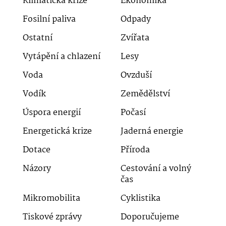
Klimatická krize
Ekonomika
Fosilní paliva
Odpady
Ostatní
Zvířata
Vytápění a chlazení
Lesy
Voda
Ovzduší
Vodík
Zemědělství
Úspora energií
Počasí
Energetická krize
Jaderná energie
Dotace
Příroda
Názory
Cestování a volný
čas
Mikromobilita
Cyklistika
Tiskové zprávy
Doporučujeme