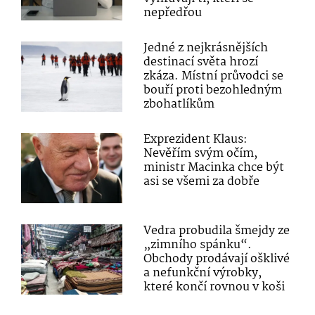
nepředřou
Jedné z nejkrásnějších
destinací světa hrozí
zkáza. Místní průvodci se
bouří proti bezohledným
zbohatlíkům
Exprezident Klaus:
Nevěřím svým očím,
ministr Macinka chce být
asi se všemi za dobře
Vedra probudila šmejdy ze
„zimního spánku“.
Obchody prodávají ošklivé
a nefunkční výrobky,
které končí rovnou v koši