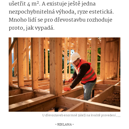
2
ušetřit 4 m
. A existuje ještě jedna
nezpochybnitelná výhoda, ryze estetická.
Mnoho lidí se pro dřevostavbu rozhoduje
proto, jak vypadá.
U dřevostaveb enormně záleží na kvalitě provedení ,
...