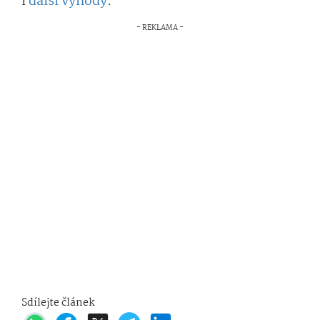
i
další výhody
.
Sdílejte článek