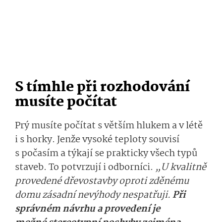
S tímhle při rozhodování
musíte počítat
Prý musíte počítat s větším hlukem a v létě
i s horky. Jenže vysoké teploty souvisí
s počasím a týkají se prakticky všech typů
staveb. To potvrzují i odborníci.
„U kvalitně
provedené dřevostavby oproti zděnému
domu zásadní nevýhody nespatřuji.
Při
správném návrhu a provedení je