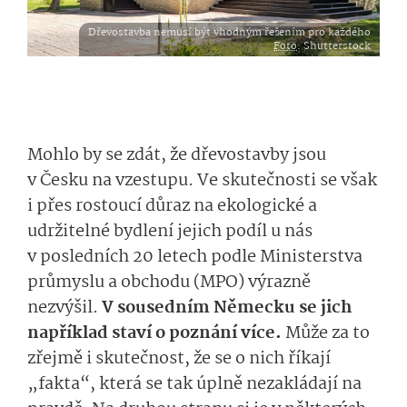
Dřevostavba nemusí být vhodným řešením pro každého
Foto
: Shutterstock
Mohlo by se zdát, že dřevostavby jsou
v Česku na vzestupu. Ve skutečnosti se však
i přes rostoucí důraz na ekologické a
udržitelné bydlení jejich podíl u nás
v posledních 20 letech podle Ministerstva
průmyslu a obchodu (MPO) výrazně
nezvýšil.
V sousedním Německu se jich
například staví o poznání více.
Může za to
zřejmě i skutečnost, že se o nich říkají
„fakta“, která se tak úplně nezakládají na