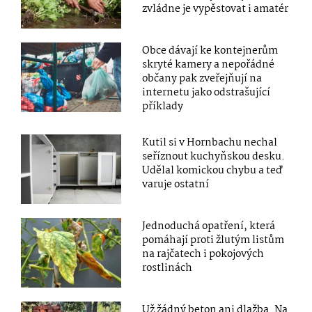
zvládne je vypěstovat i amatér
Obce dávají ke kontejnerům
skryté kamery a nepořádné
občany pak zveřejňují na
internetu jako odstrašující
příklady
Kutil si v Hornbachu nechal
seříznout kuchyňskou desku.
Udělal komickou chybu a teď
varuje ostatní
Jednoduchá opatření, která
pomáhají proti žlutým listům
na rajčatech i pokojových
rostlinách
Už žádný beton ani dlažba. Na