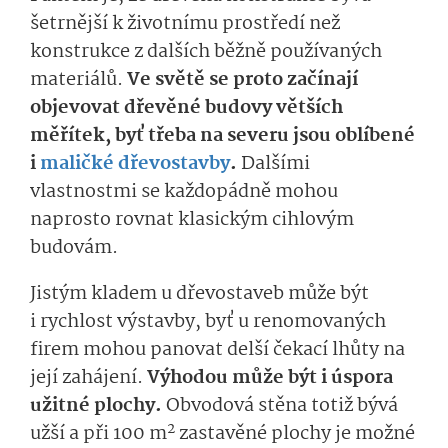
šetrnější k životnímu prostředí než
konstrukce z dalších běžně používaných
materiálů.
Ve světě se proto začínají
objevovat dřevěné budovy větších
měřítek, byť třeba na severu jsou oblíbené
i
maličké dřevostavby
.
Dalšími
vlastnostmi se každopádně mohou
naprosto rovnat klasickým cihlovým
budovám.
Jistým kladem u dřevostaveb může být
i rychlost výstavby, byť u renomovaných
firem mohou panovat delší čekací lhůty na
její zahájení.
Výhodou může být i úspora
užitné plochy.
Obvodová stěna totiž bývá
2
užší a při 100 m
zastavěné plochy je možné