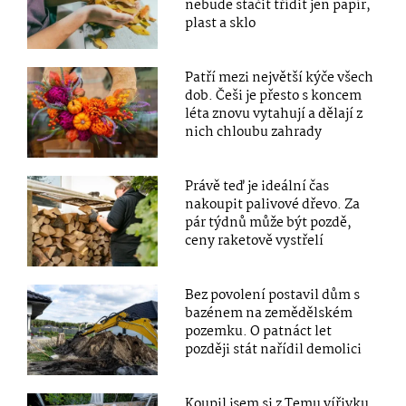
nebude stačit třídit jen papír,
plast a sklo
Patří mezi největší kýče všech
dob. Češi je přesto s koncem
léta znovu vytahují a dělají z
nich chloubu zahrady
Právě teď je ideální čas
nakoupit palivové dřevo. Za
pár týdnů může být pozdě,
ceny raketově vystřelí
Bez povolení postavil dům s
bazénem na zemědělském
pozemku. O patnáct let
později stát nařídil demolici
Koupil jsem si z Temu vířivku