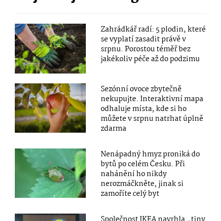
Zahrádkář radí: 5 plodin, které
se vyplatí zasadit právě v
srpnu. Porostou téměř bez
jakékoliv péče až do podzimu
Sezónní ovoce zbytečně
nekupujte. Interaktivní mapa
odhaluje místa, kde si ho
můžete v srpnu natrhat úplně
zdarma
Nenápadný hmyz proniká do
bytů po celém Česku. Při
nahánění ho nikdy
nerozmáčkněte, jinak si
zamoříte celý byt
Společnost IKEA navrhla „tiny