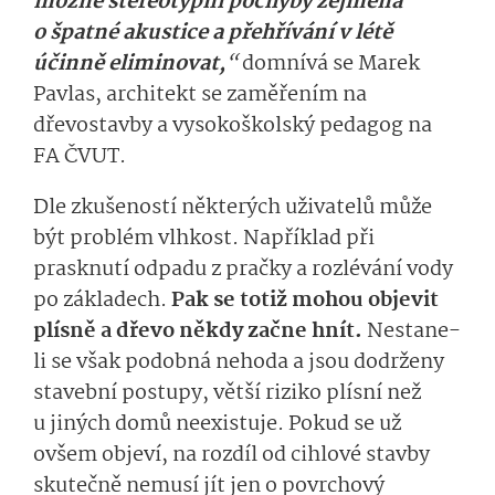
možné stereotypní pochyby zejména
o špatné akustice a přehřívání v létě
účinně eliminovat,
“
domnívá se Marek
Pavlas, architekt se zaměřením na
dřevostavby a vysokoškolský pedagog na
FA ČVUT.
Dle zkušeností některých uživatelů může
být problém vlhkost. Například při
prasknutí odpadu z pračky a rozlévání vody
po základech.
Pak se totiž mohou objevit
plísně a dřevo někdy začne hnít.
Nestane-
li se však podobná nehoda a jsou dodrženy
stavební postupy, větší riziko plísní než
u jiných domů neexistuje. Pokud se už
ovšem objeví, na rozdíl od cihlové stavby
skutečně nemusí jít jen o povrchový