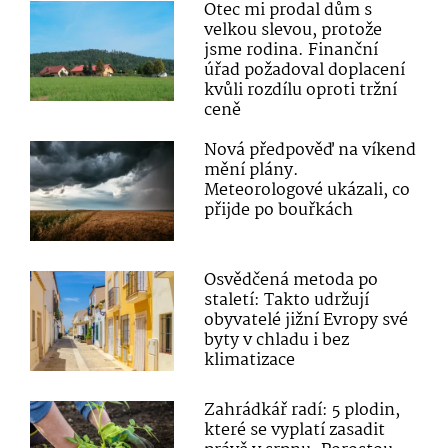
Otec mi prodal dům s
velkou slevou, protože
jsme rodina. Finanční
úřad požadoval doplacení
kvůli rozdílu oproti tržní
ceně
Nová předpověď na víkend
mění plány.
Meteorologové ukázali, co
přijde po bouřkách
Osvědčená metoda po
staletí: Takto udržují
obyvatelé jižní Evropy své
byty v chladu i bez
klimatizace
Zahrádkář radí: 5 plodin,
které se vyplatí zasadit