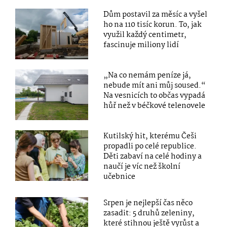
Dům postavil za měsíc a vyšel
ho na 110 tisíc korun. To, jak
využil každý centimetr,
fascinuje miliony lidí
„Na co nemám peníze já,
nebude mít ani můj soused.“
Na vesnicích to občas vypadá
hůř než v béčkové telenovele
Kutilský hit, kterému Češi
propadli po celé republice.
Děti zabaví na celé hodiny a
naučí je víc než školní
učebnice
Srpen je nejlepší čas něco
zasadit: 5 druhů zeleniny,
které stihnou ještě vyrůst a