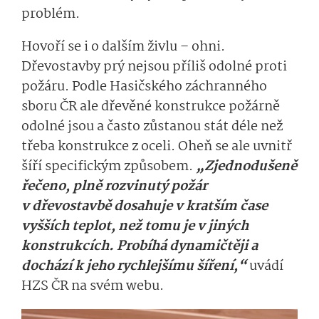
problém.
Hovoří se i o dalším živlu – ohni.
Dřevostavby prý nejsou příliš odolné proti
požáru. Podle Hasičského záchranného
sboru ČR ale dřevěné konstrukce požárně
odolné jsou a často zůstanou stát déle než
třeba konstrukce z oceli. Oheň se ale uvnitř
šíří specifickým způsobem.
„Zjednodušeně
řečeno, plně rozvinutý požár
v dřevostavbě dosahuje v kratším čase
vyšších teplot, než tomu je v jiných
konstrukcích. Probíhá dynamičtěji a
dochází k jeho rychlejšímu šíření,“
uvádí
HZS ČR na svém webu.