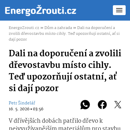
Toggl
navig
EnergoZrouti.cz
»
Dům a zahrada
»
Dali na doporučení a
zvolili dřevostavbu místo cihly. Teď upozorňují ostatní, ať si
dají pozor
Dali na doporučení a zvolili
dřevostavbu místo cihly.
Teď upozorňují ostatní, ať
si dají pozor
Petr Šindelář
16. 5. 2026 ▪ 03:56
V dřívějších dobách patřilo dřevo k
nejvyužívanějším materiálům pro stavbu