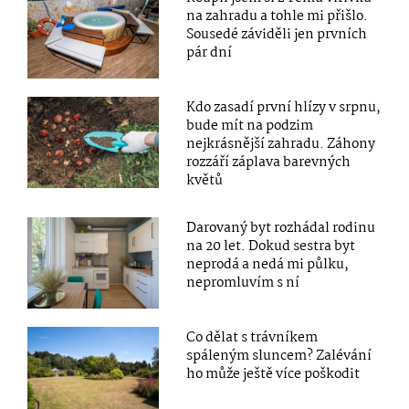
na zahradu a tohle mi přišlo.
Sousedé záviděli jen prvních
pár dní
Kdo zasadí první hlízy v srpnu,
bude mít na podzim
nejkrásnější zahradu. Záhony
rozzáří záplava barevných
květů
Darovaný byt rozhádal rodinu
na 20 let. Dokud sestra byt
neprodá a nedá mi půlku,
nepromluvím s ní
Co dělat s trávníkem
spáleným sluncem? Zalévání
ho může ještě více poškodit