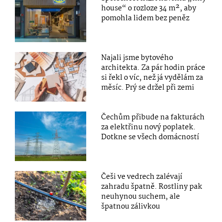
house“ o rozloze 34 m², aby
pomohla lidem bez peněz
Najali jsme bytového
architekta. Za pár hodin práce
si řekl o víc, než já vydělám za
měsíc. Prý se držel při zemi
Čechům přibude na fakturách
za elektřinu nový poplatek.
Dotkne se všech domácností
Češi ve vedrech zalévají
zahradu špatně. Rostliny pak
neuhynou suchem, ale
špatnou zálivkou