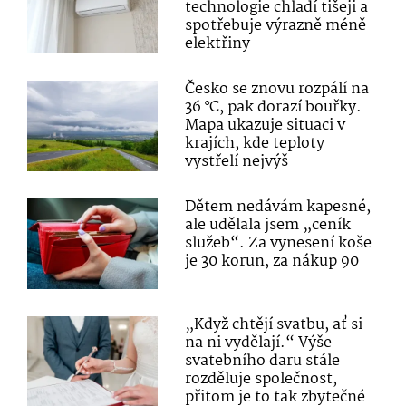
technologie chladí tišeji a
spotřebuje výrazně méně
elektřiny
Česko se znovu rozpálí na
36 °C, pak dorazí bouřky.
Mapa ukazuje situaci v
krajích, kde teploty
vystřelí nejvýš
Dětem nedávám kapesné,
ale udělala jsem „ceník
služeb“. Za vynesení koše
je 30 korun, za nákup 90
„Když chtějí svatbu, ať si
na ni vydělají.“ Výše
svatebního daru stále
rozděluje společnost,
přitom je to tak zbytečné