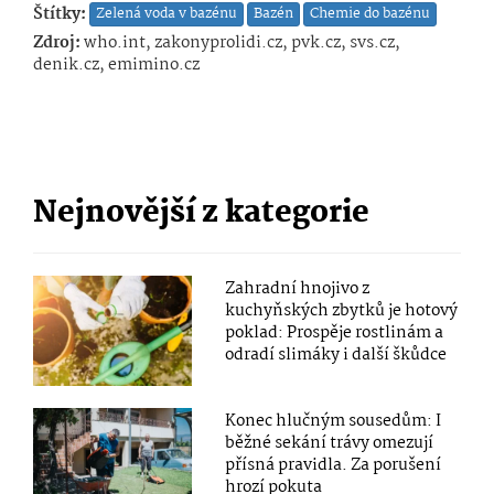
Štítky:
Zelená voda v bazénu
Bazén
Chemie do bazénu
Zdroj:
who.int, zakonyprolidi.cz, pvk.cz, svs.cz,
denik.cz, emimino.cz
Nejnovější z kategorie
Zahradní hnojivo z
kuchyňských zbytků je hotový
poklad: Prospěje rostlinám a
odradí slimáky i další škůdce
Konec hlučným sousedům: I
běžné sekání trávy omezují
přísná pravidla. Za porušení
hrozí pokuta