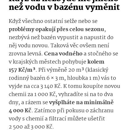
než vodu v bazénu vyměnit
Když všechno ostatní selže nebo se
problémy opakují přes celou sezonu
,
nezbývá než bazén vypustit a napustit do
něj vodu novou. Taková věc ovšem není
zrovna levná.
Cena vodného
a stočného se
v krajských městech pohybuje
kolem
157 Kč/m³
. Při výměně 20 m³ (klasický
rodinný bazén 6 × 3 m, hloubka 1 m) vás to
vyjde na cca 3 140 Kč. K tomu koupíte novou
chemii za 1 000 Kč, vyhradíte si na to dva
dny, a rázem se
vyšplháte na minimálně
4 000 Kč
. Zatímco při pokusu o záchranu
vody s chemií a filtrací můžete ušetřit
2 500 až 3 000 Kč.