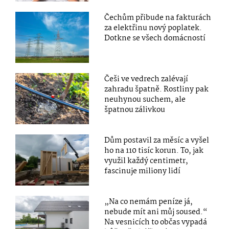
Čechům přibude na fakturách
za elektřinu nový poplatek.
Dotkne se všech domácností
Češi ve vedrech zalévají
zahradu špatně. Rostliny pak
neuhynou suchem, ale
špatnou zálivkou
Dům postavil za měsíc a vyšel
ho na 110 tisíc korun. To, jak
využil každý centimetr,
fascinuje miliony lidí
„Na co nemám peníze já,
nebude mít ani můj soused.“
Na vesnicích to občas vypadá