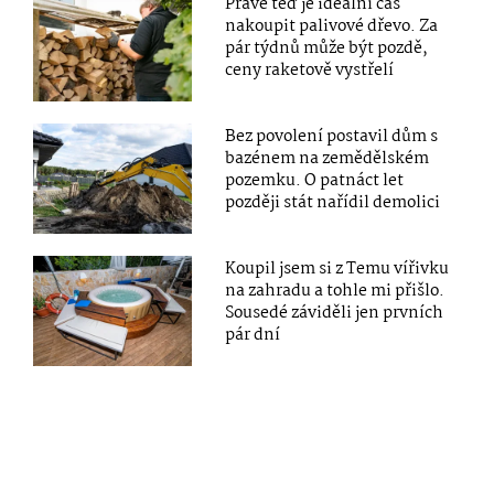
Právě teď je ideální čas
nakoupit palivové dřevo. Za
pár týdnů může být pozdě,
ceny raketově vystřelí
Bez povolení postavil dům s
bazénem na zemědělském
pozemku. O patnáct let
později stát nařídil demolici
Koupil jsem si z Temu vířivku
na zahradu a tohle mi přišlo.
Sousedé záviděli jen prvních
pár dní