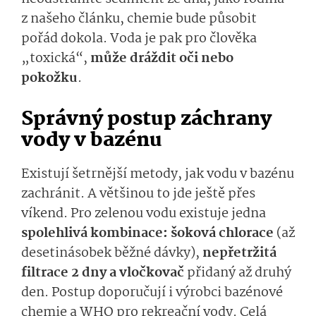
z našeho článku, chemie bude působit
pořád dokola. Voda je pak pro člověka
„toxická“,
může dráždit oči nebo
pokožku
.
Správný postup záchrany
vody v bazénu
Existují šetrnější metody, jak vodu v bazénu
zachránit. A většinou to jde ještě přes
víkend. Pro zelenou vodu existuje jedna
spolehlivá kombinace: šoková chlorace
(až
desetinásobek běžné dávky),
nepřetržitá
filtrace 2 dny a vločkovač
přidaný až druhý
den. Postup doporučují i výrobci bazénové
chemie a WHO pro rekreační vody. Celá