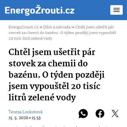
Toggl
navig
EnergoZrouti.cz
»
Dům a zahrada
»
Chtěl jsem ušetřit pár
stovek za chemii do bazénu. O týden později jsem vypouštěl
20 tisíc litrů zelené vody
Chtěl jsem ušetřit pár
stovek za chemii do
bazénu. O týden později
jsem vypouštěl 20 tisíc
litrů zelené vody
Tereza Loskotová
15. 5. 2026 ▪ 15:53