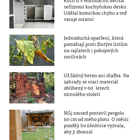
Kutil si v Hornbachu nechal
seříznout kuchyňskou desku.
Udělal komickou chybu a teď
varuje ostatní
Jednoduchá opatření, která
pomáhají proti žlutým listům
na rajčatech i pokojových
rostlinách
Už žádný beton ani dlažba. Na
zahrady se vrací materiál
oblíbený v 60. letech
minulého století
Můj soused postavil pergolu
60 cm od mého plotu. O měsíc
později ho úřednice vyzvala,
aby ji zboural