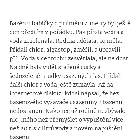
Bazén u babičky o průměru 4 metry byl ještě
den předtím v pořádku. Pak přišla vedra a
voda zezelenala. Rodina udělala, co měla.
Přidali chlor, algastop, změřili a upravili
pH. Voda sice trochu zesvětlala, ale ne dost.
Na dně byly vidět sražené cucky a
šedozelené hrudky usazených řas. Přidali
další chlor a voda ještě ztmavla. Až na
internetové diskuzi kdosi napsal, že bez
bazénového vysavače usazeniny z bazénu
nedostanou. Nakonec už rodině nezbývalo
nic jiného než přemýšlet o vypuštění více
než 20 tisíc litrů vody a novém napuštění
bazénu.