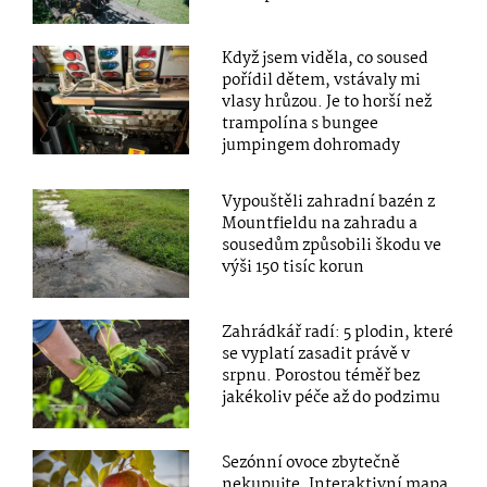
Když jsem viděla, co soused
pořídil dětem, vstávaly mi
vlasy hrůzou. Je to horší než
trampolína s bungee
jumpingem dohromady
Vypouštěli zahradní bazén z
Mountfieldu na zahradu a
sousedům způsobili škodu ve
výši 150 tisíc korun
Zahrádkář radí: 5 plodin, které
se vyplatí zasadit právě v
srpnu. Porostou téměř bez
jakékoliv péče až do podzimu
Sezónní ovoce zbytečně
nekupujte. Interaktivní mapa