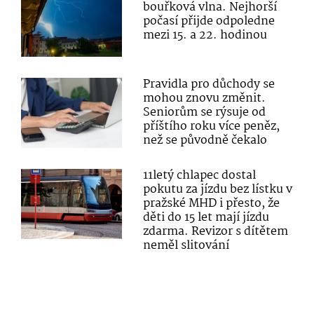
bouřková vlna. Nejhorší
počasí přijde odpoledne
mezi 15. a 22. hodinou
Pravidla pro důchody se
mohou znovu změnit.
Seniorům se rýsuje od
příštího roku více peněz,
než se původně čekalo
11letý chlapec dostal
pokutu za jízdu bez lístku v
pražské MHD i přesto, že
děti do 15 let mají jízdu
zdarma. Revizor s dítětem
neměl slitování