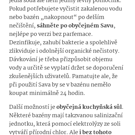
Jedlá soda ale není jediný levný pomocník.
Pokud potřebujete vyčistit zakalenou vodu
nebo bazén „nakopnout“ po delším
nečištění,
sáhněte po obyčejném Savu
,
nejlépe po verzi bez parfemace.
Dezinfikuje, zahubí bakterie a spolehlivě
zlikviduje i odolnější organické nečistoty.
Dávkování je třeba přizpůsobit objemu
vody a určitě se vyplatí držet se doporučení
zkušenějších uživatelů. Pamatujte ale, že
při použití Sava by se v bazénu nemělo
koupat minimálně 24 hodin.
Další možností je
obyčejná kuchyňská sůl
.
Některé bazény mají takzvanou salinizační
jednotku, která pomocí elektrolýzy ze soli
vytváří přírodní chlor. Ale
i bez tohoto