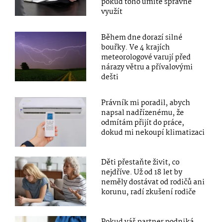
pokud toho umíte správně
využít
Během dne dorazí silné
bouřky. Ve 4 krajích
meteorologové varují před
nárazy větru a přívalovými
dešti
Právník mi poradil, abych
napsal nadřízenému, že
odmítám přijít do práce,
dokud mi nekoupí klimatizaci
Děti přestaňte živit, co
nejdříve. Už od 18 let by
neměly dostávat od rodičů ani
korunu, radí zkušení rodiče
Pokud váš partner podniká,