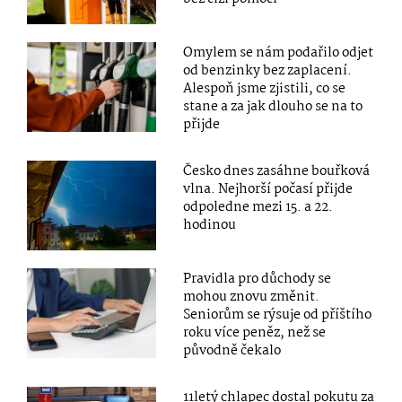
Omylem se nám podařilo odjet
od benzinky bez zaplacení.
Alespoň jsme zjistili, co se
stane a za jak dlouho se na to
přijde
Česko dnes zasáhne bouřková
vlna. Nejhorší počasí přijde
odpoledne mezi 15. a 22.
hodinou
Pravidla pro důchody se
mohou znovu změnit.
Seniorům se rýsuje od příštího
roku více peněz, než se
původně čekalo
11letý chlapec dostal pokutu za