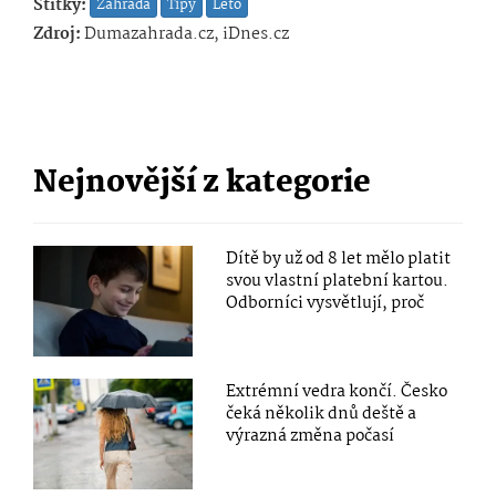
Štítky:
Zahrada
Tipy
Léto
Zdroj:
Dumazahrada.cz, iDnes.cz
Nejnovější z kategorie
Dítě by už od 8 let mělo platit
svou vlastní platební kartou.
Odborníci vysvětlují, proč
Extrémní vedra končí. Česko
čeká několik dnů deště a
výrazná změna počasí