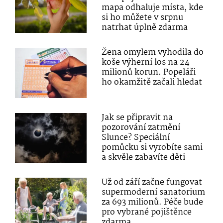
mapa odhaluje místa, kde
si ho můžete v srpnu
natrhat úplně zdarma
Žena omylem vyhodila do
koše výherní los na 24
milionů korun. Popeláři
ho okamžitě začali hledat
Jak se připravit na
pozorování zatmění
Slunce? Speciální
pomůcku si vyrobíte sami
a skvěle zabavíte děti
Už od září začne fungovat
supermoderní sanatorium
za 693 milionů. Péče bude
pro vybrané pojištěnce
zdarma