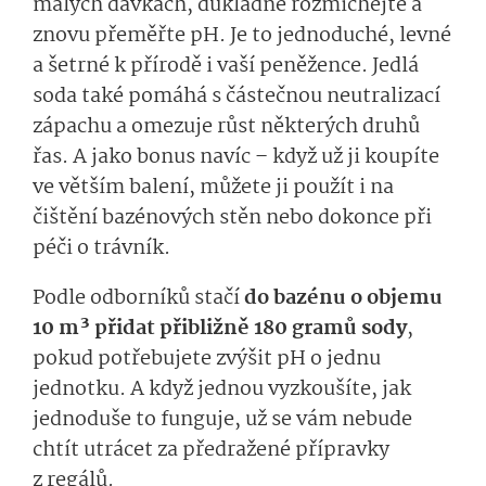
malých dávkách, důkladně rozmíchejte a
znovu přeměřte pH. Je to jednoduché, levné
a šetrné k přírodě i vaší peněžence. Jedlá
soda také pomáhá s částečnou neutralizací
zápachu a omezuje růst některých druhů
řas. A jako bonus navíc – když už ji koupíte
ve větším balení, můžete ji použít i na
čištění bazénových stěn nebo dokonce při
péči o trávník.
Podle odborníků stačí
do bazénu o objemu
10 m³ přidat přibližně 180 gramů sody
,
pokud potřebujete zvýšit pH o jednu
jednotku. A když jednou vyzkoušíte, jak
jednoduše to funguje, už se vám nebude
chtít utrácet za předražené přípravky
z regálů.