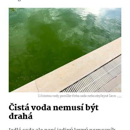
S čistotou vody pomůže třeba soda nebo obyčejné Savo. ,
...
Čistá voda nemusí být
drahá