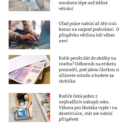
mnohem lépe než běžné
větrání
Úřad práce nabízí až 289 tisíc
korun na rozjezd podnikání. O
příspěvku většina lidí vůbec
neví
Kolik peněz dát do obálky na
svatbu? Odborník na etiketu
prozradil, pod jakou částkou si
uříznete ostudu a budete za
skrblíka
Rodiče čeká jeden z
nejdražších nákupů roku.
Výbava pro školáka vyjde i na
desetitisíce, stát ale nabízí
příspěvek