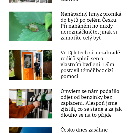
Nenápadný hmyz proniká
do bytů po celém Česku.
Při nahánění ho nikdy
nerozmáčkněte, jinak si
zamoříte celý byt
Ve 13 letech si na zahradě
rodičů splnil sen o
vlastním bydlení. Dům
postavil téměř bez cizí
pomoci
Omylem se nám podařilo
odjet od benzinky bez
zaplacení. Alespoň jsme
zjistili, co se stane a za jak
dlouho se na to přijde
Česko dnes zasáhne