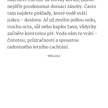
bazénové chemie za stovky korun, zkuste
nejdřív prozkoumat domácí zásoby. Často
tam najdete poklady, které vodě vrátí
jiskru – doslova. Ať už zvolíte jedlou sodu,
trochu octa, sůl nebo kapku Sava, vždycky
začněte kontrolou pH. Voda vám to vrátí –
čistotou, průzračností a spoustou
radostného letního cachtání.