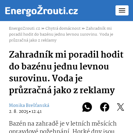
Toggl
navig
EnergoZrouti.cz
»
Chytrá domácnost
»
Zahradník mi
poradil hodit do bazénu jednu levnou surovinu. Voda je
průzračná jako z reklamy
Zahradník mi poradil hodit
do bazénu jednu levnou
surovinu. Voda je
průzračná jako z reklamy
Monika Brešťanská
2. 8. 2025 ▪ 12:41
Bazén na zahradě je v letních měsících
opravdové požehnání. Horké dny jsou