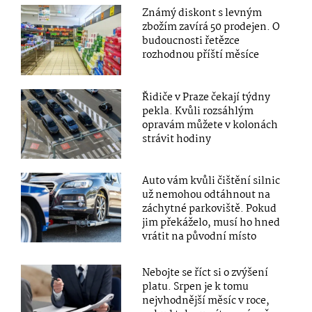
Známý diskont s levným
zbožím zavírá 50 prodejen. O
budoucnosti řetězce
rozhodnou příští měsíce
Řidiče v Praze čekají týdny
pekla. Kvůli rozsáhlým
opravám můžete v kolonách
strávit hodiny
Auto vám kvůli čištění silnic
už nemohou odtáhnout na
záchytné parkoviště. Pokud
jim překáželo, musí ho hned
vrátit na původní místo
Nebojte se říct si o zvýšení
platu. Srpen je k tomu
nejvhodnější měsíc v roce,