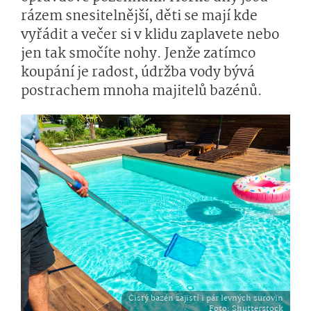
rázem snesitelnější, děti se mají kde
vyřádit a večer si v klidu zaplavete nebo
jen tak smočíte nohy. Jenže zatímco
koupání je radost, údržba vody bývá
postrachem mnoha majitelů bazénů.
Čistý bazén zajistí i pár levných surovin
Foto
: Shutterstock