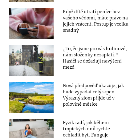
Když dítě utratí peníze bez
vašeho vědomí, máte právo na
jejich vrácení. Postup je vcelku
snadný
„To, že jsme pro vás hrdinové,
nám složenky nezaplatí.“
Hasiči se dožadují navýšení
mezd
Nová předpověď ukazuje, jak
bude vypadat celý srpen.
Výrazný zlom přijde už v
polovině měsíce
Fyzik radí, jak během
tropických dnů rychle
ochladit byt. Funguje