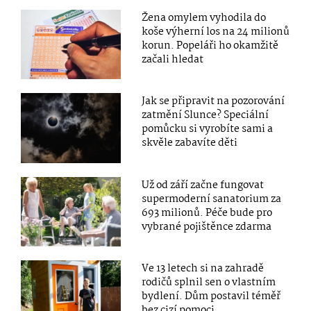
Žena omylem vyhodila do
koše výherní los na 24 milionů
korun. Popeláři ho okamžitě
začali hledat
Jak se připravit na pozorování
zatmění Slunce? Speciální
pomůcku si vyrobíte sami a
skvěle zabavíte děti
Už od září začne fungovat
supermoderní sanatorium za
693 milionů. Péče bude pro
vybrané pojištěnce zdarma
Ve 13 letech si na zahradě
rodičů splnil sen o vlastním
bydlení. Dům postavil téměř
bez cizí pomoci