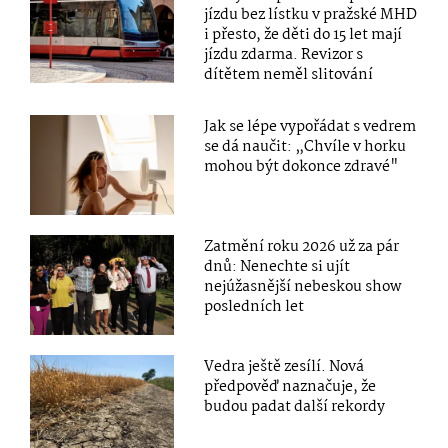
jízdu bez lístku v pražské MHD
i přesto, že děti do 15 let mají
jízdu zdarma. Revizor s
dítětem neměl slitování
Jak se lépe vypořádat s vedrem
se dá naučit: „Chvíle v horku
mohou být dokonce zdravé"
Zatmění roku 2026 už za pár
dnů: Nenechte si ujít
nejúžasnější nebeskou show
posledních let
Vedra ještě zesílí. Nová
předpověď naznačuje, že
budou padat další rekordy