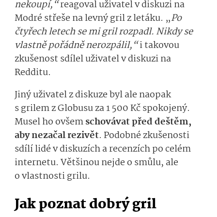
nekoupí,“
reagoval uživatel v diskuzi na
Modré střeše na levný gril z letáku. „
Po
čtyřech letech se mi gril rozpadl. Nikdy se
vlastně pořádně nerozpálil,“
i takovou
zkušenost sdílel uživatel v diskuzi na
Redditu.
Jiný uživatel z diskuze byl ale naopak
s grilem z Globusu za 1 500 Kč spokojený.
Musel ho ovšem
schovávat před deštěm,
aby nezačal rezivět
. Podobné zkušenosti
sdílí lidé v diskuzích a recenzích po celém
internetu. Většinou nejde o smůlu, ale
o vlastnosti grilu.
Jak poznat dobrý gril