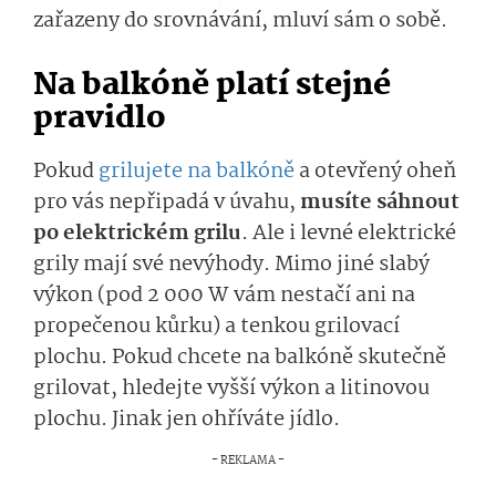
zařazeny do srovnávání, mluví sám o sobě.
Na balkóně platí stejné
pravidlo
Pokud
grilujete na balkóně
a otevřený oheň
pro vás nepřipadá v úvahu,
musíte sáhnout
po elektrickém grilu
. Ale i levné elektrické
grily mají své nevýhody. Mimo jiné slabý
výkon (pod 2 000 W vám nestačí ani na
propečenou kůrku) a tenkou grilovací
plochu. Pokud chcete na balkóně skutečně
grilovat, hledejte vyšší výkon a litinovou
plochu. Jinak jen ohříváte jídlo.