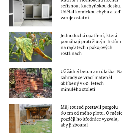
Kutil si v Hornbachu nechal
seříznout kuchyňskou desku.
Udělal komickou chybu a teď
varuje ostatní
Jednoduchá opatření, která
pomáhají proti žlutým listům
na rajčatech i pokojových
rostlinách
Už žádný beton ani dlažba. Na
zahrady se vrací materiál
oblíbený v 60. letech
minulého století
Můj soused postavil pergolu
60 cm od mého plotu. O měsíc
později ho úřednice vyzvala,
aby ji zboural