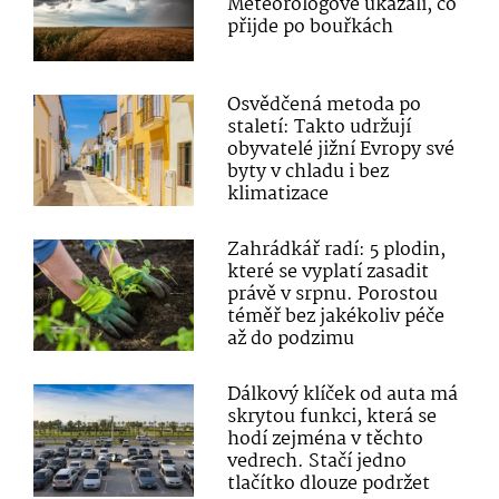
Meteorologové ukázali, co
přijde po bouřkách
Osvědčená metoda po
staletí: Takto udržují
obyvatelé jižní Evropy své
byty v chladu i bez
klimatizace
Zahrádkář radí: 5 plodin,
které se vyplatí zasadit
právě v srpnu. Porostou
téměř bez jakékoliv péče
až do podzimu
Dálkový klíček od auta má
skrytou funkci, která se
hodí zejména v těchto
vedrech. Stačí jedno
tlačítko dlouze podržet