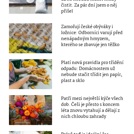
čistit. Za pár dní jsem o něj
přišel
Zamořují české obýváky i
ložnice: Odborníci varují před
nenápadným hmyzem,
kterého se zbavuje jen těžko
Platí nová pravidla pro třídění
odpadu: Domácnostem už
nebude stačit třídit jen papír,
plast a sklo
Patří mezi největší kýče všech
dob. Češi je přesto s koncem
léta znovu vytahují a dělají z
nich chloubu zahrady