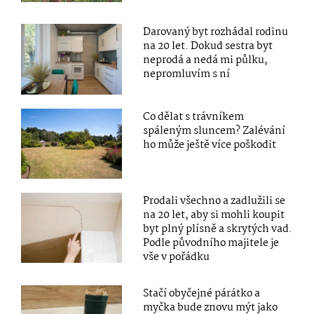
Darovaný byt rozhádal rodinu
na 20 let. Dokud sestra byt
neprodá a nedá mi půlku,
nepromluvím s ní
Co dělat s trávníkem
spáleným sluncem? Zalévání
ho může ještě více poškodit
Prodali všechno a zadlužili se
na 20 let, aby si mohli koupit
byt plný plísně a skrytých vad.
Podle původního majitele je
vše v pořádku
Stačí obyčejné párátko a
myčka bude znovu mýt jako