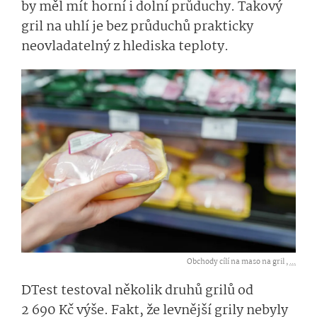
by měl mít horní i dolní průduchy. Takový
gril na uhlí je bez průduchů prakticky
neovladatelný z hlediska teploty.
Obchody cílí na maso na gril ,
...
DTest testoval několik druhů grilů od
2 690 Kč výše. Fakt, že levnější grily nebyly