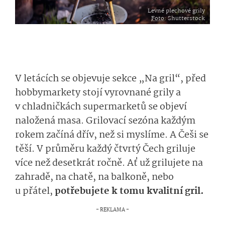
Levné plechové grily
Foto
: Shutterstock
V letácích se objevuje sekce „Na gril“, před
hobbymarkety stojí vyrovnané grily a
v chladničkách supermarketů se objeví
naložená masa. Grilovací sezóna každým
rokem začíná dřív, než si myslíme. A Češi se
těší. V průměru každý čtvrtý Čech griluje
více než desetkrát ročně. Ať už grilujete na
zahradě, na chatě, na balkoně, nebo
u přátel,
potřebujete k tomu kvalitní gril.