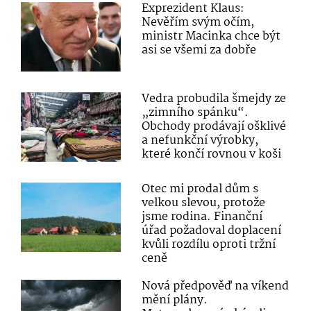
Exprezident Klaus:
Nevěřím svým očím,
ministr Macinka chce být
asi se všemi za dobře
Vedra probudila šmejdy ze
„zimního spánku“.
Obchody prodávají ošklivé
a nefunkční výrobky,
které končí rovnou v koši
Otec mi prodal dům s
velkou slevou, protože
jsme rodina. Finanční
úřad požadoval doplacení
kvůli rozdílu oproti tržní
ceně
Nová předpověď na víkend
mění plány.