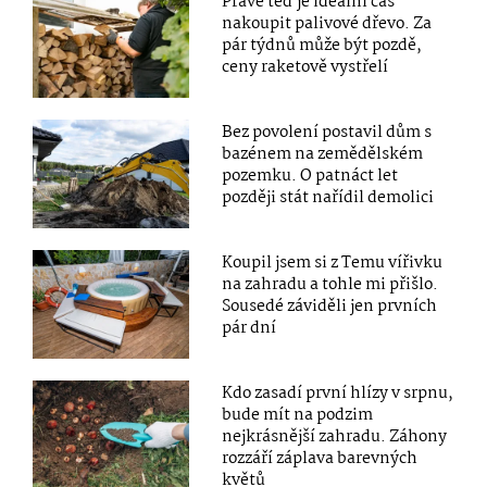
Právě teď je ideální čas
nakoupit palivové dřevo. Za
pár týdnů může být pozdě,
ceny raketově vystřelí
Bez povolení postavil dům s
bazénem na zemědělském
pozemku. O patnáct let
později stát nařídil demolici
Koupil jsem si z Temu vířivku
na zahradu a tohle mi přišlo.
Sousedé záviděli jen prvních
pár dní
Kdo zasadí první hlízy v srpnu,
bude mít na podzim
nejkrásnější zahradu. Záhony
rozzáří záplava barevných
květů