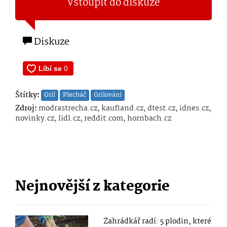
Vstoupit do diskuze
Diskuze
Štítky:
Gril
Plecháč
Grilování
Zdroj:
modrastrecha.cz, kaufland.cz, dtest.cz, idnes.cz,
novinky.cz, lidl.cz, reddit.com, hornbach.cz
Nejnovější z kategorie
Zahrádkář radí: 5 plodin, které