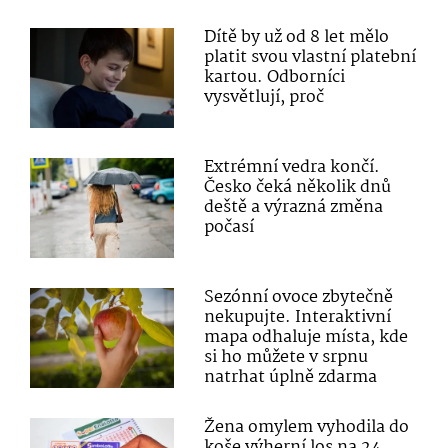
Dítě by už od 8 let mělo
platit svou vlastní platební
kartou. Odborníci
vysvětlují, proč
Extrémní vedra končí.
Česko čeká několik dnů
deště a výrazná změna
počasí
Sezónní ovoce zbytečně
nekupujte. Interaktivní
mapa odhaluje místa, kde
si ho můžete v srpnu
natrhat úplně zdarma
Žena omylem vyhodila do
koše výherní los na 24