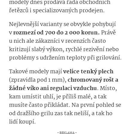
modely dnes prodává řada obchodních
řetězců i specializovaných prodejen.
Nejlevnější varianty se obvykle pohybují
v
rozmezí od 700 do 2 000 korun.
Právě
u nich ale zákazníci v recenzích často
kritizují slabý výkon, rychlé rezivění nebo
problémy s udržením teploty při grilování.
Takové modely mají
velice tenký plech
(zpravidla pod 1 mm),
chromovaný rošt a
žádné víko ani regulaci vzduchu
. Místo,
kam umístit uhlí, je příliš malé, a tak
musíte často přikládat. Na první pohled se
od dražšího grilu zas tak neliší, a tak ho
lidí koupí.