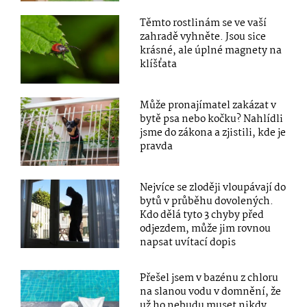
Těmto rostlinám se ve vaší
zahradě vyhněte. Jsou sice
krásné, ale úplné magnety na
klíšťata
Může pronajímatel zakázat v
bytě psa nebo kočku? Nahlídli
jsme do zákona a zjistili, kde je
pravda
Nejvíce se zloději vloupávají do
bytů v průběhu dovolených.
Kdo dělá tyto 3 chyby před
odjezdem, může jim rovnou
napsat uvítací dopis
Přešel jsem v bazénu z chloru
na slanou vodu v domnění, že
už ho nebudu muset nikdy