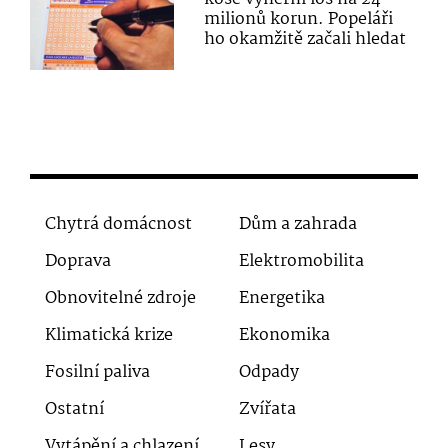
milionů korun. Popeláři
ho okamžitě začali hledat
Chytrá domácnost
Dům a zahrada
Doprava
Elektromobilita
Obnovitelné zdroje
Energetika
Klimatická krize
Ekonomika
Fosilní paliva
Odpady
Ostatní
Zvířata
Vytápění a chlazení
Lesy