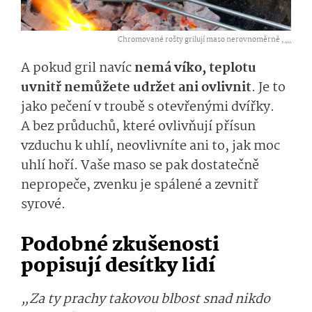
Chromované rošty grilují maso nerovnoměrně ,
...
A pokud gril navíc
nemá víko, teplotu
uvnitř nemůžete udržet ani ovlivnit
. Je to
jako pečení v troubě s otevřenými dvířky.
A bez průduchů, které ovlivňují přísun
vzduchu k uhlí, neovlivníte ani to, jak moc
uhlí hoří. Vaše maso se pak dostatečně
nepropeče, zvenku je spálené a zevnitř
syrové.
Podobné zkušenosti
popisují desítky lidí
„Za ty prachy takovou blbost snad nikdo