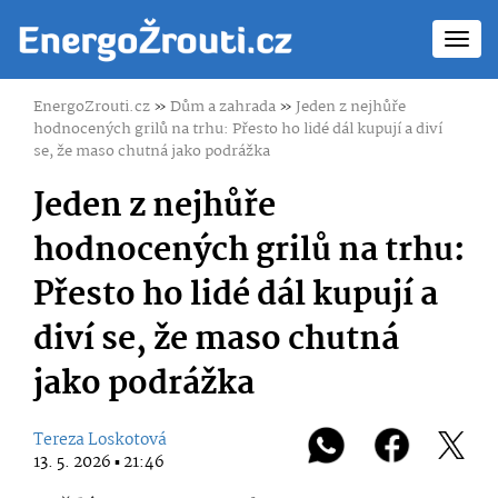
Toggl
navig
EnergoZrouti.cz
»
Dům a zahrada
»
Jeden z nejhůře
hodnocených grilů na trhu: Přesto ho lidé dál kupují a diví
se, že maso chutná jako podrážka
Jeden z nejhůře
hodnocených grilů na trhu:
Přesto ho lidé dál kupují a
diví se, že maso chutná
jako podrážka
Tereza Loskotová
13. 5. 2026 ▪ 21:46