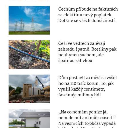
Čechům přibude na fakturách
za elektřinu nový poplatek.
Dotkne se všech domácností
Češi ve vedrech zalévají
zahradu špatně. Rostliny pak
neuhynou suchem, ale
špatnou zálivkou
Dům postavil za měsíc a vyšel
ho na 110 tisíc korun. To, jak
využil každý centimetr,
fascinuje miliony lidí
„Na co nemám peníze já,
nebude mít ani můj soused.“
Na vesnicích to občas vypadá