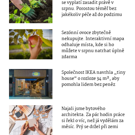
se vyplatí zasadit právě v
srpnu. Porostou téměř bez
jakékoliv péče až do podzimu
Sezónní ovoce zbytečně
nekupujte. Interaktivní mapa
odhaluje místa, kde si ho
můžete v srpnu natrhat úplně
zdarma
Společnost IKEA navrhla „tiny
house“ o rozloze 34 m², aby
pomohla lidem bez peněz
Najali jsme bytového
architekta. Za pár hodin práce
si řekl o víc, než já vydělám za
měsíc. Prý se držel při zemi