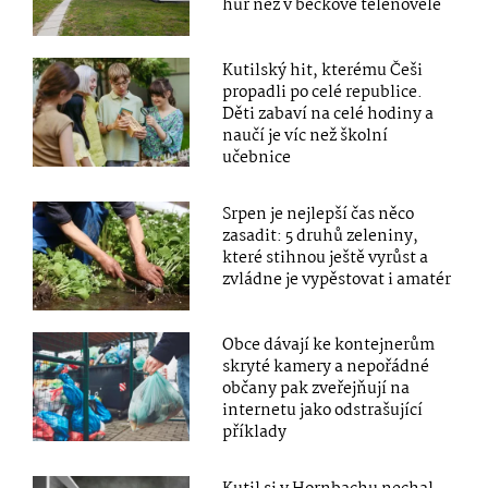
hůř než v béčkové telenovele
Kutilský hit, kterému Češi
propadli po celé republice.
Děti zabaví na celé hodiny a
naučí je víc než školní
učebnice
Srpen je nejlepší čas něco
zasadit: 5 druhů zeleniny,
které stihnou ještě vyrůst a
zvládne je vypěstovat i amatér
Obce dávají ke kontejnerům
skryté kamery a nepořádné
občany pak zveřejňují na
internetu jako odstrašující
příklady