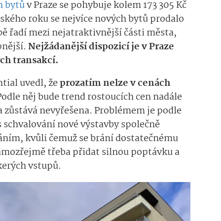
h bytů
v Praze se pohybuje kolem 173 305 Kč
oňského roku se nejvíce nových bytů prodalo
bě řadí mezi nejatraktivnější části města,
pnější.
Nejžádanější dispozicí je v Praze
ých transakcí.
tial uvedl, že
prozatím nelze v cenách
Podle něj bude trend rostoucích cen nadále
na zůstává nevyřešena. Problémem je podle
 schvalování nové výstavby společně
ním, kvůli čemuž se brání dostatečnému
amozřejmě třeba přidat silnou poptávku a
škerých vstupů.