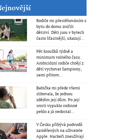
Nejnovější
Rodiče mi přestěhováním z
bytu do domu zničili
dětství. Děti jsou v bytech
často šťastnější, ukazují...
Pět kroužků týdně a
minimum volného času.
Ambiciózní rodiče chtějí z
dětí vychovat šampiony,
sami přitom...
Babička mi přede všemi
slibovala, že jednou
zdědím její dům. Po její
smrti vypuklo rodinné
peklo a já nedostal...
V Česku přibývá podvodů
zaměřených na uživatele
Apple. Hackeři zneužívají