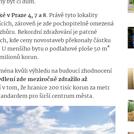
ný byt či dům.
é v Praze 4, 7 a 8
. Právě tyto lokality
ících, zároveň je zde pochopitelně omezená
zhůru. Rekordní zdražování je patrné
ích, kde ceny novostaveb překonaly částku
²
í. U menšího bytu o podlahové ploše 50 m
1 milionů korun.
ejména kvůli výhledu na budoucí zhodnocení
dlení zde meziročně zdražilo až
 v tom, že hranice 200 tisíc korun za metr
standardem pro širší centrum města.