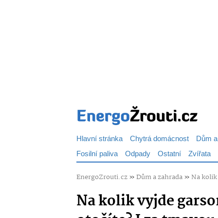
Hlavní stránka
Chytrá domácnost
Dům a
Fosilní paliva
Odpady
Ostatní
Zvířata
EnergoZrouti.cz
»
Dům a zahrada
»
Na kolik
Na kolik vyjde garso