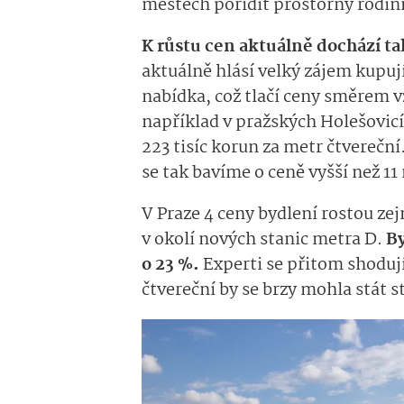
městech pořídit prostorný rodin
K růstu cen aktuálně dochází tak
aktuálně hlásí velký zájem kupuj
nabídka, což tlačí ceny směrem v
například v pražských Holešovic
223 tisíc korun za metr čtverečn
se tak bavíme o ceně vyšší než 1
V Praze 4 ceny bydlení rostou z
v okolí nových stanic metra D.
By
o 23 %.
Experti se přitom shodují
čtvereční by se brzy mohla stát 