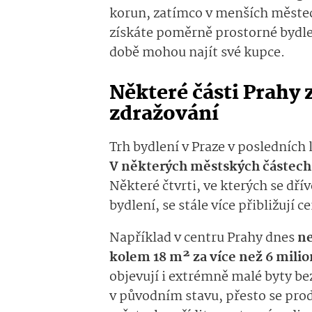
korun, zatímco v menších městec
získáte poměrně prostorné bydlení
době mohou najít své kupce.
Některé části Prahy 
zdražování
Trh bydlení v Praze v posledníc
V některých městských částech j
Některé čtvrti, ve kterých se dří
bydlení, se stále více přibližují
Například v centru Prahy dnes
ne
kolem 18 m² za více než 6 mili
objevují i extrémně malé byty b
v původním stavu, přesto se prodá