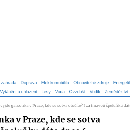
 zahrada
Doprava
Elektromobilita
Obnovitelné zdroje
Energeti
Vytápění a chlazení
Lesy
Voda
Ovzduší
Vodík
Zemědělství
 vyjde garsonka v Praze, kde se sotva otočíte? I za tmavou špeluňku dá
nka v Praze, kde se sotva