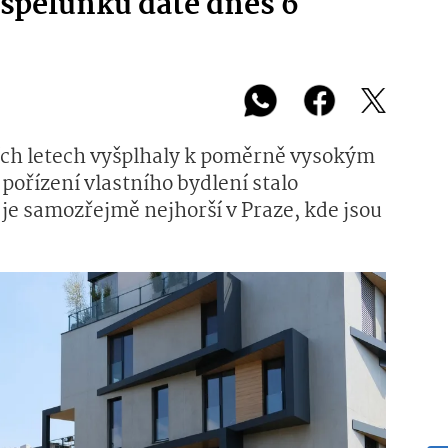
 špeluňku dáte dnes 6
ích letech vyšplhaly k poměrně vysokým
pořízení vlastního bydlení stalo
je samozřejmě nejhorší v Praze, kde jsou