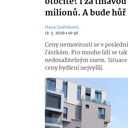
otočíte? I za tmavou
milionů. A bude hůř
Hana Smětáková
13. 5. 2026 ▪ 10:56
Ceny nemovitostí se v posledn
částkám. Pro mnoho lidí se tak 
nedosažitelným snem. Situace 
ceny bydlení nejvyšší.