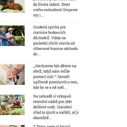
do života radost. Dnes
svého rozhodnutí litujeme
my i...
Studená sprcha pro
statisíce budoucích
důchodců. Vláda na
poslední chvíli couvla od
slibované hranice odchodu
do...
„Nechceme být dětem na
obtíž, když nám může
pomoct stát.“ Senioři
upřímně promluvili o tom,
kdo by se o ně měl...
Na zahradě si vykopali
retenční nádrž pro sběr
dešťové vody. Stavební
úřad to zjistil a nařídil, ať ji
okamžitě...
Z Temu jsem si koupil