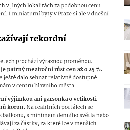
h v jiných lokalitách za podobnou cenu
. I miniaturní byty v Praze si ale v dnešní
zažívají rekordní
h letech prochází výraznou proměnou.
e patrný meziroční růst cen až o 25 %.
ve ještě dalo sehnat relativně dostupné
 cenám v centru hlavního města.
ní výjimkou ani garsonka o velikosti
onů korun
. Na realitních portálech se
ez balkonu, s minimem denního světla nebo
vají za částky, za které lze v menších