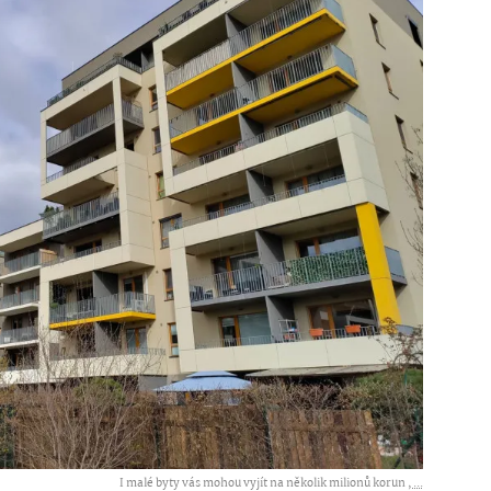
I malé byty vás mohou vyjít na několik milionů korun ,
...