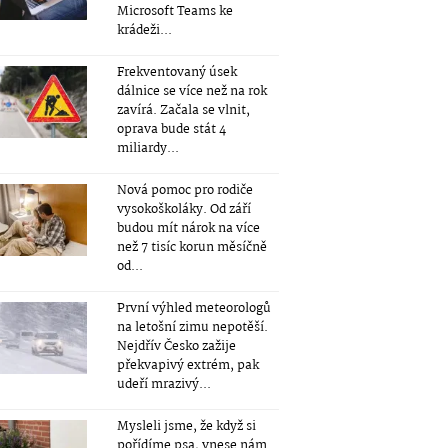
Microsoft Teams ke
krádeži...
Frekventovaný úsek
dálnice se více než na rok
zavírá. Začala se vlnit,
oprava bude stát 4
miliardy...
Nová pomoc pro rodiče
vysokoškoláky. Od září
budou mít nárok na více
než 7 tisíc korun měsíčně
od...
První výhled meteorologů
na letošní zimu nepotěší.
Nejdřív Česko zažije
překvapivý extrém, pak
udeří mrazivý...
Mysleli jsme, že když si
pořídíme psa, vnese nám