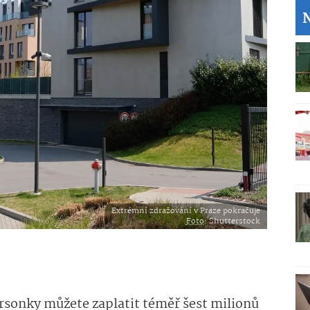
Extrémní zdražování v Praze pokračuje
Foto
: Shutterstock
arsonky můžete zaplatit téměř šest milionů