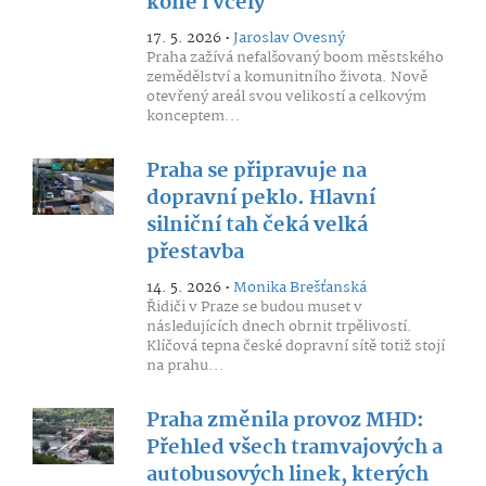
koně i včely
17. 5. 2026 •
Jaroslav Ovesný
Praha zažívá nefalšovaný boom městského
zemědělství a komunitního života. Nově
otevřený areál svou velikostí a celkovým
konceptem...
Praha se připravuje na
dopravní peklo. Hlavní
silniční tah čeká velká
přestavba
14. 5. 2026 •
Monika Brešťanská
Řidiči v Praze se budou muset v
následujících dnech obrnit trpělivostí.
Klíčová tepna české dopravní sítě totiž stojí
na prahu...
Praha změnila provoz MHD:
Přehled všech tramvajových a
autobusových linek, kterých