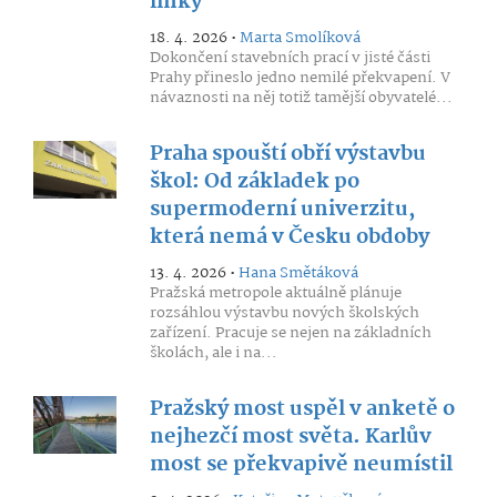
linky
18. 4. 2026 •
Marta Smolíková
Dokončení stavebních prací v jisté části
Prahy přineslo jedno nemilé překvapení. V
návaznosti na něj totiž tamější obyvatelé...
Praha spouští obří výstavbu
škol: Od základek po
supermoderní univerzitu,
která nemá v Česku obdoby
13. 4. 2026 •
Hana Smětáková
Pražská metropole aktuálně plánuje
rozsáhlou výstavbu nových školských
zařízení. Pracuje se nejen na základních
školách, ale i na...
Pražský most uspěl v anketě o
nejhezčí most světa. Karlův
most se překvapivě neumístil