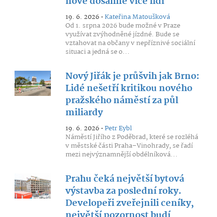
nově dosáhne více lidí
19. 6. 2026 •
Kateřina Matoušková
Od 1. srpna 2026 bude možné v Praze
využívat zvýhodněné jízdné. Bude se
vztahovat na občany v nepříznivé sociální
situaci a jedná se o...
Nový Jiřák je průšvih jak Brno:
Lidé nešetří kritikou nového
pražského náměstí za půl
miliardy
19. 6. 2026 •
Petr Eybl
Náměstí Jiřího z Poděbrad, které se rozléhá
v městské části Praha–Vinohrady, se řadí
mezi nejvýznamnější obdélníková...
Prahu čeká největší bytová
výstavba za poslední roky.
Developeři zveřejnili ceníky,
největší pozornost budí