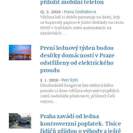
přiložit mobilní telefon
15. 2. 2026 •
Hana Smětáková
Většina lidí si dobře pamatuje na doby, kdy
se kupovaly papírové jízdní doklady na cestu
MHD v trafikách nebo automatech na
zastávkách....
První lednový týden budou
desítky domácností v Praze
odstřiženy od elektrického
proudu
3. 1. 2026 •
Petr Eybl
Dlouhodobě fungovat bez elektrického
proudu si dnes většina obyvatel vyspělých
států nedokáže představit, přičemž Češi
nejsou...
Praha zavádí od ledna
kontroverzní poplatek. Tisíce
řidičů přijdou o výhody a ještě