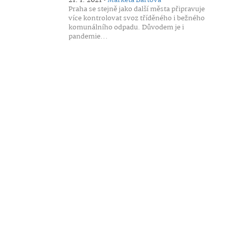
21. 1. 2021 •
Markéta Bártová
Praha se stejně jako další města připravuje
více kontrolovat svoz tříděného i bežného
komunálního odpadu. Důvodem je i
pandemie...