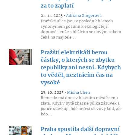
za to zaplatí
21. 11. 2025 •
Adriana Singerová
Pražské ulice jsou v posledních letech
synonymem posunu k ekologičtější
dopravě, jenže s blížícím se novým rokem
čeká na majitele...
Pražští elektrikáři berou
částky, o kterých se zbytku
republiky ani nesní. Kdybych
to věděl, neztrácím čas na
vysoké
23. 10. 2025 •
Misha Chen
Řemeslo má dnes v hlavním městě cenu
zlata. Když v bytě zhasne půlka zásuvek a
jističe stávkují, lidé neřeší slevový kód, ale
kdo...
Praha spustila další dopravní