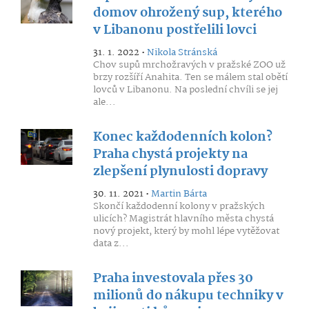
domov ohrožený sup, kterého
v Libanonu postřelili lovci
31. 1. 2022 •
Nikola Stránská
Chov supů mrchožravých v pražské ZOO už
brzy rozšíří Anahita. Ten se málem stal obětí
lovců v Libanonu. Na poslední chvíli se jej
ale...
Konec každodenních kolon?
Praha chystá projekty na
zlepšení plynulosti dopravy
30. 11. 2021 •
Martin Bárta
Skončí každodenní kolony v pražských
ulicích? Magistrát hlavního města chystá
nový projekt, který by mohl lépe vytěžovat
data z...
Praha investovala přes 30
milionů do nákupu techniky v