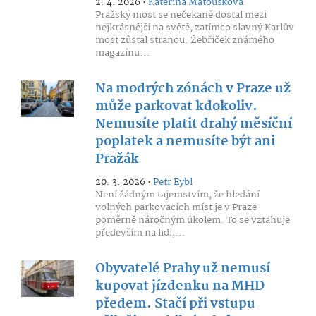
2. 4. 2026 •
Kateřina Matoušková
Pražský most se nečekaně dostal mezi
nejkrásnější na světě, zatímco slavný Karlův
most zůstal stranou. Žebříček známého
magazínu...
Na modrých zónách v Praze už
může parkovat kdokoliv.
Nemusíte platit drahý měsíční
poplatek a nemusíte být ani
Pražák
20. 3. 2026 •
Petr Eybl
Není žádným tajemstvím, že hledání
volných parkovacích míst je v Praze
poměrně náročným úkolem. To se vztahuje
především na lidi,...
Obyvatelé Prahy už nemusí
kupovat jízdenku na MHD
předem. Stačí při vstupu