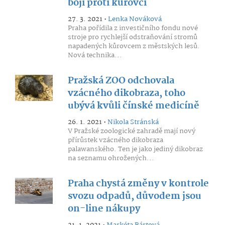
boji proti kůrovci
27. 3. 2021 •
Lenka Nováková
Praha pořídila z investičního fondu nové
stroje pro rychlejší odstraňování stromů
napadených kůrovcem z městských lesů.
Nová technika...
Pražská ZOO odchovala
vzácného dikobraza, toho
ubývá kvůli čínské medicíně
26. 1. 2021 •
Nikola Stránská
V Pražské zoologické zahradě mají nový
přírůstek vzácného dikobraza
palawanského. Ten je jako jediný dikobraz
na seznamu ohrožených...
Praha chystá změny v kontrole
svozu odpadů, důvodem jsou
on-line nákupy