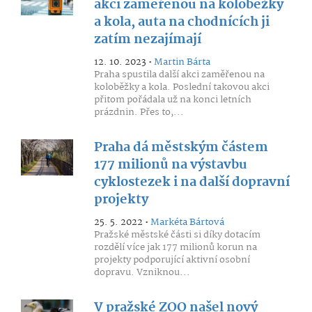
akci zaměřenou na koloběžky
a kola, auta na chodnících ji
zatím nezajímají
12. 10. 2023 •
Martin Bárta
Praha spustila další akci zaměřenou na
koloběžky a kola. Poslední takovou akci
přitom pořádala už na konci letních
prázdnin. Přes to,...
Praha dá městským částem
177 milionů na výstavbu
cyklostezek i na další dopravní
projekty
25. 5. 2022 •
Markéta Bártová
Pražské městské části si díky dotacím
rozdělí více jak 177 milionů korun na
projekty podporující aktivní osobní
dopravu. Vzniknou...
V pražské ZOO našel nový