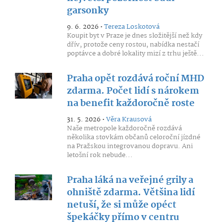
garsonky
9. 6. 2026 •
Tereza Loskotová
Koupit byt v Praze je dnes složitější než kdy
dřív, protože ceny rostou, nabídka nestačí
poptávce a dobré lokality mizí z trhu ještě...
Praha opět rozdává roční MHD
zdarma. Počet lidí s nárokem
na benefit každoročně roste
31. 5. 2026 •
Věra Krausová
Naše metropole každoročně rozdává
několika stovkám občanů celoroční jízdné
na Pražskou integrovanou dopravu. Ani
letošní rok nebude...
Praha láká na veřejné grily a
ohniště zdarma. Většina lidí
netuší, že si může opéct
špekáčky přímo v centru