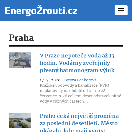
Toggl
navig
Praha
V Praze nepoteče voda až 13
hodin. Vodárny zveřejnily
přesný harmonogram výluk
17. 7. 2026 •
Tereza Loskotová
Pražské vodovody a kanalizace (PVK)
naplánovaly na období od 21. do 28.
července 2026 celkem deset odstávek pitné
vody v různých částech...
Prahu čeká největší proměna
za poslední desetiletí. Město
ukázalo, kde mají vyrůst