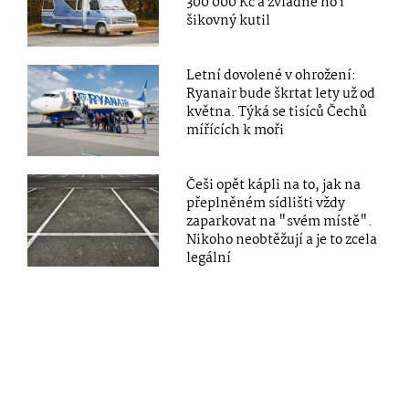
300 000 Kč a zvládne ho i
šikovný kutil
Letní dovolené v ohrožení:
Ryanair bude škrtat lety už od
května. Týká se tisíců Čechů
mířících k moři
Češi opět kápli na to, jak na
přeplněném sídlišti vždy
zaparkovat na "svém místě".
Nikoho neobtěžují a je to zcela
legální