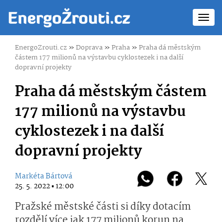
Toggl
navig
EnergoZrouti.cz
»
Doprava
»
Praha
»
Praha dá městským
částem 177 milionů na výstavbu cyklostezek i na další
dopravní projekty
Praha dá městským částem
177 milionů na výstavbu
cyklostezek i na další
dopravní projekty
Markéta Bártová
25. 5. 2022 ▪ 12:00
Pražské městské části si díky dotacím
rozdělí více jak 177 milionů korun na