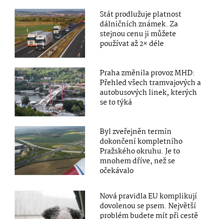
Stát prodlužuje platnost
dálničních známek. Za
stejnou cenu ji můžete
používat až 2× déle
Praha změnila provoz MHD:
Přehled všech tramvajových a
autobusových linek, kterých
se to týká
Byl zveřejněn termín
dokončení kompletního
Pražského okruhu. Je to
mnohem dříve, než se
očekávalo
Nová pravidla EU komplikují
dovolenou se psem. Největší
problém budete mít při cestě