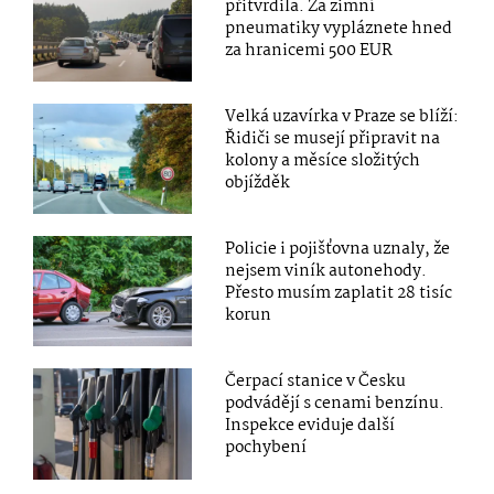
přitvrdila. Za zimní
pneumatiky vypláznete hned
za hranicemi 500 EUR
Velká uzavírka v Praze se blíží:
Řidiči se musejí připravit na
kolony a měsíce složitých
objížděk
Policie i pojišťovna uznaly, že
nejsem viník autonehody.
Přesto musím zaplatit 28 tisíc
korun
Čerpací stanice v Česku
podvádějí s cenami benzínu.
Inspekce eviduje další
pochybení