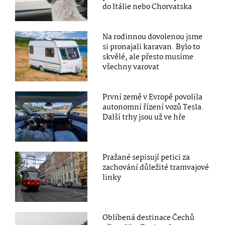
do Itálie nebo Chorvatska
Na rodinnou dovolenou jsme
si pronajali karavan. Bylo to
skvělé, ale přesto musíme
všechny varovat
První země v Evropě povolila
autonomní řízení vozů Tesla.
Další trhy jsou už ve hře
Pražané sepisují petici za
zachování důležité tramvajové
linky
Oblíbená destinace Čechů