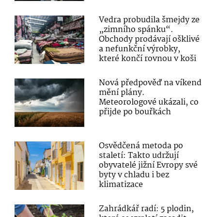
Vedra probudila šmejdy ze
„zimního spánku“.
Obchody prodávají ošklivé
a nefunkční výrobky,
které končí rovnou v koši
Nová předpověď na víkend
mění plány.
Meteorologové ukázali, co
přijde po bouřkách
Osvědčená metoda po
staletí: Takto udržují
obyvatelé jižní Evropy své
byty v chladu i bez
klimatizace
Zahrádkář radí: 5 plodin,