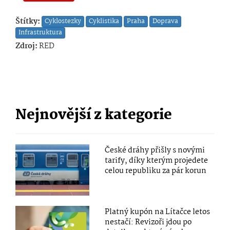
Štítky:
Cyklostezky
Cyklistika
Praha
Doprava
Infrastruktura
Zdroj:
RED
Nejnovější z kategorie
České dráhy přišly s novými
tarify, díky kterým projedete
celou republiku za pár korun
Platný kupón na Lítačce letos
nestačí: Revizoři jdou po