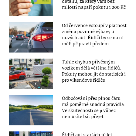
detailu, za který vám bez
milosti napaří pokutu 1 200 Kč
Od července vstoupí v platnost
změna povinné výbavy u
nových aut. Řidiči by se na ni
měli připravit předem
Tuhle chybu s přívěsným
vozíkem dělá většina řidičů.
Pokuty mohou jít do statisíců i
pro víkendové řidiče
Odbočování přes plnou čáru
má poměrně snadná pravidla.
Ve skutečnosti se ji vůbec
nemusíte bát přejet
Řidiči aut starších 10 let