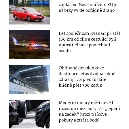
zapláčou. Nové nařízení EU je
už brzy vyjde pořádně draho
Let společnosti Ryanair přistál
160 km od cíle a cestující byli
uprostřed noci ponecháni
osudu
Oblíbené dovolenkové
destinace letos dvojnásobně
zdražují. Za pivo tu dáte
klidně přes 300 korun
Moderní radary měří nově i
rozestup mezi auty: Za „lepení
na zadek“ hrozí tisícové
pokuty a ztráta bodů