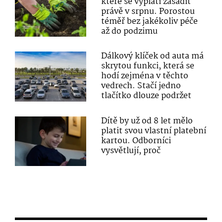
které se vyplatí zasadit
právě v srpnu. Porostou
téměř bez jakékoliv péče
až do podzimu
Dálkový klíček od auta má
skrytou funkci, která se
hodí zejména v těchto
vedrech. Stačí jedno
tlačítko dlouze podržet
Dítě by už od 8 let mělo
platit svou vlastní platební
kartou. Odborníci
vysvětlují, proč