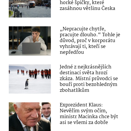
horké špičky, které
zasáhnou většinu Česka
„Nepracujte chytře,
pracujte dlouho.“ Tohle je
důvod, proč v korporátu
vyhrávají ti, kteří se
nepředřou
Jedné z nejkrásnějších
destinací světa hrozí
zkáza. Místní průvodci se
bouří proti bezohledným
zbohatlíkům
Exprezident Klaus:
Nevěřím svým očím,
ministr Macinka chce být
asi se všemi za dobře