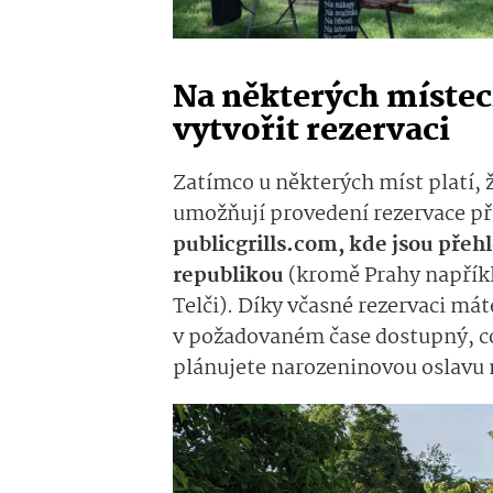
Na některých míste
vytvořit rezervaci
Zatímco u některých míst platí, ž
umožňují provedení rezervace p
publicgrills.com, kde jsou přeh
republikou
(kromě Prahy napříkl
Telči). Díky včasné rezervaci mát
v požadovaném čase dostupný, co
plánujete narozeninovou oslavu n