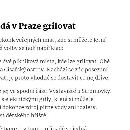
dá v Praze grilovat
kolik veřejných míst, kde si můžete letní
í volby se řadí například:
 dvě pikniková místa, kde lze grilovat. Obě
na Císařský ostrov. Nachází se zde posezení.
t, je proto vhodné se dostavit co nejdříve.
e jej ve spodní části Výstaviště u Stromovky.
 s elektrickými grily, která si můžete
 dokonce zdroj pitné vody ani toalety.
st dětského hřiště.
é tvrze
: I v tomto případě se jedná