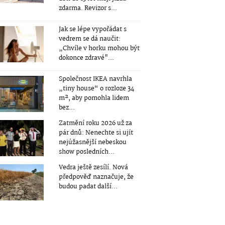
zdarma. Revizor s...
Jak se lépe vypořádat s
vedrem se dá naučit:
„Chvíle v horku mohou být
dokonce zdravé"...
Společnost IKEA navrhla
„tiny house“ o rozloze 34
m², aby pomohla lidem
bez...
Zatmění roku 2026 už za
pár dnů: Nenechte si ujít
nejúžasnější nebeskou
show posledních...
Vedra ještě zesílí. Nová
předpověď naznačuje, že
budou padat další...