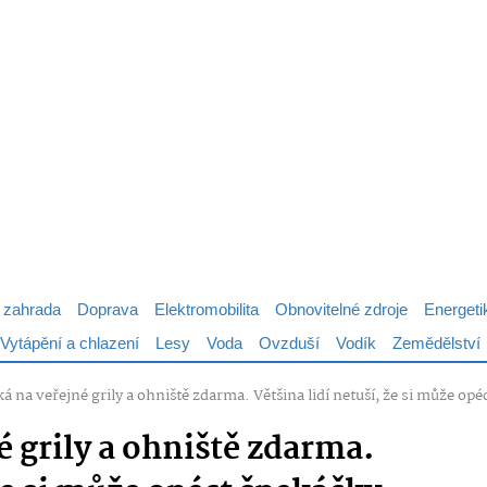
 zahrada
Doprava
Elektromobilita
Obnovitelné zdroje
Energeti
Vytápění a chlazení
Lesy
Voda
Ovzduší
Vodík
Zemědělství
ká na veřejné grily a ohniště zdarma. Většina lidí netuší, že si může o
é grily a ohniště zdarma.