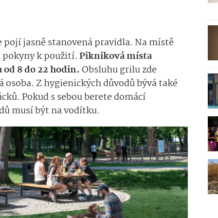
e pojí jasně stanovená pravidla. Na místě
 pokyny k použití.
Pikniková místa
a od 8 do 22 hodin.
Obsluhu grilu zde
lá osoba. Z hygienických důvodů bývá také
ácků. Pokud s sebou berete domácí
dů musí být na vodítku.