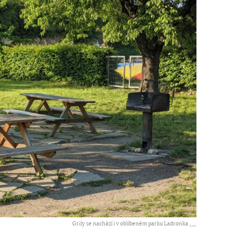
Grily se nachází i v oblíbeném parku Ladronka ,
...