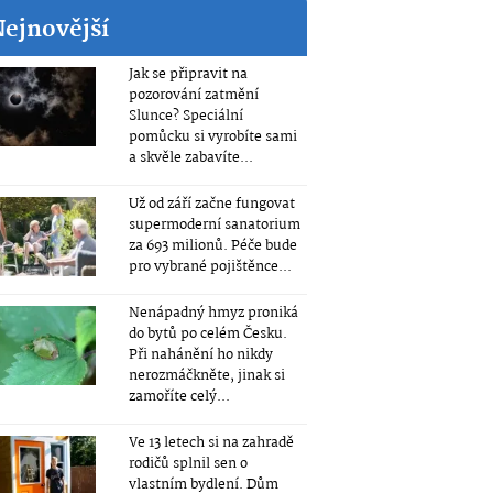
Nejnovější
Jak se připravit na
pozorování zatmění
Slunce? Speciální
pomůcku si vyrobíte sami
a skvěle zabavíte...
Už od září začne fungovat
supermoderní sanatorium
za 693 milionů. Péče bude
pro vybrané pojištěnce...
Nenápadný hmyz proniká
do bytů po celém Česku.
Při nahánění ho nikdy
nerozmáčkněte, jinak si
zamoříte celý...
Ve 13 letech si na zahradě
rodičů splnil sen o
vlastním bydlení. Dům