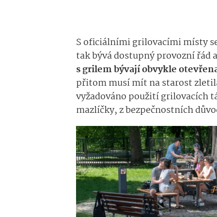
S oficiálními grilovacími místy s
tak bývá dostupný provozní řád a
s grilem bývají obvykle otevřen
přitom musí mít na starost zleti
vyžadováno použití grilovacích t
mazlíčky, z bezpečnostních důvo