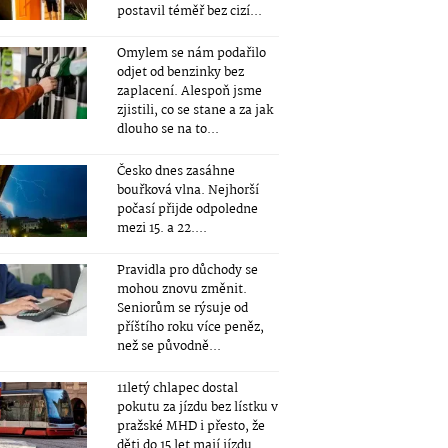
postavil téměř bez cizí...
Omylem se nám podařilo
odjet od benzinky bez
zaplacení. Alespoň jsme
zjistili, co se stane a za jak
dlouho se na to...
Česko dnes zasáhne
bouřková vlna. Nejhorší
počasí přijde odpoledne
mezi 15. a 22....
Pravidla pro důchody se
mohou znovu změnit.
Seniorům se rýsuje od
příštího roku více peněz,
než se původně...
11letý chlapec dostal
pokutu za jízdu bez lístku v
pražské MHD i přesto, že
děti do 15 let mají jízdu