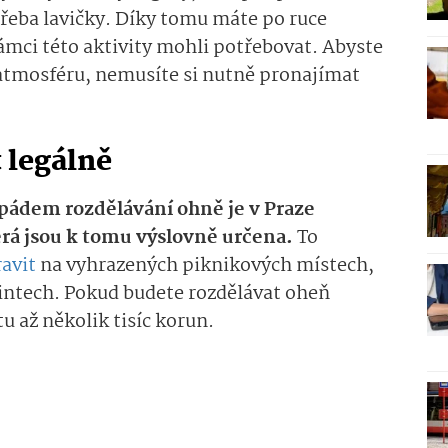
řeba lavičky. Díky tomu máte po ruce
rámci této aktivity mohli potřebovat. Abyste
 atmosféru, nemusíte si nutně pronajímat
t legálně
m pádem rozdělávání ohně je v Praze
rá jsou k tomu výslovně určena.
To
ravit
na vyhrazených piknikových místech,
ointech. Pokud budete rozdělávat oheň
u až několik tisíc korun.