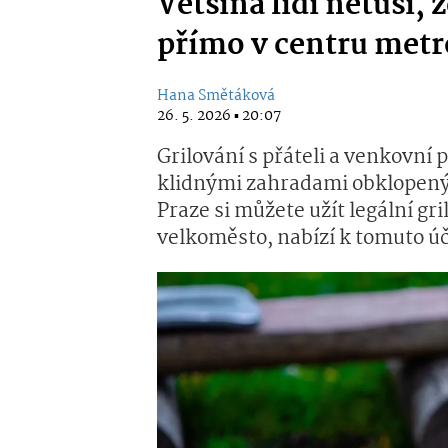
Většina lidí netuší,
přímo v centru metr
Hana Smětáková
26. 5. 2026 ▪ 20:07
Grilování s přáteli a venkovní 
klidnými zahradami obklopenými
Praze si můžete užít legální gr
velkoměsto, nabízí k tomuto úč