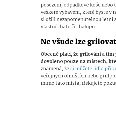
posezení, odpadkové koše nebo t
veškeré vybavení, které byste v 
si užili nezapomenutelnou letní
vlastní chatu či chalupu.
Ne všude lze grilova
Obecně platí, že grilování a tí
dovoleno pouze na místech, kte
znamená, že
si můžete jídlo přip
veřejných ohništích nebo grillp
mimo tato místa, riskujete pokut