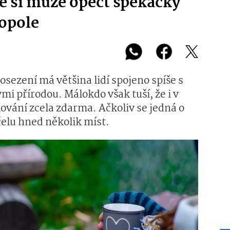
 že si může opéct špekáčky
opole
posezení má většina lidí spojeno spíše s
 přírodou. Málokdo však tuší, že i v
ilování zcela zdarma. Ačkoliv se jedná o
elu hned několik míst.