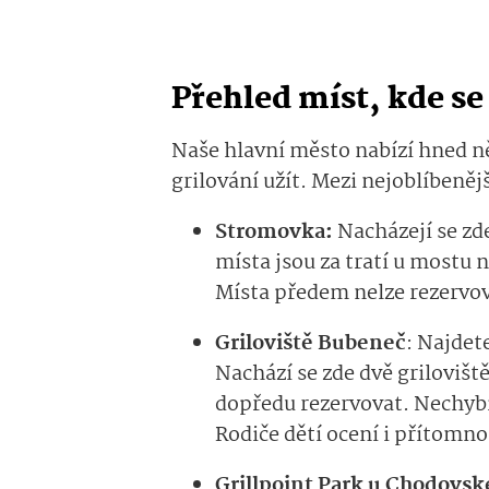
Přehled míst, kde se 
Naše hlavní město nabízí hned ně
grilování užít. Mezi nejoblíbenějš
Stromovka:
Nacházejí se zde
místa jsou za tratí u mostu 
Místa předem nelze rezervova
Griloviště Bubeneč
: Najdet
Nachází se zde dvě griloviště
dopředu rezervovat. Nechybí
Rodiče dětí ocení i přítomno
Grillpoint Park u Chodovsk