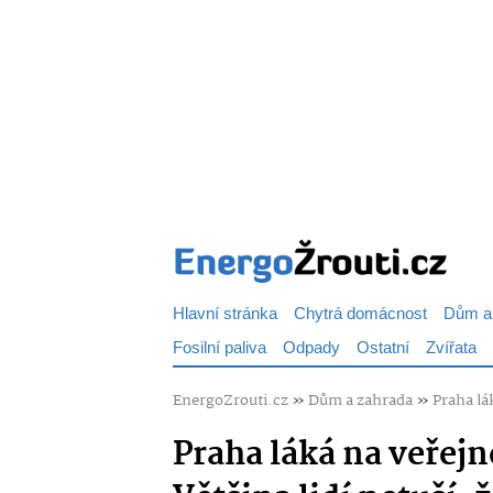
Hlavní stránka
Chytrá domácnost
Dům a
Fosilní paliva
Odpady
Ostatní
Zvířata
EnergoZrouti.cz
»
Dům a zahrada
»
Praha lá
Praha láká na veřejn