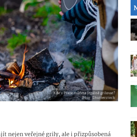
Kde v Praze můžete legálně grilovat?
Foto
: Shutterstock
t nejen veřejné grily, ale i přizpůsobená