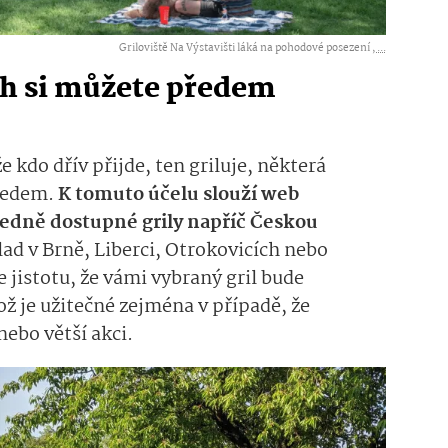
Griloviště Na Výstavišti láká na pohodové posezení ,
...
ch si můžete předem
e kdo dřív přijde, ten griluje, některá
ředem.
K tomuto účelu slouží web
ledně dostupné grily napříč Českou
ad v Brně, Liberci, Otrokovicích nebo
e jistotu, že vámi vybraný gril bude
ž je užitečné zejména v případě, že
ebo větší akci.