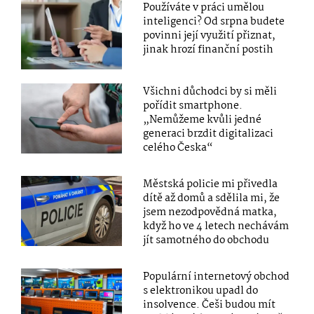
Používáte v práci umělou
inteligenci? Od srpna budete
povinni její využití přiznat,
jinak hrozí finanční postih
Všichni důchodci by si měli
pořídit smartphone.
„Nemůžeme kvůli jedné
generaci brzdit digitalizaci
celého Česka“
Městská policie mi přivedla
dítě až domů a sdělila mi, že
jsem nezodpovědná matka,
když ho ve 4 letech nechávám
jít samotného do obchodu
Populární internetový obchod
s elektronikou upadl do
insolvence. Češi budou mít