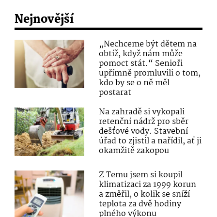
Nejnovější
„Nechceme být dětem na
obtíž, když nám může
pomoct stát.“ Senioři
upřímně promluvili o tom,
kdo by se o ně měl
postarat
Na zahradě si vykopali
retenční nádrž pro sběr
dešťové vody. Stavební
úřad to zjistil a nařídil, ať ji
okamžitě zakopou
Z Temu jsem si koupil
klimatizaci za 1999 korun
a změřil, o kolik se sníží
teplota za dvě hodiny
plného výkonu