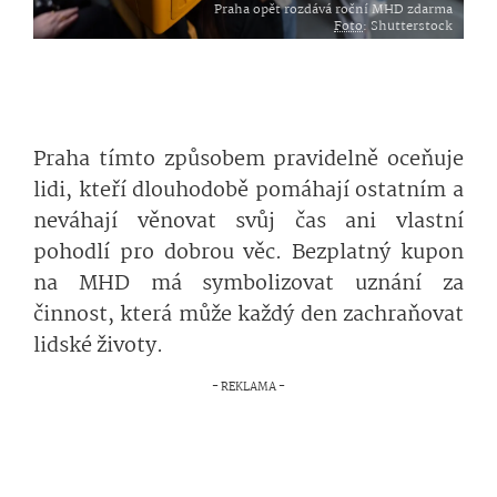
Praha opět rozdává roční MHD zdarma
Foto
: Shutterstock
Praha tímto způsobem pravidelně oceňuje
lidi, kteří dlouhodobě pomáhají ostatním a
neváhají věnovat svůj čas ani vlastní
pohodlí pro dobrou věc. Bezplatný kupon
na MHD má symbolizovat uznání za
činnost, která může každý den zachraňovat
lidské životy.