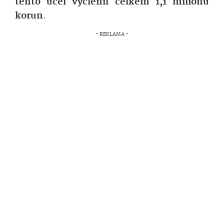
tento účel vyčlenil celkem 1,1 milionu
korun
.