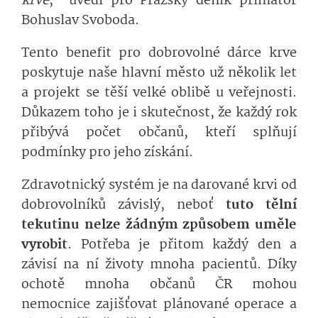
krve
,“ uvedl pro Pražský deník primátor
Bohuslav Svoboda.
Tento benefit pro dobrovolné dárce krve
poskytuje naše hlavní město už několik let
a projekt se těší velké oblibě u veřejnosti.
Důkazem toho je i skutečnost, že každý rok
přibývá počet občanů, kteří splňují
podmínky pro jeho získání.
Zdravotnický systém je na darované krvi od
dobrovolníků závislý, neboť
tuto tělní
tekutinu nelze žádným způsobem uměle
vyrobit
. Potřeba je přitom každý den a
závisí na ní životy mnoha pacientů. Díky
ochotě mnoha občanů ČR mohou
nemocnice zajišťovat plánované operace a