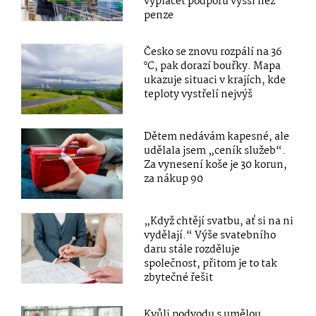
vyplácet podporu vyšší než
penze
Česko se znovu rozpálí na 36
°C, pak dorazí bouřky. Mapa
ukazuje situaci v krajích, kde
teploty vystřelí nejvýš
Dětem nedávám kapesné, ale
udělala jsem „ceník služeb“.
Za vynesení koše je 30 korun,
za nákup 90
„Když chtějí svatbu, ať si na ni
vydělají.“ Výše svatebního
daru stále rozděluje
společnost, přitom je to tak
zbytečné řešit
Kvůli podvodu s umělou