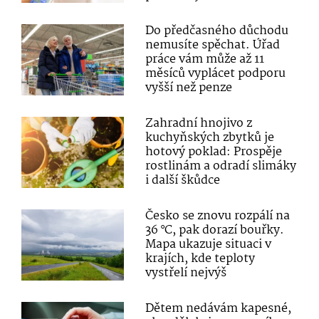
Do předčasného důchodu
nemusíte spěchat. Úřad
práce vám může až 11
měsíců vyplácet podporu
vyšší než penze
Zahradní hnojivo z
kuchyňských zbytků je
hotový poklad: Prospěje
rostlinám a odradí slimáky
i další škůdce
Česko se znovu rozpálí na
36 °C, pak dorazí bouřky.
Mapa ukazuje situaci v
krajích, kde teploty
vystřelí nejvýš
Dětem nedávám kapesné,