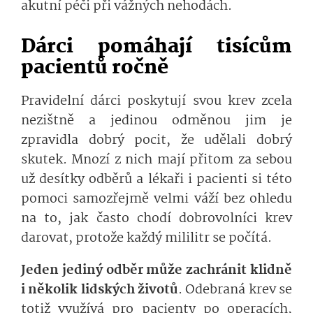
akutní péči při vážných nehodách.
Dárci pomáhají tisícům
pacientů ročně
Pravidelní dárci poskytují svou krev zcela
nezištně a jedinou odměnou jim je
zpravidla dobrý pocit, že udělali dobrý
skutek. Mnozí z nich mají přitom za sebou
už desítky odběrů a lékaři i pacienti si této
pomoci samozřejmě velmi váží bez ohledu
na to, jak často chodí dobrovolníci krev
darovat, protože každý mililitr se počítá.
Jeden jediný odběr může zachránit klidně
i několik lidských životů
. Odebraná krev se
totiž využívá pro pacienty po operacích,