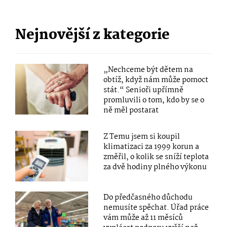
Nejnovější z kategorie
„Nechceme být dětem na
obtíž, když nám může pomoct
stát.“ Senioři upřímně
promluvili o tom, kdo by se o
ně měl postarat
Z Temu jsem si koupil
klimatizaci za 1999 korun a
změřil, o kolik se sníží teplota
za dvě hodiny plného výkonu
Do předčasného důchodu
nemusíte spěchat. Úřad práce
vám může až 11 měsíců