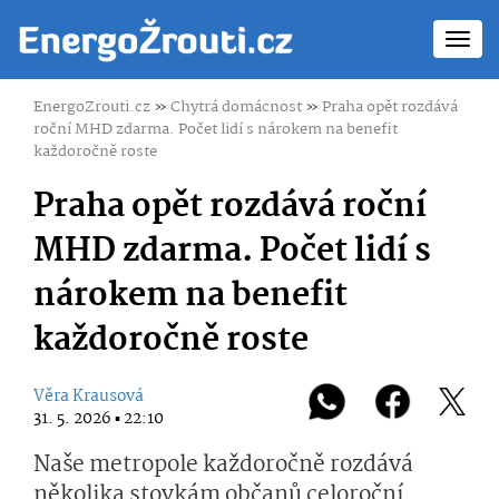
Toggl
navig
EnergoZrouti.cz
»
Chytrá domácnost
»
Praha opět rozdává
roční MHD zdarma. Počet lidí s nárokem na benefit
každoročně roste
Praha opět rozdává roční
MHD zdarma. Počet lidí s
nárokem na benefit
každoročně roste
Věra Krausová
31. 5. 2026 ▪ 22:10
Naše metropole každoročně rozdává
několika stovkám občanů celoroční