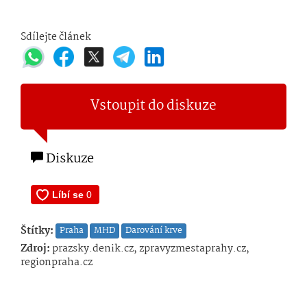
Sdílejte článek
Vstoupit do diskuze
Diskuze
Štítky:
Praha
MHD
Darování krve
Zdroj:
prazsky.denik.cz, zpravyzmestaprahy.cz,
regionpraha.cz