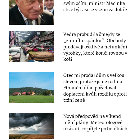
svým očím, ministr Macinka
chce být asi se všemi za dobře
Vedra probudila šmejdy ze
„zimního spánku“. Obchody
prodávají ošklivé a nefunkční
výrobky, které končí rovnou v
koši
Otec mi prodal dům s velkou
slevou, protože jsme rodina.
Finanční úřad požadoval
doplacení kvůli rozdílu oproti
tržní ceně
Nová předpověď na víkend
mění plány. Meteorologové
ukázali, co přijde po bouřkách