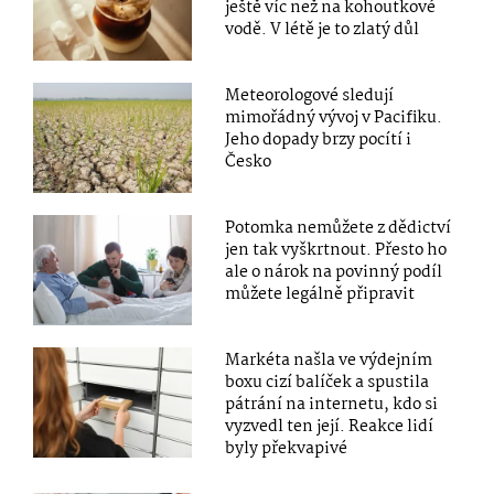
ještě víc než na kohoutkové
vodě. V létě je to zlatý důl
Meteorologové sledují
mimořádný vývoj v Pacifiku.
Jeho dopady brzy pocítí i
Česko
Potomka nemůžete z dědictví
jen tak vyškrtnout. Přesto ho
ale o nárok na povinný podíl
můžete legálně připravit
Markéta našla ve výdejním
boxu cizí balíček a spustila
pátrání na internetu, kdo si
vyzvedl ten její. Reakce lidí
byly překvapivé