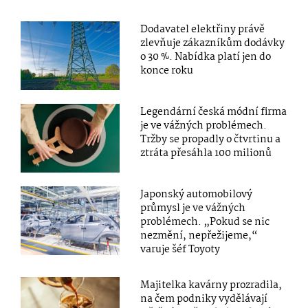
Dodavatel elektřiny právě
zlevňuje zákazníkům dodávky
o 30 %. Nabídka platí jen do
konce roku
Legendární česká módní firma
je ve vážných problémech.
Tržby se propadly o čtvrtinu a
ztráta přesáhla 100 milionů
Japonský automobilový
průmysl je ve vážných
problémech. „Pokud se nic
nezmění, nepřežijeme,“
varuje šéf Toyoty
Majitelka kavárny prozradila,
na čem podniky vydělávají