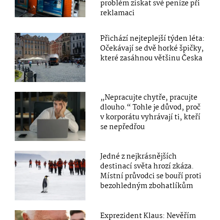
problém získat své peníze při
reklamaci
Přichází nejteplejší týden léta:
Očekávají se dvě horké špičky,
které zasáhnou většinu Česka
„Nepracujte chytře, pracujte
dlouho.“ Tohle je důvod, proč
v korporátu vyhrávají ti, kteří
se nepředřou
Jedné z nejkrásnějších
destinací světa hrozí zkáza.
Místní průvodci se bouří proti
bezohledným zbohatlíkům
Exprezident Klaus: Nevěřím