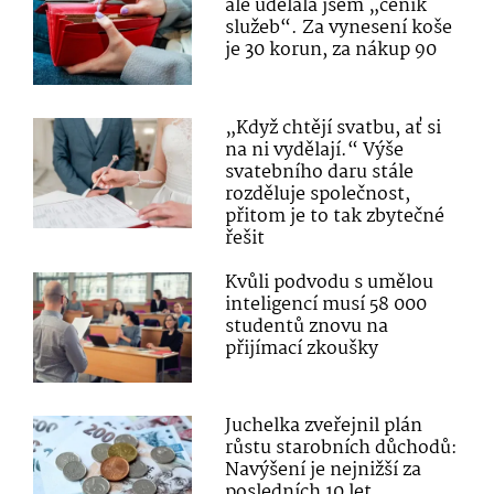
ale udělala jsem „ceník
služeb“. Za vynesení koše
je 30 korun, za nákup 90
„Když chtějí svatbu, ať si
na ni vydělají.“ Výše
svatebního daru stále
rozděluje společnost,
přitom je to tak zbytečné
řešit
Kvůli podvodu s umělou
inteligencí musí 58 000
studentů znovu na
přijímací zkoušky
Juchelka zveřejnil plán
růstu starobních důchodů:
Navýšení je nejnižší za
posledních 10 let