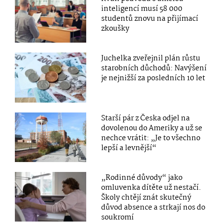
inteligencí musí 58 000
studentů znovu na přijímací
zkoušky
Juchelka zveřejnil plán růstu
starobních důchodů: Navýšení
je nejnižší za posledních 10 let
Starší pár z Česka odjel na
dovolenou do Ameriky a už se
nechce vrátit: „Je to všechno
lepší a levnější“
„Rodinné důvody“ jako
omluvenka dítěte už nestačí.
Školy chtějí znát skutečný
důvod absence a strkají nos do
soukromí