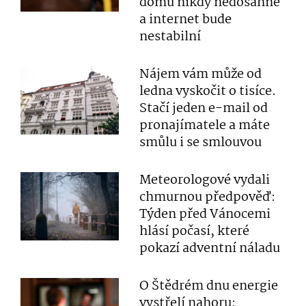
domu nikdy nedosáhne
a internet bude
nestabilní
Nájem vám může od
ledna vyskočit o tisíce.
Stačí jeden e-mail od
pronajímatele a máte
smůlu i se smlouvou
Meteorologové vydali
chmurnou předpověď:
Týden před Vánocemi
hlásí počasí, které
pokazí adventní náladu
O Štědrém dnu energie
vystřelí nahoru: