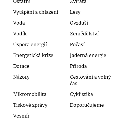
Ostatní
Zvířata
Vytápění a chlazení
Lesy
Voda
Ovzduší
Vodík
Zemědělství
Úspora energií
Počasí
Energetická krize
Jaderná energie
Dotace
Příroda
Názory
Cestování a volný
čas
Mikromobilita
Cyklistika
Tiskové zprávy
Doporučujeme
Vesmír