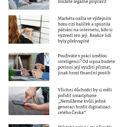
můžete legálně připravit
Markéta našla ve výdejním
boxu cizí balíček a spustila
pátrání na internetu, kdo si
vyzvedl ten její. Reakce lidí
byly překvapivé
Používáte v práci umělou
inteligenci? Od srpna budete
povinni její využití přiznat,
jinak hrozí finanční postih
Všichni důchodci by si měli
pořídit smartphone.
„Nemůžeme kvůli jedné
generaci brzdit digitalizaci
celého Česka“