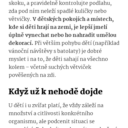
skoku, a pravidelně kontrolujte podlahu,
zda pod ním neleží spadlé kuličky nebo
větvičky.
V dětských pokojích a místech,
kde si děti hrají na zemi, je lepší jmelí
úplně vynechat nebo ho nahradit umělou
dekorací.
Při větším pohybu dětí (například
vánoční návštěvy s batolaty) je dobré
myslet i na to, že děti sahají na všechno
kolem – včetně suchých větviček
pověšených na zdi.
Když už k nehodě dojde
U dětí i u zvířat platí, že vždy záleží na
množství a citlivosti konkrétního
organismu, ale podcenit situaci se