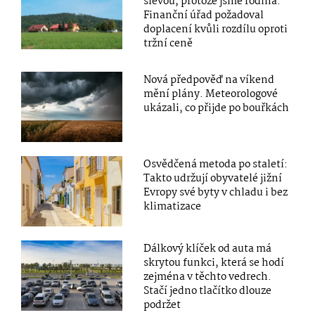
slevou, protože jsme rodina.
Finanční úřad požadoval
doplacení kvůli rozdílu oproti
tržní ceně
Nová předpověď na víkend
mění plány. Meteorologové
ukázali, co přijde po bouřkách
Osvědčená metoda po staletí:
Takto udržují obyvatelé jižní
Evropy své byty v chladu i bez
klimatizace
Dálkový klíček od auta má
skrytou funkci, která se hodí
zejména v těchto vedrech.
Stačí jedno tlačítko dlouze
podržet