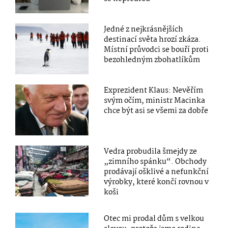
Jedné z nejkrásnějších
destinací světa hrozí zkáza.
Místní průvodci se bouří proti
bezohledným zbohatlíkům
Exprezident Klaus: Nevěřím
svým očím, ministr Macinka
chce být asi se všemi za dobře
Vedra probudila šmejdy ze
„zimního spánku“. Obchody
prodávají ošklivé a nefunkční
výrobky, které končí rovnou v
koši
Otec mi prodal dům s velkou