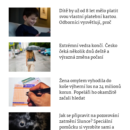
Dítě by už od 8 let mělo platit
svou vlastní platební kartou.
Odborníci vysvětlují, proč
Extrémní vedra končí. Česko
čeká několik dnů deště a
výrazná změna počasí
Žena omylem vyhodila do
koše výherní los na 24 milionů
korun. Popeláři ho okamžitě
začali hledat
Jak se připravit na pozorování
zatmění Slunce? Speciální
pomůcku si vyrobíte sami a