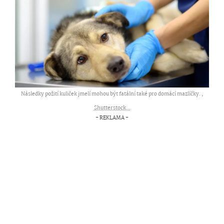
Následky požití kuliček jmelí mohou být fatální také pro domácí mazlíčky. ,
Shutterstock...