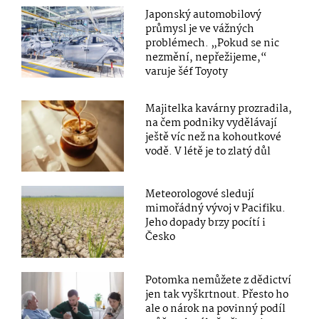
Japonský automobilový
průmysl je ve vážných
problémech. „Pokud se nic
nezmění, nepřežijeme,“
varuje šéf Toyoty
Majitelka kavárny prozradila,
na čem podniky vydělávají
ještě víc než na kohoutkové
vodě. V létě je to zlatý důl
Meteorologové sledují
mimořádný vývoj v Pacifiku.
Jeho dopady brzy pocítí i
Česko
Potomka nemůžete z dědictví
jen tak vyškrtnout. Přesto ho
ale o nárok na povinný podíl