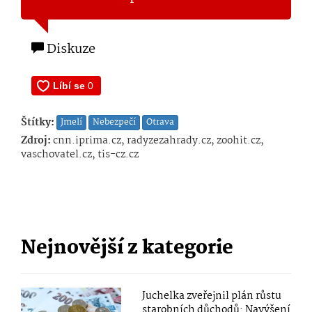
Diskuze
Štítky:
Jmelí
Nebezpečí
Otrava
Zdroj:
cnn.iprima.cz, radyzezahrady.cz, zoohit.cz,
vaschovatel.cz, tis-cz.cz
Nejnovější z kategorie
Juchelka zveřejnil plán růstu
starobních důchodů: Navýšení