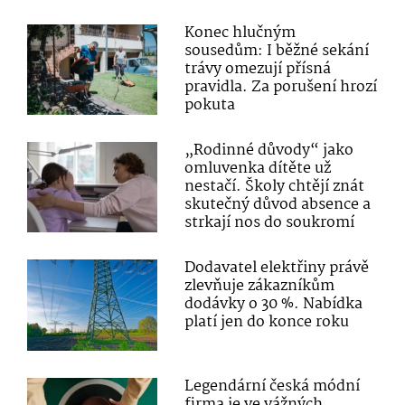
Konec hlučným
sousedům: I běžné sekání
trávy omezují přísná
pravidla. Za porušení hrozí
pokuta
„Rodinné důvody“ jako
omluvenka dítěte už
nestačí. Školy chtějí znát
skutečný důvod absence a
strkají nos do soukromí
Dodavatel elektřiny právě
zlevňuje zákazníkům
dodávky o 30 %. Nabídka
platí jen do konce roku
Legendární česká módní
firma je ve vážných