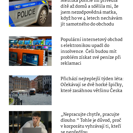
Městská policie mi přivedla
dítě až domů a sdělila mi, že
jsem nezodpovědná matka,
když ho ve 4 letech nechávám
jít samotného do obchodu
Populární internetový obchod
s elektronikou upadl do
insolvence. Češi budou mít
problém získat své peníze při
reklamaci
Přichází nejteplejší týden léta:
Očekávají se dvě horké špičky,
které zasáhnou většinu Česka
„Nepracujte chytře, pracujte
dlouho.“ Tohle je důvod, proč
v korporátu vyhrávají ti, kteří
se nepředřou