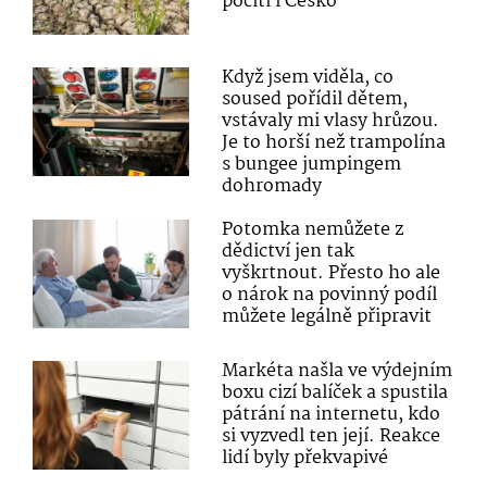
pocítí i Česko
Když jsem viděla, co
soused pořídil dětem,
vstávaly mi vlasy hrůzou.
Je to horší než trampolína
s bungee jumpingem
dohromady
Potomka nemůžete z
dědictví jen tak
vyškrtnout. Přesto ho ale
o nárok na povinný podíl
můžete legálně připravit
Markéta našla ve výdejním
boxu cizí balíček a spustila
pátrání na internetu, kdo
si vyzvedl ten její. Reakce
lidí byly překvapivé