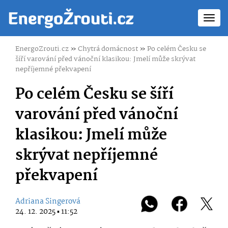
Toggl
navig
EnergoZrouti.cz
»
Chytrá domácnost
»
Po celém Česku se
šíří varování před vánoční klasikou: Jmelí může skrývat
nepříjemné překvapení
Po celém Česku se šíří
varování před vánoční
klasikou: Jmelí může
skrývat nepříjemné
překvapení
Adriana Singerová
24. 12. 2025 ▪ 11:52