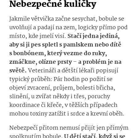
Nebezpečné kuličky
Jakmile větvička začne sesychat, bobule se
uvolňují a padají na zem, logicky přímo pod
místo, kde jmelí visí.
Stačí jedna jediná,
aby si ji pes spletl s pamlskem nebo dítě
s bonbónem, který vezme do ruky,
zmáčkne, olízne prsty – a problém je na
světě.
Veterináři a dětští lékaři popisují
typický průběh: Pár hodin po požití se
objeví zvracení, průjem, bolesti břicha,
slinění, u zvířat někdy i třes, poruchy
koordinace či křeče, v těžších případech
mohou toxiny zatížit i srdce a krevní oběh.
Nebezpečí přitom nemusí přijít jen přímým
spolknutím bobule.
U dětí stačí, když si se