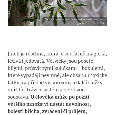
Dejte si pozor na nenápadné kuličky jmelí
Foto
: Shutterstock
Jmelí je rostlina, která je současně magická,
léčivá i jedovatá. Větvičky jsou poseté
bílými, průsvitnými kuličkami – bobulemi,
které vypadají nevinně, ale obsahují toxické
látky, například viskotoxiny a další složky
dráždící trávicí systém a nervovou
soustavu.
U člověka může po požití
většího množství nastat nevolnost,
bolesti břicha, zvracení či průjem,