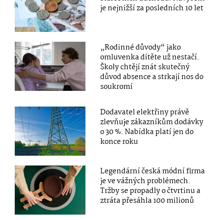
je nejnižší za posledních 10 let
„Rodinné důvody“ jako
omluvenka dítěte už nestačí.
Školy chtějí znát skutečný
důvod absence a strkají nos do
soukromí
Dodavatel elektřiny právě
zlevňuje zákazníkům dodávky
o 30 %. Nabídka platí jen do
konce roku
Legendární česká módní firma
je ve vážných problémech.
Tržby se propadly o čtvrtinu a
ztráta přesáhla 100 milionů