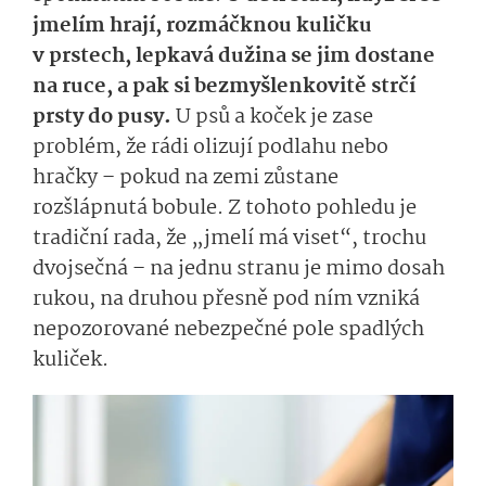
jmelím hrají, rozmáčknou kuličku
v prstech, lepkavá dužina se jim dostane
na ruce, a pak si bezmyšlenkovitě strčí
prsty do pusy.
U psů a koček je zase
problém, že rádi olizují podlahu nebo
hračky – pokud na zemi zůstane
rozšlápnutá bobule. Z tohoto pohledu je
tradiční rada, že „jmelí má viset“, trochu
dvojsečná – na jednu stranu je mimo dosah
rukou, na druhou přesně pod ním vzniká
nepozorované nebezpečné pole spadlých
kuliček.