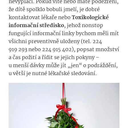
nevyplácí. Pokud víte nebo máte podezření,
že dítě spolklo bobuli jmelí, je dobré
kontaktovat lékaře nebo
Toxikologické
informační středisko
, jehož nonstop
fungující informační linky bychom měli mít
všichni preventivně uloženy (tel. 224
919 293 nebo 224 915 402), popsat množství
a čas požití a řídit se jejich pokyny –
u menší dávky může jít „jen“ o podráždění,
u větší je nutné lékařské sledování.