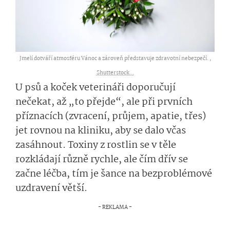
Jmelí dotváří atmosféru Vánoc a zároveň představuje zdravotní nebezpečí. ,
Shutterstock...
U psů a koček veterináři doporučují
nečekat, až „to přejde“, ale při prvních
příznacích (zvracení, průjem, apatie, třes)
jet rovnou na kliniku, aby se dalo včas
zasáhnout. Toxiny z rostlin se v těle
rozkládají různě rychle, ale čím dřív se
začne léčba, tím je šance na bezproblémové
uzdravení větší.