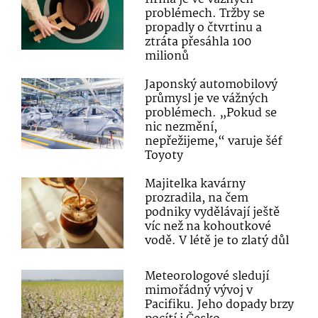
problémech. Tržby se
propadly o čtvrtinu a
ztráta přesáhla 100
milionů
Japonský automobilový
průmysl je ve vážných
problémech. „Pokud se
nic nezmění,
nepřežijeme,“ varuje šéf
Toyoty
Majitelka kavárny
prozradila, na čem
podniky vydělávají ještě
víc než na kohoutkové
vodě. V létě je to zlatý důl
Meteorologové sledují
mimořádný vývoj v
Pacifiku. Jeho dopady brzy