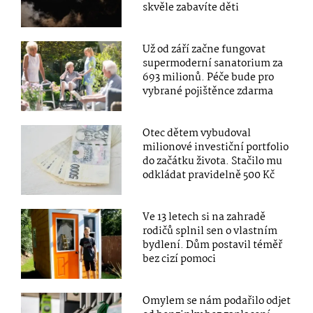
skvěle zabavíte děti
Už od září začne fungovat
supermoderní sanatorium za
693 milionů. Péče bude pro
vybrané pojištěnce zdarma
Otec dětem vybudoval
milionové investiční portfolio
do začátku života. Stačilo mu
odkládat pravidelně 500 Kč
Ve 13 letech si na zahradě
rodičů splnil sen o vlastním
bydlení. Dům postavil téměř
bez cizí pomoci
Omylem se nám podařilo odjet