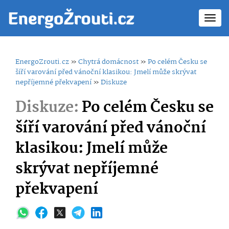
Toggl
navig
EnergoZrouti.cz
»
Chytrá domácnost
»
Po celém Česku se
šíří varování před vánoční klasikou: Jmelí může skrývat
nepříjemné překvapení
»
Diskuze
Diskuze:
Po celém Česku se
šíří varování před vánoční
klasikou: Jmelí může
skrývat nepříjemné
překvapení