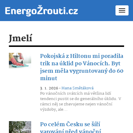
Toggl
navig
Jmelí
Pokojská z Hiltonu mi poradila
trik na úklid po Vánocích. Byt
jsem měla vygruntovaný do 60
minut
3. 1. 2026 •
Hana Smětáková
Po vánočních svátcích má většina lidí
tendenci pustit se do generálního úklidu. V
rámci něj se zbavujeme nejen vánoční
výzdoby, ale...
Po celém Česku se šíří
varování před vánoční