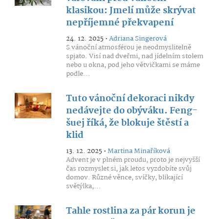
klasikou: Jmelí může skrývat
nepříjemné překvapení
24. 12. 2025 •
Adriana Singerová
S vánoční atmosférou je neodmyslitelně
spjato. Visí nad dveřmi, nad jídelním stolem
nebo u okna, pod jeho větvičkami se máme
podle...
Tuto vánoční dekoraci nikdy
nedávejte do obýváku. Feng-
šuej říká, že blokuje štěstí a
klid
13. 12. 2025 •
Martina Minaříková
Advent je v plném proudu, proto je nejvyšší
čas rozmyslet si, jak letos vyzdobíte svůj
domov. Různé věnce, svíčky, blikající
světýlka,...
Tahle rostlina za pár korun je