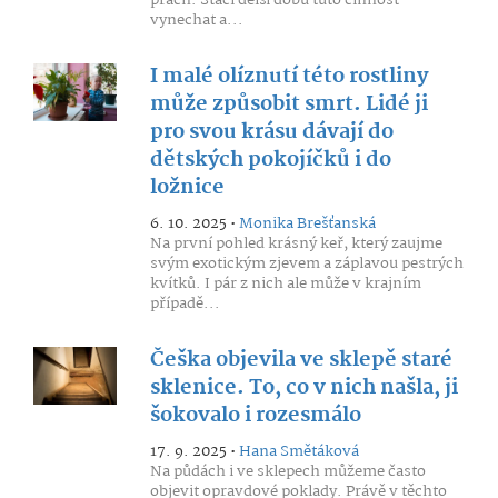
prach. Stačí delší dobu tuto činnost
vynechat a...
I malé olíznutí této rostliny
může způsobit smrt. Lidé ji
pro svou krásu dávají do
dětských pokojíčků i do
ložnice
6. 10. 2025 •
Monika Brešťanská
Na první pohled krásný keř, který zaujme
svým exotickým zjevem a záplavou pestrých
kvítků. I pár z nich ale může v krajním
případě...
Češka objevila ve sklepě staré
sklenice. To, co v nich našla, ji
šokovalo i rozesmálo
17. 9. 2025 •
Hana Smětáková
Na půdách i ve sklepech můžeme často
objevit opravdové poklady. Právě v těchto