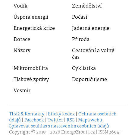
Vodík
Zemědělství
Úspora energií
Počasí
Energetická krize
Jaderná energie
Dotace
Příroda
Názory
Cestování a volný
čas
Mikromobilita
Cyklistika
Tiskové zprávy
Doporučujeme
Vesmír
Tiráž & Kontakty
|
Etický kodex
|
Ochrana osobních
údajů
|
Facebook
|
Twitter
|
RSS
|
Mapa webu
Spravovat souhlas s nastavením osobních údajů
Copyright © 2019 - 2026
EnergoZrouti.cz
| ISSN 2694-