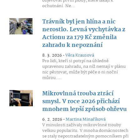
objevovat první plody, které lákají k
ochutnání. Ne...
Trávník byl jen hlína a nic
nerostlo. Levná vychytávka z
Actionu za 179 Kč změnila
zahradu k nepoznání
8. 3. 2026 •
Věra Krausová
Pro lidi, kteří si potrpí na úhledně
upravenou zahradu, na níž nemají v plánu
nic pěstovat, může být péče o ni noční
můrou....
Mikrovlnná trouba ztrácí
smysl. V roce 2026 přichází
mnohem lepší způsob ohřevu
6. 2. 2026 •
Martina Minaříková
V minulosti zažívaly mikrovlnné trouby
velkou popularitu. V mnoha domácnostech
se staly nepostradatelným pomocníkem při