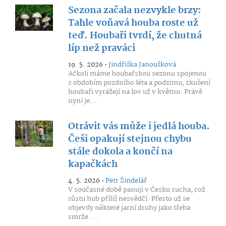
Sezona začala nezvykle brzy:
Tahle voňavá houba roste už
teď. Houbaři tvrdí, že chutná
líp než praváci
19. 5. 2026 •
Jindřiška Janoušková
Ačkoli máme houbařskou sezonu spojenou
s obdobím pozdního léta a podzimu, zkušení
houbaři vyrážejí na lov už v květnu. Právě
nyní je...
Otrávit vás může i jedlá houba.
Češi opakují stejnou chybu
stále dokola a končí na
kapačkách
4. 5. 2026 •
Petr Šindelář
V současné době panují v Česku sucha, což
růstu hub příliš nesvědčí. Přesto už se
objevily některé jarní druhy jako třeba
smrže....