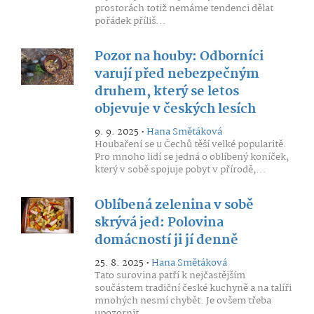
prostorách totiž nemáme tendenci dělat
pořádek příliš...
Pozor na houby: Odborníci
varují před nebezpečným
druhem, který se letos
objevuje v českých lesích
9. 9. 2025 •
Hana Smětáková
Houbaření se u Čechů těší velké popularitě.
Pro mnoho lidí se jedná o oblíbený koníček,
který v sobě spojuje pobyt v přírodě,...
Oblíbená zelenina v sobě
skrývá jed: Polovina
domácností ji jí denně
25. 8. 2025 •
Hana Smětáková
Tato surovina patří k nejčastějším
součástem tradiční české kuchyně a na talíři
mnohých nesmí chybět. Je ovšem třeba
upozornit,...