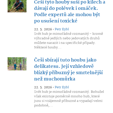
Češi tyto houby suší po kilech a
dávají do polévek i omáček.
Podle expertů ale mohou být
po usušení toxické
22. 5. 2026 •
Petr Eybl
Svět hub je mimořádně rozmanitý - kromě
výhradně jedlých nebo jedovatých druhů
můžete narazit i na specifické případy.
Některé houby...
Češi sbírají tuto houbu jako
delikatesu. Její vzhledově
blízký příbuzný je smrtelnější
než muchomůrka
22. 5. 2026 •
Petr Eybl
Svět hub je mimořádně rozmanitý. Bohužel
však existuje poměrně mnoho hub, které
jsou si vzájemně příbuzné a vypadají velmi
podobně,...