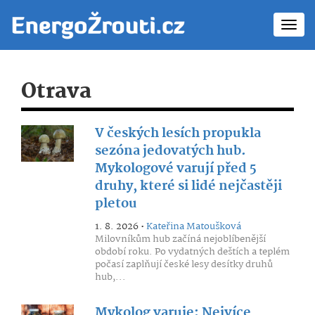
Toggl
navig
Otrava
V českých lesích propukla
sezóna jedovatých hub.
Mykologové varují před 5
druhy, které si lidé nejčastěji
pletou
1. 8. 2026 •
Kateřina Matoušková
Milovníkům hub začíná nejoblíbenější
období roku. Po vydatných deštích a teplém
počasí zaplňují české lesy desítky druhů
hub,...
Mykolog varuje: Nejvíce