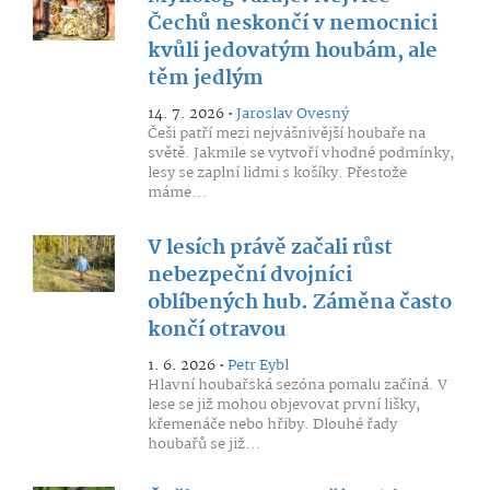
Čechů neskončí v nemocnici
kvůli jedovatým houbám, ale
těm jedlým
14. 7. 2026 •
Jaroslav Ovesný
Češi patří mezi nejvášnivější houbaře na
světě. Jakmile se vytvoří vhodné podmínky,
lesy se zaplní lidmi s košíky. Přestože
máme...
V lesích právě začali růst
nebezpeční dvojníci
oblíbených hub. Záměna často
končí otravou
1. 6. 2026 •
Petr Eybl
Hlavní houbařská sezóna pomalu začíná. V
lese se již mohou objevovat první lišky,
křemenáče nebo hřiby. Dlouhé řady
houbařů se již...