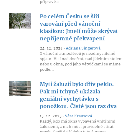
přípravě a...
Po celém Česku se šíří
varování před vánoční
klasikou: Jmelí může skrývat
nepříjemné překvapení
24. 12. 2025 •
Adriana Singerová
S vánoční atmosférou je neodmyslitelně
spjato. Visí nad dveřmi, nad jídelním stolem
nebo u okna, pod jeho větvičkami se máme
podle...
Mytí žaluzií bylo dřív peklo.
Pak mi tchyně ukázala
geniální vychytávku s
ponožkou. Čisté jsou raz dva
15. 12. 2025 •
Věra Krausová
Každý, kdo má okna vybavená vnitřními
žaluziemi, z nich musí pravidelně stírat