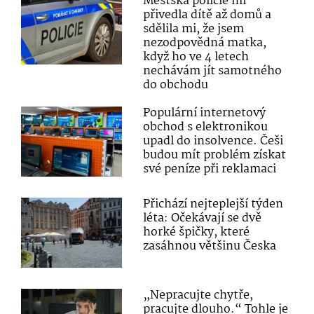
Městská policie mi
přivedla dítě až domů a
sdělila mi, že jsem
nezodpovědná matka,
když ho ve 4 letech
nechávám jít samotného
do obchodu
Populární internetový
obchod s elektronikou
upadl do insolvence. Češi
budou mít problém získat
své peníze při reklamaci
Přichází nejteplejší týden
léta: Očekávají se dvě
horké špičky, které
zasáhnou většinu Česka
„Nepracujte chytře,
pracujte dlouho.“ Tohle je