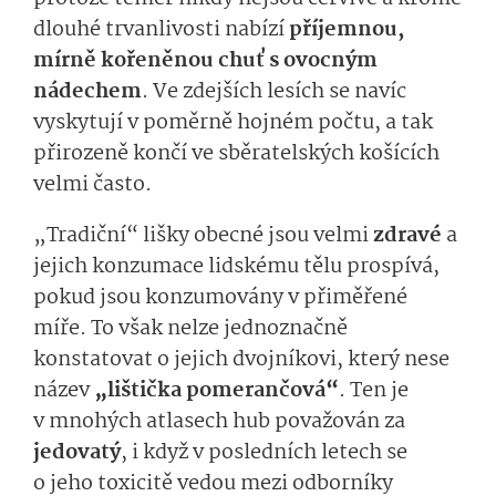
dlouhé trvanlivosti nabízí
příjemnou,
mírně kořeněnou chuť s ovocným
nádechem
. Ve zdejších lesích se navíc
vyskytují v poměrně hojném počtu, a tak
přirozeně končí ve sběratelských košících
velmi často.
„Tradiční“ lišky obecné jsou velmi
zdravé
a
jejich konzumace lidskému tělu prospívá,
pokud jsou konzumovány v přiměřené
míře. To však nelze jednoznačně
konstatovat o jejich dvojníkovi, který nese
název
„lištička pomerančová“
. Ten je
v mnohých atlasech hub považován za
jedovatý
, i když v posledních letech se
o jeho toxicitě vedou mezi odborníky