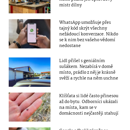
mistr dílny
WhatsApp umožňuje přes
tajný kód skrýt všechny
nežádoucí konverzace. Nikdo
se k nim bez vašeho vědomí
nedostane
Lidl přišel s geniálním
sušákem. Nezabírá v domě
místo, prádlo z něj je krásně
svěží a rychle na něm uschne
Klíšťata si lidé často přinesou
až do bytu. Odborníci ukázali
na místa, kam se v
domácnosti nejčastěji stahují