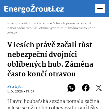
Toggl
navig
EnergoZrouti.cz
»
Ostatní
»
V lesích právě začali růst
nebezpeční dvojníci oblíbených hub. Záměna často končí
otravou
V lesích právě začali růst
nebezpeční dvojníci
oblíbených hub. Záměna
často končí otravou
Petr Eybl
1. 6. 2026 ▪ 17:05
Hlavní houbařská sezóna pomalu začíná.
V lese se již mohou objevovat první lišky,