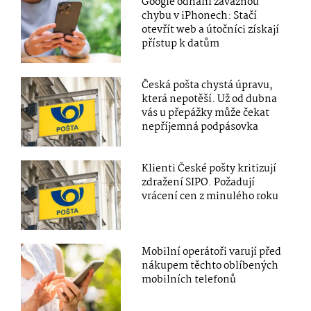
Google odhalil závažnou
chybu v iPhonech: Stačí
otevřít web a útočníci získají
přístup k datům
Česká pošta chystá úpravu,
která nepotěší. Už od dubna
vás u přepážky může čekat
nepříjemná podpásovka
Klienti České pošty kritizují
zdražení SIPO. Požadují
vrácení cen z minulého roku
Mobilní operátoři varují před
nákupem těchto oblíbených
mobilních telefonů