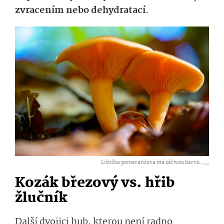
zvracením nebo dehydratací
.
Lištička pomerančová má zářivou barvu. ,
...
Kozák březový vs. hřib
žlučník
Další dvojici hub, kterou není radno