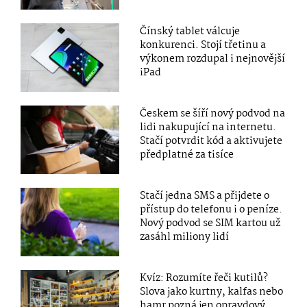
Čínský tablet válcuje
konkurenci. Stojí třetinu a
výkonem rozdupal i nejnovější
iPad
Českem se šíří nový podvod na
lidi nakupující na internetu.
Stačí potvrdit kód a aktivujete
předplatné za tisíce
Stačí jedna SMS a přijdete o
přístup do telefonu i o peníze.
Nový podvod se SIM kartou už
zasáhl miliony lidí
Kvíz: Rozumíte řeči kutilů?
Slova jako kurtny, kalfas nebo
hamr pozná jen opravdový