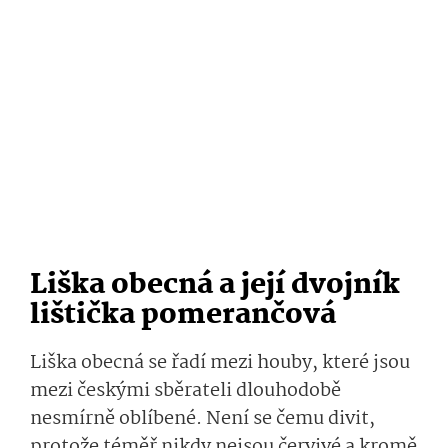
Liška obecná a její dvojník
lištička pomerančová
Liška obecná se řadí mezi houby, které jsou
mezi českými sběrateli dlouhodobě
nesmírně oblíbené. Není se čemu divit,
protože téměř nikdy nejsou červivé a kromě