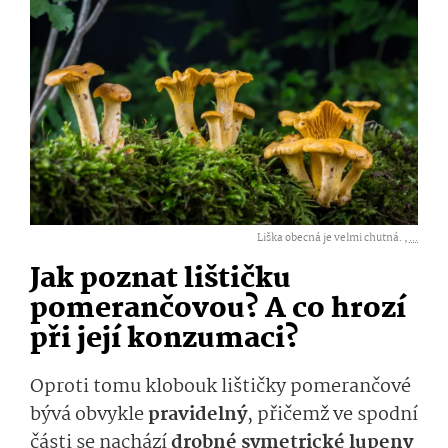
Liška obecná je velmi chutná. ,
...
Jak poznat lištičku
pomerančovou? A co hrozí
při její konzumaci?
Oproti tomu klobouk lištičky pomerančové
bývá obvykle
pravidelný
, přičemž ve spodní
části se nachází
drobné symetrické lupeny