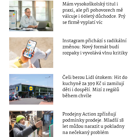
Mám vysokoškolský titul i
praxi, ale při pohovorech mě
válcuje i 60letý důchodce. Prý
se firmě vyplatí víc
Instagram přichází s radikální
změnou: Nový formát budí
rozpaky i vyvolává vlnu kritiky
Češi berou Lidl útokem: Hit do
kuchyně za 399 Kč si zamilují
děti i dospělí. Mizí z regálů
během chvíle
Prodejny Action zpřísňují
podmínky prodeje. Mladší 18
let můžou narazit u pokladny
na nečekaný problém