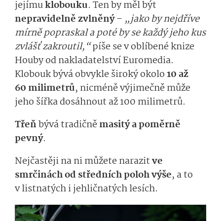
jejímu
klobouku
. Ten by měl být
nepravidelně zvlněný
–
„jako by nejdříve
mírně popraskal a poté by se každý jeho kus
zvlášť zakroutil,“
píše se v oblíbené knize
Houby od nakladatelství Euromedia.
Klobouk bývá obvykle široký okolo
10 až
60 milimetrů
, nicméně výjimečně může
jeho šířka dosáhnout až 100 milimetrů.
Třeň
bývá tradičně
masitý a poměrně
pevný
.
Nejčastěji na ni můžete narazit
ve
smrčinách od středních poloh výše
, a to
v listnatých i jehličnatých lesích.