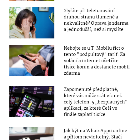
Slyšíte při telefonování
druhou stranu tlumeně a
nekvalitně? Oprava je zdarma
a jednodušší, než si myslíte
Nebojte se u T-Mobilu říct o
tento "podpultový" tarif. Za
volání a internet ušetříte
tisíce korun a dostanete mobil
zdarma
Zapomenuté předplatné,
které vás může stát víc než
celý telefon. 5 „bezplatných“
aplikací, za které Češi ve
finále zaplatí tisíce
Jak být na WhatsAppu online
a přitom neviditelný. Stačí