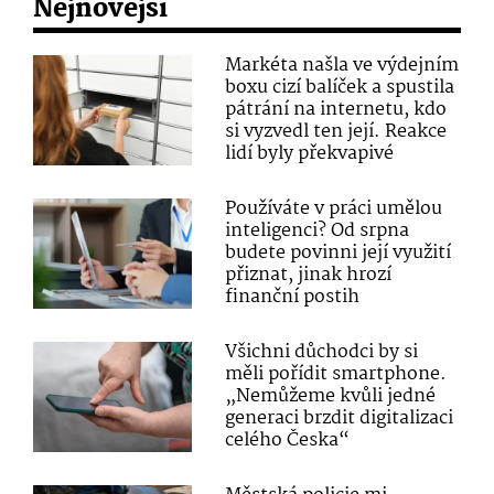
Nejnovější
Markéta našla ve výdejním
boxu cizí balíček a spustila
pátrání na internetu, kdo
si vyzvedl ten její. Reakce
lidí byly překvapivé
Používáte v práci umělou
inteligenci? Od srpna
budete povinni její využití
přiznat, jinak hrozí
finanční postih
Všichni důchodci by si
měli pořídit smartphone.
„Nemůžeme kvůli jedné
generaci brzdit digitalizaci
celého Česka“