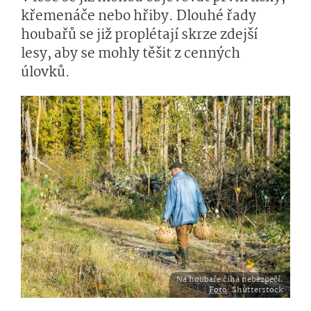
křemenáče nebo hřiby. Dlouhé řady
houbařů se již proplétají skrze zdejší
lesy, aby se mohly těšit z cenných
úlovků.
Na houbaře číhá nebezpečí.
Foto
: Shutterstock