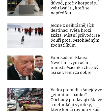
důvod, proč v korporátu
vyhrávají ti, kteří se
nepředřou
Jedné z nejkrásnějších
destinací světa hrozí
zkáza. Místní průvodci se
bouří proti bezohledným
zbohatlíkům
Exprezident Klaus:
Nevěřím svým očím,
ministr Macinka chce být
asi se všemi za dobře
Vedra probudila šmejdy ze
„zimního spánku“.
Obchody prodávají ošklivé
a nefunkční výrobky,
které končí rovnou v koši