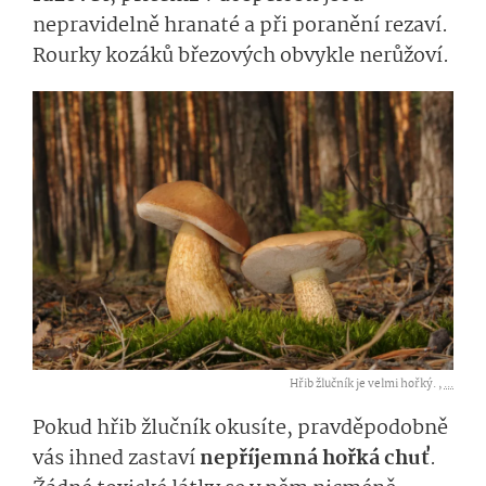
nepravidelně hranaté a při poranění rezaví.
Rourky kozáků březových obvykle nerůžoví.
Hřib žlučník je velmi hořký. ,
...
Pokud hřib žlučník okusíte, pravděpodobně
vás ihned zastaví
nepříjemná hořká chuť
.