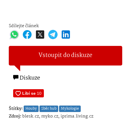
Sdílejte článek
Vstoupit do diskuze
Diskuze
Štítky:
Houby
Sběr hub
Mykologie
Zdroj:
blesk.cz, myko.cz, iprima.living.cz