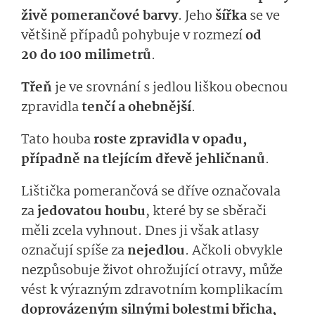
živě pomerančové barvy
. Jeho
šířka
se ve
většině případů pohybuje v rozmezí
od
20 do 100 milimetrů
.
Třeň
je ve srovnání s jedlou liškou obecnou
zpravidla
tenčí a ohebnější
.
Tato houba
roste zpravidla v opadu,
případně na tlejícím dřevě jehličnanů
.
Lištička pomerančová se dříve označovala
za
jedovatou houbu
, které by se sběrači
měli zcela vyhnout. Dnes ji však atlasy
označují spíše za
nejedlou
. Ačkoli obvykle
nezpůsobuje život ohrožující otravy, může
vést k výrazným zdravotním komplikacím
doprovázeným silnými bolestmi břicha,