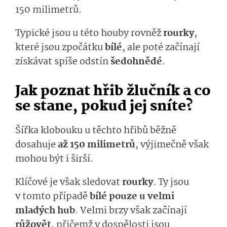
150 milimetrů.
Typické jsou u této houby rovněž
rourky
,
které jsou zpočátku
bílé
, ale poté začínají
získávat spíše odstín
šedohnědé
.
Jak poznat hřib žlučník a co
se stane, pokud jej sníte?
Šířka klobouku u těchto hřibů běžně
dosahuje
až 150 milimetrů
, výjimečně však
mohou být i širší.
Klíčové je však sledovat
rourky
. Ty jsou
v tomto případě
bílé pouze u velmi
mladých hub
. Velmi brzy však začínají
růžovět
, přičemž v dospělosti jsou