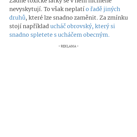
Žádné toxické látky se v něm nicméně
nevyskytují. To však neplatí
o řadě jiných
druhů
, které lze snadno zaměnit. Za zmínku
stojí například
ucháč obrovský, který si
snadno spletete s ucháčem obecným.