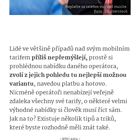
Neplaťte za telefon víc, než musíte.
Foto
: Shutterstock
Lidé ve většině případů nad svým mobilním
tarifem
příliš nepřemýšlejí,
prostě si
prohlédnou nabídku daného operátora,
zvolí z jejich pohledu tu nejlepší možnou
variantu
, navedou platbu a hotovo.
Nicméně operátoři nenabízejí veřejně
zdaleka všechny své tarify, o některé velmi
výhodné nabídky si člověk musí říct sám.
Jak na to? Existuje několik tipů a triků,
které byste rozhodně měli znát také.