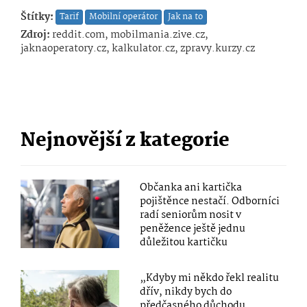
Štítky:
Tarif
Mobilní operátor
Jak na to
Zdroj:
reddit.com, mobilmania.zive.cz,
jaknaoperatory.cz, kalkulator.cz, zpravy.kurzy.cz
Nejnovější z kategorie
Občanka ani kartička
pojištěnce nestačí. Odborníci
radí seniorům nosit v
peněžence ještě jednu
důležitou kartičku
„Kdyby mi někdo řekl realitu
dřív, nikdy bych do
předčasného důchodu