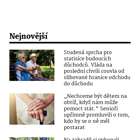
Nejnovější
Studená sprcha pro
statisíce budoucích
důchodců. Vláda na
poslední chvíli couvla od
slibované hranice odchodu
do důchodu
„Nechceme být dětem na
obtíž, když nám může
pomoct stát.“ Senioři
upřímně promluvili o tom,
kdo by se o ně měl
postarat