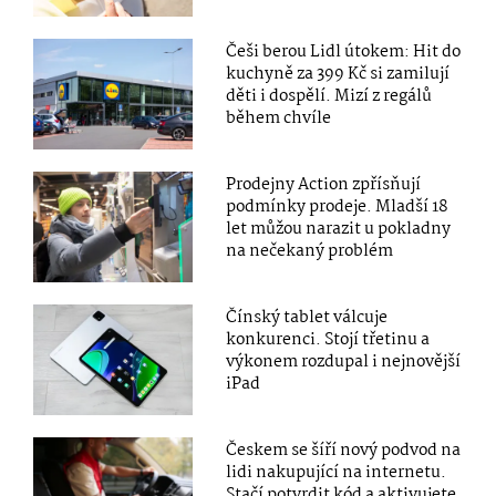
Češi berou Lidl útokem: Hit do
kuchyně za 399 Kč si zamilují
děti i dospělí. Mizí z regálů
během chvíle
Prodejny Action zpřísňují
podmínky prodeje. Mladší 18
let můžou narazit u pokladny
na nečekaný problém
Čínský tablet válcuje
konkurenci. Stojí třetinu a
výkonem rozdupal i nejnovější
iPad
Českem se šíří nový podvod na
lidi nakupující na internetu.
Stačí potvrdit kód a aktivujete