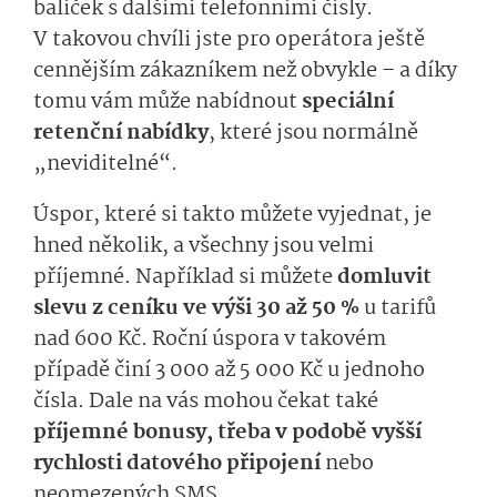
balíček s dalšími telefonními čísly.
V takovou chvíli jste pro operátora ještě
cennějším zákazníkem než obvykle – a díky
tomu vám může nabídnout
speciální
retenční nabídky
, které jsou normálně
„neviditelné“.
Úspor, které si takto můžete vyjednat, je
hned několik, a všechny jsou velmi
příjemné. Například si můžete
domluvit
slevu z ceníku ve výši 30 až 50 %
u tarifů
nad 600 Kč. Roční úspora v takovém
případě činí 3 000 až 5 000 Kč u jednoho
čísla. Dale na vás mohou čekat také
příjemné bonusy, třeba v podobě vyšší
rychlosti datového připojení
nebo
neomezených SMS.