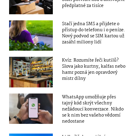
předplatné za tisíce
Stačí jedna SMS a přijdete o
přístup do telefonu i o peníze.
Nový podvod se SIM kartou už
zasáhl miliony lidí
Kvíz: Rozumíte řeči kutilů?
Slova jako kurtny, kalfas nebo
hamr pozná jen opravdový
mistr dílny
WhatsApp umožňuje přes
tajný kód skrýt všechny
nežádoucí konverzace. Nikdo
se k nim bez vašeho vědomí
nedostane