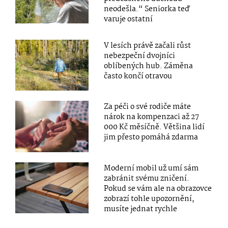
neodešla.“ Seniorka teď
varuje ostatní
V lesích právě začali růst
nebezpeční dvojníci
oblíbených hub. Záměna
často končí otravou
Za péči o své rodiče máte
nárok na kompenzaci až 27
000 Kč měsíčně. Většina lidí
jim přesto pomáhá zdarma
Moderní mobil už umí sám
zabránit svému zničení.
Pokud se vám ale na obrazovce
zobrazí tohle upozornění,
musíte jednat rychle