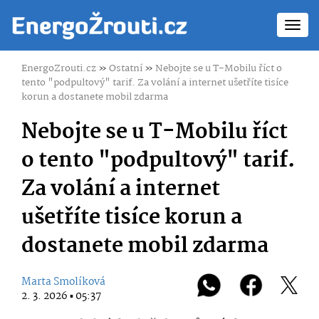
Toggl
navig
EnergoZrouti.cz
»
Ostatní
»
Nebojte se u T-Mobilu říct o
tento "podpultový" tarif. Za volání a internet ušetříte tisíce
korun a dostanete mobil zdarma
Nebojte se u T-Mobilu říct
o tento "podpultový" tarif.
Za volání a internet
ušetříte tisíce korun a
dostanete mobil zdarma
Marta Smolíková
2. 3. 2026 ▪ 05:37