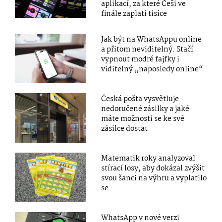
aplikací, za které Češi ve
finále zaplatí tisíce
Jak být na WhatsAppu online
a přitom neviditelný. Stačí
vypnout modré fajfky i
viditelný „naposledy online“
Česká pošta vysvětluje
nedoručené zásilky a jaké
máte možnosti se ke své
zásilce dostat
Matematik roky analyzoval
stírací losy, aby dokázal zvýšit
svou šanci na výhru a vyplatilo
se
WhatsApp v nové verzi