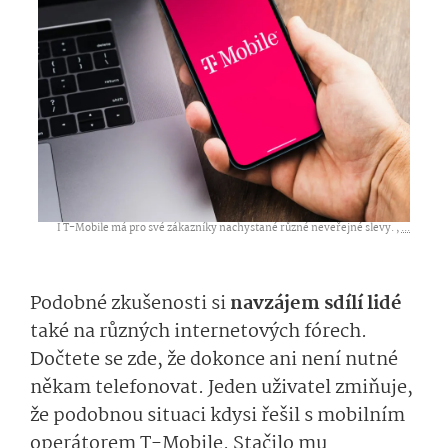
I T-Mobile má pro své zákazníky nachystané různé neveřejné slevy. ,
...
Podobné zkušenosti si
navzájem sdílí lidé
také na různých internetových fórech.
Dočtete se zde, že dokonce ani není nutné
někam telefonovat. Jeden uživatel zmiňuje,
že podobnou situaci kdysi řešil s mobilním
operátorem T-Mobile. Stačilo mu