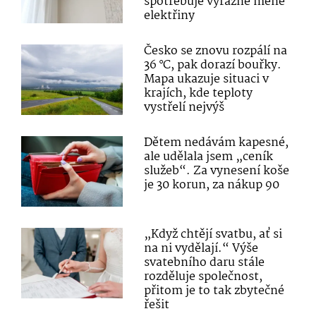
spotřebuje výrazně méně
elektřiny
Česko se znovu rozpálí na
36 °C, pak dorazí bouřky.
Mapa ukazuje situaci v
krajích, kde teploty
vystřelí nejvýš
Dětem nedávám kapesné,
ale udělala jsem „ceník
služeb“. Za vynesení koše
je 30 korun, za nákup 90
„Když chtějí svatbu, ať si
na ni vydělají.“ Výše
svatebního daru stále
rozděluje společnost,
přitom je to tak zbytečné
řešit