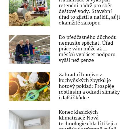
Na zahradě si vykopali
retenční nádrž pro sběr
dešťové vody. Stavební
úřad to zjistil a nařídil, ať ji
okamžitě zakopou
Do předčasného důchodu
nemusíte spěchat. Úřad
práce vám může až 11
měsíců vyplácet podporu
vyšší než penze
Zahradní hnojivo z
kuchyňských zbytků je
hotový poklad: Prospěje
rostlinám a odradí slimáky
i další škůdce
Konec klasických
klimatizací: Nová
technologie chladí tišeji a