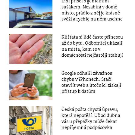
Lidl přišel s geniálním
sušákem. Nezabírá v domě
místo, prádlo z něj je krásně
svěží a rychle na něm uschne
Klíšťata si lidé často přinesou
až do bytu. Odborníci ukázali
na místa, kam se v
domácnosti nejčastěji stahují
Google odhalil závažnou
chybu v iPhonech: Stačí
otevřít web a útočníci získají
přístup k datům
Česká pošta chystá úpravu,
která nepotěší. Už od dubna
vás u přepážky může čekat
nepříjemná podpásovka