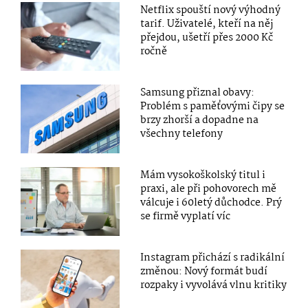
Netflix spouští nový výhodný
tarif. Uživatelé, kteří na něj
přejdou, ušetří přes 2000 Kč
ročně
Samsung přiznal obavy:
Problém s paměťovými čipy se
brzy zhorší a dopadne na
všechny telefony
Mám vysokoškolský titul i
praxi, ale při pohovorech mě
válcuje i 60letý důchodce. Prý
se firmě vyplatí víc
Instagram přichází s radikální
změnou: Nový formát budí
rozpaky i vyvolává vlnu kritiky