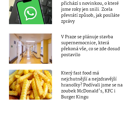
přichází s novinkou, o které
jsme roky jen snili. Zcela
převrátí způsob, jak posíláte
zprávy
V Praze se plánuje stavba
supernemocnice, která
překoná vše, co se zde dosud
postavilo
Který fast food má
nejchutnější a nejzdravější
hranolky? Podívali jsme se na
zoubek McDonald's, KFC i
Burger Kingu