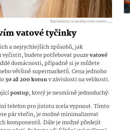
Reproduktory se zanášejí velmi snadno. ,
...
tvím vatové tyčinky
ích a nejrychlejších způsobů, jak
 vyčistit, budete potřebovat pouze
vatové
každé domácnosti, případně si je můžete
i nebo většině supermarketů. Cena jednoho
lo
30 až 200 korun
v závislosti na velikosti.
jící
postup
, který je nesmírně jednoduchý:
ní telefon pro jistotu zcela vypnout. Tímto
re pár vteřin, je možné minimalizovat
ých komponentů. Dále je možné předejít