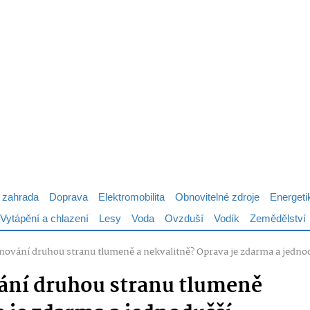
 zahrada
Doprava
Elektromobilita
Obnovitelné zdroje
Energeti
Vytápění a chlazení
Lesy
Voda
Ovzduší
Vodík
Zemědělství
fonování druhou stranu tlumeně a nekvalitně? Oprava je zdarma a jednod
ování druhou stranu tlumeně