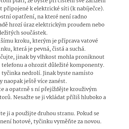
om platí, že byste při čištění své zařízení
připojené k elektrické síti (k nabíječce).
stní opatření, na které není radno
dě hrozí úraz elektrickým proudem nebo
ůležitých součástek.
lšímu kroku, kterým je příprava vatové
nku, která je pevná, čistá a suchá.
čujte, jinak by vlhkost mohla proniknout
o telefonu a ohrozit důležité komponenty.
e tyčinka nedrolí. Jinak byste namísto
y naopak ještě více zanést.
e a opatrně s ní přejíždějte krouživým
rů. Nesažte se ji vkládat příliš hluboko a
čte ji a použijte druhou stranu. Pokud se
í není hotové, tyčinku vyměňte za novou.