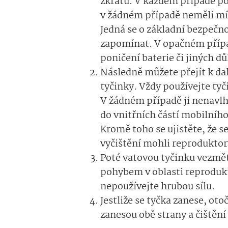
zkratu. V každém případě pot
v žádném případě neměli mít 
Jedná se o základní bezpečno
zapomínat. V opačném přípa
poničení baterie či jiných d
Následně můžete přejít k da
tyčinky. Vždy používejte tyči
V žádném případě ji nenavlh
do vnitřních částí mobilníh
Kromě toho se ujistěte, že s
vyčištění mohli reproduktor
Poté vatovou tyčinku vezmět
pohybem v oblasti reprodukto
nepoužívejte hrubou sílu.
Jestliže se tyčka zanese, oto
zanesou obě strany a čištěn