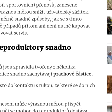
př. sportovních) přenosů, zanesené
raznou měrou snížit uživatelský zážitek.
oměrně snadné způsoby, jak se s tímto
ě případů přitom ani není nutné kupovat
ěvovat servis.
reproduktory snadno
 jsou zpravidla tvořeny z několika
elice snadno zachytávají
prachové částice
.
sto do kontaktu s rukou, ze které se do nich
zanesení může výraznou měrou přispět
m něj se mohou do reproduktorů dostávat