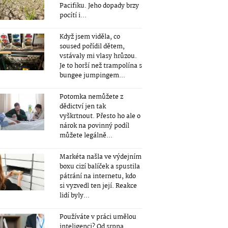
Pacifiku. Jeho dopady brzy
pocítí i...
Když jsem viděla, co
soused pořídil dětem,
vstávaly mi vlasy hrůzou.
Je to horší než trampolína s
bungee jumpingem...
Potomka nemůžete z
dědictví jen tak
vyškrtnout. Přesto ho ale o
nárok na povinný podíl
můžete legálně...
Markéta našla ve výdejním
boxu cizí balíček a spustila
pátrání na internetu, kdo
si vyzvedl ten její. Reakce
lidí byly...
Používáte v práci umělou
inteligenci? Od srpna