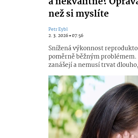
a nekvalitně? Oprava
než si myslíte
Petr Eybl
2. 3. 2026 ▪ 07:56
Snížená výkonnost reproduktorů
poměrně běžným problémem. T
zanášejí a nemusí trvat dlouho,