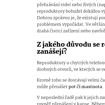
přehrávání videí nebo živých (na
reproduktory bohužel dokážou vý
Dobrou zprávou je, že existují p
problémem vypořádat. Ve většin
drahá čisticí zařízení nebo navšt
Z jakého důvodu se 
zanášejí?
Reproduktory u chytrých telefonů
drobných otvorů, ve kterých se v
Kromě toho se dostávají velmi ča
může přenášet
pot či mastnota
.
V neposlední řadě pak k jejich 
rovněž přenášení v kapse. Běhe