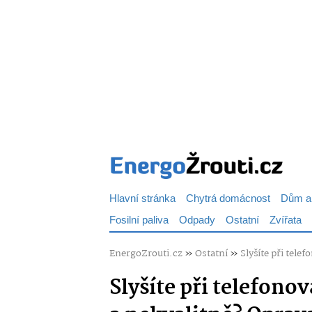
Hlavní stránka
Chytrá domácnost
Dům a
Fosilní paliva
Odpady
Ostatní
Zvířata
EnergoZrouti.cz
»
Ostatní
»
Slyšíte při tele
Slyšíte při telefon