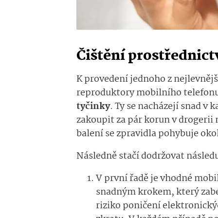
Čištění prostřednic
K provedení jednoho z nejlevnějš
reproduktory mobilního telefonu
tyčinky
. Ty se nacházejí snad v 
zakoupit za pár korun v drogeri
balení se zpravidla pohybuje oko
Následně stačí dodržovat následu
V první řadě je vhodné mobil
snadným krokem, který zabe
riziko poničení elektronick