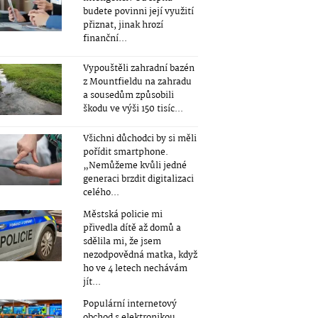
budete povinni její využití
přiznat, jinak hrozí
finanční...
Vypouštěli zahradní bazén
z Mountfieldu na zahradu
a sousedům způsobili
škodu ve výši 150 tisíc...
Všichni důchodci by si měli
pořídit smartphone.
„Nemůžeme kvůli jedné
generaci brzdit digitalizaci
celého...
Městská policie mi
přivedla dítě až domů a
sdělila mi, že jsem
nezodpovědná matka, když
ho ve 4 letech nechávám
jít...
Populární internetový
obchod s elektronikou