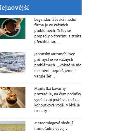
Nejnovější
Legendární česká módní
firma je ve vážných
problémech. Tržby se
propadly o čtvrtinu a ztráta
přesáhla 100...
Japonský automobilový
průmysl je ve vážných
problémech. „Pokud se nic
nezmění, nepřežijeme,“
varuje šéf...
Majitelka kavárny
prozradila, na čem podniky
vydělávají ještě víc než na
kohoutkové vodě. V létě je
to zlatý...
Meteorologové sledují
mimořádný vývoj v