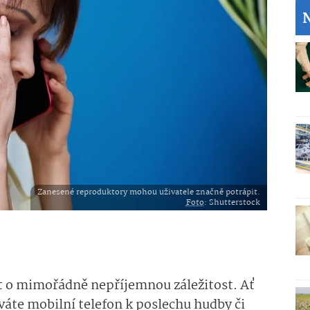
Zanesené reproduktory mohou uživatele značně potrápit.
Foto
: Shutterstock
t o mimořádně nepříjemnou záležitost. Ať
íváte mobilní telefon k poslechu hudby či