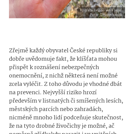
Klíšťata nejsou jen v lese.
Foto
: Shutterstock
Zřejmě každý obyvatel České republiky si
dobře uvědomuje fakt, že klíšťata mohou
přispět k roznášení nebezpečných
onemocnění, z nichž některá není možné
zcela vyléčit. Z toho důvodu je vhodné dbát
na prevenci. Nejvyšší riziko hrozí
především v listnatých či smíšených lesích,
městských parcích nebo zahradách,
nicméně mnoho lidí podceňuje skutečnost,
že na tyto drobné živočichy je možné, ač