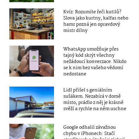
Kvíz: Rozumíte řeči kutilů?
Slova jako kurtny, kalfas nebo
hamr pozná jen opravdový
mistr dílny
WhatsApp umožňuje přes
tajný kód skrýt všechny
nežádoucí konverzace. Nikdo
se k nim bez vašeho vědomí
nedostane
Lidl přišel s geniálním
sušákem. Nezabírá v domě
místo, prádlo z něj je krásně
svěží a rychle na něm uschne
Google odhalil závažnou
chybu v iPhonech: Stačí