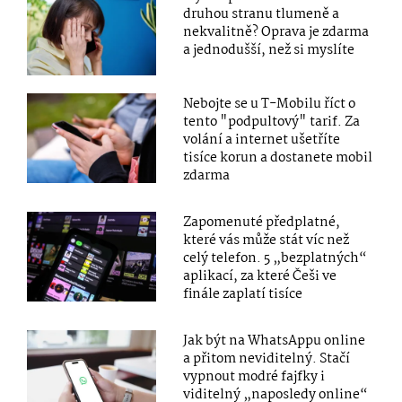
druhou stranu tlumeně a
nekvalitně? Oprava je zdarma
a jednodušší, než si myslíte
Nebojte se u T-Mobilu říct o
tento "podpultový" tarif. Za
volání a internet ušetříte
tisíce korun a dostanete mobil
zdarma
Zapomenuté předplatné,
které vás může stát víc než
celý telefon. 5 „bezplatných“
aplikací, za které Češi ve
finále zaplatí tisíce
Jak být na WhatsAppu online
a přitom neviditelný. Stačí
vypnout modré fajfky i
viditelný „naposledy online“