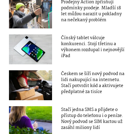
Prodejny Action zpřísňují
podmínky prodeje. Mladší 18
let můžou narazit u pokladny
na nečekaný problém
Čínský tablet válcuje
konkurenci. Stojí třetinu a
výkonem rozdupal i nejnovější
iPad
Českem se šíří nový podvod na
lidi nakupující na internetu.
Stačí potvrdit kód a aktivujete
předplatné za tisíce
Stačí jedna SMS a přijdete o
přístup do telefonu i o peníze.
Nový podvod se SIM kartou už
zasáhl miliony lidí