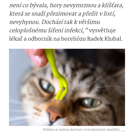
není co bývala, hory nevymrznou a klíšťata,
která se snaží přezimovat a přežít v listí,
nevyhynou. Dochází tak k většímu
celoplošnému šíření infekcí,”
vysvětluje
lékař a odborník na boreliózu Radek Klubal.
Klíšťata se mohou skrývat v srsti domácích mazlíčků. ,
...