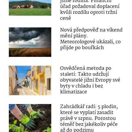
jsme rodina. Finanční
úřad požadoval doplacení
kvůli rozdílu oproti tržní
ceně
Nová předpověď na víkend
mění plány.
Meteorologové ukázali, co
přijde po bouřkách
Osvědčená metoda po
staletí: Takto udržují
obyvatelé jižní Evropy své
byty v chladu i bez
klimatizace
Zahrádkář radí: 5 plodin,
které se vyplatí zasadit
právě v srpnu. Porostou
téměř bez jakékoliv péče
až do podzimu