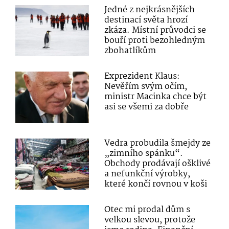
Jedné z nejkrásnějších
destinací světa hrozí
zkáza. Místní průvodci se
bouří proti bezohledným
zbohatlíkům
Exprezident Klaus:
Nevěřím svým očím,
ministr Macinka chce být
asi se všemi za dobře
Vedra probudila šmejdy ze
„zimního spánku“.
Obchody prodávají ošklivé
a nefunkční výrobky,
které končí rovnou v koši
Otec mi prodal dům s
velkou slevou, protože