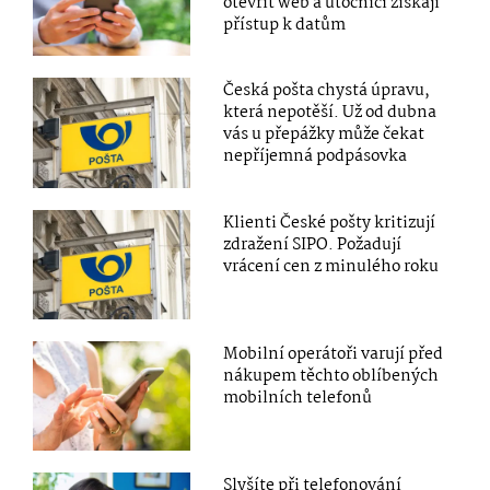
otevřít web a útočníci získají
přístup k datům
Česká pošta chystá úpravu,
která nepotěší. Už od dubna
vás u přepážky může čekat
nepříjemná podpásovka
Klienti České pošty kritizují
zdražení SIPO. Požadují
vrácení cen z minulého roku
Mobilní operátoři varují před
nákupem těchto oblíbených
mobilních telefonů
Slyšíte při telefonování