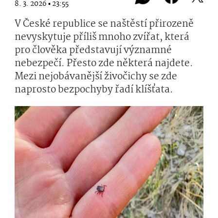
8. 3. 2026 ▪ 23:55
V České republice se naštěstí přirozeně
nevyskytuje příliš mnoho zvířat, která
pro člověka představují významné
nebezpečí. Přesto zde některá najdete.
Mezi nejobávanější živočichy se zde
naprosto bezpochyby řadí klíšťata.