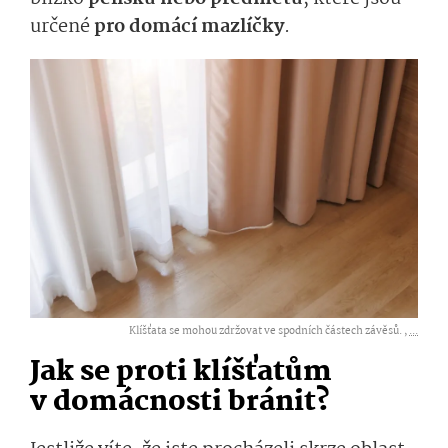
určené
pro domácí mazlíčky
.
Klíšťata se mohou zdržovat ve spodních částech závěsů. ,
...
Jak se proti klíšťatům
v domácnosti bránit?