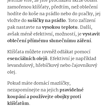
Jestliže víte, že jste procházeli skrze oblast
zamořenou klíšťaty, předtím, než oblečení
hodíte do koše na prádlo nebo do pračky, jej
vložte do
sušičky na prádlo
. Toto zařízení
pak nastavte na
vysokou teplotu
. Další,
avšak méně efektivní, možností, je
vystavit
oblečení přímému slunečnímu záření
.
Klíšťata můžete rovněž odlákat pomocí
esenciálních olejů
. Efektivní je například
levandulový, hřebíčkový nebo čajovníkový
olej.
Pokud máte domácí mazlíčky,
nezapomínejte na jejich
pravidelné
koupání a používejte obojky proti
klíšťatům
.