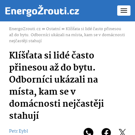
Toggl
navig
EnergoZrouti.cz
»
Ostatní
»
Klíšťata si lidé často přinesou
až do bytu. Odborníci ukázali na místa, kam se v domácnosti
nejčastěji stahují
Klíšťata si lidé často
přinesou až do bytu.
Odborníci ukázali na
místa, kam se v
domácnosti nejčastěji
stahují
Petr Eybl