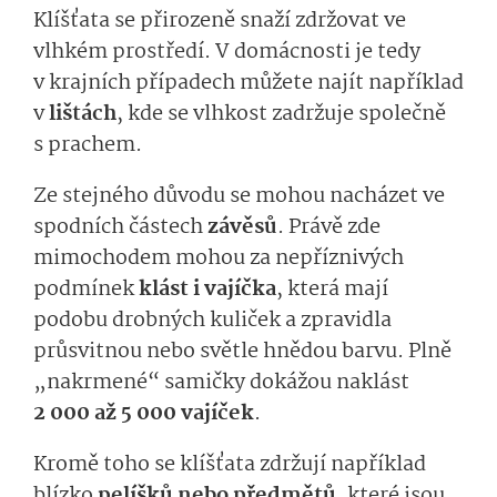
Klíšťata se přirozeně snaží zdržovat ve
vlhkém prostředí. V domácnosti je tedy
v krajních případech můžete najít například
v
lištách
, kde se vlhkost zadržuje společně
s prachem.
Ze stejného důvodu se mohou nacházet ve
spodních částech
závěsů
. Právě zde
mimochodem mohou za nepříznivých
podmínek
klást i vajíčka
, která mají
podobu drobných kuliček a zpravidla
průsvitnou nebo světle hnědou barvu. Plně
„nakrmené“ samičky dokážou naklást
2 000 až 5 000 vajíček
.
Kromě toho se klíšťata zdržují například
blízko
pelíšků nebo předmětů
, které jsou