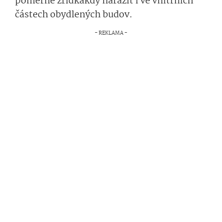
poměrně zřídkakdy narazit i ve vnitřních
částech obydlených budov.