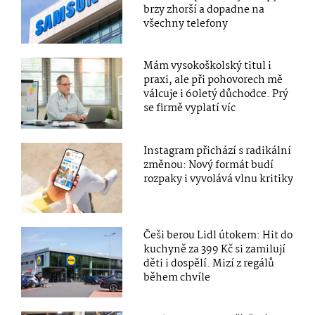
brzy zhorší a dopadne na
všechny telefony
Mám vysokoškolský titul i
praxi, ale při pohovorech mě
válcuje i 60letý důchodce. Prý
se firmě vyplatí víc
Instagram přichází s radikální
změnou: Nový formát budí
rozpaky i vyvolává vlnu kritiky
Češi berou Lidl útokem: Hit do
kuchyně za 399 Kč si zamilují
děti i dospělí. Mizí z regálů
během chvíle