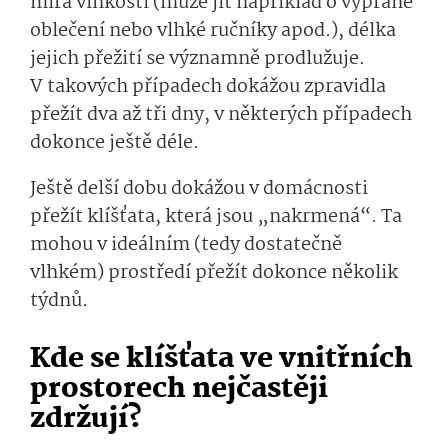
míra vlhkosti (může jít například o vyprané
oblečení nebo vlhké ručníky apod.), délka
jejich přežití se významně prodlužuje.
V takových případech dokážou zpravidla
přežít dva až tři dny, v některých případech
dokonce ještě déle.
Ještě delší dobu dokážou v domácnosti
přežít klíšťata, která jsou „nakrmená“. Ta
mohou v ideálním (tedy dostatečně
vlhkém) prostředí přežít dokonce několik
týdnů.
Kde se klíšťata ve vnitřních
prostorech nejčastěji
zdržují?