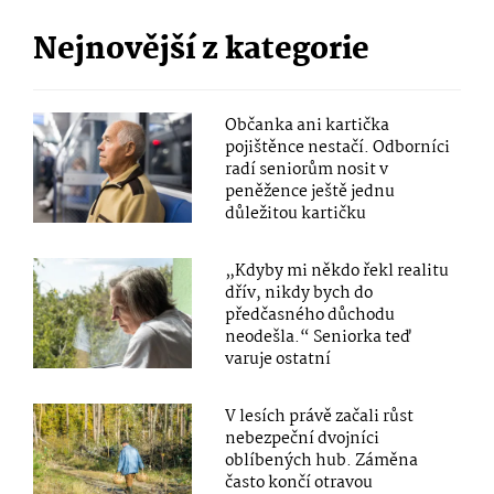
Nejnovější z kategorie
Občanka ani kartička
pojištěnce nestačí. Odborníci
radí seniorům nosit v
peněžence ještě jednu
důležitou kartičku
„Kdyby mi někdo řekl realitu
dřív, nikdy bych do
předčasného důchodu
neodešla.“ Seniorka teď
varuje ostatní
V lesích právě začali růst
nebezpeční dvojníci
oblíbených hub. Záměna
často končí otravou