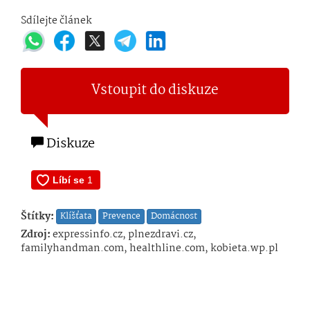
Sdílejte článek
Vstoupit do diskuze
Diskuze
Štítky:
Klíšťata
Prevence
Domácnost
Zdroj:
expressinfo.cz, plnezdravi.cz,
familyhandman.com, healthline.com, kobieta.wp.pl