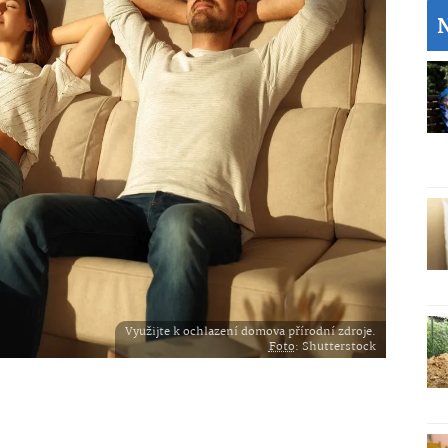
Využijte k ochlazení domova přírodní zdroje.
Foto
: Shutterstock