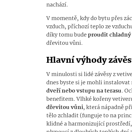
nachází.
V momentě, kdy do bytu přes zácl
vzduch, příchozí teplo ze vzduch
díky tomu bude
proudit chladn
dřevitou vůni.
Hlavní výhody závěs
V minulosti si lidé závěsy z vetiv
dnes byste si je mohli instalovat
dveří nebo vstupu na terasu
. Oc
benefitem. Vlhké kořeny vetive
dřevitou vůni
, která nápadně př
tělo zchladit (funguje to na pri
klidné a harmonizující prostřed