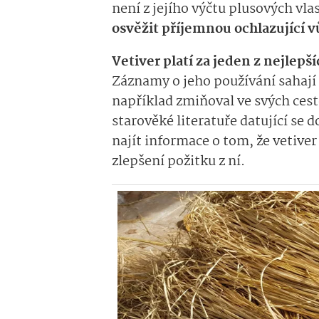
není z jejího výčtu plusových vl
osvěžit příjemnou ochlazující v
Vetiver platí za jeden z nejlepš
Záznamy o jeho používání sahají 
například zmiňoval ve svých cest
starověké literatuře datující se 
najít informace o tom, že vetive
zlepšení požitku z ní.