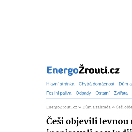
Hlavní stránka
Chytrá domácnost
Dům a
Fosilní paliva
Odpady
Ostatní
Zvířata
EnergoZrouti.cz
»
Dům a zahrada
»
Češi obj
Češi objevili levnou