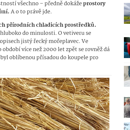
astností všechno – předně dokáže
prostory
ůní.
A o to právě jde.
ích přírodních chladicích prostředků.
hluboko do minulosti. O vetiveru se
opisech jistý řecký mořeplavec. Ve
do období více než 2000 let zpět se rovněž dá
r byl oblíbenou přísadou do koupele pro