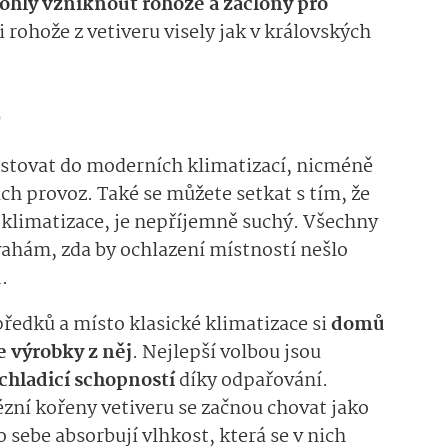
 mohly vzniknout rohože a záclony pro
i rohože z vetiveru visely jak v královských
.
e
stovat do moderních klimatizací, nicméně
ich provoz. Také se můžete setkat s tím, že
í klimatizace, je nepříjemně suchý. Všechny
vahám, zda by ochlazení místností nešlo
u
.
předků a místo klasické klimatizace si
domů
e výrobky z něj
. Nejlepší volbou jsou
chladicí schopností
díky odpařování.
ézní kořeny vetiveru se začnou chovat jako
 sebe absorbují vlhkost, která se v nich