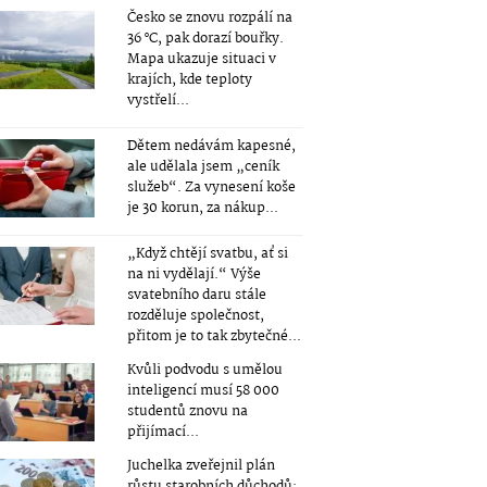
Česko se znovu rozpálí na
36 °C, pak dorazí bouřky.
Mapa ukazuje situaci v
krajích, kde teploty
vystřelí...
Dětem nedávám kapesné,
ale udělala jsem „ceník
služeb“. Za vynesení koše
je 30 korun, za nákup...
„Když chtějí svatbu, ať si
na ni vydělají.“ Výše
svatebního daru stále
rozděluje společnost,
přitom je to tak zbytečné...
Kvůli podvodu s umělou
inteligencí musí 58 000
studentů znovu na
přijímací...
Juchelka zveřejnil plán
růstu starobních důchodů: