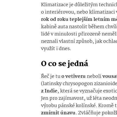
Klimatizace je důležitým technic
o interiérovou, nebo klimatizaci
rok od roku teplejším letním 
kabině auta nastolit během chví
lidé v minulosti přirozeně neměl
neznali vlastní způsob, jak ochla
využít i dnes.
O co se jedná
Řeč je tu
o vetiveru
neboli
vousat
(latinsky chrysopogon zizanioide
z Indie
, která se vyznačuje exot
Jen pro zajímavost, už léta neod
výrobu pánské kolínské. Kromě 
zmírnit únavu
. Zvláčňuje pokožk