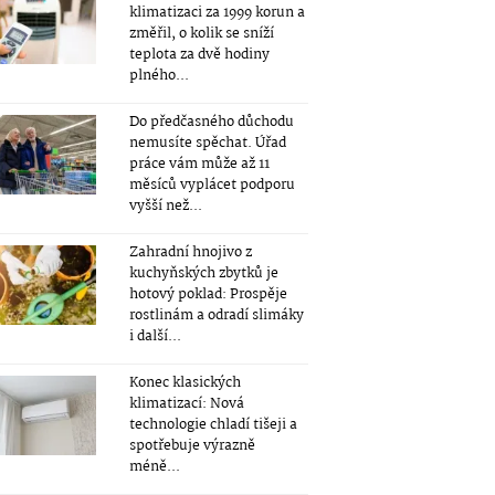
klimatizaci za 1999 korun a
změřil, o kolik se sníží
teplota za dvě hodiny
plného...
Do předčasného důchodu
nemusíte spěchat. Úřad
práce vám může až 11
měsíců vyplácet podporu
vyšší než...
Zahradní hnojivo z
kuchyňských zbytků je
hotový poklad: Prospěje
rostlinám a odradí slimáky
i další...
Konec klasických
klimatizací: Nová
technologie chladí tišeji a
spotřebuje výrazně
méně...