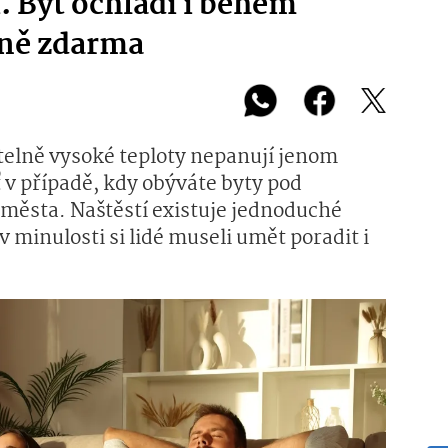
i. Byt ochladí i během
lně zdarma
telně vysoké teploty nepanují jenom
 v případě, kdy obýváte byty pod
 města. Naštěstí existuje jednoduché
 minulosti si lidé museli umět poradit i