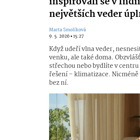
inspirovali se v Indi
největších veder úp
Marta Smolíková
9. 5. 2026 ▪ 15:27
Když udeří vlna veder, nesnesi
venku, ale také doma. Obzvlášť
střechou nebo bydlíte v centru
řešení – klimatizace. Nicméně v
bez ní.