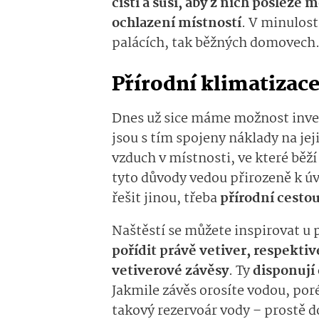
čistí a suší, aby z nich posléze
ochlazení místností
. V minulost
palácích, tak běžných domovech
Přírodní klimatizac
Dnes už sice máme možnost inve
jsou s tím spojeny náklady na jej
vzduch v místnosti, ve které běž
tyto důvody vedou přirozeně k ú
řešit jinou, třeba
přírodní cesto
Naštěstí se můžete inspirovat u 
pořídit právě vetiver, respektiv
vetiverové
zá­věsy
. Ty
disponují 
Jakmile závěs orosíte vodou, por
takový rezervoár vody – prostě do