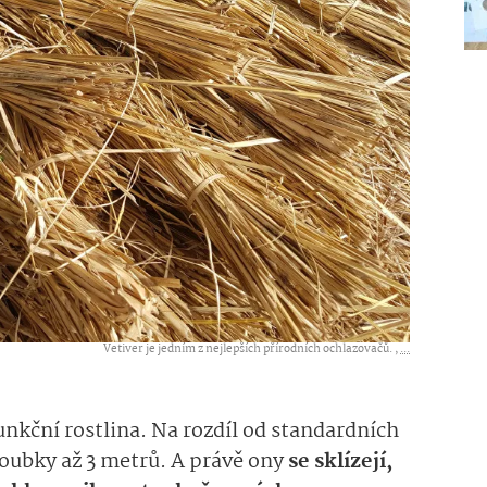
Vetiver je jedním z nejlepších přírodních ochlazovačů. ,
...
unkční rostlina. Na rozdíl od standardních
loubky až 3 metrů. A právě ony
se sklízejí,