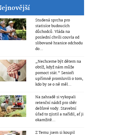
Nejnovější
Studená sprcha pro
statisíce budoucích
důchodců. Vláda na
poslední chvíli couvla od
slibované hranice odchodu
do...
„Nechceme být dětem na
obtíž, když nám může
pomoct stát.“ Senioři
upřímně promluvili o tom,
kdo by se o ně měl...
Na zahradě si vykopali
retenční nádrž pro sběr
dešťové vody. Stavební
úřad to zjistil a nařídil, ať ji
okamžitě...
Z Temu jsem si koupil