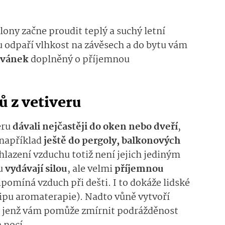
ony začne proudit teplý a suchý letní
u odpaří vlhkost na závěsech a do bytu vám
ý vánek
doplněný o příjemnou
ů z vetiveru
eru
dávali nejčastěji do oken nebo dveří
,
 například
ještě do pergoly, balkonových
hlazení vzduchu totiž není jejich jediným
ru
vydávají silou
, ale velmi
příjemnou
ipomíná vzduch při dešti. I to dokáže lidské
ncipu aromaterapie). Nadto vůně vytvoří
í, jenž vám pomůže zmírnit podrážděnost