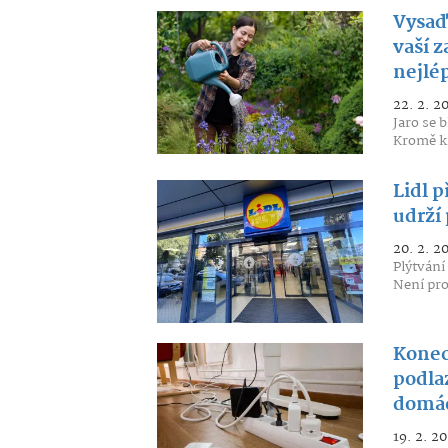
Vysaď
vaší 
nejlé
22. 2. 2
Jaro se 
Kromě kr
Lidl 
udrží 
20. 2. 2
Plýtvání
Není pro
Konec
podlaz
domác
19. 2. 2