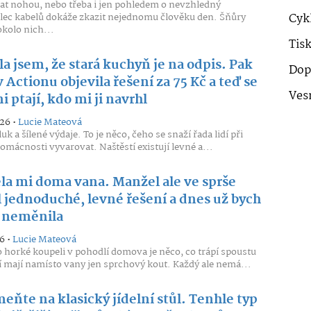
t nohou, nebo třeba i jen pohledem o nevzhledný
ec kabelů dokáže zkazit nejednomu člověku den. Šňůry
Cykl
okolo nich...
Tis
a jsem, že stará kuchyň je na odpis. Pak
Dop
 Actionu objevila řešení za 75 Kč a teď se
Ves
i ptají, kdo mi ji navrhl
026 •
Lucie Mateová
uk a šílené výdaje. To je něco, čeho se snaží řada lidí při
omácnosti vyvarovat. Naštěstí existují levné a...
la mi doma vana. Manžel ale ve sprše
l jednoduché, levné řešení a dnes už bych
c neměnila
6 •
Lucie Mateová
 horké koupeli v pohodlí domova je něco, co trápí spoustu
eří mají namísto vany jen sprchový kout. Každý ale nemá...
eňte na klasický jídelní stůl. Tenhle typ