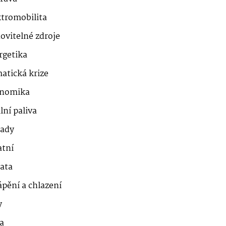
ktromobilita
ovitelné zdroje
rgetika
atická krize
nomika
lní paliva
ady
atní
řata
ápění a chlazení
y
a