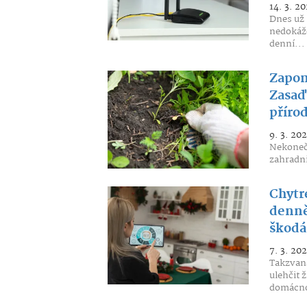
14. 3. 20
Dnes už 
nedokáže
denní...
Zapom
Zasaďt
příro
9. 3. 20
Nekonečn
zahradni
Chytr
denně
škodá
7. 3. 20
Takzvaná
ulehčit 
domácno