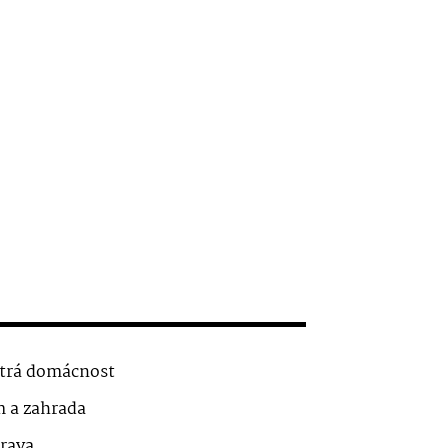
trá domácnost
 a zahrada
rava