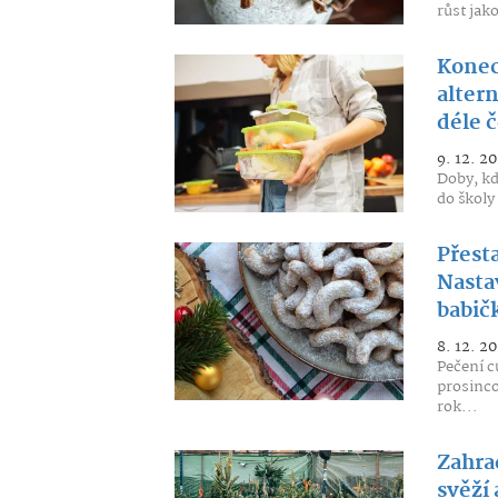
růst jako
Konec
alter
déle 
9. 12. 20
Doby, kd
do školy 
Přest
Nasta
babič
8. 12. 20
Pečení 
prosinco
rok...
Zahra
svěží