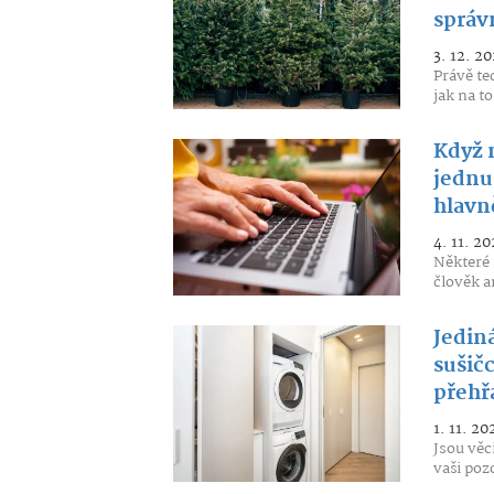
správ
3. 12. 20
Právě te
jak na to
Když n
jednu
hlavn
4. 11. 20
Některé 
člověk an
Jediná
sušičc
přehř
1. 11. 20
Jsou věci
vaši poz