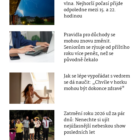
vlna. Nejhorší počasí přijde
odpoledne mezi 15. a 22.
hodinou
Pravidla pro důchody se
mohou znovu změnit.
Seniorům se rýsuje od příštího
roku více peněz, než se
původně čekalo
Jak se lépe vypořádat s vedrem
se dá naučit: „Chvíle v horku
mohou být dokonce zdravé"
Zatmění roku 2026 už za pár
dnů: Nenechte si ujít
nejúžasnější nebeskou show
posledních let