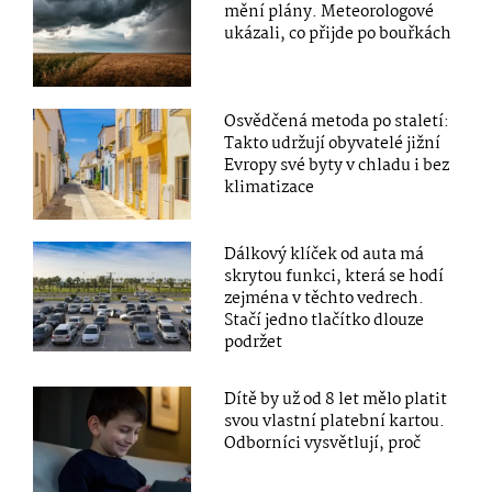
mění plány. Meteorologové
ukázali, co přijde po bouřkách
Osvědčená metoda po staletí:
Takto udržují obyvatelé jižní
Evropy své byty v chladu i bez
klimatizace
Dálkový klíček od auta má
skrytou funkci, která se hodí
zejména v těchto vedrech.
Stačí jedno tlačítko dlouze
podržet
Dítě by už od 8 let mělo platit
svou vlastní platební kartou.
Odborníci vysvětlují, proč