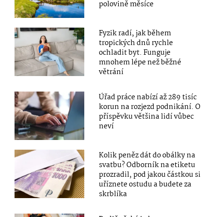
polovině měsíce
Fyzik radí, jak během
tropických dnů rychle
ochladit byt. Funguje
mnohem lépe než běžné
větrání
Úřad práce nabízí až 289 tisíc
korun na rozjezd podnikání. O
příspěvku většina lidí vůbec
neví
Kolik peněz dát do obálky na
svatbu? Odborník na etiketu
prozradil, pod jakou částkou si
uříznete ostudu a budete za
skrblíka