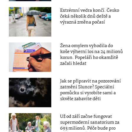
Extrémní vedra končí. Česko
čeká několik dnů deště a
výrazná změna počasí
Žena omylem vyhodila do
koše výherní los na 24 milionů
korun. Popeláři ho okamžitě
začali hledat
Jak se připravit na pozorování
zatmění Slunce? Speciální
pomůcku si vyrobíte sami a
skvěle zabavíte děti
Už od září začne fungovat
supermoderní sanatorium za
693 milionů. Péče bude pro