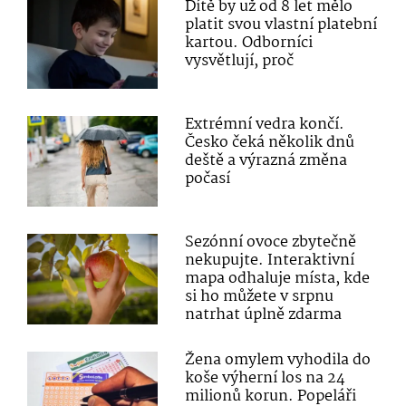
Dítě by už od 8 let mělo
platit svou vlastní platební
kartou. Odborníci
vysvětlují, proč
Extrémní vedra končí.
Česko čeká několik dnů
deště a výrazná změna
počasí
Sezónní ovoce zbytečně
nekupujte. Interaktivní
mapa odhaluje místa, kde
si ho můžete v srpnu
natrhat úplně zdarma
Žena omylem vyhodila do
koše výherní los na 24
milionů korun. Popeláři