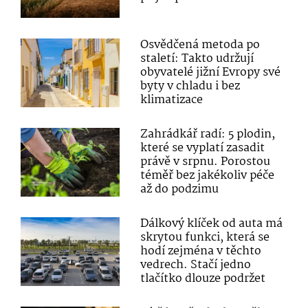
Osvědčená metoda po
staletí: Takto udržují
obyvatelé jižní Evropy své
byty v chladu i bez
klimatizace
Zahrádkář radí: 5 plodin,
které se vyplatí zasadit
právě v srpnu. Porostou
téměř bez jakékoliv péče
až do podzimu
Dálkový klíček od auta má
skrytou funkci, která se
hodí zejména v těchto
vedrech. Stačí jedno
tlačítko dlouze podržet