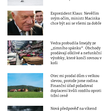
Exprezident Klaus: Nevěřím
svým očím, ministr Macinka
chce být asi se všemi za dobře
Vedra probudila šmejdy ze
„zimního spánku“. Obchody
prodávají ošklivé a nefunkční
výrobky, které končí rovnou v
koši
Otec mi prodal dům s velkou
slevou, protože jsme rodina.
Finanční úřad požadoval
doplacení kvůli rozdílu oproti
tržní ceně
Nová předpověď na víkend