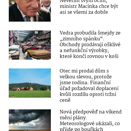
Nevěřím svým očím,
ministr Macinka chce být
asi se všemi za dobře
Vedra probudila šmejdy ze
„zimního spánku“.
Obchody prodávají ošklivé
a nefunkční výrobky,
které končí rovnou v koši
Otec mi prodal dům s
velkou slevou, protože
jsme rodina. Finanční
úřad požadoval doplacení
kvůli rozdílu oproti tržní
ceně
Nová předpověď na víkend
mění plány.
Meteorologové ukázali, co
přijde po bouřkách