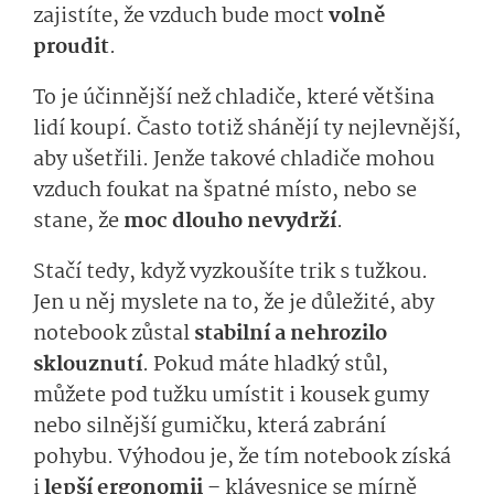
zajistíte, že vzduch bude moct
volně
proudit
.
To je účinnější než chladiče, které většina
lidí koupí. Často totiž shánějí ty nejlevnější,
aby ušetřili. Jenže takové chladiče mohou
vzduch foukat na špatné místo, nebo se
stane, že
moc dlouho nevydrží
.
Stačí tedy, když vyzkoušíte trik s tužkou.
Jen u něj myslete na to, že je důležité, aby
notebook zůstal
stabilní a nehrozilo
sklouznutí
. Pokud máte hladký stůl,
můžete pod tužku umístit i kousek gumy
nebo silnější gumičku, která zabrání
pohybu. Výhodou je, že tím notebook získá
i
lepší ergonomii
– klávesnice se mírně