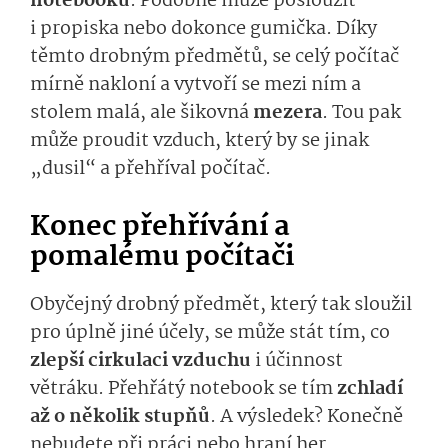
notebooku
. Podobně může posloužit
i propiska nebo dokonce gumička. Díky
těmto drobným předmětů, se celý počítač
mírně nakloní a vytvoří se mezi ním a
stolem malá, ale šikovná
mezera
. Tou pak
může proudit vzduch, který by se jinak
„dusil“ a přehříval počítač.
Konec přehřívání a
pomalému počítači
Obyčejný drobný předmět, který tak sloužil
pro úplně jiné účely, se může stát tím, co
zlepší cirkulaci vzduchu
i účinnost
větráku. Přehřátý notebook se tím
zchladí
až o několik stupňů
. A výsledek? Konečně
nebudete při práci nebo hraní her