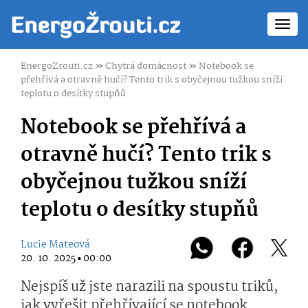
Toggl
navig
EnergoZrouti.cz
»
Chytrá domácnost
»
Notebook se
přehřívá a otravně hučí? Tento trik s obyčejnou tužkou sníží
teplotu o desítky stupňů
Notebook se přehřívá a
otravně hučí? Tento trik s
obyčejnou tužkou sníží
teplotu o desítky stupňů
Lucie Mateová
20. 10. 2025 ▪ 00:00
Nejspíš už jste narazili na spoustu triků,
jak vyřešit přehřívající se notebook.