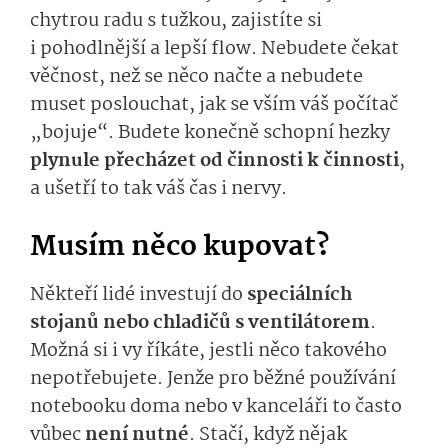
chytrou radu s tužkou, zajistíte si
i pohodlnější a lepší flow. Nebudete čekat
věčnost, než se něco načte a nebudete
muset poslouchat, jak se vším váš počítač
„bojuje“. Budete konečně schopní hezky
plynule přecházet od činnosti k činnosti
,
a ušetří to tak váš čas i nervy.
Musím něco kupovat?
Někteří lidé investují do
speciálních
stojanů nebo chladičů s ventilátorem
.
Možná si i vy říkáte, jestli něco takového
nepotřebujete. Jenže pro běžné používání
notebooku doma nebo v kanceláři to často
vůbec
není nutné
. Stačí, když nějak