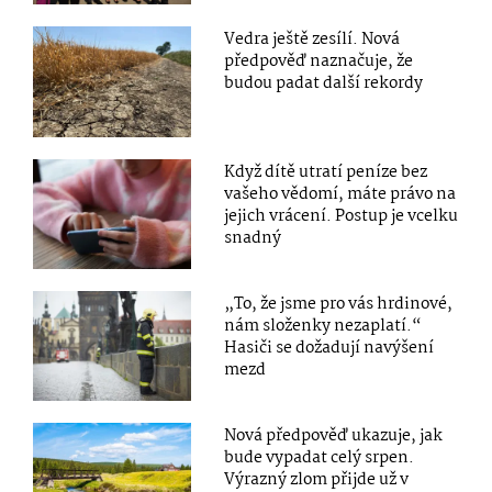
Vedra ještě zesílí. Nová
předpověď naznačuje, že
budou padat další rekordy
Když dítě utratí peníze bez
vašeho vědomí, máte právo na
jejich vrácení. Postup je vcelku
snadný
„To, že jsme pro vás hrdinové,
nám složenky nezaplatí.“
Hasiči se dožadují navýšení
mezd
Nová předpověď ukazuje, jak
bude vypadat celý srpen.
Výrazný zlom přijde už v