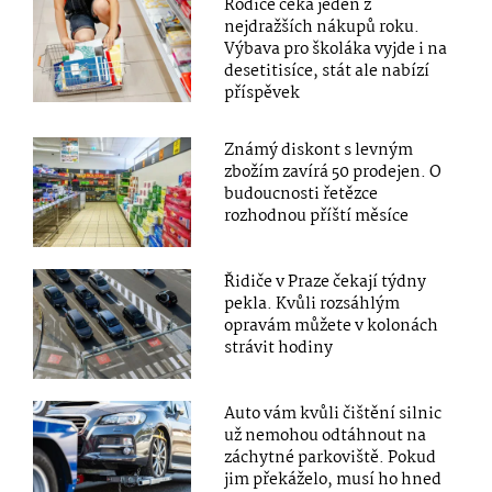
Rodiče čeká jeden z
nejdražších nákupů roku.
Výbava pro školáka vyjde i na
desetitisíce, stát ale nabízí
příspěvek
Známý diskont s levným
zbožím zavírá 50 prodejen. O
budoucnosti řetězce
rozhodnou příští měsíce
Řidiče v Praze čekají týdny
pekla. Kvůli rozsáhlým
opravám můžete v kolonách
strávit hodiny
Auto vám kvůli čištění silnic
už nemohou odtáhnout na
záchytné parkoviště. Pokud
jim překáželo, musí ho hned