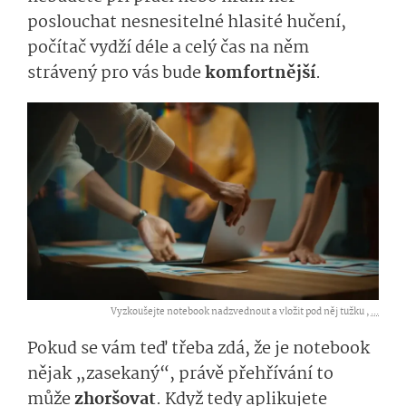
poslouchat nesnesitelné hlasité hučení,
počítač vydží déle a celý čas na něm
strávený pro vás bude
komfortnější
.
Vyzkoušejte notebook nadzvednout a vložit pod něj tužku ,
...
Pokud se vám teď třeba zdá, že je notebook
nějak „zasekaný“, právě přehřívání to
může
zhoršovat
. Když tedy aplikujete