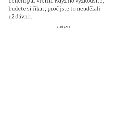
během pár vteřin. Když ho vyzkoušíte,
budete si říkat, proč jste to neudělali
už dávno.