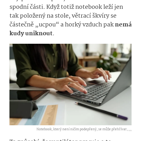
spodní části. Když totiž notebook leží jen
tak položený na stole, větrací škvíry se
částečně „ucpou“ a horký vzduch pak
nemá
kudy uniknout
.
Notebook, který není ničím podepřený, se může přehřívat ,
...