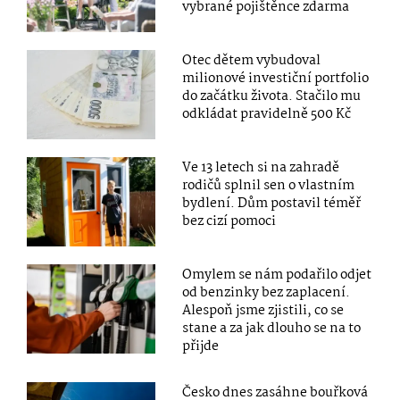
vybrané pojištěnce zdarma
Otec dětem vybudoval
milionové investiční portfolio
do začátku života. Stačilo mu
odkládat pravidelně 500 Kč
Ve 13 letech si na zahradě
rodičů splnil sen o vlastním
bydlení. Dům postavil téměř
bez cizí pomoci
Omylem se nám podařilo odjet
od benzinky bez zaplacení.
Alespoň jsme zjistili, co se
stane a za jak dlouho se na to
přijde
Česko dnes zasáhne bouřková