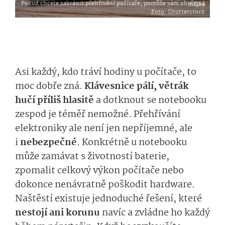
Pokud chcete zabránit přehřívání počítače, pomůže vám obyčejná tužka
Foto
: Shutterstock
Asi každý, kdo tráví hodiny u počítače, to
moc dobře zná.
Klávesnice pálí, větrák
hučí příliš hlasitě
a dotknout se notebooku
zespod je téměř nemožné. Přehřívání
elektroniky ale není jen nepříjemné, ale
i
nebezpečné
. Konkrétně u notebooku
může zamávat s životností baterie,
zpomalit celkový výkon počítače nebo
dokonce nenávratně poškodit hardware.
Naštěstí existuje jednoduché řešení, které
nestojí ani korunu
navíc a zvládne ho každý