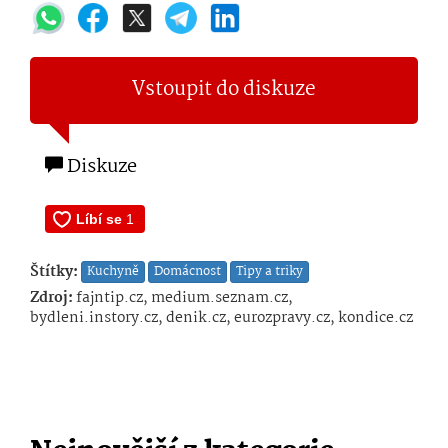
Vstoupit do diskuze
Diskuze
Štítky:
Kuchyně
Domácnost
Tipy a triky
Zdroj:
fajntip.cz, medium.seznam.cz,
bydleni.instory.cz, denik.cz, eurozpravy.cz, kondice.cz