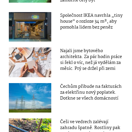
zamoříte celý byt
Společnost IKEA navrhla „tiny
house“ o rozloze 34 m², aby
pomohla lidem bez peněz
Najali jsme bytového
architekta. Za pár hodin práce
si řekl o víc, než já vydělám za
měsíc. Prý se držel při zemi
Čechům přibude na fakturách
za elektřinu nový poplatek.
Dotkne se všech domácností
Češi ve vedrech zalévají
zahradu špatně. Rostliny pak