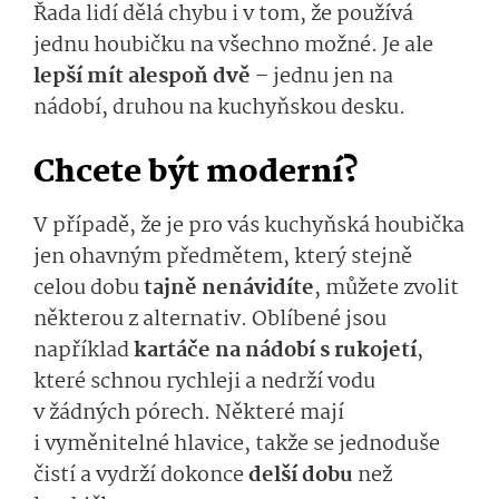
Řada lidí dělá chybu i v tom, že používá
jednu houbičku na všechno možné. Je ale
lepší mít alespoň dvě
– jednu jen na
nádobí, druhou na kuchyňskou desku.
Chcete být moderní?
V případě, že je pro vás kuchyňská houbička
jen ohavným předmětem, který stejně
celou dobu
tajně nenávidíte
, můžete zvolit
některou z alternativ. Oblíbené jsou
například
kartáče na nádobí s rukojetí
,
které schnou rychleji a nedrží vodu
v žádných pórech. Některé mají
i vyměnitelné hlavice, takže se jednoduše
čistí a vydrží dokonce
delší dobu
než