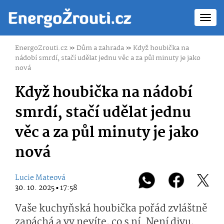
Toggl
navig
EnergoZrouti.cz
»
Dům a zahrada
»
Když houbička na
nádobí smrdí, stačí udělat jednu věc a za půl minuty je jako
nová
Když houbička na nádobí
smrdí, stačí udělat jednu
věc a za půl minuty je jako
nová
Lucie Mateová
30. 10. 2025 ▪ 17:58
Vaše kuchyňská houbička pořád zvláštně
zapáchá a vy nevíte, co s ní. Není divu,