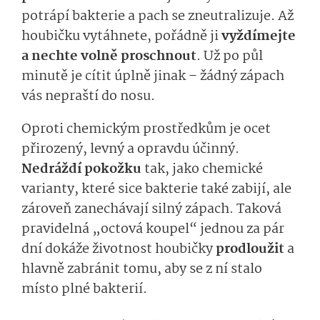
potrápí bakterie a pach se zneutralizuje. Až
houbičku vytáhnete, pořádně ji
vyždímejte
a nechte volně proschnout
. Už po půl
minutě je cítit úplně jinak – žádný zápach
vás nepraští do nosu.
Oproti chemickým prostředkům je ocet
přirozený, levný a opravdu účinný.
Nedráždí pokožku
tak, jako chemické
varianty, které sice bakterie také zabijí, ale
zároveň zanechávají silný zápach. Taková
pravidelná „octová koupel“ jednou za pár
dní dokáže životnost houbičky
prodloužit
a
hlavně zabránit tomu, aby se z ní stalo
místo plné bakterií.