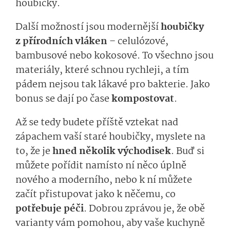
houbičky.
Další možností jsou modernější
houbičky
z přírodních vláken
– celulózové,
bambusové nebo kokosové. To všechno jsou
materiály, které schnou rychleji, a tím
pádem nejsou tak lákavé pro bakterie. Jako
bonus se dají po čase
kompostovat
.
Až se tedy budete příště vztekat nad
zápachem vaší staré houbičky, myslete na
to, že je
hned několik východisek
. Buď si
můžete pořídit namísto ní něco úplně
nového a moderního, nebo k ní můžete
začít přistupovat jako k něčemu, co
potřebuje péči
. Dobrou zprávou je, že obě
varianty vám pomohou, aby vaše kuchyně