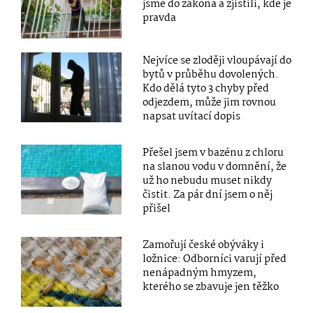
jsme do zákona a zjistili, kde je
pravda
Nejvíce se zloději vloupávají do
bytů v průběhu dovolených.
Kdo dělá tyto 3 chyby před
odjezdem, může jim rovnou
napsat uvítací dopis
Přešel jsem v bazénu z chloru
na slanou vodu v domnění, že
už ho nebudu muset nikdy
čistit. Za pár dní jsem o něj
přišel
Zamořují české obýváky i
ložnice: Odborníci varují před
nenápadným hmyzem,
kterého se zbavuje jen těžko