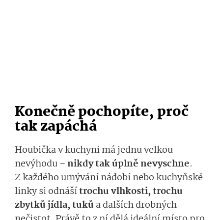
Konečně pochopíte, proč
tak zapáchá
Houbička v kuchyni má jednu velkou
nevýhodu –
nikdy tak úplně nevyschne
.
Z každého umývání nádobí nebo kuchyňské
linky si odnáší
trochu vlhkosti, trochu
zbytků jídla, tuků
a dalších drobných
nečistot. Právě to z ní dělá ideální místo pro