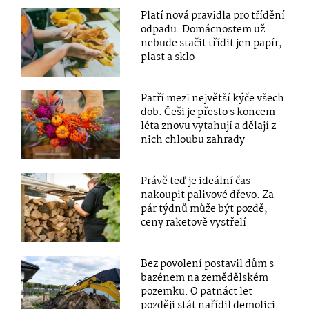
Platí nová pravidla pro třídění
odpadu: Domácnostem už
nebude stačit třídit jen papír,
plast a sklo
Patří mezi největší kýče všech
dob. Češi je přesto s koncem
léta znovu vytahují a dělají z
nich chloubu zahrady
Právě teď je ideální čas
nakoupit palivové dřevo. Za
pár týdnů může být pozdě,
ceny raketově vystřelí
Bez povolení postavil dům s
bazénem na zemědělském
pozemku. O patnáct let
později stát nařídil demolici