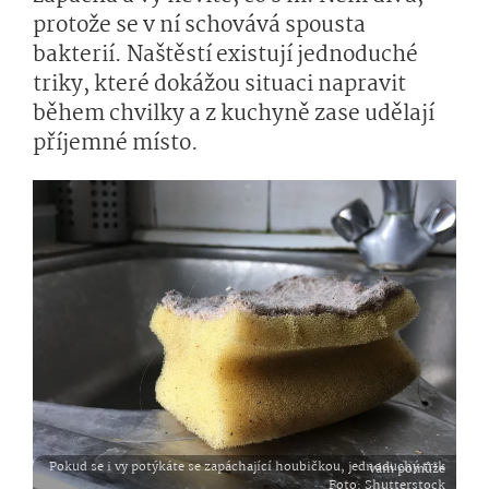
protože se v ní schovává spousta
bakterií. Naštěstí existují jednoduché
triky, které dokážou situaci napravit
během chvilky a z kuchyně zase udělají
příjemné místo.
Pokud se i vy potýkáte se zapáchající houbičkou, jednoduchý trik vám pomůže
Foto
: Shutterstock