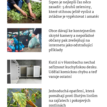
Srpen je nejlepší čas něco
zasadit: 5 druhů zeleniny,
které stihnou ještě vyrůst a
zvládne je vypěstovat i amatér
Obce dávají ke kontejnerům
skryté kamery a nepořádné
občany pak zveřejňují na
internetu jako odstrašující
příklady
Kutil si v Hornbachu nechal
seříznout kuchyňskou desku.
Udělal komickou chybu a teď
varuje ostatní
Jednoduchá opatření, která
pomáhají proti žlutým listům
na rajčatech i pokojových
rostlinách