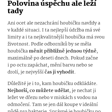
Polovina úspěchu ale leží
tady
Ani ocet ale nezachrání houbičku navždy a
v každé situaci. I ta nejlepší údržba má své
limity a i ta nejkvalitnější houbička má svou
životnost. Podle odborníků by se měla
houbička
měnit přibližně jednou týdně
,
maximálně po deseti dnech. Pokud začne
i po octu zapáchat, mění barvu nebo se
drolí, je nejvyšší
čas ji vyhodit
.
Důležité je i to, kam houbičku odkládáte.
Nejhorší, co můžete udělat
, je nechat ji
ležet ve dřezu nebo v miskách s vodou na
odmočení. Tam se jen dál koupe v ideální
půdě pro bakterie. Správné je houbičku po