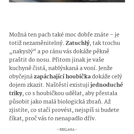
Možná ten pach také moc dobře znáte – je
totiž nezaměnitelný.
Zatuchlý
, tak trochu
„nakyslý“ a po ránu vás dokáže pěkně
praštit do nosu. Přitom jinak je vaše
kuchyně čistá, nablýskaná a voní. Jenže
obyčejná
zapáchající houbička
dokáže celý
dojem zkazit. Naštěstí existují
jednoduché
triky
, co s houbičkou udělat, aby přestala
působit jako malá biologická zbraň. Až
zjistíte, co stačí provést, nejspíš si budete
říkat, proč vás to nenapadlo dřív.