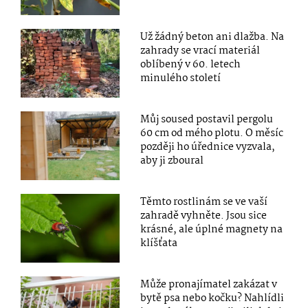
Už žádný beton ani dlažba. Na
zahrady se vrací materiál
oblíbený v 60. letech
minulého století
Můj soused postavil pergolu
60 cm od mého plotu. O měsíc
později ho úřednice vyzvala,
aby ji zboural
Těmto rostlinám se ve vaší
zahradě vyhněte. Jsou sice
krásné, ale úplné magnety na
klíšťata
Může pronajímatel zakázat v
bytě psa nebo kočku? Nahlídli