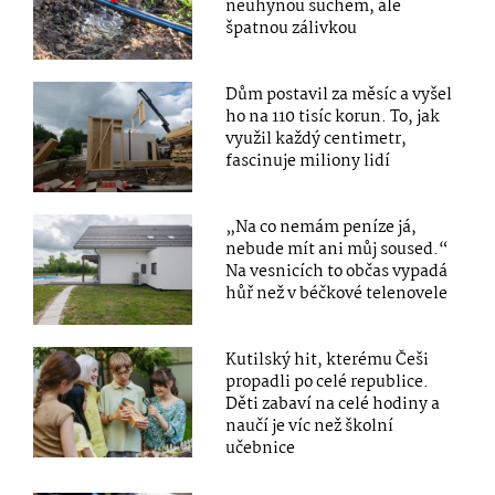
neuhynou suchem, ale
špatnou zálivkou
Dům postavil za měsíc a vyšel
ho na 110 tisíc korun. To, jak
využil každý centimetr,
fascinuje miliony lidí
„Na co nemám peníze já,
nebude mít ani můj soused.“
Na vesnicích to občas vypadá
hůř než v béčkové telenovele
Kutilský hit, kterému Češi
propadli po celé republice.
Děti zabaví na celé hodiny a
naučí je víc než školní
učebnice