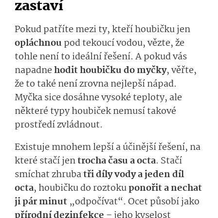
zastaví
Pokud patříte mezi ty, kteří houbičku jen
opláchnou
pod tekoucí vodou, vězte, že
tohle není to ideální řešení. A pokud vás
napadne
hodit houbičku do myčky
, věřte,
že to také není zrovna nejlepší nápad.
Myčka sice dosáhne vysoké teploty, ale
některé typy houbiček nemusí takové
prostředí zvládnout.
Existuje mnohem lepší a účinější řešení, na
které stačí jen
trocha času a octa
. Stačí
smíchat zhruba
tři díly vody a jeden díl
octa
, houbičku do roztoku
ponořit a nechat
ji pár minut
„odpočívat“. Ocet působí jako
přírodní dezinfekce
– jeho kyselost