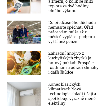
a změřil, o kolik se sníží
teplota za dvě hodiny
plného výkonu
Do předčasného důchodu
nemusíte spěchat. Úřad
práce vám může až 11
měsíců vyplácet podporu
vyšší než penze
Zahradní hnojivo z
kuchyňských zbytků je
hotový poklad: Prospěje
rostlinám a odradí slimáky
i další škůdce
Konec klasických
klimatizací: Nová
technologie chladí tišeji a
spotřebuje výrazně méně
elektřiny