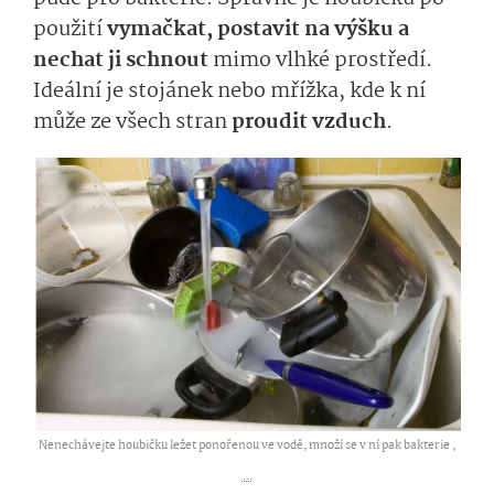
použití
vymačkat, postavit na výšku a
nechat ji schnout
mimo vlhké prostředí.
Ideální je stojánek nebo mřížka, kde k ní
může ze všech stran
proudit vzduch
.
Nenechávejte houbičku ležet ponořenou ve vodě, množí se v ní pak bakterie ,
...