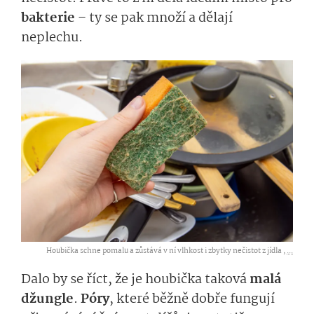
bakterie
– ty se pak množí a dělají
neplechu.
Houbička schne pomalu a zůstává v ní vlhkost i zbytky nečistot z jídla ,
...
Dalo by se říct, že je houbička taková
malá
džungle
.
Póry
, které běžně dobře fungují