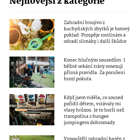
Nejnovější z kategorie
Zahradní hnojivo z
kuchyňských zbytků je hotový
poklad: Prospěje rostlinám a
odradí slimáky i další škůdce
Konec hlučným sousedům: I
běžné sekání trávy omezují
přísná pravidla. Za porušení
hrozí pokuta
Když jsem viděla, co soused
pořídil dětem, vstávaly mi
vlasy hrůzou. Je to horší než
trampolína s bungee
jumpingem dohromady
Vypouštěli zahradní bazén z