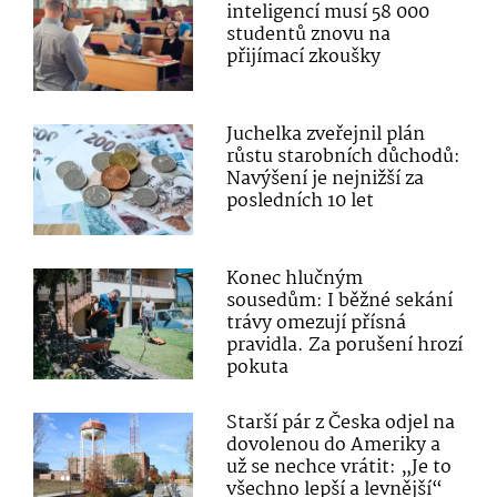
inteligencí musí 58 000
studentů znovu na
přijímací zkoušky
Juchelka zveřejnil plán
růstu starobních důchodů:
Navýšení je nejnižší za
posledních 10 let
Konec hlučným
sousedům: I běžné sekání
trávy omezují přísná
pravidla. Za porušení hrozí
pokuta
Starší pár z Česka odjel na
dovolenou do Ameriky a
už se nechce vrátit: „Je to
všechno lepší a levnější“