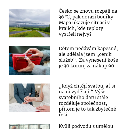
Česko se znovu rozpálí na
36 °C, pak dorazí bouřky.
Mapa ukazuje situaci v
krajích, kde teploty
vystřelí nejvýš
Dětem nedávám kapesné,
ale udělala jsem „ceník
služeb“. Za vynesení koše
je 30 korun, za nákup 90
„Když chtějí svatbu, ať si
na ni vydělají.“ Výše
svatebního daru stále
rozděluje společnost,
přitom je to tak zbytečné
řešit
Kvůli podvodu s umělou