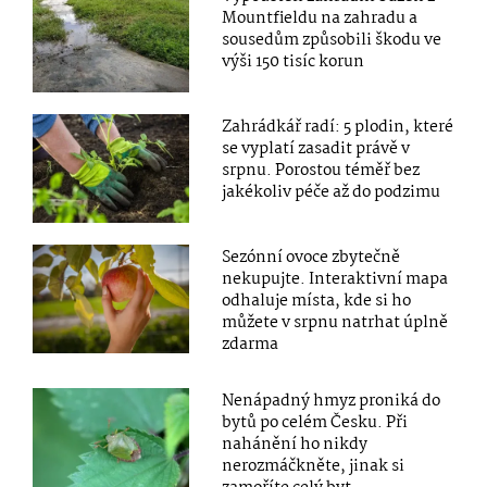
Mountfieldu na zahradu a
sousedům způsobili škodu ve
výši 150 tisíc korun
Zahrádkář radí: 5 plodin, které
se vyplatí zasadit právě v
srpnu. Porostou téměř bez
jakékoliv péče až do podzimu
Sezónní ovoce zbytečně
nekupujte. Interaktivní mapa
odhaluje místa, kde si ho
můžete v srpnu natrhat úplně
zdarma
Nenápadný hmyz proniká do
bytů po celém Česku. Při
nahánění ho nikdy
nerozmáčkněte, jinak si