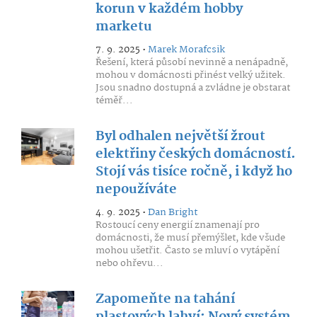
korun v každém hobby
marketu
7. 9. 2025 •
Marek Morafcsik
Řešení, která působí nevinně a nenápadně,
mohou v domácnosti přinést velký užitek.
Jsou snadno dostupná a zvládne je obstarat
téměř...
Byl odhalen největší žrout
elektřiny českých domácností.
Stojí vás tisíce ročně, i když ho
nepoužíváte
4. 9. 2025 •
Dan Bright
Rostoucí ceny energií znamenají pro
domácnosti, že musí přemýšlet, kde všude
mohou ušetřit. Často se mluví o vytápění
nebo ohřevu...
Zapomeňte na tahání