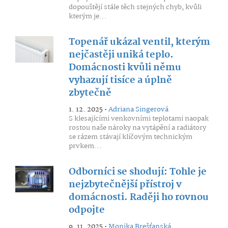
dopouštějí stále těch stejných chyb, kvůli
kterým je...
Topenář ukázal ventil, kterým
nejčastěji uniká teplo.
Domácnosti kvůli němu
vyhazují tisíce a úplně
zbytečně
1. 12. 2025 •
Adriana Singerová
S klesajícími venkovními teplotami naopak
rostou naše nároky na vytápění a radiátory
se rázem stávají klíčovým technickým
prvkem...
Odborníci se shodují: Tohle je
nejzbytečnější přístroj v
domácnosti. Raději ho rovnou
odpojte
9. 11. 2025 •
Monika Brešťanská