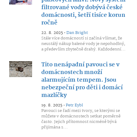
plastových lahví: Nový systém
filtrované vody dobývá české
domácnosti, šetří tisíce korun
ročně
22. 8. 2025 •
Dan Bright
Stále více domácností si začíná všímat, že
neustálý nákup balené vody je nepohodlný,
a především zbytečně drahý. Každodenní...
Tito nenápadní pavouci se v
domácnostech množí
alarmujícím tempem. Jsou
nebezpeční pro děti i domácí
mazlíčky
19. 8. 2025 •
Petr Eybl
Pavouci se řadí mezi tvory, se kterými se
můžete v domácnostech setkat poměrně
často. Jejich přítomnost nicméně bývá
přijímána s...