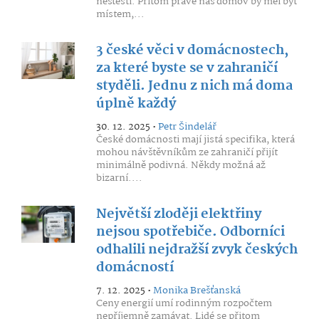
neštěstí. Přitom právě náš domov by měl být
místem,...
3 české věci v domácnostech,
za které byste se v zahraničí
styděli. Jednu z nich má doma
úplně každý
30. 12. 2025 •
Petr Šindelář
České domácnosti mají jistá specifika, která
mohou návštěvníkům ze zahraničí přijít
minimálně podivná. Někdy možná až
bizarní....
Největší zloději elektřiny
nejsou spotřebiče. Odborníci
odhalili nejdražší zvyk českých
domácností
7. 12. 2025 •
Monika Brešťanská
Ceny energií umí rodinným rozpočtem
nepříjemně zamávat. Lidé se přitom