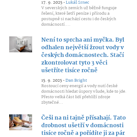
17. 9. 2025 •
Lukáš Srnec
V severských zemích už běžně funguje
řešení, které šetří peníze i přírodu a
postupně si nachází cestu i do českých
domácností....
Není to sprcha ani myčka. Byl
odhalen největší žrout vody v
českých domácnostech. Stačí
zkontrolovat tyto 3 věci
ušetříte tisíce ročně
15. 9. 2025 •
Dan Bright
Rostoucí ceny energií a vody nutí české
domácnosti hledat úspory všude, kde to jde.
Přesto velká část lidí přehlíží zdroje
zbytečné...
Češi na ni tajně přísahají. Tato
drobnost ušetří v domácnosti
tisíce ročně a pořídíte ji za pár