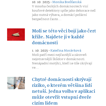
10. 10. 2025 •
Monika Brešťanská
V mnoha českých domácnostech visí
kouřové detektory spíše jako dekorace než
jako nutná výbava, a domácí požární
bezpečnost často...
Moli se této věci bojí jako čert
kříže. Najdete ji v každé
domácnosti
1. 10. 2025 •
Kateřina Morávková
Moli patří mezi nejčastější a zároveň
nejotravnější škůdce v domácnosti.
Nenápadní motýlci, kteří se tiše skrývají
ve...
Chytré domácnosti skrývají
riziko, o kterém většina lidí
netuší. Jedna volba v aplikaci
může otevřít vstupní dveře
cizím lidem