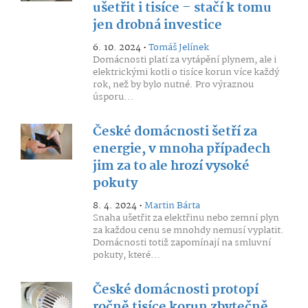
ušetřit i tisíce – stačí k tomu
jen drobná investice
6. 10. 2024 •
Tomáš Jelínek
Domácnosti platí za vytápění plynem, ale i
elektrickými kotli o tisíce korun více každý
rok, než by bylo nutné. Pro výraznou
úsporu...
České domácnosti šetří za
energie, v mnoha případech
jim za to ale hrozí vysoké
pokuty
8. 4. 2024 •
Martin Bárta
Snaha ušetřit za elektřinu nebo zemní plyn
za každou cenu se mnohdy nemusí vyplatit.
Domácnosti totiž zapomínají na smluvní
pokuty, které...
České domácnosti protopí
ročně tisíce korun zbytečně.