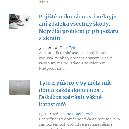
dá i s...
Pojištění domácnosti nekryje
ani zdaleka všechny škody.
Největší problém je při požáru
a zkratu
5. 2. 2026 •
Petr Eybl
Ze statistik České asociace pojišťoven
vyplývá, že až 65 procent obyvatel České
republiky má pojištěnou domácnost.
Nadpoloviční...
Tyto 4 přístroje by měla mít
doma každá domácnost.
Dokážou zabránit vážné
katastrofě
15. 1. 2026 •
Hana Smětáková
Bezpečnost v domácnosti často bereme jako
samozřejmost, dokud se nestane nějaké