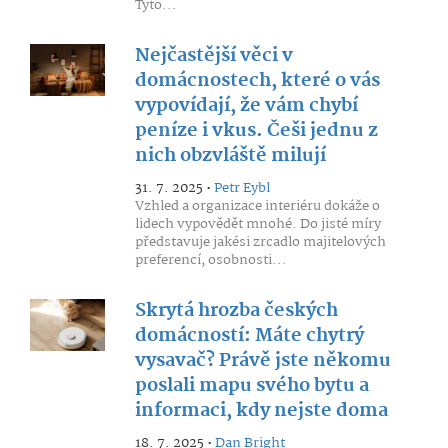
Tyto...
Nejčastější věci v
domácnostech, které o vás
vypovídají, že vám chybí
peníze i vkus. Češi jednu z
nich obzvláště milují
31. 7. 2025 •
Petr Eybl
Vzhled a organizace interiéru dokáže o
lidech vypovědět mnohé. Do jisté míry
představuje jakési zrcadlo majitelových
preferencí, osobnosti...
Skrytá hrozba českých
domácností: Máte chytrý
vysavač? Právě jste někomu
poslali mapu svého bytu a
informaci, kdy nejste doma
18. 7. 2025 •
Dan Bright