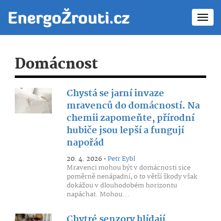
Toggl
navig
Domácnost
Chystá se jarní invaze
mravenců do domácností. Na
chemii zapomeňte, přírodní
hubiče jsou lepší a fungují
napořád
20. 4. 2026 •
Petr Eybl
Mravenci mohou být v domácnosti sice
poměrně nenápadní, o to větší škody však
dokážou v dlouhodobém horizontu
napáchat. Mohou...
Chytré senzory hlídají