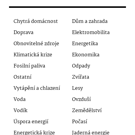
Chytrá domácnost
Dům a zahrada
Doprava
Elektromobilita
Obnovitelné zdroje
Energetika
Klimatická krize
Ekonomika
Fosilní paliva
Odpady
Ostatní
Zvířata
Vytápění a chlazení
Lesy
Voda
Ovzduší
Vodík
Zemědělství
Úspora energií
Počasí
Energetická krize
Jaderná energie