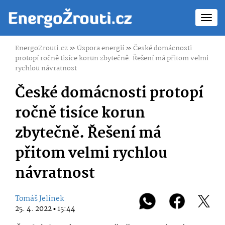
Toggl
navig
EnergoZrouti.cz
»
Úspora energií
»
České domácnosti
protopí ročně tisíce korun zbytečně. Řešení má přitom velmi
rychlou návratnost
České domácnosti protopí
ročně tisíce korun
zbytečně. Řešení má
přitom velmi rychlou
návratnost
Tomáš Jelínek
25. 4. 2022 ▪ 15:44