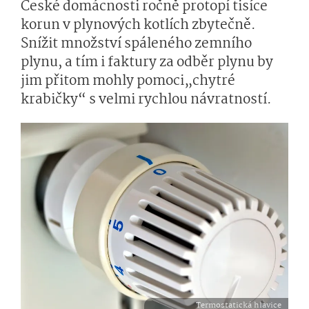
České domácnosti ročně protopí tisíce
korun v plynových kotlích zbytečně.
Snížit množství spáleného zemního
plynu, a tím i faktury za odběr plynu by
jim přitom mohly pomoci„chytré
krabičky“ s velmi rychlou návratností.
Termostatická hlavice