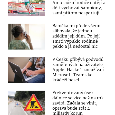
Ambiciózní rodiče chtějí z
dětí vychovat šampiony,
sami přitom nesportují
Babička mi přede všemi
slibovala, že jednou
zdědím její dům. Po její
smrti vypuklo rodinné
peklo a já nedostal nic
V Česku přibývá podvodů
zaměřených na uživatele
Apple. Hackeři zneužívají
Microsoft Teams ke
krádeži hesel
Frekventovaný úsek
dálnice se více než na rok
zavírá. Začala se vlnit,
oprava bude stát 4
miliardy korun