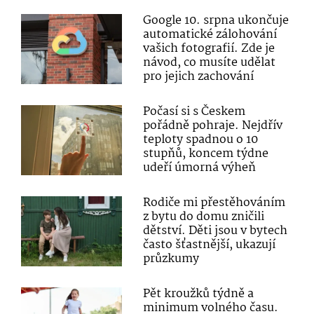
Google 10. srpna ukončuje
automatické zálohování
vašich fotografií. Zde je
návod, co musíte udělat
pro jejich zachování
Počasí si s Českem
pořádně pohraje. Nejdřív
teploty spadnou o 10
stupňů, koncem týdne
udeří úmorná výheň
Rodiče mi přestěhováním
z bytu do domu zničili
dětství. Děti jsou v bytech
často šťastnější, ukazují
průzkumy
Pět kroužků týdně a
minimum volného času.