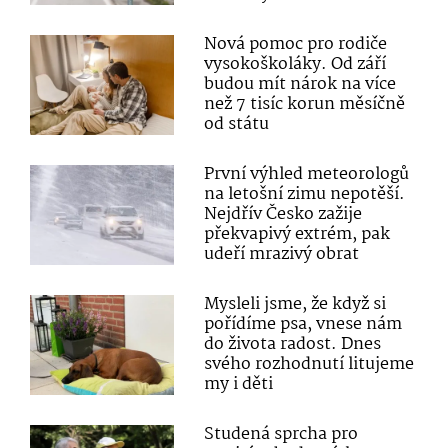
Nová pomoc pro rodiče
vysokoškoláky. Od září
budou mít nárok na více
než 7 tisíc korun měsíčně
od státu
První výhled meteorologů
na letošní zimu nepotěší.
Nejdřív Česko zažije
překvapivý extrém, pak
udeří mrazivý obrat
Mysleli jsme, že když si
pořídíme psa, vnese nám
do života radost. Dnes
svého rozhodnutí litujeme
my i děti
Studená sprcha pro