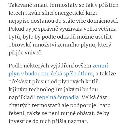
Takzvané smart termostaty se tak v příštích
letech i kvůli sílící energetické krizi
nejspíše dostanou do stále více domácností.
Pokud by je správně využívala velká většina
bytů, bylo by podle odhadů možné ušetřit
obrovské množství zemního plynu, který
přijde vniveč.
Podle některých vyjádření ovšem
zemní
plyn v budoucnu čeká spíše útlum
, a tak lze
očekávat přesun od plynových kotlů
k jiným technologiím jakými budou
například i
tepelná čerpadla
. Velká část
chytrých termostatů ale podporuje i tato
řešení, takže se není nutné obávat, že by
investice do nich přišla nazmar.