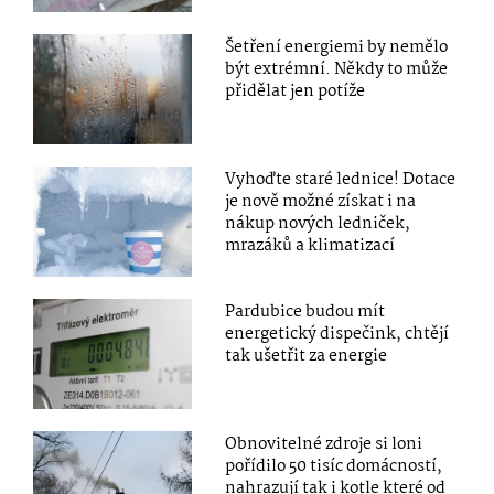
Šetření energiemi by nemělo
být extrémní. Někdy to může
přidělat jen potíže
Vyhoďte staré lednice! Dotace
je nově možné získat i na
nákup nových ledniček,
mrazáků a klimatizací
Pardubice budou mít
energetický dispečink, chtějí
tak ušetřit za energie
Obnovitelné zdroje si loni
pořídilo 50 tisíc domácností,
nahrazují tak i kotle které od