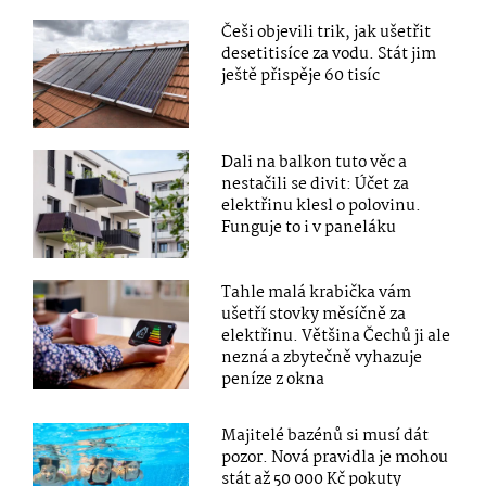
Češi objevili trik, jak ušetřit
desetitisíce za vodu. Stát jim
ještě přispěje 60 tisíc
Dali na balkon tuto věc a
nestačili se divit: Účet za
elektřinu klesl o polovinu.
Funguje to i v paneláku
Tahle malá krabička vám
ušetří stovky měsíčně za
elektřinu. Většina Čechů ji ale
nezná a zbytečně vyhazuje
peníze z okna
Majitelé bazénů si musí dát
pozor. Nová pravidla je mohou
stát až 50 000 Kč pokuty