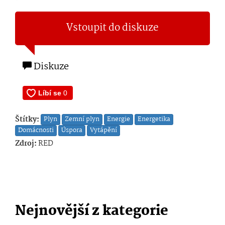
Vstoupit do diskuze
Diskuze
Štítky:
Plyn
Zemní plyn
Energie
Energetika
Domácnosti
Úspora
Vytápění
Zdroj:
RED
Nejnovější z kategorie