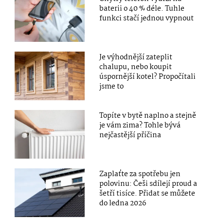
baterii o 40 % déle. Tuhle
funkci stačí jednou vypnout
Je výhodnější zateplit
chalupu, nebo koupit
úspornější kotel? Propočítali
jsme to
Topíte v bytě naplno a stejně
je vám zima? Tohle bývá
nejčastější příčina
Zaplaťte za spotřebu jen
polovinu: Češi sdílejí proud a
šetří tisíce. Přidat se můžete
do ledna 2026