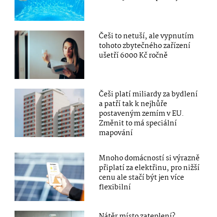
Češi to netuší, ale vypnutím
tohoto zbytečného zařízení
ušetří 6000 Kč ročně
Češi platí miliardy za bydlení
a patří tak k nejhůře
postaveným zemím v EU.
Změnit to má speciální
mapování
Mnoho domácností si výrazně
připlatí za elektřinu, pro nižší
cenu ale stačí být jen více
flexibilní
Nátěr místo zateplení?