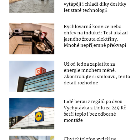
vytápějí i chladí díky desítky
let staré technologii
Rychlovarná konvice nebo
ohřev na indukci: Test ukázal
jasného žrouta elektřiny.
Mnohé nepříjemně překvapí
Už od ledna zaplatíte za
energie mnohem méně.
Zkontrolujte si smlouvu, tento
detail rozhodne
Lidé berou z regálů po dvou.
Vychytávka z Lidlu za 249 Kč
šetří teplo i bez odborné
montáže
Chytrý telefon vydrží na