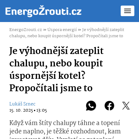
Toggl
navig
EnergoZrouti.cz
»
Úspora energií
»
Je výhodnější zateplit
chalupu, nebo koupit úspornější kotel? Propočítali jsme to
Je výhodnější zateplit
chalupu, nebo koupit
úspornější kotel?
Propočítali jsme to
Lukáš Srnec
15. 10. 2025 ▪ 13:05
Když vám štíty chalupy táhne a topení
jede naplno, je těžké rozhodnout, kam