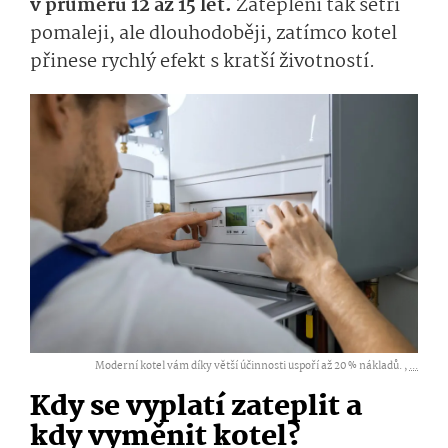
v průměru 12 až 15 let.
Zateplení tak šetří
pomaleji, ale dlouhodoběji, zatímco kotel
přinese rychlý efekt s kratší životností.
Moderní kotel vám díky větší účinnosti uspoří až 20 % nákladů. ,
...
Kdy se vyplatí zateplit a
kdy vyměnit kotel?