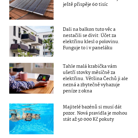
ještě přispěje 60 tisíc
Dali na balkon tuto věc a
nestačili se divit: Účet za
elektřinu klesl o polovinu.
Funguje to i v paneláku
Tahle malá krabička vám
ušetří stovky měsíčně za
elektřinu. Většina Čechů ji ale
nezná a zbytečně vyhazuje
peníze z okna
Majitelé bazénů si musí dát
pozor. Nová pravidla je mohou
stát až 50 000 Kč pokuty