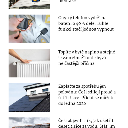
montáže
Chytrý telefon vydrží na
baterii o 40 % déle. Tuhle
funkci stačí jednou vypnout
Topíte v bytě naplno a stejně
je vám zima? Tohle bývá
nejčastější příčina
Zaplaťte za spotřebu jen
polovinu: Češi sdílejí proud a
šetří tisíce. Přidat se můžete
do ledna 2026
Češi objevili trik, jak ušetřit
desetitisíce za vodu. Stát jim