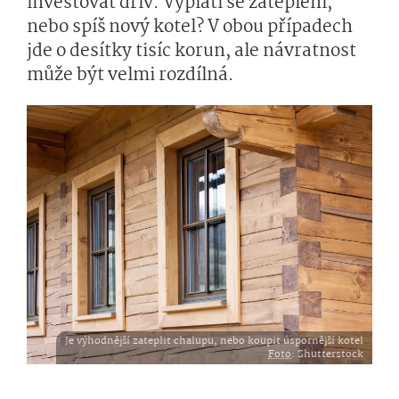
investovat dřív. Vyplatí se zateplení,
nebo spíš nový kotel? V obou případech
jde o desítky tisíc korun, ale návratnost
může být velmi rozdílná.
Je výhodnější zateplit chalupu, nebo koupit úspornější kotel
Foto
: Shutterstock