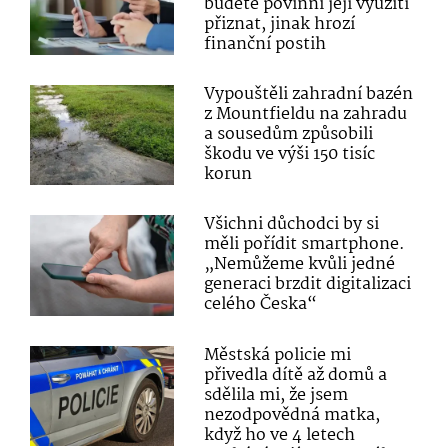
budete povinni její využití
přiznat, jinak hrozí
finanční postih
Vypouštěli zahradní bazén
z Mountfieldu na zahradu
a sousedům způsobili
škodu ve výši 150 tisíc
korun
Všichni důchodci by si
měli pořídit smartphone.
„Nemůžeme kvůli jedné
generaci brzdit digitalizaci
celého Česka“
Městská policie mi
přivedla dítě až domů a
sdělila mi, že jsem
nezodpovědná matka,
když ho ve 4 letech