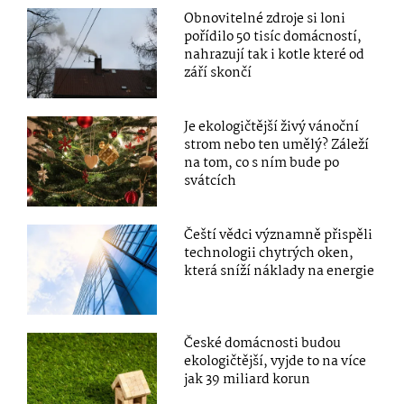
Obnovitelné zdroje si loni
pořídilo 50 tisíc domácností,
nahrazují tak i kotle které od
září skončí
Je ekologičtější živý vánoční
strom nebo ten umělý? Záleží
na tom, co s ním bude po
svátcích
Čeští vědci významně přispěli
technologii chytrých oken,
která sníží náklady na energie
České domácnosti budou
ekologičtější, vyjde to na více
jak 39 miliard korun