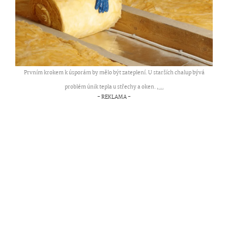
Prvním krokem k úsporám by mělo být zateplení. U starších chalup bývá
problém únik tepla u střechy a oken. ,
...