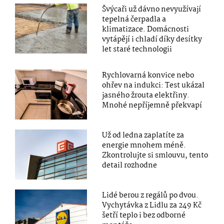
Švýcaři už dávno nevyužívají
tepelná čerpadla a
klimatizace. Domácnosti
vytápějí i chladí díky desítky
let staré technologii
Rychlovarná konvice nebo
ohřev na indukci: Test ukázal
jasného žrouta elektřiny.
Mnohé nepříjemně překvapí
Už od ledna zaplatíte za
energie mnohem méně.
Zkontrolujte si smlouvu, tento
detail rozhodne
Lidé berou z regálů po dvou.
Vychytávka z Lidlu za 249 Kč
šetří teplo i bez odborné