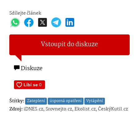
Sdílejte článek
Vstoupit do diskuze
Diskuze
Štítky:
Zateplení
úsporná opatření
Vytápění
Zdroj:
iDNES.cz, Srovnejto.cz, Ekolist.cz, ČeskýKutil.cz