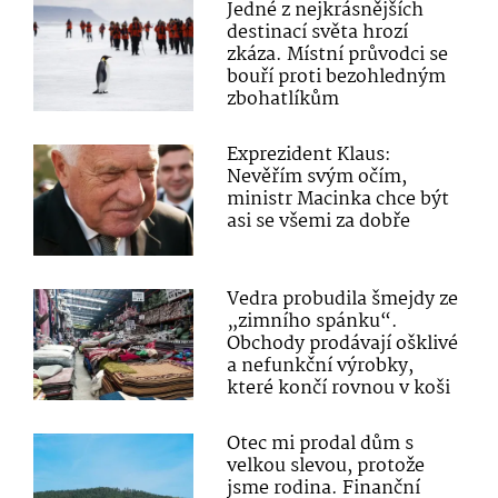
Jedné z nejkrásnějších
destinací světa hrozí
zkáza. Místní průvodci se
bouří proti bezohledným
zbohatlíkům
Exprezident Klaus:
Nevěřím svým očím,
ministr Macinka chce být
asi se všemi za dobře
Vedra probudila šmejdy ze
„zimního spánku“.
Obchody prodávají ošklivé
a nefunkční výrobky,
které končí rovnou v koši
Otec mi prodal dům s
velkou slevou, protože
jsme rodina. Finanční