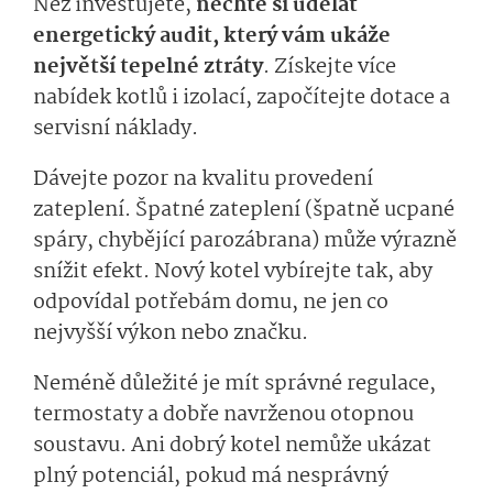
Než investujete,
nechte si udělat
energetický audit, který vám ukáže
největší tepelné ztráty
. Získejte více
nabídek kotlů i izolací, započítejte dotace a
servisní náklady.
Dávejte pozor na kvalitu provedení
zateplení. Špatné zateplení (špatně ucpané
spáry, chybějící parozábrana) může výrazně
snížit efekt. Nový kotel vybírejte tak, aby
odpovídal potřebám domu, ne jen co
nejvyšší výkon nebo značku.
Neméně důležité je mít správné regulace,
termostaty a dobře navrženou otopnou
soustavu. Ani dobrý kotel nemůže ukázat
plný potenciál, pokud má nesprávný