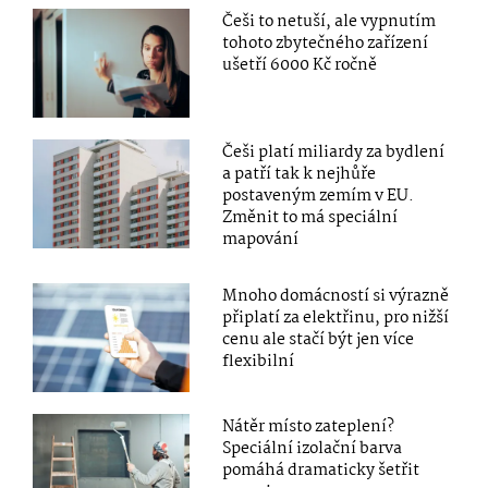
Češi to netuší, ale vypnutím
tohoto zbytečného zařízení
ušetří 6000 Kč ročně
Češi platí miliardy za bydlení
a patří tak k nejhůře
postaveným zemím v EU.
Změnit to má speciální
mapování
Mnoho domácností si výrazně
připlatí za elektřinu, pro nižší
cenu ale stačí být jen více
flexibilní
Nátěr místo zateplení?
Speciální izolační barva
pomáhá dramaticky šetřit