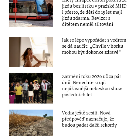
11letý chlapec dostal pokutu za
jízdu bez lístku v pražské MHD
i přesto, že děti do 15 let mají
jízdu zdarma. Revizor s
dítětem neměl slitování
Jak se lépe vypořádat s vedrem
se dá naučit: „Chvíle v horku
mohou být dokonce zdravé"
Zatmění roku 2026 už za pár
dnů: Nenechte si ujít
nejúžasnější nebeskou show
posledních let
Vedra ještě zesílí. Nová
předpověď naznačuje, že
budou padat další rekordy