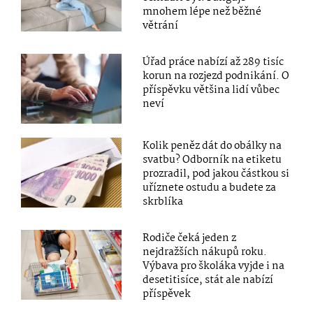
mnohem lépe než běžné
větrání
Úřad práce nabízí až 289 tisíc
korun na rozjezd podnikání. O
příspěvku většina lidí vůbec
neví
Kolik peněz dát do obálky na
svatbu? Odborník na etiketu
prozradil, pod jakou částkou si
uříznete ostudu a budete za
skrblíka
Rodiče čeká jeden z
nejdražších nákupů roku.
Výbava pro školáka vyjde i na
desetitisíce, stát ale nabízí
příspěvek