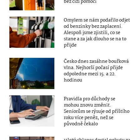
bez cizí pomoci
Omylem se nám podařilo odjet
od benzinky bez zaplacení.
Alespoň jsme zjistili, co se
stane a za jak dlouho se na to
přijde
Česko dnes zasáhne bouřková
vlna. Nejhorší počasí přijde
odpoledne mezi 15. a 22.
hodinou
Pravidla pro důchody se
mohou znovu změnit.
Seniorům se rýsuje od příštího
roku více peněz, než se
původně čekalo