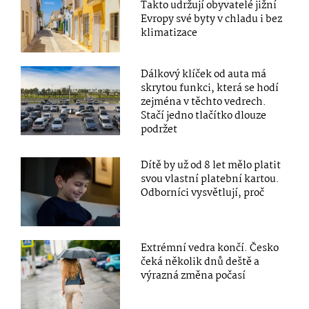
Takto udržují obyvatelé jižní
Evropy své byty v chladu i bez
klimatizace
Dálkový klíček od auta má
skrytou funkci, která se hodí
zejména v těchto vedrech.
Stačí jedno tlačítko dlouze
podržet
Dítě by už od 8 let mělo platit
svou vlastní platební kartou.
Odborníci vysvětlují, proč
Extrémní vedra končí. Česko
čeká několik dnů deště a
výrazná změna počasí