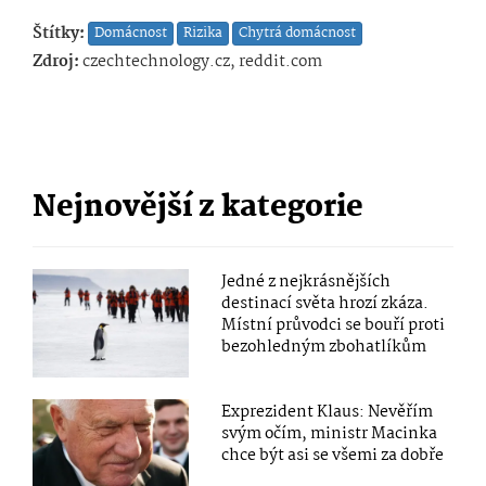
Štítky:
Domácnost
Rizika
Chytrá domácnost
Zdroj:
czechtechnology.cz, reddit.com
Nejnovější z kategorie
Jedné z nejkrásnějších
destinací světa hrozí zkáza.
Místní průvodci se bouří proti
bezohledným zbohatlíkům
Exprezident Klaus: Nevěřím
svým očím, ministr Macinka
chce být asi se všemi za dobře