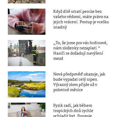
Když dítě utratí peníze bez
vašeho vědomí, máte právo na
jejich vrácení. Postup je vcelku
snadný
„To, že jsme pro vás hrdinové,
nám složenky nezaplatí.“
Hasiči se dožadují navýšení
mezd
Nová předpověď ukazuje, jak
bude vypadat celý srpen.
Výrazný zlom přijde už v
polovině měsíce
Fyzik radí, jak během
tropických dnů rychle
ochladit byt. Funguje