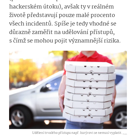
hackerském útoku), avšak ty v reálném
životě představují pouze malé procento
všech incidentů. Spíše je tedy vhodné se
důrazně zaměřit na udělování přístupů,
s čímž se mohou pojit významnější rizika.
Udělení trvalého přístupu např. kurýrovi se nemusí vyplatit. ,
...