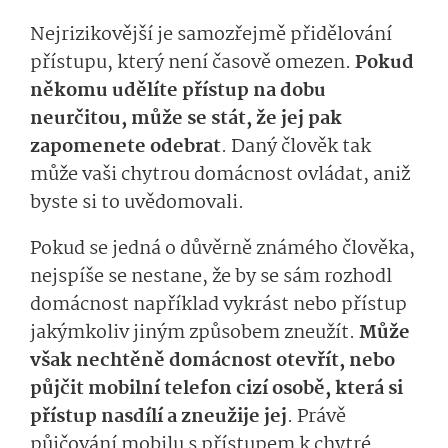
Nejrizikovější je samozřejmě přidělování
přístupu, který není časově omezen.
Pokud
někomu udělíte přístup na dobu
neurčitou, může se stát, že jej pak
zapomenete odebrat
. Daný člověk tak
může vaši chytrou domácnost ovládat, aniž
byste si to uvědomovali.
Pokud se jedná o důvěrně známého člověka,
nejspíše se nestane, že by se sám rozhodl
domácnost například vykrást nebo přístup
jakýmkoliv jiným způsobem zneužít.
Může
však nechtěně domácnost otevřít, nebo
půjčit mobilní telefon cizí osobě, která si
přístup nasdílí a zneužije jej
. Právě
půjčování mobilu s přístupem k chytré