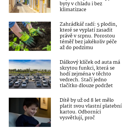
byty v chladu i bez
klimatizace
Zahrádkář radí: 5 plodin,
které se vyplatí zasadit
právě v srpnu. Porostou
téměř bez jakékoliv péče
až do podzimu
Dálkový klíček od auta má
skrytou funkci, která se
hodí zejména v těchto
vedrech. Stačí jedno
tlačítko dlouze podržet
Dítě by už od 8 let mělo
platit svou vlastní platební
kartou. Odborníci
vysvětlují, proč