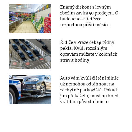
Známý diskont s levným
zbožím zavírá 50 prodejen. O
budoucnosti řetězce
rozhodnou příští měsíce
Řidiče v Praze čekají týdny
pekla. Kvůli rozsáhlým
opravám můžete v kolonách
strávit hodiny
Auto vám kvůli čištění silnic
už nemohou odtáhnout na
záchytné parkoviště. Pokud
jim překáželo, musí ho hned
vrátit na původní místo