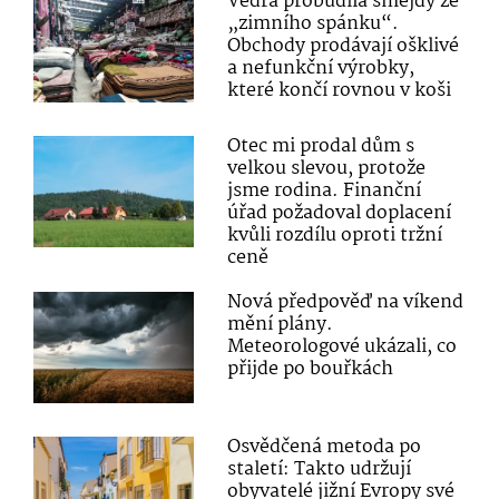
Vedra probudila šmejdy ze
„zimního spánku“.
Obchody prodávají ošklivé
a nefunkční výrobky,
které končí rovnou v koši
Otec mi prodal dům s
velkou slevou, protože
jsme rodina. Finanční
úřad požadoval doplacení
kvůli rozdílu oproti tržní
ceně
Nová předpověď na víkend
mění plány.
Meteorologové ukázali, co
přijde po bouřkách
Osvědčená metoda po
staletí: Takto udržují
obyvatelé jižní Evropy své