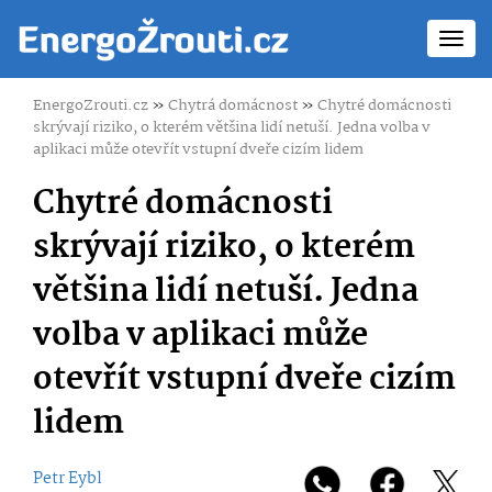
Toggl
navig
EnergoZrouti.cz
»
Chytrá domácnost
»
Chytré domácnosti
skrývají riziko, o kterém většina lidí netuší. Jedna volba v
aplikaci může otevřít vstupní dveře cizím lidem
Chytré domácnosti
skrývají riziko, o kterém
většina lidí netuší. Jedna
volba v aplikaci může
otevřít vstupní dveře cizím
lidem
Petr Eybl