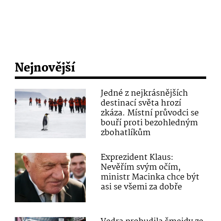
Nejnovější
Jedné z nejkrásnějších
destinací světa hrozí
zkáza. Místní průvodci se
bouří proti bezohledným
zbohatlíkům
Exprezident Klaus:
Nevěřím svým očím,
ministr Macinka chce být
asi se všemi za dobře