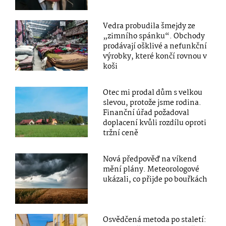
Vedra probudila šmejdy ze
„zimního spánku“. Obchody
prodávají ošklivé a nefunkční
výrobky, které končí rovnou v
koši
Otec mi prodal dům s velkou
slevou, protože jsme rodina.
Finanční úřad požadoval
doplacení kvůli rozdílu oproti
tržní ceně
Nová předpověď na víkend
mění plány. Meteorologové
ukázali, co přijde po bouřkách
Osvědčená metoda po staletí: