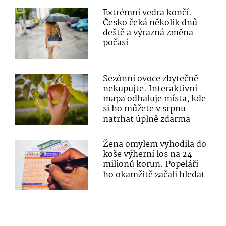
Extrémní vedra končí.
Česko čeká několik dnů
deště a výrazná změna
počasí
Sezónní ovoce zbytečně
nekupujte. Interaktivní
mapa odhaluje místa, kde
si ho můžete v srpnu
natrhat úplně zdarma
Žena omylem vyhodila do
koše výherní los na 24
milionů korun. Popeláři
ho okamžitě začali hledat